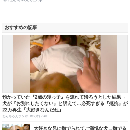
おすすめの記事
預かっていた『2歳の甥っ子』を連れて帰ろうとした結果→
犬が『お別れしたくない』と訴えて…必死すぎる『抵抗』が
22万再生「大好きなんだね」
わんちゃんホンポ
8/6(木) 7:40
大好きな兄に撫でられてご満悦な犬→撫でる