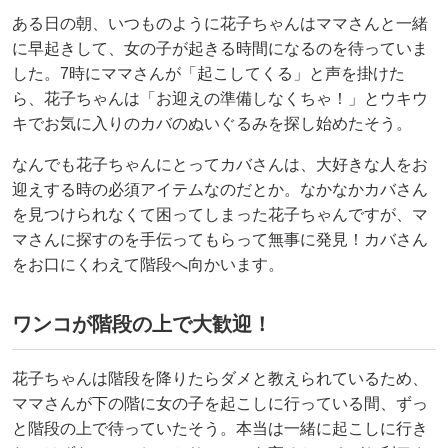
ある日の朝、いつものように花子ちゃんはママさんと一緒
に早起きして、女の子が起きる時間になるのを待っていま
した。7時にママさんが「起こしてくる」と声を掛けた
ら、花子ちゃんは「お迎えの準備しなくちゃ！」とウキウ
キでお気に入りのカバのぬいぐるみを探し始めたそう。
なんでも花子ちゃんにとってカバさんは、大好きな人をお
迎えする時の必須アイテムなのだとか。なかなかカバさん
を見つけられなくて困ってしまった花子ちゃんですが、マ
マさんに探すのを手伝ってもらって無事に発見！カバさん
をお口にくわえて階段へ向かいます。
ワンコが階段の上で大歓迎！
花子ちゃんは階段を降りたらダメと教えられているため、
ママさんが下の階に女の子を起こしに行っている間、ずっ
と階段の上で待っていたそう。本当は一緒に起こしに行き