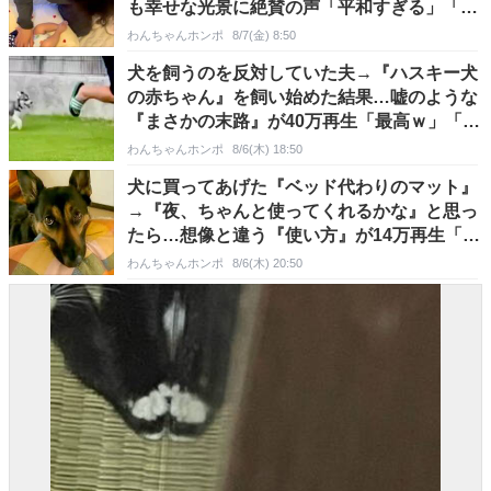
も幸せな光景に絶賛の声「平和すぎる」「幸
せいっぱい」
わんちゃんホンポ
8/7(金) 8:50
犬を飼うのを反対していた夫→『ハスキー犬
の赤ちゃん』を飼い始めた結果…嘘のような
『まさかの末路』が40万再生「最高ｗ」「メ
ロメロで草」
わんちゃんホンポ
8/6(木) 18:50
犬に買ってあげた『ベッド代わりのマット』
→『夜、ちゃんと使ってくれるかな』と思っ
たら…想像と違う『使い方』が14万再生「賢
い」「布団ｗ」
わんちゃんホンポ
8/6(木) 20:50