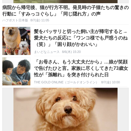
病院から帰宅後、猫が行方不明。発見時の子猫たちの驚きの
行動に「すみっコぐらし」「同じ隠れ方」の声
ハフポスト日本版
8/7(金) 11:05
髪をバッサリと切った飼い主が帰宅すると→
愛犬たちの反応に「ワンコ様でも戸惑うのね
（笑）」「困り顔がかわいい」
まいどなニュース
8/6(木) 15:20
「お母さん、もう大丈夫だから」…娘が笑顔
で告げたひと言。家族に尽くしてきた73歳女
性が「孫離れ」を突き付けられた日
THE GOLD ONLINE（ゴールドオンライン）
8/7(金) 10:00