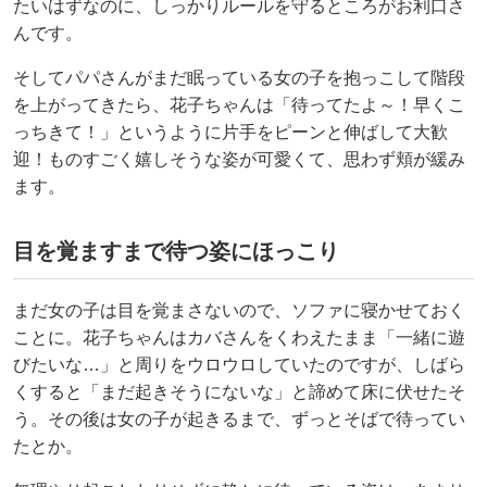
たいはずなのに、しっかりルールを守るところがお利口さ
んです。
そしてパパさんがまだ眠っている女の子を抱っこして階段
を上がってきたら、花子ちゃんは「待ってたよ～！早くこ
っちきて！」というように片手をピーンと伸ばして大歓
迎！ものすごく嬉しそうな姿が可愛くて、思わず頬が緩み
ます。
目を覚ますまで待つ姿にほっこり
まだ女の子は目を覚まさないので、ソファに寝かせておく
ことに。花子ちゃんはカバさんをくわえたまま「一緒に遊
びたいな…」と周りをウロウロしていたのですが、しばら
くすると「まだ起きそうにないな」と諦めて床に伏せたそ
う。その後は女の子が起きるまで、ずっとそばで待ってい
たとか。