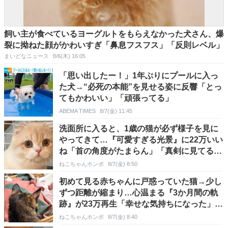
飼い主が食べているヨーグルトをもらえなかった犬さん、爆
裂に拗ねた顔がかわいすぎ「鼻息フスフス」「反則レベル」
まいどなニュース
8/6(木) 16:05
「思い出したー！」1年ぶりにプールに入っ
た犬→“必死の本能”を見せる姿に反響「とっ
てもかわいい」「頑張ってる」
ABEMA TIMES
8/7(金) 11:45
洗面所に入ると、1歳の猫が必ず様子を見に
やってきて…『可愛すぎる光景』に22万いい
ね「首の角度がたまらん」「真剣に見てるね
ｗ」
ねこちゃんホンポ
8/7(金) 8:50
初めて見る赤ちゃんに戸惑っていた猫→少し
ずつ距離が縮まり…心温まる『3か月間の軌
跡』が23万再生「幸せな気持ちになった」
「とても素敵」
ねこちゃんホンポ
8/7(金) 8:40