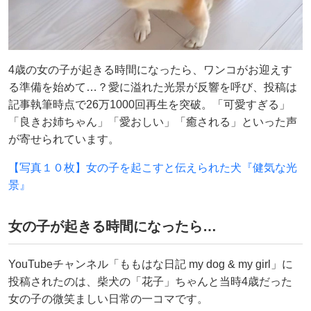
4歳の女の子が起きる時間になったら、ワンコがお迎えす
る準備を始めて…？愛に溢れた光景が反響を呼び、投稿は
記事執筆時点で26万1000回再生を突破。「可愛すぎる」
「良きお姉ちゃん」「愛おしい」「癒される」といった声
が寄せられています。
【写真１０枚】女の子を起こすと伝えられた犬『健気な光
景』
女の子が起きる時間になったら…
YouTubeチャンネル「ももはな日記 my dog & my girl」に
投稿されたのは、柴犬の「花子」ちゃんと当時4歳だった
女の子の微笑ましい日常の一コマです。