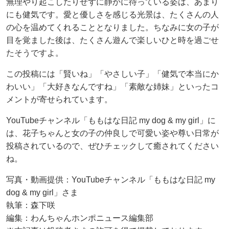
無理やり起こしたりせずに静かに待っている姿は、あまり
にも健気です。愛と優しさを感じる光景は、たくさんの人
の心を温めてくれることとなりました。ちなみに女の子が
目を覚ました後は、たくさん遊んで楽しいひと時を過ごせ
たそうですよ。
この投稿には「賢いね」「やさしい子」「健気で本当にか
わいい」「大好きなんですね」「素敵な姉妹」といったコ
メントが寄せられています。
YouTubeチャンネル「ももはな日記 my dog & my girl」に
は、花子ちゃんと女の子の仲良しで可愛い姿や尊い日常が
投稿されているので、ぜひチェックして癒されてください
ね。
写真・動画提供：YouTubeチャンネル「ももはな日記 my
dog & my girl」さま
執筆：森下咲
編集：わんちゃんホンポニュース編集部