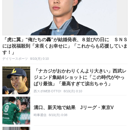
「虎に翼」“俺たちの轟”が結婚発表、８並びの日に ＳＮＳ
には祝福殺到「末長くお幸せに」「これからも応援していま
す！」
デイリースポーツ
8/10(月) 0:10
「ナカジがおかわりくんより大きい」西武レ
ジェンド集結4ショットに「この時代がやっ
ぱり最強」「最高すぎて涙出ちゃう」
西スポWEB OTTO!
8/10(月) 0:10
溝口、新天地で結果 Jリーグ・東京V
時事通信
8/10(月) 0:08