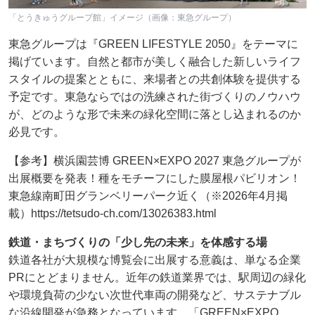
「とうきゅうグループ館」イメージ（画像：東急グループ）
東急グループは『GREEN LIFESTYLE 2050』をテーマに
掲げています。自然と都市が美しく融合した新しいライフ
スタイルの提案とともに、来場者との共創体験を提供する
予定です。東急ならではの洗練された街づくりのノウハウ
が、どのような形で未来の緑化空間に落とし込まれるのか
必見です。
【参考】横浜園芸博 GREEN×EXPO 2027 東急グループが
出展概要を発表！種をモチーフにした膜屋根パビリオン！
東急線南町田グランベリーパーク近く（※2026年4月掲
載）https://tetsudo-ch.com/13026383.html
鉄道・まちづくりの「少し先の未来」を体感する場
鉄道各社が大規模な博覧会に出展する意義は、単なる企業
PRにとどまりません。近年の鉄道業界では、駅周辺の緑化
や環境負荷の少ない次世代車両の開発など、サステナブル
な沿線開発が急務となっています。「GREEN×EXPO