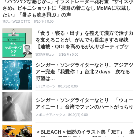
「パツパツな感じが...」イラストレーター花村菫〝サイズ小
さめ〟ビキニショットに「抜群の着こなし MoMAに収蔵し
たい」「暑さも吹き飛ぶ」の声
西スポWEB OTTO!
8/10(月) 0:00
「食う・寝る・出す」を整えて漢方で治す力
を支えることが、がんでも長生きする秘訣
【連載・QOLを高めるがんサポーティブケ
ア】
家庭画報.com
8/10(月) 0:00
シンガー・ソングライターなとり、アジアツ
アー完走「我愛你！」台北２days 次なる
野望は…
日刊スポーツ
8/10(月) 0:00
シンガー・ソングライターなとり 「ウォー
アイニー！」台湾でファンのハートがっちり
スポニチアネックス
8/10(月) 0:00
＜BLEACH＞伝説のイラスト集「JET」 装