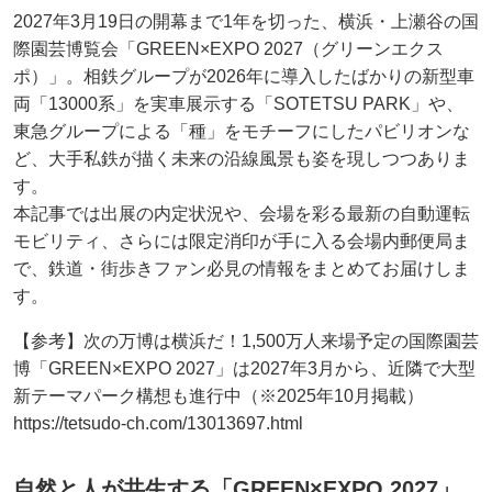
2027年3月19日の開幕まで1年を切った、横浜・上瀬谷の国
際園芸博覧会「GREEN×EXPO 2027（グリーンエクス
ポ）」。相鉄グループが2026年に導入したばかりの新型車
両「13000系」を実車展示する「SOTETSU PARK」や、
東急グループによる「種」をモチーフにしたパビリオンな
ど、大手私鉄が描く未来の沿線風景も姿を現しつつありま
す。
本記事では出展の内定状況や、会場を彩る最新の自動運転
モビリティ、さらには限定消印が手に入る会場内郵便局ま
で、鉄道・街歩きファン必見の情報をまとめてお届けしま
す。
【参考】次の万博は横浜だ！1,500万人来場予定の国際園芸
博「GREEN×EXPO 2027」は2027年3月から、近隣で大型
新テーマパーク構想も進行中（※2025年10月掲載）
https://tetsudo-ch.com/13013697.html
自然と人が共生する「GREEN×EXPO 2027」