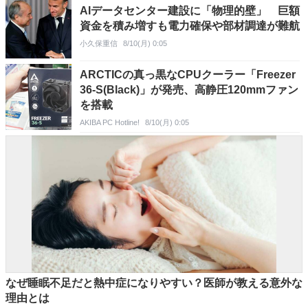
AIデータセンター建設に「物理的壁」 巨額
資金を積み増すも電力確保や部材調達が難航
小久保重信
8/10(月) 0:05
ARCTICの真っ黒なCPUクーラー「Freezer
36-S(Black)」が発売、高静圧120mmファン
を搭載
AKIBA PC Hotline!
8/10(月) 0:05
なぜ睡眠不足だと熱中症になりやすい？医師が教える意外な
理由とは