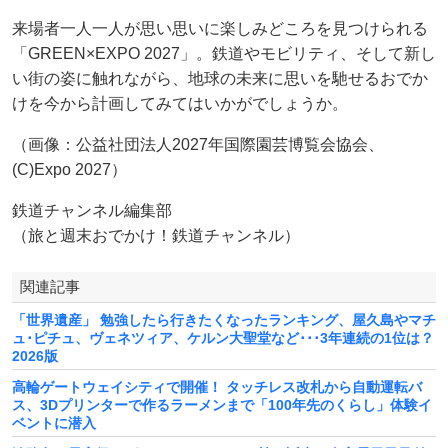
来場者一人一人が思い思いに楽しみどころを見つけられる
「GREEN×EXPO 2027」。鉄道やモビリティ、そして新し
い街の姿に触れながら、地球の未来に思いを馳せるおでか
けを今から計画してみてはいかがでしょうか。
（画像：公益社団法人2027年国際園芸博覧会協会、
(C)Expo 2027）
鉄道チャンネル編集部
（旅と週末おでかけ！鉄道チャンネル）
関連記事
「世界遺産」 勉強したら行きたくなったランキング、屋久島やマチ
ュ･ピチュ、ヴェネツィア、ケルン大聖堂など･･･3年連続の1位は？
2026版
高輪ゲートウェイシティで開催！ タッチレス改札から自動運転バ
ス、3Dプリンターで作るラーメンまで「100年先のくらし」体験イ
ベントに潜入