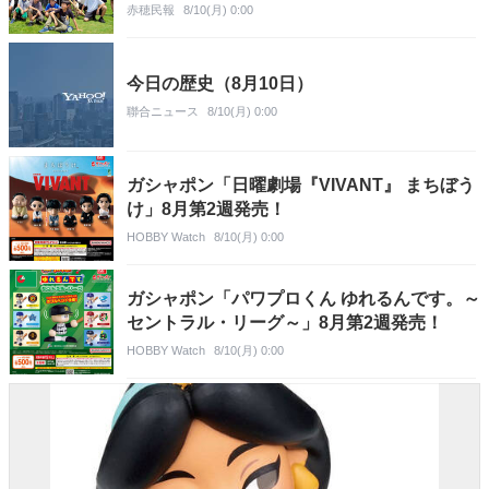
赤穂民報
8/10(月) 0:00
今日の歴史（8月10日）
聯合ニュース
8/10(月) 0:00
ガシャポン「日曜劇場『VIVANT』 まちぼう
け」8月第2週発売！
HOBBY Watch
8/10(月) 0:00
ガシャポン「パワプロくん ゆれるんです。～
セントラル・リーグ～」8月第2週発売！
HOBBY Watch
8/10(月) 0:00