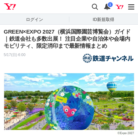
Yahoo! JAPAN
検索
通知
i
ログイン
ID新規取得
GREEN×EXPO 2027（横浜国際園芸博覧会）ガイド
｜鉄道会社も多数出展！ 注目企業や自治体や会場内
モビリティ、限定消印まで最新情報まとめ
5/17(日) 6:00