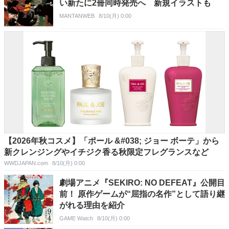
い新たに2冊同時発売へ 新規イラストも
MANTANWEB
8/10(月) 0:00
【2026年秋コスメ】「ポール &#038; ジョー ボーテ」から
新クレンジングやイチジク香る秋限定フレグランスなど
WWDJAPAN.com
8/10(月) 0:00
劇場アニメ『SEKIRO: NO DEFEAT』公開目
前！ 原作ゲームが“屈指の名作”として語り継
がれる理由を紹介
GAME Watch
8/10(月) 0:00