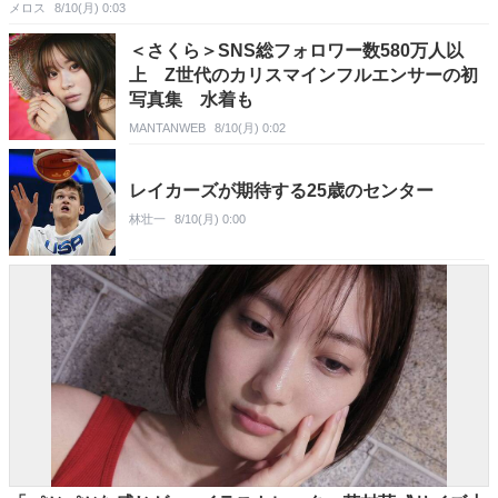
メロス
8/10(月) 0:03
＜さくら＞SNS総フォロワー数580万人以
上 Z世代のカリスマインフルエンサーの初
写真集 水着も
MANTANWEB
8/10(月) 0:02
レイカーズが期待する25歳のセンター
林壮一
8/10(月) 0:00