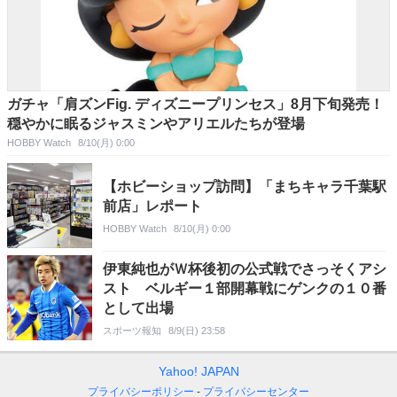
ガチャ「肩ズンFig. ディズニープリンセス」8月下旬発売！
穏やかに眠るジャスミンやアリエルたちが登場
HOBBY Watch
8/10(月) 0:00
【ホビーショップ訪問】「まちキャラ千葉駅
前店」レポート
HOBBY Watch
8/10(月) 0:00
伊東純也がＷ杯後初の公式戦でさっそくアシ
スト ベルギー１部開幕戦にゲンクの１０番
として出場
スポーツ報知
8/9(日) 23:58
Yahoo! JAPAN
プライバシーポリシー
プライバシーセンター