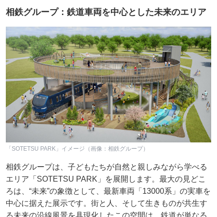
相鉄グループ：鉄道車両を中心とした未来のエリア
「SOTETSU PARK」イメージ（画像：相鉄グループ）
相鉄グループは、子どもたちが自然と親しみながら学べる
エリア「SOTETSU PARK」を展開します。最大の見どこ
ろは、“未来”の象徴として、最新車両「13000系」の実車を
中心に据えた展示です。街と人、そして生きものが共生す
る未来の沿線風景を具現化したこの空間は、鉄道が単なる