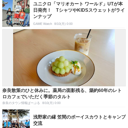
ユニクロ「マリオカート ワールド」UTが本
日発売！ TシャツやKIDSスウェットがライ
ンナップ
GAME Watch
8/10(月) 0:00
奈良散策のひと休みに。薬局の面影残る、築約60年のレト
ロカフェでいただく季節のタルト
奈良のタウン情報ぱーぷる
8/10(月) 0:00
浅野家の縁 笠間のボーイスカウトとキャンプ
交流