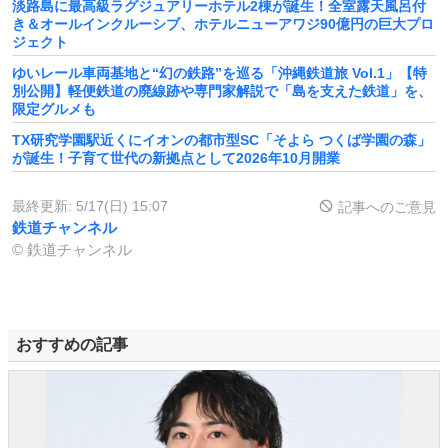
淡路島に最高級ラグジュアリーホテル2棟が誕生！全室露天風呂付
き＆オールインクルーシブ、ホテルニューアワジ90億円の巨大プロ
ジェクト
ゆいレール車両基地と“幻の鉄路”を巡る「沖縄鉄道旅 Vol.1」【特
別公開】軽便鉄道の廃線跡や専門家解説で「島を支えた鉄道」を、
限定グルメも
TX研究学園駅近くにイオンの都市型SC「そよら つくば学園の森」
が誕生！子育て世代の新拠点として2026年10月開業
最終更新:
5/17(日) 15:07
記事へのご意見
鉄道チャンネル
© 鉄道チャンネル
おすすめの記事