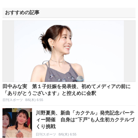
おすすめの記事
田中みな実 第１子妊娠を発表後、初めてメディアの前に
「ありがとうございます」と控えめに会釈
日刊スポーツ
8/6(木) 6:55
川野夏美、新曲「カクテル」発売記念パーテ
ィー開催 自身は“下戸”も人生初カクテルづ
くり挑戦
日刊スポーツ
8/6(木) 6:55