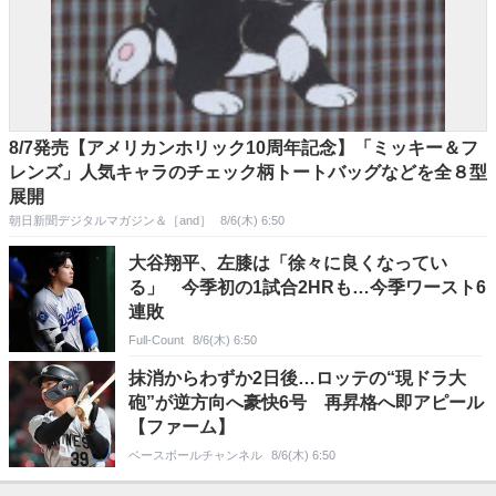
8/7発売【アメリカンホリック10周年記念】「ミッキー＆フ
レンズ」人気キャラのチェック柄トートバッグなどを全８型
展開
朝日新聞デジタルマガジン＆［and］
8/6(木) 6:50
大谷翔平、左膝は「徐々に良くなってい
る」 今季初の1試合2HRも…今季ワースト6
連敗
Full-Count
8/6(木) 6:50
抹消からわずか2日後…ロッテの“現ドラ大
砲”が逆方向へ豪快6号 再昇格へ即アピール
【ファーム】
ベースボールチャンネル
8/6(木) 6:50