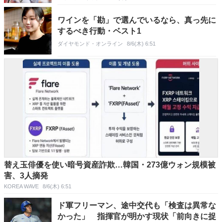
ワインを「勘」で選んでいるなら、真っ先に
するべき行動・ベスト1
ダイヤモンド・オンライン
8/6(木) 6:51
替え玉俳優を使い暗号資産詐欺…韓国・273億ウォン規模被
害、3人摘発
KOREA WAVE
8/6(木) 6:51
ド軍フリーマン、途中交代も「検査は異常な
かった」 指揮官が明かす現状「前向きに捉