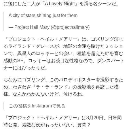
に後にした二人が「A Lovely Night」を踊る名シーンだ。
A city of stars shining just for them
— Project Hail Mary (@projecthailmary)
『プロジェクト・ヘイル・メアリー』は、ゴズリング演じ
るライランド・グレースが、地球の命運を賭けたミッショ
ンで、異星人のロッキーと出会い、種族を超えた絆を育む
感動のSF。ロッキーはお茶目な性格なので、ダンスパート
ナーにはぴったりだ。
ちなみにゴズリング、このパロディポスターを撮影するた
め、わざわざ『ラ・ラ・ランド』の撮影地を再訪した模
様。なんかわかんないけど、泣けるね。
この投稿をInstagramで見る
『プロジェクト・ヘイル・メアリー』は3月20日、日米同
時公開。素敵な夜がもったいない、質問？