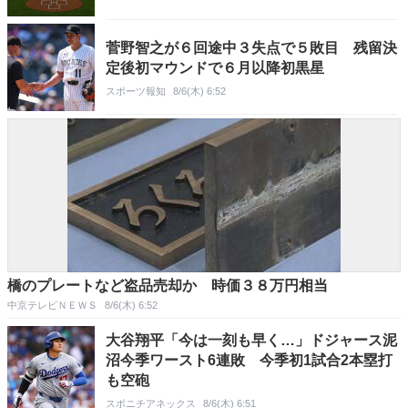
菅野智之が６回途中３失点で５敗目 残留決
定後初マウンドで６月以降初黒星
スポーツ報知
8/6(木) 6:52
橋のプレートなど盗品売却か 時価３８万円相当
中京テレビＮＥＷＳ
8/6(木) 6:52
大谷翔平「今は一刻も早く…」ドジャース泥
沼今季ワースト6連敗 今季初1試合2本塁打
も空砲
スポニチアネックス
8/6(木) 6:51