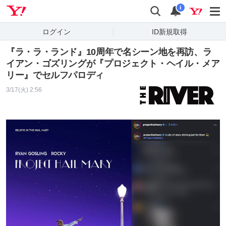
Yahoo! JAPAN
検索
通知
i
ログイン
ID新規取得
『ラ・ラ・ランド』10周年で名シーン地を再訪、ラ
イアン・ゴズリングが『プロジェクト・ヘイル・メア
リー』でセルフパロディ
3/17(火) 2:56