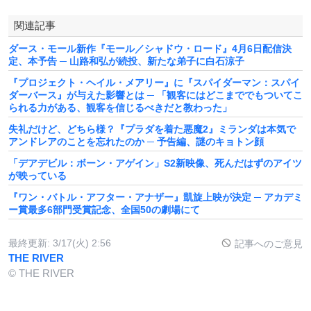
関連記事
ダース・モール新作『モール／シャドウ・ロード』4月6日配信決
定、本予告 ─ 山路和弘が続投、新たな弟子に白石涼子
『プロジェクト・ヘイル・メアリー』に『スパイダーマン：スパイ
ダーバース』が与えた影響とは ─ 「観客にはどこまででもついてこ
られる力がある、観客を信じるべきだと教わった」
失礼だけど、どちら様？『プラダを着た悪魔2』ミランダは本気で
アンドレアのことを忘れたのか ─ 予告編、謎のキョトン顔
「デアデビル：ボーン・アゲイン」S2新映像、死んだはずのアイツ
が映っている
『ワン・バトル・アフター・アナザー』凱旋上映が決定 ─ アカデミ
ー賞最多6部門受賞記念、全国50の劇場にて
最終更新:
3/17(火) 2:56
記事へのご意見
THE RIVER
© THE RIVER