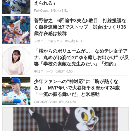
えられる」
Full-Count
8/6(木) 6:51
菅野智之 6回途中3失点5敗目 打線援護な
く自身連勝は7でストップ 試合はつくり36
歳存在感は抜群
スポニチアネックス
8/6(木) 6:51
「横からのボリュームが…」なめテレ女子ア
ナ、丸めがね姿での“ゆる癒しお出かけ” が反
響「学校の素敵な先生みたい」「知的」
中日スポーツ
8/6(木) 6:50
少年ファンへの“神対応”に「胸が熱くな
る」 MVP争いで大谷翔平を脅かす24歳
「一流の振る舞いだ」と米感動
CoCoKARAnext
8/6(木) 6:50