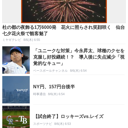
杜の都の夜飾る1万6000発 花火に照らされ笑顔咲く 仙台
七夕花火祭で観客魅了
ミヤギテレビ
8/6(木) 6:55
「ユニークな対策」今永昇太、球種のクセを
克服し好投継続！？ 導入後に失点減少「視
覚的なキュー」
ベースボールチャンネル
8/6(木) 6:54
NY円、157円台後半
時事通信
8/6(木) 6:54
【試合終了】ロッキーズvs.レイズ
スポーツナビ
8/6(木) 6:53