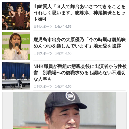
山﨑賢人「３人で舞台あいさつできることを
うれしく思います」志尊淳、神尾楓珠とヒッ
ト御礼
日刊スポーツ
8/6(木) 6:55
鹿児島市出身の大原優乃「今の時期は唐船峡
めんつゆを楽しんでいます」地元愛を披露
日刊スポーツ
8/6(木) 6:55
NHK職員が番組の懇親会後に出演者から性被
害 別職場への復職求めるも認めない不適切
な人事も
日刊スポーツ
8/6(木) 6:55