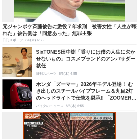
元ジャンポケ斉藤被告に懲役７年求刑 被害女性「人生が壊
れた」被告側は「同意あった」無罪主張
日刊スポーツ
8/6(木) 6:55
SixTONES田中樹「香りには僕の人生に欠か
せないもの」コスメブランドのアンバサダー
就任
日刊スポーツ
8/6(木) 6:55
ホンダ「ズーマー」2026年モデル登場！ む
き出しのスチールパイプフレーム＆丸目2灯
のヘッドライトで伝統を継承!! 「ZOOMER
e：」中国で発表
バイクのニュース
8/6(木) 6:55