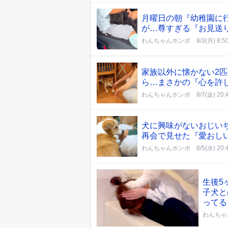
月曜日の朝『幼稚園に
が…尊すぎる『お見送
わんちゃんホンポ
8/3(月) 8:5
家族以外に懐かない2
ら…まさかの『心を許
わんちゃんホンポ
8/7(金) 20:
犬に興味がないおじい
再会で見せた『愛おし
わんちゃんホンポ
8/5(水) 20:
生後5
子犬と
ってる
わんちゃ