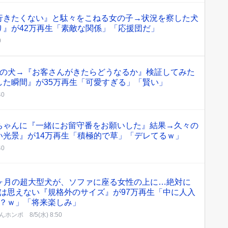
行きたくない』と駄々をこねる女の子→状況を察した犬
り』が42万再生「素敵な関係」「応援団だ」
0
匹の犬→『お客さんがきたらどうなるか』検証してみた
した瞬間』が35万再生「可愛すぎる」「賢い」
40
ちゃんに『一緒にお留守番をお願いした』結果→久々の
い光景』が14万再生「積極的で草」「デレてるｗ」
40
ヶ月の超大型犬が、ソファに座る女性の上に…絶対に
は思えない『規格外のサイズ』が97万再生「中に人入
？ｗ」「将来楽しみ」
んホンポ
8/5(水) 8:50