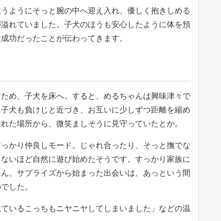
扱うようにそっと腕の中へ迎え入れ、優しく抱きしめる
が溢れていました。子犬のほうも安心したように体を預
大成功だったことが伝わってきます。
るため、子犬を床へ。すると、めるちゃんは興味津々で
。子犬も負けじと近づき、お互いに少しずつ距離を縮め
離れた場所から、微笑ましそうに見守っていたとか。
すっかり仲良しモード。じゃれ合ったり、そっと撫でな
えないほど自然に遊び始めたそうです。すっかり家族に
ゃん。サプライズから始まった出会いは、あっという間
のでした。
見ているこっちもニヤニヤしてしまいました」などの温