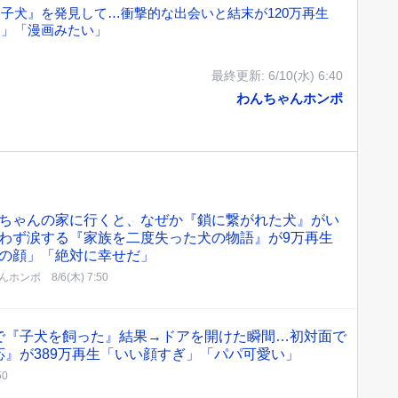
子犬』を発見して…衝撃的な出会いと結末が120万再生
た」「漫画みたい」
最終更新:
6/10(水) 6:40
わんちゃんホンポ
ちゃんの家に行くと、なぜか『鎖に繋がれた犬』がい
わず涙する『家族を二度失った犬の物語』が9万再生
の顔」「絶対に幸せだ」
んホンポ
8/6(木) 7:50
で『子犬を飼った』結果→ドアを開けた瞬間…初対面で
』が389万再生「いい顔すぎ」「パパ可愛い」
50