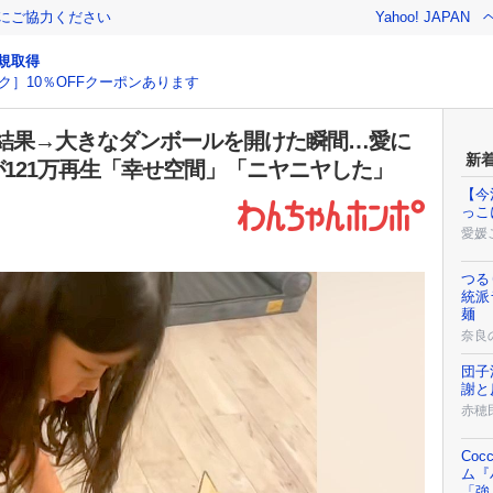
金にご協力ください
Yahoo! JAPAN
規取得
ク］10％OFFクーポンあります
結果→大きなダンボールを開けた瞬間…愛に
新
が121万再生「幸せ空間」「ニヤニヤした」
【今
っこ
愛媛
つる
統派
麺
奈良
団子
謝と
赤穂
Co
ム『
「強く