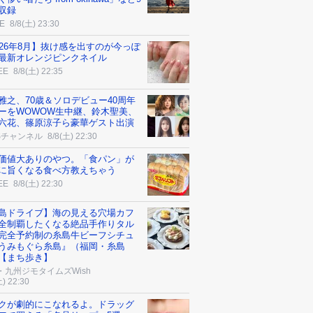
収録
E
8/8(土) 23:30
026年8月】抜け感を出すのが今っぽ
最新オレンジピンクネイル
EE
8/8(土) 22:35
雅之、70歳＆ソロデビュー40周年
ーをWOWOW生中継、鈴木聖美、
六花、篠原涼子ら豪華ゲスト出演
Sチャンネル
8/8(土) 22:30
価値大ありのやつ。「食パン」が
に旨くなる食べ方教えちゃう
EE
8/8(土) 22:30
島ドライブ】海の見える穴場カフ
全制覇したくなる絶品手作りタル
完全予約制の糸島牛ビーフシチュ
うみもぐら糸島』（福岡・糸島
【まち歩き】
・九州ジモタイムズWish
土) 22:30
クが劇的にこなれるよ。ドラッグ