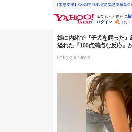
Y
【緊急支援】令和8年熊本地震 緊急支援募
a
IDでもっと便利に
新
h
ログイン
［おト
o
o
娘に内緒で『子犬を飼った』
!
溢れた『100点満点な反応』
J
A
6/10(水) 6:40配信
P
A
N