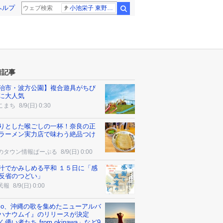
ヘルプ
小池栄子 東野幸治
検索
着記事
治市・波方公園】複合遊具がちび
に大人気
こまち
8/9(日) 0:30
りとした喉ごしの一杯！奈良の正
ラーメン実力店で味わう絶品つけ
のタウン情報ぱーぷる
8/9(日) 0:00
汁でかみしめる平和 １５日に「感
反省のつどい」
民報
8/9(日) 0:00
cco、沖縄の歌を集めたニューアルバ
ハナウムイ』のリリースが決定
儚い者たち from okinawa」など9