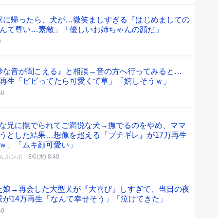
家に帰ったら、犬が…微笑ましすぎる『はじめましての
なんて尊い…素敵」「優しいお姉ちゃんの顔だ」
0
妙な音が聞こえる』と相談→音の方へ行ってみると…
万再生「ビビってたら可愛くて草」「嬉しそうｗ」
50
な兄に撫でられてご満悦な犬→撫でるのをやめ、ママ
うとした結果…想像を超える『ブチギレ』が17万再生
ｗ」「ムキ顔可愛い」
んホンポ
8/6(木) 8:40
た娘→再会した大型犬が『大喜び』しすぎて、当日の夜
景が14万再生「なんて幸せそう」「泣けてきた」
40