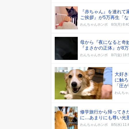
『赤ちゃん』を連れて
ご挨拶』が5万再生「
わんちゃんホンポ
8/3(月) 8:4
母から『夜になると奇
『まさかの正体』が8
わんちゃんホンポ
8/7(金) 18:
大好き
に触ろ
「圧が
わんちゃ
修学旅行から帰ってき
に…あまりにも尊い光
わんちゃんホンポ
8/5(水) 11: