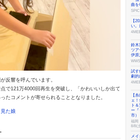
曲を
SPIC
【2
い。
4ME
鈴木
ツア
伊原
WW
試す
劇的
間が反響を呼んでいます。
4ME
で121万4000回再生を突破し、「かわいいしか出て
【糸
いったコメントが寄せられることとなりました。
ェ！
ト＆
ー『
を見た娘
市）
福岡
8/8(
…
メイ