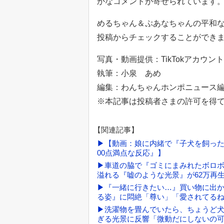
かなコメントが寄せられています
めるちゃん＆ぷあなちゃんの平和な日常は
投稿からチェックすることができ
写真・動画提供：TikTokアカウント「m
執筆：小泉 あめ
編集：わんちゃんホンポニュース
※本記事は投稿者さまの許可を得
【関連記事】
▶【動画：娘に内緒で『子犬を飼った
00点満点な反応』】
▶車道の脇で『ゴミにまみれたボロ
溢れる『嘘のような光景』が62万再
▶『一緒に行きたい…』買い物に出か
る姿』に悶絶「尊い」「愛されてるね
▶洗濯物を畳んでいたら、ちょうど
ぎる光景に反響「微動だにしないの