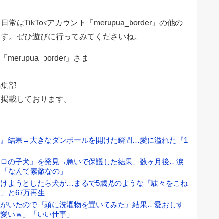
。
TikTokアカウント「merupua_border」の他の
ます。ぜひ遊びに行ってみてくださいね。
erupua_border」さま
編集部
て掲載しております。
』結果→大きなダンボールを開けた瞬間…愛に溢れた『1
ボロの子犬』を発見→急いで保護した結果、数ヶ月後…涙
生「なんて素敵なの」
けようとしたら犬が…まるで5歳児のような『駄々をこね
」と67万再生
犬がいたので『頭に洗濯物を置いてみた』結果…愛おしす
可愛いｗ」「いい仕事」