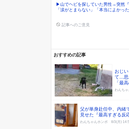
▶山でヘビを探していた男性→突然『
「涙がとまらない」「本当によかっ
記事へのご意見
おすすめの記事
おじい
て…思
「最高
わんちゃ
父が単身赴任中、内緒
見せた『最高すぎる反応
わんちゃんホンポ
8/3(月) 14: