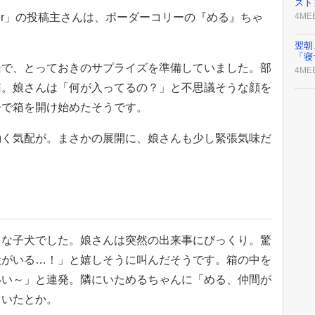
スト
_border」の投稿主さんは、ボーダーコリーの『める』ちゃ
4ME
翌朝
「寝
緒で、とっておきのサプライズを準備していました。部
4ME
箱。娘さんは「何が入ってるの？」と不思議そうな顔を
子で箱を開け始めたそうです。
動く気配が。まさかの展開に、娘さんも少し緊張気味だ
さな子犬でした。娘さんは突然の出来事にびっくり。驚
犬がいる…！」と嬉しそうに叫んだそうです。箱の中を
いい～」と連発。隣にいためるちゃんに「める、仲間が
ていたとか。