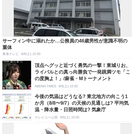
サーフィン中に溺れたか…公務員の46歳男性が意識不明の
重体
東海テレビ
8/8(土) 15:00
頂点へグッと近づく勇気の一撃！東城りお、
ライバルとの真っ向勝負で一発跳満ツモ「こ
の度胸よ！」/麻雀・Mトーナメント
ABEMA TIMES
8/8(土) 15:00
今後の気温はどうなる? 東北地方の向こう1
か月（8/8〜9/7）の天候の見通しは? 平均気
温・降水量・日照時間は? 気象庁
テレビユー山形
8/8(土) 15:00