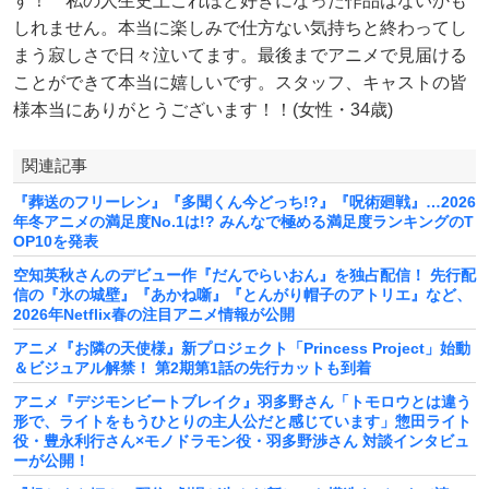
す！ 私の人生史上これほど好きになった作品はないかも
しれません。本当に楽しみで仕方ない気持ちと終わってし
まう寂しさで日々泣いてます。最後までアニメで見届ける
ことができて本当に嬉しいです。スタッフ、キャストの皆
様本当にありがとうございます！！(女性・34歳)
関連記事
『葬送のフリーレン』『多聞くん今どっち!?』『呪術廻戦』…2026
年冬アニメの満足度No.1は!? みんなで極める満足度ランキングのT
OP10を発表
空知英秋さんのデビュー作『だんでらいおん』を独占配信！ 先行配
信の『氷の城壁』『あかね噺』『とんがり帽子のアトリエ』など、
2026年Netflix春の注目アニメ情報が公開
アニメ『お隣の天使様』新プロジェクト「Princess Project」始動
＆ビジュアル解禁！ 第2期第1話の先行カットも到着
アニメ『デジモンビートブレイク』羽多野さん「トモロウとは違う
形で、ライトをもうひとりの主人公だと感じています」惣田ライト
役・豊永利行さん×モノドラモン役・羽多野渉さん 対談インタビュ
ーが公開！