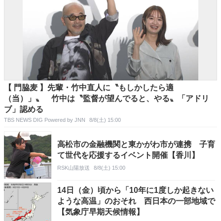
【 門脇麦 】先輩・竹中直人に〝もしかしたら適
（当）」〟 竹中は〝監督が望んでると、やる〟「アドリ
ブ」認める
TBS NEWS DIG Powered by JNN
8/8(土) 15:00
高松市の金融機関と東かがわ市が連携 子育
て世代を応援するイベント開催【香川】
RSK山陽放送
8/8(土) 15:00
14日（金）頃から「10年に1度しか起きない
ような高温」のおそれ 西日本の一部地域で
【気象庁早期天候情報】