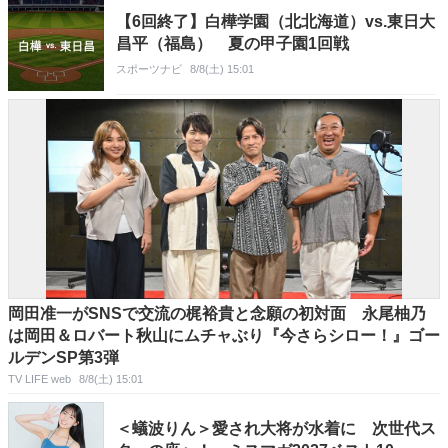
【6回終了】白樺学園（北北海道）vs.東日大
昌平（福島） 夏の甲子園1回戦
スポーツナビ
8/8(土) 15:01
岡田准一がSNSで交流の梶裕貴と念願の初対面 永尾柚乃
は岡田＆ロバート秋山にムチャぶり『今さらシロー！』ゴー
ルデンSP第3弾
TV LIFE web
8/8(土) 15:01
＜蟻波りん＞愛され大将が水着に 次世代ス