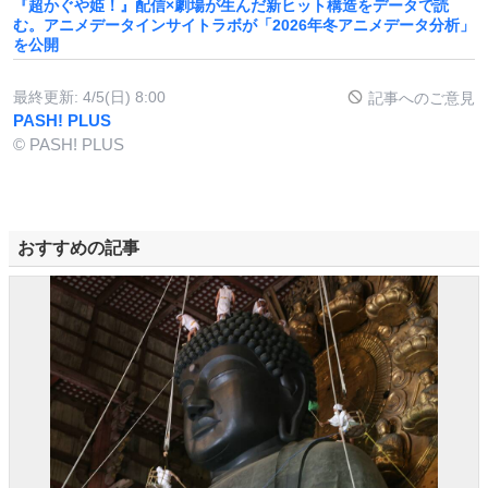
『超かぐや姫！』配信×劇場が生んだ新ヒット構造をデータで読
む。アニメデータインサイトラボが「2026年冬アニメデータ分析」
を公開
最終更新:
4/5(日) 8:00
記事へのご意見
PASH! PLUS
© PASH! PLUS
おすすめの記事