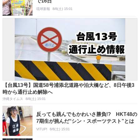
で16日
琉球新報
8/8(土) 15:01
【台風13号】国道58号浦添北道路や泊大橋など、8日午後3
時から通行止め解除へ
沖縄タイムス
8/8(土) 15:01
反っても跳んでもかわいさ勝負!? HKT48の
7期生が挑んだ“シン・スポーツテスト”とは
VITUP!
8/8(土) 15:01