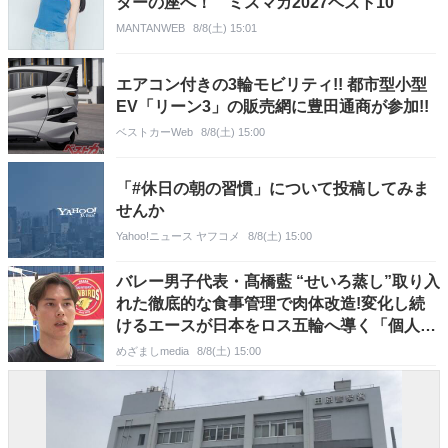
ターの座へ！ ミスマガ2027ベスト10
MANTANWEB
8/8(土) 15:01
エアコン付きの3輪モビリティ!! 都市型小型
EV「リーン3」の販売網に豊田通商が参加!!
ベストカーWeb
8/8(土) 15:00
「#休日の朝の習慣」について投稿してみま
せんか
Yahoo!ニュース ヤフコメ
8/8(土) 15:00
バレー男子代表・髙橋藍 “せいろ蒸し”取り入
れた徹底的な食事管理で肉体改造!変化し続
けるエースが日本をロス五輪へ導く「個人の
力をどれだけ世界トップレベルに持って行け
めざましmedia
8/8(土) 15:00
るか」【VOLLEY BαLL with α】