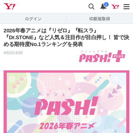
Yahoo! JAPAN
検索
通知
i
ログイン
ID新規取得
2026年春アニメは『リゼロ』『転スラ』
『Dr.STONE』など人気＆注目作が目白押し！ 皆で決
める期待度No.1ランキングを発表
4/5(日) 8:00