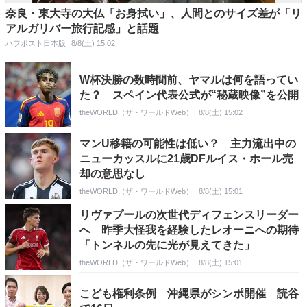
奈良・東大寺の大仏「お身拭い」、人間とのサイズ差が「リ
アルガリバー旅行記感」と話題
ハフポスト日本版
8/8(土) 15:02
W杯決勝の数時間前、ヤマルは何を語ってい
た？ スペイン代表公式が“秘蔵映像”を公開
theWORLD（ザ・ワールドWeb）
8/8(土) 15:02
マンU移籍の可能性は低い？ 主力流出中の
ニューカッスルに21歳DFルイス・ホール売
却の意思なし
theWORLD（ザ・ワールドWeb）
8/8(土) 15:01
リヴァプールの次世代ディフェンスリーダー
へ 昨季大怪我を経験したレオーニへの期待
「トンネルの先に光が見えてきた」
theWORLD（ザ・ワールドWeb）
8/8(土) 15:01
こども権利条例 沖縄県がシンポ開催 読谷