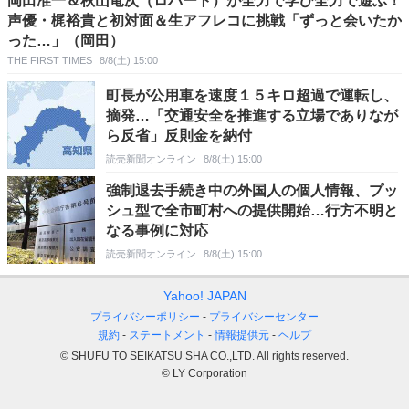
岡田准一＆秋山竜次（ロバート）が全力で学び全力で遊ぶ！
声優・梶裕貴と初対面＆生アフレコに挑戦「ずっと会いたか
った…」（岡田）
THE FIRST TIMES
8/8(土) 15:00
町長が公用車を速度１５キロ超過で運転し、
摘発…「交通安全を推進する立場でありなが
ら反省」反則金を納付
読売新聞オンライン
8/8(土) 15:00
強制退去手続き中の外国人の個人情報、プッ
シュ型で全市町村への提供開始…行方不明と
なる事例に対応
読売新聞オンライン
8/8(土) 15:00
Yahoo! JAPAN
プライバシーポリシー
プライバシーセンター
規約
ステートメント
情報提供元
ヘルプ
© SHUFU TO SEIKATSU SHA CO.,LTD. All rights reserved.
© LY Corporation