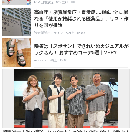
RSK山陽放送
8/8(土) 15:00
高血圧・脂質異常症・胃潰瘍…地域ごとに異
なる「使用が推奨される医薬品」、リスト作
りを国が推進
読売新聞オンライン
8/8(土) 15:00
帰省は【スポサン】できれいめカジュアルが
ラクちん！ おすすめコーデ5選｜VERY
magacol
8/8(土) 15:00