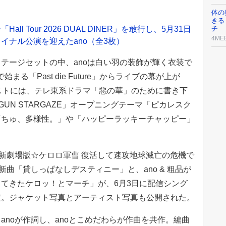
体の
きる
 Tour 2026 DUAL DINER」を敢行し、5月31日
チ
4ME
イナル公演を迎えたano（全3枚）
テージセットの中、anoは白い羽の装飾が輝く衣装で
る「Past die Future」からライブの幕が上が
ストには、テレ東系ドラマ「惡の華」のために書き下
UN STARGAZE」オープニングテーマ「ピカレスク
「ちゅ、多様性。」や「ハッピーラッキーチャッピー」
「新劇場版☆ケロロ軍曹 復活して速攻地球滅亡の危機で
新曲「貸しっぱなしデスティニー」と、ano & 粗品が
てきたケロッ！とマーチ」が、6月3日に配信シング
定。ジャケット写真とアーティスト写真も公開された。
anoが作詞し、anoとこめだわらが作曲を共作。編曲