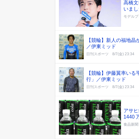
高橋文
いまし
モデルプ
【競輪】新人の福地晶
／伊東ミッド
日刊スポーツ
8/7(金) 23:34
【競輪】伊藤翼率いる
行」／伊東ミッド
日刊スポーツ
8/7(金) 23:34
アサヒ
144
食品新聞