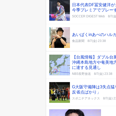
日本代表DF冨安健洋
今季プレミアでプレー
SOCCER DIGEST Web
8/7(金
あいぱくinあべのハル
食品新聞
8/7(金) 23:38
【台風情報】ダブル台
沖縄本島地方や奄美地方
に達する見通し
NBS長野放送
8/7(金) 23:38
G大阪守備陣は3失点猛
反省点ばかり」
スポニチアネックス
8/7(金) 2