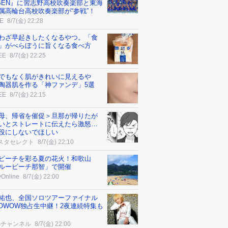
IBEN』に習志野高校吹奏楽部と東海
属高輪台高校吹奏楽部が“参戦”！
E
8/7(金) 22:28
わざ早起きしたくなるやつ。「食
」がべらぼうに旨くなる食べ方
EE
8/7(金) 22:25
でもなく肌がきれいに見えるや
陶器肌を作る「神ファンデ」5選
EE
8/7(金) 22:15
母、帰省を催促＞旦那が帰りたが
いとストレートに伝えたら激怒…
役にしないでほしい
スタセレクト
8/7(金) 22:10
ビーチを彩る夏の花火！和歌山
ルービーチ那智」で開催
yOnline
8/7(金) 22:00
祐也、全国ソロツアーファイナル
OWOW独占生中継！2夜連続特集も
Sチャンネル
8/7(金) 22:00