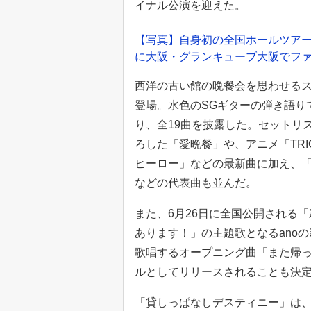
イナル公演を迎えた。
【写真】自身初の全国ホールツアー「Hall
に大阪・グランキューブ大阪でファ
西洋の古い館の晩餐会を思わせるス
登場。水色のSGギターの弾き語りで始ま
り、全19曲を披露した。セットリ
ろした「愛晩餐」や、アニメ「TRIG
ヒーロー」などの最新曲に加え、
などの代表曲も並んだ。
また、6月26日に全国公開される
あります！」の主題歌となるanoの
歌唱するオープニング曲「また帰っ
ルとしてリリースされることも決
「貸しっぱなしデスティニー」は、