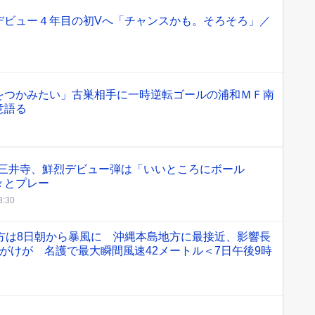
デビュー４年目の初Vへ「チャンスかも。そろそろ」／
をつかみたい」古巣相手に一時逆転ゴールの浦和ＭＦ南
意語る
F三井寺、鮮烈デビュー弾は「いいところにボール
々とプレー
3:30
方は8日朝から暴風に 沖縄本島地方に最接近、影響長
がけが 名護で最大瞬間風速42メートル＜7日午後9時