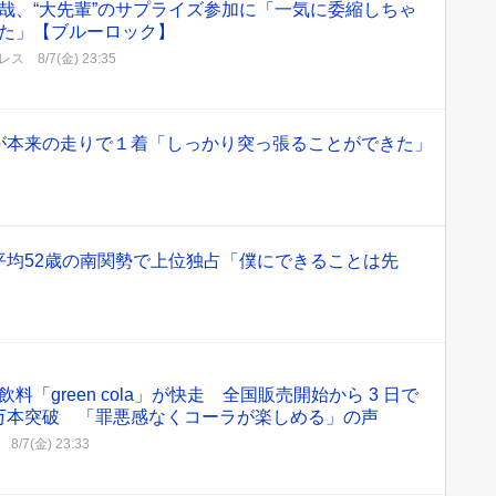
哉、“大先輩”のサプライズ参加に「一気に委縮しちゃ
た」【ブルーロック】
レス
8/7(金) 23:35
が本来の走りで１着「しっかり突っ張ることができた」
平均52歳の南関勢で上位独占「僕にできることは先
飲料「green cola」が快走 全国販売開始から 3 日で
0 万本突破 「罪悪感なくコーラが楽しめる」の声
8/7(金) 23:33