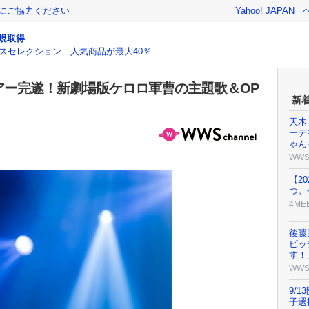
金にご協力ください
Yahoo! JAPAN
規取得
スセレクション 人気商品が最大40％
アー完遂！新劇場版ケロロ軍曹の主題歌＆OP
新
天木
ーデ
ゃん
WW
【2
つ。
4ME
後藤
ピッ
す！
WW
9/1
子選