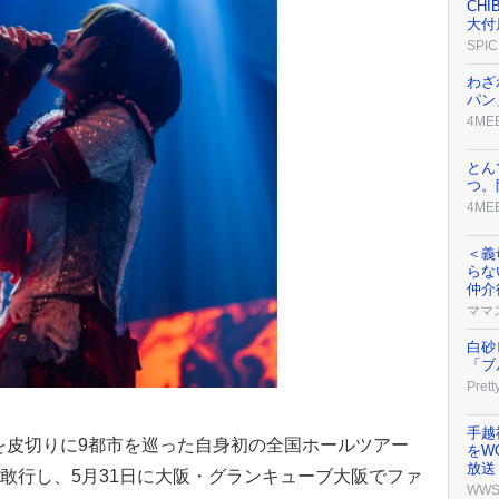
CH
大付
SPIC
わざ
パン
4ME
とん
つ。
4ME
＜義
らな
仲介
ママ
白砂
「ブ
Prett
手越
演を皮切りに9都市を巡った自身初の全国ホールツアー
をW
放送
DINER」を敢行し、5月31日に大阪・グランキューブ大阪でファ
WW