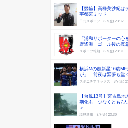
【競輪】高橋美沙紀は
宇都宮ミッド
日刊スポーツ
8/7(金) 23:32
「浦和サポーターの心
野遙海 ゴール後の真
スポーツ報知
8/7(金) 23:31
横浜Mの超新星16歳M
が」 前夜は緊張も堂
スポニチアネックス
8/7(金) 2
【台風13号】宮古島地
期化も 少なくとも7人
＞
琉球新報
8/7(金) 23:30