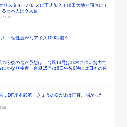
がクリスタル・パレスに正式加入！鎌田大地と同僚に！
する日本人は９人目
) 23:39
カス ・個性豊かなアイス100種揃う
風の今後の進路予想は 台風13号は非常に強い勢力で
にかなり接近 台風15号は8日午後9時には日本の東
省…DF岸本武流「きょうのG大阪は正直、弱かった。
3:36