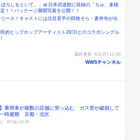
かけて、まぼろしをといて。」at 日本武道館に収録の「ちゅ、多様
決定！！パッケージ展開写真を公開！！
リリース！キャストには注目若手の田牧そら・蒼井旬が出
民的ヒップホップアーティストZICOとのコラボシングル
！
最終更新:
6/1(月) 11:00
WWSチャンネル
】乗用車が複数の店舗に突っ込む ガス管が破損して
一時避難 京都・北区
ビ
8/7(金) 23:39