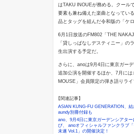
はTAKU INOUEが務める。ク
要素も兼ね備えた楽曲となってい
品とタッグを組んだ令和版の「ケ
6月1日放送のFM802「THE NAKAJI
「貸しっぱなしデスティニー」のラ
生出演する予定だ。
さらに、anoは9月4日に東京ガーデンシアタ
追加公演を開催するほか、7月にはオ
MOUSE」会員限定の弾き語りライブ
【関連記事】
ASIAN KUNG-FU GENERATIO
aundy別冊付録も
ano、9月4日に東京ガーデンシアターにて「a
び、 anoオフィシャルファンクラブ「C
未遂 Vol.1」の開催決定！