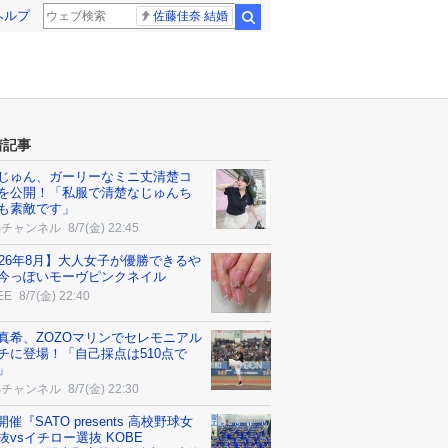
ヘルプ
佐藤佳奈 結婚
検索
着記事
じゅん、ガーリーなミニ丈清楚コ
を公開！「私服で清楚なじゅんち
も素敵です」
Sチャンネル
8/7(金) 22:45
026年8月】大人女子が優勝できるや
今っぽいモーヴピンクネイル
EE
8/7(金) 22:40
真希、ZOZOマリンでセレモニアル
チに登場！「自己採点は510点で
」
Sチャンネル
8/7(金) 22:30
3開催『SATO presents 高校野球女
抜vsイチロー選抜 KOBE