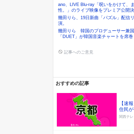
ano、LIVE Blu-ray「呪いを
性。」のライブ映像をプレミア公開
幾田りら、19日新曲「パズル」配信
演。
幾田りら 韓国のプロデューサー兼国
「DUET」が韓国音楽チャートを席巻
記事へのご意見
おすすめの記事
【速報
住民が
関西テレ