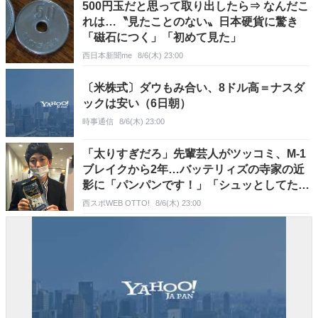
500円玉だと思って取り出したら⇒ なんだこ
れは…〝見たことのない〟日本硬貨に驚き
「磁石につく」「初めて見た」
西日本新聞me
8/6(木) 23:00
〔米株式〕ダウもみ合い、8ドル高＝ナスダ
ックは安い（6日朝）
時事通信
8/6(木) 23:00
「太りすぎだろ」先輩芸人がツッコミ、M-1
ブレイクから2年…バッテリィズの寺家の近
影に「パンパンです！」「シュッとしてたの
が懐かしい」の声
西スポWEB OTTO!
8/6(木) 23:00