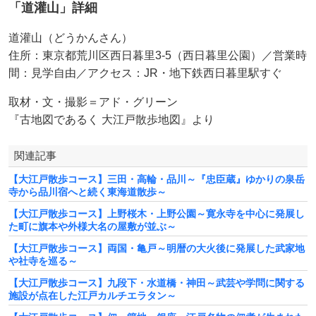
「道灌山」詳細
道灌山（どうかんさん）
住所：東京都荒川区西日暮里3-5（西日暮里公園）／営業時
間：見学自由／アクセス：JR・地下鉄西日暮里駅すぐ
取材・⽂・撮影＝アド・グリーン
『古地図であるく 大江戸散歩地図』より
関連記事
【大江戸散歩コース】三田・高輪・品川～『忠臣蔵』ゆかりの泉岳
寺から品川宿へと続く東海道散歩～
【大江戸散歩コース】上野桜木・上野公園～寛永寺を中心に発展し
た町に旗本や外様大名の屋敷が並ぶ～
【大江戸散歩コース】両国・亀戸～明暦の大火後に発展した武家地
や社寺を巡る～
【大江戸散歩コース】九段下・水道橋・神田～武芸や学問に関する
施設が点在した江戸カルチエラタン～