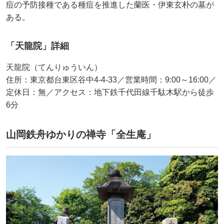
痘の予防接種である種痘を推進した蘭医・伊東玄朴の墓が
ある。
「天龍院」詳細
天龍院（てんりゅういん）
住所：東京都台東区谷中4-4-33／営業時間：9:00～16:00／
定休日：無／アクセス：地下鉄千代田線千駄木駅から徒歩
6分
山岡鉄舟ゆかりの禅寺「全生庵」