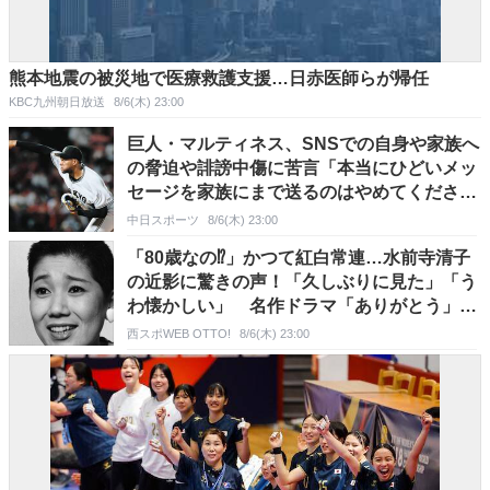
熊本地震の被災地で医療救護支援…日赤医師らが帰任
KBC九州朝日放送
8/6(木) 23:00
巨人・マルティネス、SNSでの自身や家族へ
の脅迫や誹謗中傷に苦言「本当にひどいメッ
セージを家族にまで送るのはやめてくださ
い」
中日スポーツ
8/6(木) 23:00
「80歳なの⁉」かつて紅白常連…水前寺清子
の近影に驚きの声！「久しぶりに見た」「う
わ懐かしい」 名作ドラマ「ありがとう」再
放送も話題
西スポWEB OTTO!
8/6(木) 23:00