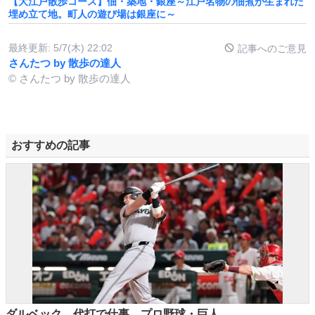
【大江戸散歩コース】佃・築地・銀座～江戸名物の佃煮が生まれた
埋め立て地。町人の遊び場は銀座に～
最終更新:
5/7(木) 22:02
記事へのご意見
さんたつ by 散歩の達人
© さんたつ by 散歩の達人
おすすめの記事
ダルベック、代打で仕事 プロ野球・巨人