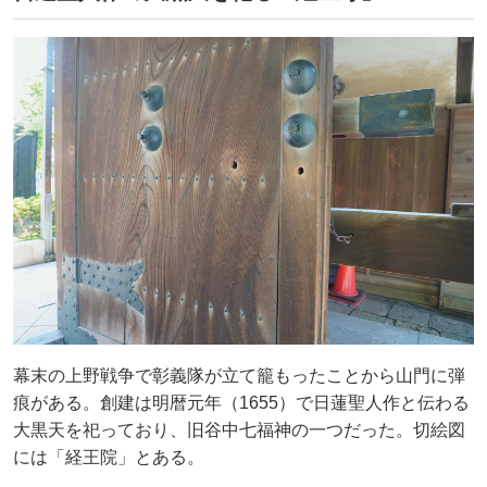
幕末の上野戦争で彰義隊が立て籠もったことから山門に弾
痕がある。創建は明暦元年（1655）で日蓮聖人作と伝わる
大黒天を祀っており、旧谷中七福神の一つだった。切絵図
には「経王院」とある。