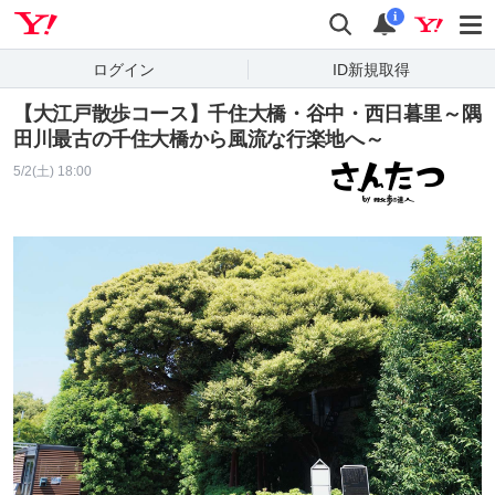
Yahoo! JAPAN
検索
通知
i
ログイン
ID新規取得
【大江戸散歩コース】千住大橋・谷中・西日暮里～隅
田川最古の千住大橋から風流な行楽地へ～
5/2(土) 18:00