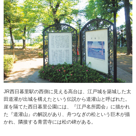
JR西日暮里駅の西側に見える高台は、江戸城を築城した太
田道灌が出城を構えたという伝説から道灌山と呼ばれた。
崖を隔てた西日暮里公園には、『江戸名所図会』に描かれ
た『道灌山』の解説があり、舟つなぎの松という巨木が描
かれ、隣接する青雲寺には松の碑がある。