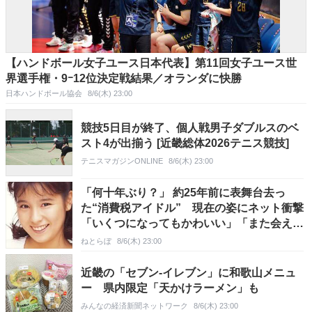
【ハンドボール女子ユース日本代表】第11回女子ユース世
界選手権・9ｰ12位決定戦結果／オランダに快勝
日本ハンドボール協会
8/6(木) 23:00
競技5日目が終了、個人戦男子ダブルスのベ
スト4が出揃う [近畿総体2026テニス競技]
テニスマガジンONLINE
8/6(木) 23:00
「何十年ぶり？」 約25年前に表舞台去っ
た“消費税アイドル” 現在の姿にネット衝撃
「いくつになってもかわいい」「また会える
なんて」
ねとらぼ
8/6(木) 23:00
近畿の「セブン-イレブン」に和歌山メニュ
ー 県内限定「天かけラーメン」も
みんなの経済新聞ネットワーク
8/6(木) 23:00