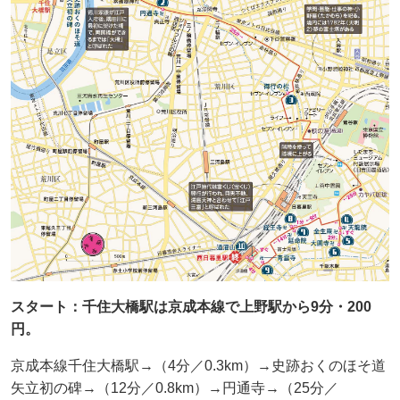
スタート：千住大橋駅は京成本線で上野駅から9分・200
円。
京成本線千住大橋駅→（4分／0.3km）→史跡おくのほそ道
矢立初の碑→（12分／0.8km）→円通寺→（25分／