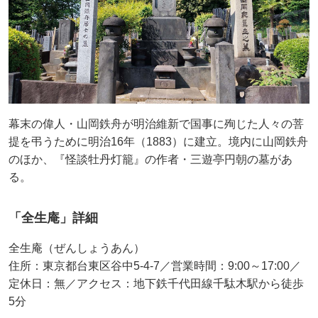
幕末の偉人・山岡鉄舟が明治維新で国事に殉じた人々の菩
提を弔うために明治16年（1883）に建立。境内に山岡鉄舟
のほか、『怪談牡丹灯籠』の作者・三遊亭円朝の墓があ
る。
「全生庵」詳細
全生庵（ぜんしょうあん）
住所：東京都台東区谷中5-4-7／営業時間：9:00～17:00／
定休日：無／アクセス：地下鉄千代田線千駄木駅から徒歩
5分