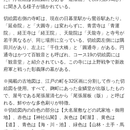
に聞き入る様子が描かれている。
切絵図右側の寺町は、現在の日暮里駅から鶯谷駅あたり。
「延命院」と「大圓寺」は変わらずに、青雲寺は「青運
院」、経王寺は「経王院」、天龍院は「天龍寺」と寺号が
若干異なるが、同じ場所に立っている。切絵図左側には隅
田川があり、左上に「千住大橋」と「圓通寺」がある。円
通寺はかつて百観音とも呼ばれ、コース19の切絵図には
「観音堂」と紹介されている。この寺には上野戦争で新政
府軍と戦った彰義隊の墓がある。
※掲載の古地図は、江戸の町を32区画に分割して作った切
絵図を使用。すべて、麹町にあった金鱗堂が出版したもの
で、屋号である尾張屋清七から「尾張屋板（版）」と呼ば
れる。鮮やかな多色刷りが特徴。
※切絵図内の白色の部分は【大名屋敷などの武家地・御用
地】、赤色は【神社仏閣】、灰色は【町屋】、黄色は
【道】、青色は【海・川・池】、緑色は【山林・土手・馬