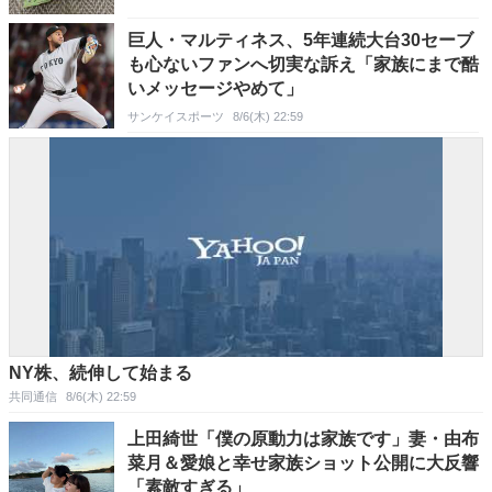
巨人・マルティネス、5年連続大台30セーブ
も心ないファンへ切実な訴え「家族にまで酷
いメッセージやめて」
サンケイスポーツ
8/6(木) 22:59
NY株、続伸して始まる
共同通信
8/6(木) 22:59
上田綺世「僕の原動力は家族です」妻・由布
菜月＆愛娘と幸せ家族ショット公開に大反響
「素敵すぎる」