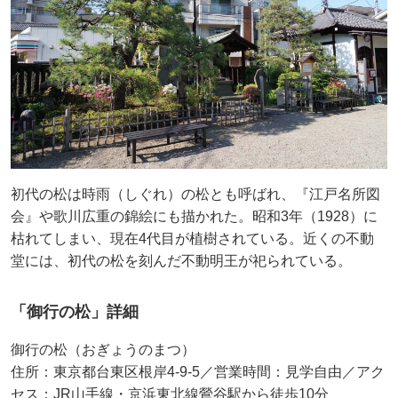
初代の松は時雨（しぐれ）の松とも呼ばれ、『江戸名所図
会』や歌川広重の錦絵にも描かれた。昭和3年（1928）に
枯れてしまい、現在4代目が植樹されている。近くの不動
堂には、初代の松を刻んだ不動明王が祀られている。
「御行の松」詳細
御行の松（おぎょうのまつ）
住所：東京都台東区根岸4-9-5／営業時間：見学自由／アク
セス：JR山手線・京浜東北線鶯谷駅から徒歩10分