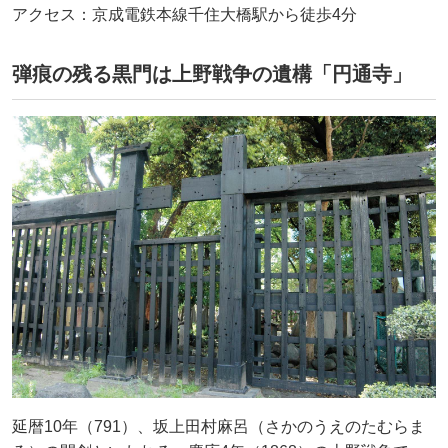
アクセス：京成電鉄本線千住大橋駅から徒歩4分
弾痕の残る黒門は上野戦争の遺構「円通寺」
延暦10年（791）、坂上田村麻呂（さかのうえのたむらま