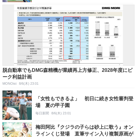
脱自動車でもDMG森精機が業績再上方修正、2028年度にピ
ーク利益計画
MONOist
8/6(木) 23:01
「女性もできるよ」 初日に続き女性審判登
場 夏の甲子園
毎日新聞
8/6(木) 23:01
梅田阿比『クジラの子らは砂上に歌う』オン
ラインくじ登場 直筆サイン入り複製原画が