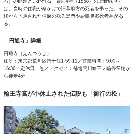
ろ）の開創といわれる。慶応4年（1868）の上野戦争で
は、当時の住職が命がけで旧幕府方の死者を弔った。その
縁から下賜された弾痕の残る黒門や彰義隊戦死者墓があ
る。
「円通寺」詳細
円通寺（えんつうじ）
住所：東京都荒川区南千住1-59-11／営業時間：9:00～
16:30／定休日：無／アクセス：都電荒川線三ノ輪停留場か
ら徒歩4分
輪王寺宮が小休止された伝説も「御行の松」