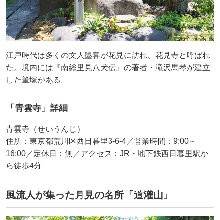
江戸時代は多くの文人墨客が花見に訪れ、花見寺と呼ばれ
た。境内には『南総里見八犬伝』の著者・滝沢馬琴が建立
した筆塚がある。
「青雲寺」詳細
青雲寺（せいうんじ）
住所：東京都荒川区西日暮里3-6-4／営業時間：9:00～
16:00／定休日：無／アクセス：JR・地下鉄西日暮里駅か
ら徒歩4分
風流人が集った月見の名所「道灌山」