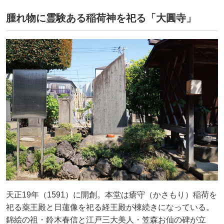
腫れ物に霊験ある稲荷神を祀る「大圓寺」
天正19年（1591）に開創。本堂は瘡守（かさもり）稲荷を
祀る薬王殿と日蓮像を祀る経王殿が棟続きになっている。
錦絵の祖・鈴木春信と江戸三大美人・笠森お仙の碑が立