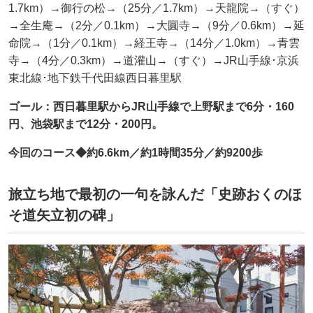
1.7km）→御行の松→（25分／1.7km）→天龍院→（すぐ）
→全生庵→（2分／0.1km）→大圓寺→（9分／0.6km）→延
命院→（1分／0.1km）→経王寺→（14分／1.0km）→青雲
寺→（4分／0.3km）→道灌山→（すぐ）→JR山手線･京浜
東北線･地下鉄千代田線西日暮里駅
ゴール：西日暮里駅からJR山手線で上野駅まで6分・160
円、池袋駅まで12分・200円。
今回のコース◆約6.6km／約1時間35分／約9200歩
旅立ち地で最初の一句を詠んだ「史跡おくのほ
そ道矢立初の碑」