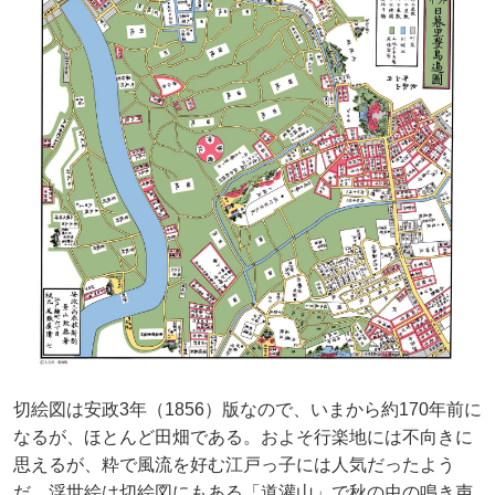
切絵図は安政3年（1856）版なので、いまから約170年前に
なるが、ほとんど田畑である。およそ行楽地には不向きに
思えるが、粋で風流を好む江戸っ子には人気だったよう
だ。浮世絵は切絵図にもある「道灌山」で秋の虫の鳴き声