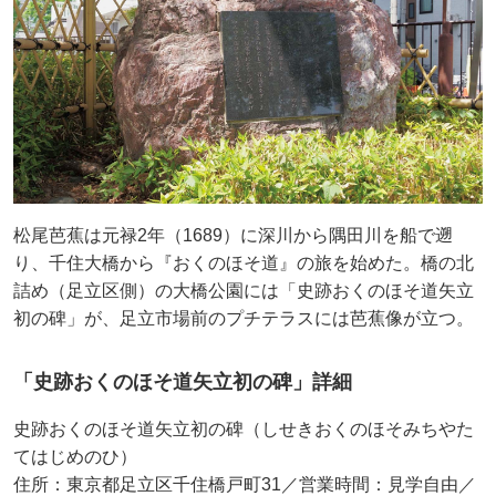
松尾芭蕉は元禄2年（1689）に深川から隅田川を船で遡
り、千住大橋から『おくのほそ道』の旅を始めた。橋の北
詰め（足立区側）の大橋公園には「史跡おくのほそ道矢立
初の碑」が、足立市場前のプチテラスには芭蕉像が立つ。
「史跡おくのほそ道矢立初の碑」詳細
史跡おくのほそ道矢立初の碑（しせきおくのほそみちやた
てはじめのひ）
住所：東京都足立区千住橋戸町31／営業時間：見学自由／