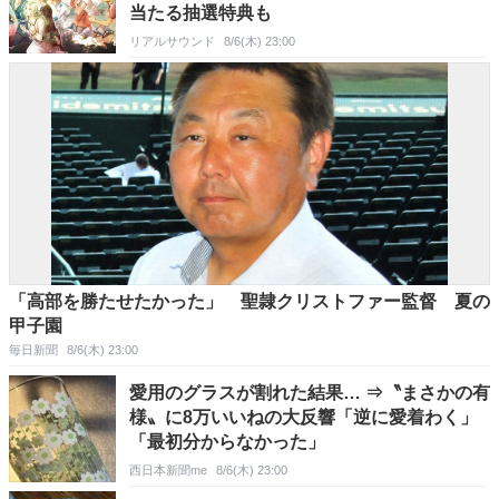
当たる抽選特典も
リアルサウンド
8/6(木) 23:00
「高部を勝たせたかった」 聖隷クリストファー監督 夏の
甲子園
毎日新聞
8/6(木) 23:00
愛用のグラスが割れた結果… ⇒〝まさかの有
様〟に8万いいねの大反響「逆に愛着わく」
「最初分からなかった」
西日本新聞me
8/6(木) 23:00