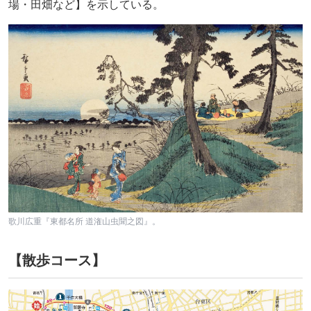
場・田畑など】を示している。
歌川広重『東都名所 道潅山虫聞之図』。
【散歩コース】