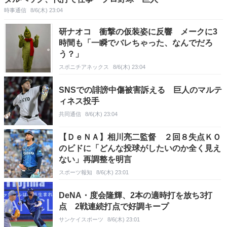
時事通信
8/6(木) 23:04
研ナオコ 衝撃の仮装姿に反響 メークに3
時間も「一瞬でバレちゃった、なんでだろ
う？」
スポニチアネックス
8/6(木) 23:04
SNSでの誹謗中傷被害訴える 巨人のマルテ
ィネス投手
共同通信
8/6(木) 23:04
【ＤｅＮＡ】相川亮二監督 ２回８失点ＫＯ
のビドに「どんな投球がしたいのか全く見え
ない」再調整を明言
スポーツ報知
8/6(木) 23:01
DeNA・度会隆輝、2本の適時打を放ち3打
点 2戦連続打点で好調キープ
サンケイスポーツ
8/6(木) 23:01