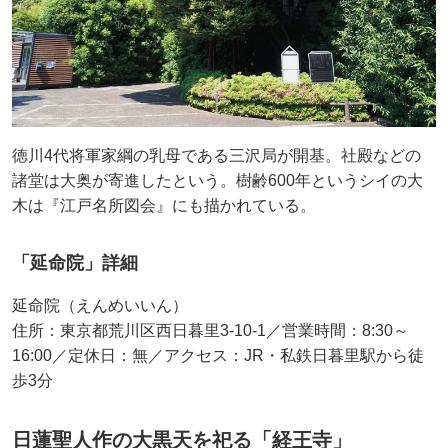
徳川4代将軍家綱の乳母である三沢局が開基。社殿などの
諸堂は大奥が寄進したという。樹齢600年というシイの大
木は『江戸名所図会』にも描かれている。
「延命院」詳細
延命院（えんめいいん）
住所：東京都荒川区西日暮里3-10-1／営業時間：8:30～
16:00／定休日：無／アクセス：JR・私鉄日暮里駅から徒
歩3分
日蓮聖人作の大黒天を祀る「経王寺」