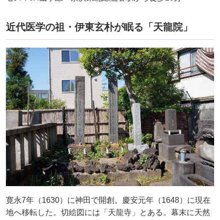
近代医学の祖・伊東玄朴が眠る「天龍院」
寛永7年（1630）に神田で開創。慶安元年（1648）に現在
地へ移転した。切絵図には「天龍寺」とある。幕末に天然