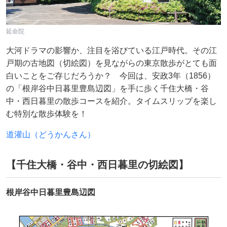
延命院
大河ドラマの影響か、注目を浴びている江戸時代。その江
戸期の古地図（切絵図）を見ながらの東京散歩がとても面
白いことをご存じだろうか？ 今回は、安政3年（1856）
の「根岸谷中日暮里豊島辺図」を手に歩く千住大橋・谷
中・西日暮里の散歩コースを紹介。タイムスリップを楽し
む特別な散歩体験を！
道灌山（どうかんさん）
【千住大橋・谷中・西日暮里の切絵図】
根岸谷中日暮里豊島辺図