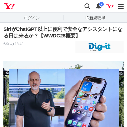
Yahoo! JAPAN
検索
通知
i
ログイン
ID新規取得
SiriがChatGPT以上に便利で安全なアシスタントにな
る日は来るか？【WWDC26概要】
6/9(火) 18:48