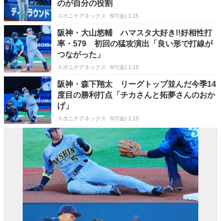
のが自分の役割
スポニチアネックス
8/7(金) 1:15
阪神・大山悠輔 ハマスタ大好き!!好相性打
率・579 初回の猛攻演出「良い形で打線が
つながった」
スポニチアネックス
8/7(金) 1:15
阪神・森下翔太 リーグトップ並んだ今季14
度目の勝利打点「チカさんと拓夢さんのおか
げ」
スポニチアネックス
8/7(金) 1:15