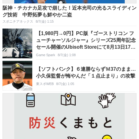
阪神・チカナカ足攻で崩した！近本光司の光るスライディン
グ技術 中野拓夢も鮮やか二盗
スポニチアネックス
8/7(金) 1:15
【1,980円→0円】PC版『ゴーストリコン フ
ューチャーソルジャー』シリーズ25周年記念
セール開催のUbisoft Storeにて8月13日17時
まで無料配布
Game Spark
8/7(金) 1:08
【ソフトバンク】６連勝ならずＭ37のまま…
小久保監督が悔やんだ「１点止まり」の攻撃
東スポWEB
8/7(金) 1:05