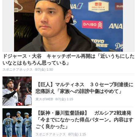
ドジャース・大谷 キャッチボール再開は「近いうちにした
いなとはもちろん思っている」
スポニチアネックス
8/7(金) 1:30
【巨人】マルティネス ３０セーブ到達後に
悲痛訴え「家族への誹謗中傷はやめて」
東スポWEB
8/7(金) 1:15
【阪神・藤川監督語録】 ガルシア2戦連発
「今までになかった得点パターン。内容はす
ごく良かった」
スポニチアネックス
8/7(金) 1:15