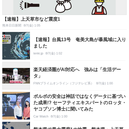
【速報】上天草市など震度1
熊本日日新聞
8/7(金) 1:05
【速報】台風13号 奄美大島が暴風域に入り
ました
tenki.jp
8/7(金) 1:02
楽天経済圏がAI対応へ 強みは「生活デー
タ」
FNNプライムオンライン（フジテレビ系）
8/7(金) 1:00
ボルボの安全は神話ではなくデータに基づい
た成果!? セーフティエキスパートのロッタ・
ヤコブソン博士に聞いてみた
Car Watch
8/7(金) 1:00