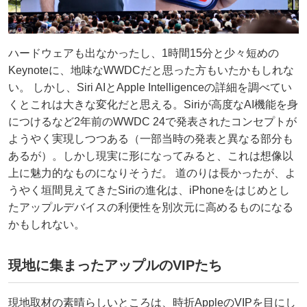
ハードウェアも出なかったし、1時間15分と少々短めの
Keynoteに、地味なWWDCだと思った方もいたかもしれな
い。 しかし、Siri AIとApple Intelligenceの詳細を調べてい
くとこれは大きな変化だと思える。Siriが高度なAI機能を身
につけるなど2年前のWWDC 24で発表されたコンセプトが
ようやく実現しつつある（一部当時の発表と異なる部分も
あるが）。しかし現実に形になってみると、これは想像以
上に魅力的なものになりそうだ。 道のりは長かったが、よ
うやく垣間見えてきたSiriの進化は、iPhoneをはじめとし
たアップルデバイスの利便性を別次元に高めるものになる
かもしれない。
現地に集まったアップルのVIPたち
現地取材の素晴らしいところは、時折AppleのVIPを目にし