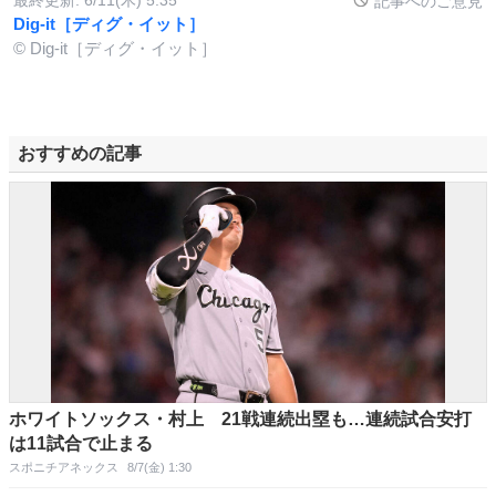
記事へのご意見
Dig-it［ディグ・イット］
© Dig-it［ディグ・イット］
おすすめの記事
ホワイトソックス・村上 21戦連続出塁も…連続試合安打
は11試合で止まる
スポニチアネックス
8/7(金) 1:30