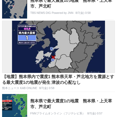
熊本県で最大震度1の地震 熊本県・上天草
市、芦北町
TBS NEWS DIG Powered by JNN
8/7(金) 0:58
【地震】熊本県内で震度1 熊本県天草・芦北地方を震源とす
る最大震度1の地震が発生 津波の心配なし
熊本ニュース KAB ONLINE
8/7(金) 0:58
熊本県で最大震度1の地震 熊本県・上天草
市、芦北町
FNNプライムオンライン（フジテレビ系）
8/7(金) 0:57