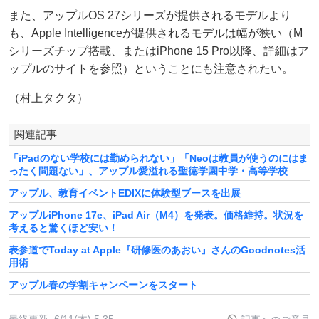
また、アップルOS 27シリーズが提供されるモデルより
も、Apple Intelligenceが提供されるモデルは幅が狭い（M
シリーズチップ搭載、またはiPhone 15 Pro以降、詳細はア
ップルのサイトを参照）ということにも注意されたい。
（村上タクタ）
関連記事
「iPadのない学校には勤められない」「Neoは教員が使うのにはま
ったく問題ない」、アップル愛溢れる聖徳学園中学・高等学校
アップル、教育イベントEDIXに体験型ブースを出展
アップルiPhone 17e、iPad Air（M4）を発表。価格維持。状況を
考えると驚くほど安い！
表参道でToday at Apple『研修医のあおい』さんのGoodnotes活
用術
アップル春の学割キャンペーンをスタート
最終更新:
6/11(木) 5:35