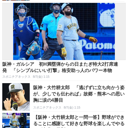
阪神・ガルシア 初H満塁弾からの日またぎ特大2打席連
発 「シンプルにいい打撃」格安助っ人のパワー本物
スポニチアネックス
8/7(金) 1:15
阪神・大竹耕太郎 「逃げずに立ち向かう姿
が、少しでも伝われば」故郷・熊本への思い
胸に涙の4勝目
スポニチアネックス
8/7(金) 1:15
【阪神・大竹耕太郎と一問一答】野球ができ
ることに感謝して好きな野球を楽しんでやる