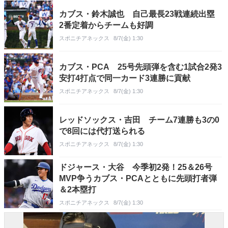
カブス・鈴木誠也 自己最長23戦連続出塁
2番定着からチームも好調
スポニチアネックス
8/7(金) 1:30
カブス・PCA 25号先頭弾を含む1試合2発3
安打4打点で同一カード3連勝に貢献
スポニチアネックス
8/7(金) 1:30
レッドソックス・吉田 チーム7連勝も3の0
で8回には代打送られる
スポニチアネックス
8/7(金) 1:30
ドジャース・大谷 今季初2発！25＆26号
MVP争うカブス・PCAとともに先頭打者弾
＆2本塁打
スポニチアネックス
8/7(金) 1:30