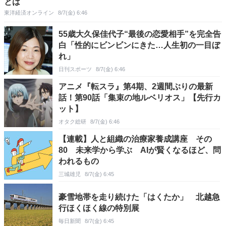
とは
東洋経済オンライン
8/7(金) 6:46
55歳大久保佳代子“最後の恋愛相手”を完全告
白「性的にビンビンにきた…人生初の一目ぼ
れ」
日刊スポーツ
8/7(金) 6:46
アニメ『転スラ』第4期、2週間ぶりの最新
話！第90話「集束の地ルベリオス」【先行カ
ット】
オタク総研
8/7(金) 6:46
【連載】人と組織の治療家養成講座 その
80 未来学から学ぶ AIが賢くなるほど、問
われるもの
三城雄児
8/7(金) 6:45
豪雪地帯を走り続けた「はくたか」 北越急
行ほくほく線の特別展
毎日新聞
8/7(金) 6:45