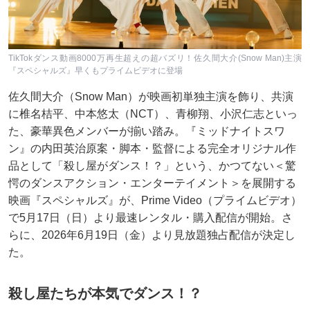
TikTokダンス動画8000万再生超えの超バズリ！佐久間大介(Snow Man)主演
『スペシャルズ』早くもプライムビデオに登場
佐久間大介（Snow Man）が映画初単独主演を飾り、共演
に椎名桔平、中本悠太（NCT）、青柳翔、小沢仁志といっ
た、豪華異色メンバーが揃い踏み。『ミッドナイトスワ
ン』の内田英治原案・脚本・監督による完全オリジナル作
品として「殺し屋がダンス！？」という、かつてない＜驚
愕のダンスアクション・エンターテイメント＞を展開する
映画『スペシャルズ』が、Prime Video（プライムビデオ）
で5月17日（日）より最速レンタル・購入配信が開始。さ
らに、2026年6月19日（金）より見放題独占配信が決定し
た。
殺し屋たちが本気でダンス！？