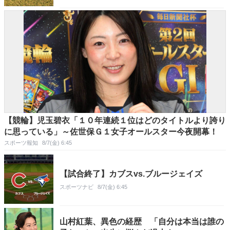
【競輪】児玉碧衣「１０年連続１位はどのタイトルより誇り
に思っている」～佐世保Ｇ１女子オールスター今夜開幕！
スポーツ報知
8/7(金) 6:45
【試合終了】カブスvs.ブルージェイズ
スポーツナビ
8/7(金) 6:45
山村紅葉、異色の経歴 「自分は本当は誰の