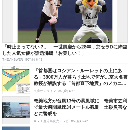
「時止まってない？」 一世風靡から28年…京セラDに降臨
した人気女優が話題沸騰「お美しい！」
THE ANSWER
8/7(金) 6:43
「首都圏はロシアン・ルーレットの上にあ
る」3800万人が暮らす土地で何が…京大名誉
教授が解説する「首都直下地震」のメカニズ
ム
文春オンライン
8/7(金) 6:42
奄美地方が台風13号の暴風域に 奄美市笠利
で最大瞬間風速34メートル観測 土砂災害な
どに警戒を
ＫＹＴ鹿児島読売テレビ
8/7(金) 6:42