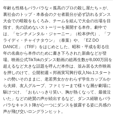
年齢も性格もバラバラな＜孤高のプロの殺し屋たち＞が、
裏社会のトップ・本条会のクセ者親分が必ず訪れるダンス
大会での暗殺をもくろみ、チームを組んで大会の出場を目
指す、先の読めないストーリーを展開する本作。劇中で
は、「センチメンタル・ジャーニー」（松本伊代）、「フ
ライディ・チャイナタウン」（泰葉）や、「EZ DO
DANCE」（TRF）をはじめとした、昭和・平成を彩る往
年の名曲から本作のために書き下ろされた新曲などが登
場。映画公式TikTokのダンス動画の総再生数が8,000万回を
超えるなど大きな話題を呼んだ本作は、並み居る大作映画
を押しのけて、公開初週＜邦画実写興行収入No.1スタート
＞の勢いそのままに、老若男女かかわらず学生カップルか
ら夫婦、友人グループ、ファミリーまで様々な層が劇場に
駆けつけ、「おもいっきり笑い、胸が熱くなって、最後泣
いた」などの絶賛の声が続出するなど、ダンス経験もバラ
バラなキャスト陣が心一つにダンスを披露する姿に共感の
声が飛び交いロングランヒット。