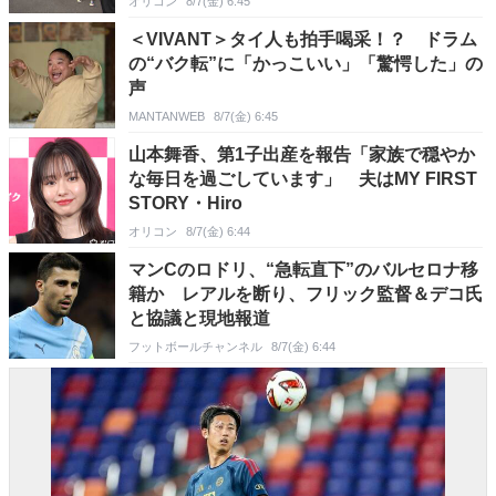
オリコン
8/7(金) 6:45
＜VIVANT＞タイ人も拍手喝采！？ ドラム
の“バク転”に「かっこいい」「驚愕した」の
声
MANTANWEB
8/7(金) 6:45
山本舞香、第1子出産を報告「家族で穏やか
な毎日を過ごしています」 夫はMY FIRST
STORY・Hiro
オリコン
8/7(金) 6:44
マンCのロドリ、“急転直下”のバルセロナ移
籍か レアルを断り、フリック監督＆デコ氏
と協議と現地報道
フットボールチャンネル
8/7(金) 6:44