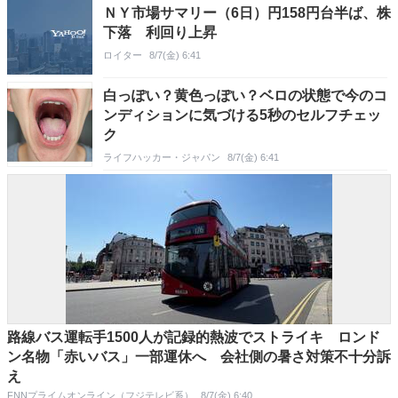
ＮＹ市場サマリー（6日）円158円台半ば、株
下落 利回り上昇
ロイター
8/7(金) 6:41
白っぽい？黄色っぽい？ベロの状態で今のコ
ンディションに気づける5秒のセルフチェッ
ク
ライフハッカー・ジャパン
8/7(金) 6:41
路線バス運転手1500人が記録的熱波でストライキ ロンド
ン名物「赤いバス」一部運休へ 会社側の暑さ対策不十分訴
え
FNNプライムオンライン（フジテレビ系）
8/7(金) 6:40