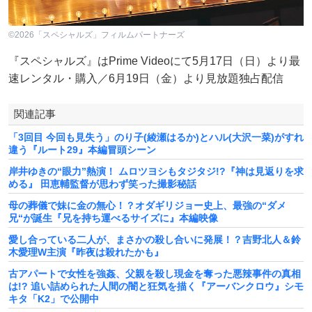
©2026「スペシャルズ」フィルムパートナーズ
『スペシャルズ』はPrime Videoにて5月17日（日）より最
速レンタル・購入／6月19日（金）より見放題独占配信
関連記事
「3回目 今回も見失う」のり子(綾瀬はるか)とハル(大沢一菜)がすれ
違う『ルート29』本編冒頭シーン
岸井ゆきの“眼力”熱演！ ムロツヨシもタジタジ!?『神は見返りを求
める』 田恵輔監督が思わず笑った撮影秘話
母の葬儀で妹に金の無心！？オダギリジョー史上、最強の“ダメ
兄“が誕生『兄を持ち運べるサイズに』本編映像
愛し合っている二人が、まさかの殺し合いに発展！？吉野北人＆鈴
木愛理W主演『昨夜は殺れたかも』
古アパートで女性を強姦、父親を殺し現金を奪った悪辣事件の真相
は!? 追い詰められた人間の闇と狂気を描く『アーバンクロウ』シモ
キタ「K2」で公開中