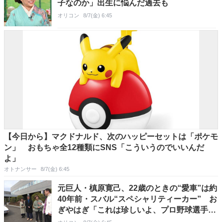
子なのか」出生に悩んだ過去も
オリコン
8/7(金) 6:45
【今日から】マクドナルド、次のハッピーセットは「ポケモ
ン」 おもちゃ全12種類にSNS「こういうのでいいんだ
よ」
オトナンサー
8/7(金) 6:45
元巨人・槙原寛己、22歳のときの“愛車”は約
40年前・スバル“スペシャリティーカー” お
ぎやはぎ「これは珍しいよ、プロ野球選手
で」