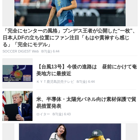
「完全にセンターの風格」ブンデス王者が公開した“一枚”、
日本人DFの立ち位置にファン注目「もはや貫禄すら感じ
る」「完全にモデル」
SOCCER DIGEST Web
8/7(金) 6:44
【台風13号】今後の進路は 昼前にかけて奄
美地方に最接近
ＫＹＴ鹿児島読売テレビ
8/7(金) 6:44
米、半導体・太陽光パネル向け素材保護で貿
易措置発表
ロイター
8/7(金) 6:43