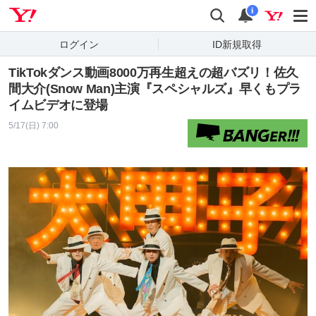
Yahoo! JAPAN
検索
通知
i
ログイン
ID新規取得
TikTokダンス動画8000万再生超えの超バズリ！佐久
間大介(Snow Man)主演『スペシャルズ』早くもプラ
イムビデオに登場
5/17(日) 7:00