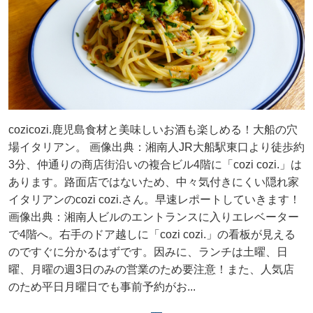
cozicozi.鹿児島食材と美味しいお酒も楽しめる！大船の穴
場イタリアン。 画像出典：湘南人JR大船駅東口より徒歩約
3分、仲通りの商店街沿いの複合ビル4階に「cozi cozi.」は
あります。路面店ではないため、中々気付きにくい隠れ家
イタリアンのcozi cozi.さん。早速レポートしていきます！
画像出典：湘南人ビルのエントランスに入りエレベーター
で4階へ。右手のドア越しに「cozi cozi.」の看板が見える
のですぐに分かるはずです。因みに、ランチは土曜、日
曜、月曜の週3日のみの営業のため要注意！また、人気店
のため平日月曜日でも事前予約がお...