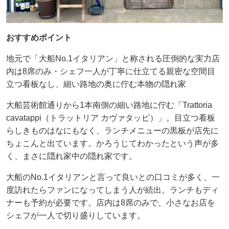
おすすめポイント
地元で「大船No.1イタリアン」と称される圧倒的な実力店
内は8席のみ・シェフ一人が丁寧に仕立てる親密な空間目
立つ看板なし、細い路地の奥に佇む本物の隠れ家
大船芸術館通りから1本南側の細い路地に佇む「Trattoria
cavatappi（トラットリア カヴァタッピ）」。目立つ看板
らしきものはなにもなく、ランチメニューの黒板が店先に
ちょこんと出ています。かろうじてわかったという声が多
く、まさに隠れ家中の隠れ家です。
大船のNo.1イタリアンと言って良いとの口コミが多く、一
度訪れたらファンになってしまう人が続出。ランチもディ
ナーも予約が必要です。店内は8席のみで、小さなお店を
シェフが一人で切り盛りしています。