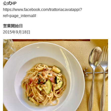
公式HP
https://www.facebook.com/trattoriacavatappi?
ref=page_internal#
営業開始日
2015年9月18日