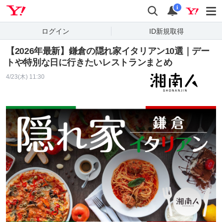
Yahoo! JAPAN
検索
通知
i
ログイン
ID新規取得
【2026年最新】鎌倉の隠れ家イタリアン10選｜デー
トや特別な日に行きたいレストランまとめ
4/23(木) 11:30