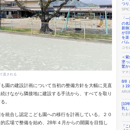
つり
SPIC
「一
の名
新御
が日
を楽
バム
コモ
＜紫
塗っ
驚か
ママ
て直される
8/
も園の建設計画について当初の整備方針を大幅に見直
ト1
AR
を続けながら隣接地に建設する手法から、すべてを取り
する。
[1
乳し
たまひ
を統合し認定こども園への移行を計画している。２０
的広場で整備を始め、28年４月からの開園を目指し
「こ