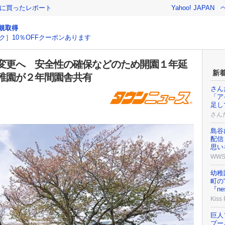
際に買ったレポート
Yahoo! JAPAN
規取得
ク］10％OFFクーポンあります
変更へ 安全性の確保などのため開園１年延
新
稚園が２年間園舎共有
さん
「ア
足し
さん
島谷
配信
思い
WW
幼稚
町の
『ne
Kiss
巨人
プー