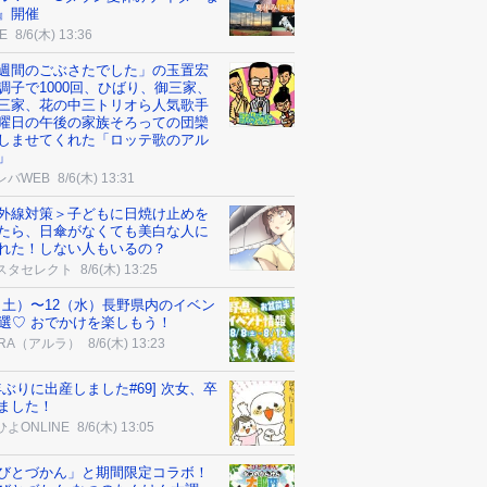
』開催
E
8/6(木) 13:36
週間のごぶさたでした」の玉置宏
調子で1000回、ひばり、御三家、
三家、花の中三トリオら人気歌手
曜日の午後の家族そろっての団欒
しませてくれた「ロッテ歌のアル
」
レバWEB
8/6(木) 13:31
外線対策＞子どもに日焼け止めを
たら、日傘がなくても美白な人に
れた！しない人もいるの？
スタセレクト
8/6(木) 13:25
8（土）〜12（水）長野県内のイベン
9選♡ おでかけを楽しもう！
URA（アルラ）
8/6(木) 13:23
0年ぶりに出産しました#69] 次女、卒
ました！
よONLINE
8/6(木) 13:05
びとづかん」と期間限定コラボ！