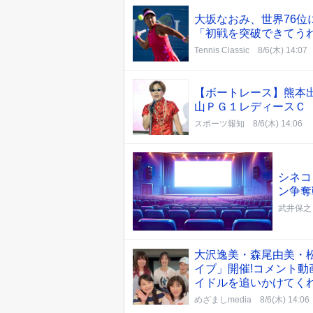
大坂なおみ、世界76位
「初戦を突破できてうれ
Tennis Classic
8/6(木) 14:07
【ボートレース】熊本
山ＰＧ１レディースＣ
スポーツ報知
8/6(木) 14:06
シネコ
ン争奪
武井保之
大沢逸美・森尾由美・松本
イブ」開催!コメント
イドルを追いかけてく
めざましmedia
8/6(木) 14:06