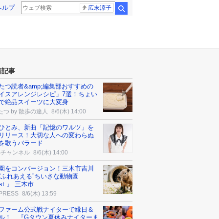
ヘルプ
広末涼子
検索
着記事
たつ読者&amp;編集部おすすめの
イスアレンジレシピ」7選！ちょい
で絶品スイーツに大変身
たつ by 散歩の達人
8/6(木) 14:00
ひとみ、新曲「記憶のワルツ」を
リリース！大切な人への変わらぬ
を歌うバラード
Sチャンネル
8/6(木) 14:00
園をコンバージョン！三木市吉川
“ふれあえる”ちいさな動物園
st.』 三木市
 PRESS
8/6(木) 13:59
ファーム公式戦ナイターで縁日＆
ル！ 『Gタウン夏休みナイターま