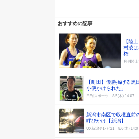
おすすめの記事
【陸上
村凌は
権
月刊陸上
【町田】優勝掲げる黒
小便かけられた」
日刊スポーツ
8/6(木) 14:07
新潟市南区で収穫直前の
呼びかけ【新潟】
UX新潟テレビ21
8/6(木) 14:0