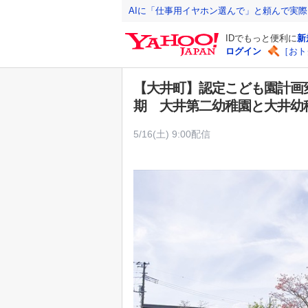
Y
AIに「仕事用イヤホン選んで」と頼んで実
a
IDでもっと便利に
新
h
ログイン
［おト
o
o
【大井町】認定こども園計画
!
期 大井第二幼稚園と大井幼
J
A
5/16(土) 9:00配信
P
A
N