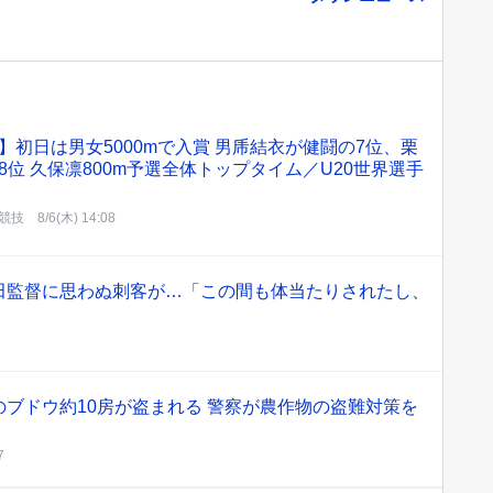
】初日は男女5000mで入賞 男乕結衣が健闘の7位、栗
8位 久保凛800m予選全体トップタイム／U20世界選手
競技
8/6(木) 14:08
田監督に思わぬ刺客が…「この間も体当たりされたし、
ブドウ約10房が盗まれる 警察が農作物の盗難対策を
7