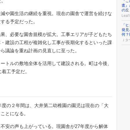
た。
『こ
査』
の丘
減や園生活の継続を重視。現在の園舎で運営を続けな
Leaf
設する予定だった。
「ヒ
発見
果、必要な園舎規模が拡大。工事エリアが子どもたち
何？
Ｊタ
体・建設の工程が複雑化し工事が長期化するといった課
から議論を重ね計画の見直しに至った。
ートルの敷地全体を活用して建設される。町は今後、
に着工予定だ。
年度の２年間は、大井第二幼稚園の園児は現在の「大
ることになる。
不安の声も上がっている。現園舎が27年度から解体