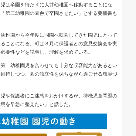
園児は卒園を待たずに大井幼稚園へ移動することにな
、「第二幼稚園の園舎で卒園させたい」とする要望書も
幼稚園から今年度に同園へ転園してきた園児にとって
わることになる。町は３月に保護者との意見交換会を実
の必要性などを説明し、理解を求めている。
第二幼稚園児を合わせても十分な収容能力があるとい
を維持しつつ、園の独立性を保ちながら過ごせる環境づ
児や保護者にご迷惑をおかけするが、待機児童問題の
環境を早急に整えたい」と話した。