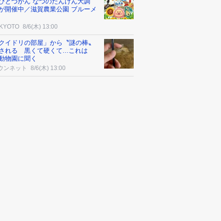
びとづかん なつのたんけん大調
が開催中／滋賀農業公園 ブルーメ
 KYOTO
8/6(木) 13:00
クイドリの部屋」から〝謎の棒〟
される 黒くて硬くて...これは
動物園に聞く
ウンネット
8/6(木) 13:00