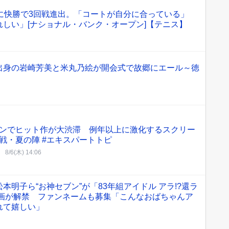
に快勝で3回戦進出。「コートが自分に合っている」
しい」[ナショナル・バンク・オープン]【テニス】
出身の岩崎芳美と米丸乃絵が開会式で故郷にエール～徳
ンでヒット作が大渋滞 例年以上に激化するスクリー
戦・夏の陣 #エキスパートトピ
8/6(木) 14:06
明子ら“お神セブン”が「83年組アイドル アラ!?︎還ラ
動画が解禁 ファンネームも募集「こんなおばちゃんア
れて嬉しい」