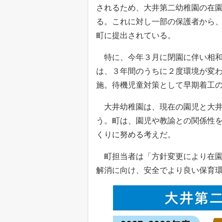
されるため、大井第二幼稚園の在
る。これに対し一部の保護者から
町に提出されている。
特に、今年３月に閉園に伴い相和
は、３年間のうちに２度環境が変
施。待機児童対策として早期着工
大井幼稚園は、現在の園児と大井
う。町は、園児や教諭との関係性
くりに努める考えだ。
町担当者は「方針変更により在園
解消に向け、安全でより良い保育