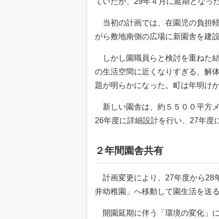
ていたが、29年４月に延期となっ
当初の計画では、在園児の負担軽
がら敷地南側の広場に新園舎を建
しかし園職員らと検討を重ねた結
の生活空間に近くなりすぎる、解
題が明らかになった。町は年明け
新しい園舎は、約５５００平方メ
26年度に詳細設計を行い、27年度
２年間園舎共有
計画変更により、27年度から28
井幼稚園」へ移動して園生活を送
開園延期に伴う「環境の変化」に