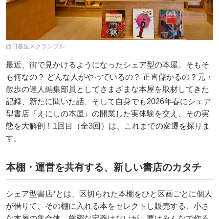
西日暮里スクランブル
最近、街で見かけるようになったシェア型の本屋。そもそ
も何なの？ どんな人がやっているの？ 正直儲かるの？元・
散歩の達人編集部員としてさまざまな本屋を取材してきた
記録、新たに聞いた話、そして自身でも2026年春にシェア
型書店『えにしの本屋』の開業した実体験を交え、その実
態を大解剖！1回目（全3回）は、これまでの変遷を探りま
す。
本棚・運営を共有する、新しい書店のカタチ
シェア型書店*とは、区切られた本棚をひと区画ごとに個人
が借りて、その棚に入れる本をセレクトし販売する、小さ
な本屋の集合体。厳密な定義はないが、要はみんなで作る