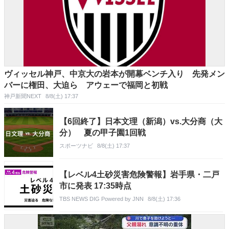
ヴィッセル神戸、中京大の岩本が開幕ベンチ入り 先発メン
バーに権田、大迫ら アウェーで福岡と初戦
神戸新聞NEXT
8/8(土) 17:37
【6回終了】日本文理（新潟）vs.大分商（大
分） 夏の甲子園1回戦
スポーツナビ
8/8(土) 17:37
【レベル4土砂災害危険警報】岩手県・二戸
市に発表 17:35時点
TBS NEWS DIG Powered by JNN
8/8(土) 17:36