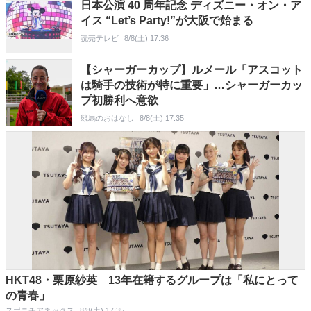
日本公演 40 周年記念 ディズニー・オン・ア
イス “Let’s Party!”が大阪で始まる
読売テレビ
8/8(土) 17:36
【シャーガーカップ】ルメール「アスコット
は騎手の技術が特に重要」…シャーガーカッ
プ初勝利へ意欲
競馬のおはなし
8/8(土) 17:35
HKT48・栗原紗英 13年在籍するグループは「私にとって
の青春」
スポニチアネックス
8/8(土) 17:35