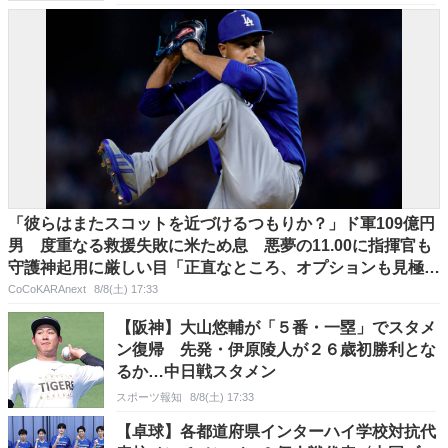
「彼らはまたスコットを近づけるつもりか？」ド軍109億円
男 度重なる救援失敗に米ため息 悪夢の11.00に指揮官も
守護神起用に厳しい目「正直なところ、オプションも見極め
ないといけない」
CoCoKARAnext
8/8(土) 17:33
【阪神】大山悠輔が「５番・一塁」でスタメ
ン復帰 先発・伊原陵人が２６歳初勝利とな
るか…中日戦スタメン
スポーツ報知
8/8(土) 17:33
【卓球】各都道府県インターハイ学校対抗代