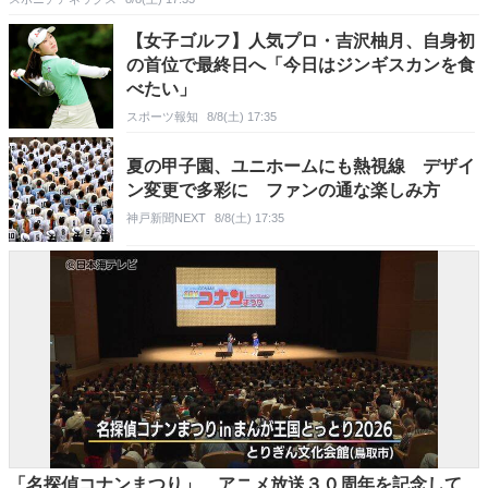
【女子ゴルフ】人気プロ・吉沢柚月、自身初
の首位で最終日へ「今日はジンギスカンを食
べたい」
スポーツ報知
8/8(土) 17:35
夏の甲子園、ユニホームにも熱視線 デザイ
ン変更で多彩に ファンの通な楽しみ方
神戸新聞NEXT
8/8(土) 17:35
「名探偵コナンまつり」 アニメ放送３０周年を記念して