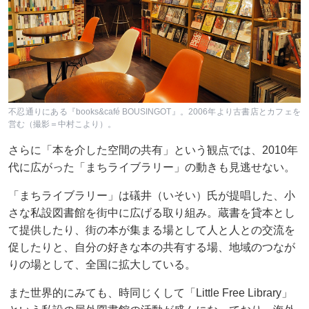
不忍通りにある『books&café BOUSINGOT』。2006年より古書店とカフェを
営む（撮影＝中村こより）。
さらに「本を介した空間の共有」という観点では、2010年
代に広がった「まちライブラリー」の動きも見逃せない。
「まちライブラリー」は礒井（いそい）氏が提唱した、小
さな私設図書館を街中に広げる取り組み。蔵書を貸本とし
て提供したり、街の本が集まる場として人と人との交流を
促したりと、自分の好きな本の共有する場、地域のつなが
りの場として、全国に拡大している。
また世界的にみても、時同じくして「Little Free Library」