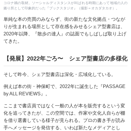
コロナ禍の取材。ソーシャルディスタンスが叫ばれる時期にあって地域の人の
拠り所として印象的だった『ブックスタジオ』（撮影＝オカダタカオ）。
単純な本の売買のみならず、街の新たな文化拠点・つなが
りが生まれる場所として存在感をみせるシェア型書店は、
2020年以降、『散歩の達人』の誌面でもしばしば取り上げ
てきた。
【発展】2022年ごろ〜 シェア型書店の多様化
そして昨今、シェア型書店は深化・広域化している。
例えば本の街・神保町で、2022年に誕生した『PASSAGE
by ALL REVIEWS』。
ここまで書店員ではなく一般の人が本を販売するという変
化を追ってきたが、この空間では、作家や文化人自らが棚
を借り選書している様子が見られる。プロの書き手が読み
手へメッセージを発信する、いわば新たなメディアとし