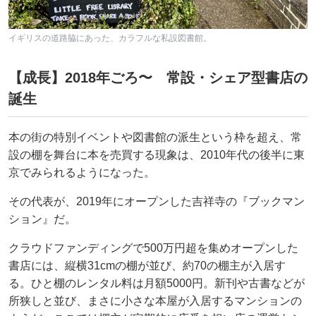
イギリスの道路脇にあった、カラフルな私設図書館。
【成長】2018年ごろ〜 常設・シェア型書店の
誕生
本の街の特別イベントや図書館の派生という枠を超え、常
設の棚を舞台に本を売買する現象は、2010年代の後半に東
京でみられるようになった。
その代表が、2019年にオープンした吉祥寺の『ブックマン
ション』だ。
クラウドファンディングで500万円超を集めオープンした
書店には、縦横31cmの棚が並び、約70の棚主が入居す
る。ひと棚のレンタル料は月額5000円。新刊や古書などが
所狭しと並び、まさに小さな本屋が入居するマンションの