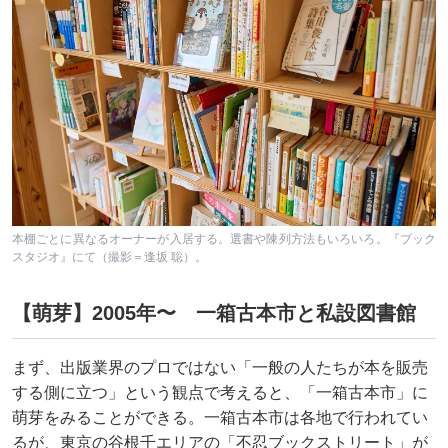
本棚ごとに異なるオーナーが入居する。選書や陳列方法もいろいろ。『ブック
スタジオ』にて（撮影＝逢坂 聡）。
【萌芽】2005年〜 一箱古本市と私設図書館
まず、出版業界のプロではない「一般の人たちが本を販売
する側に立つ」という観点で考えると、「一箱古本市」に
萌芽をみることができる。一箱古本市は各地で行われてい
るが、東京の谷根千エリアの「不忍ブックストリート」が