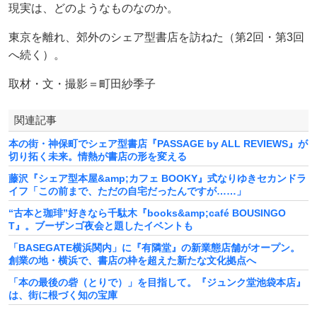
現実は、どのようなものなのか。
東京を離れ、郊外のシェア型書店を訪ねた（第2回・第3回
へ続く）。
取材・文・撮影＝町田紗季子
関連記事
本の街・神保町でシェア型書店『PASSAGE by ALL REVIEWS』が
切り拓く未来。情熱が書店の形を変える
藤沢『シェア型本屋&amp;カフェ BOOKY』式なりゆきセカンドラ
イフ「この前まで、ただの自宅だったんですが……」
“古本と珈琲”好きなら千駄木『books&amp;café BOUSINGO
T』。ブーザンゴ夜会と題したイベントも
「BASEGATE横浜関内」に『有隣堂』の新業態店舗がオープン。
創業の地・横浜で、書店の枠を超えた新たな文化拠点へ
「本の最後の砦（とりで）」を目指して。『ジュンク堂池袋本店』
は、街に根づく知の宝庫