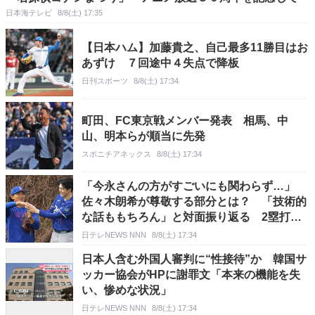
日本海テレビ
8/8(土) 17:35
【日本ハム】加藤貴之、自己最多11勝目はお
あずけ ７回途中４失点で降板
日刊スポーツ
8/8(土) 17:34
町田、FC東京戦メンバー発表 相馬、中
山、明本らが順当に先発
スポニチアネックス
8/8(土) 17:34
「今永さんの方がすごいにも関わらず…」
佐々木朗希が尊敬する部分とは？ 「技術的
な話ももちろん」と対面振り返る 2塁打浴
びたヌートバーには「すごくいいアプローチ
日テレNEWS NNN
8/8(土) 17:34
してきている」失点につながらず安ど
日本人含む外国人審判に“性接待”か 韓国サ
ッカー協会がHPに謝罪文「本来の機能を失
い、惨めな状況」
日テレNEWS NNN
8/8(土) 17:34