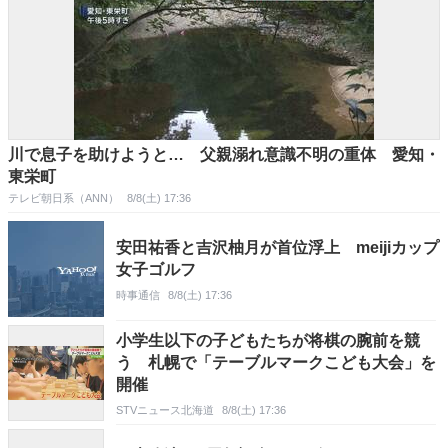
川で息子を助けようと… 父親溺れ意識不明の重体 愛知・
東栄町
テレビ朝日系（ANN）
8/8(土) 17:36
安田祐香と吉沢柚月が首位浮上 meijiカップ
女子ゴルフ
時事通信
8/8(土) 17:36
小学生以下の子どもたちが将棋の腕前を競
う 札幌で「テーブルマークこども大会」を
開催
STVニュース北海道
8/8(土) 17:36