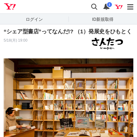
Yahoo! JAPAN
検索
通知
i
ログイン
ID新規取得
“シェア型書店”ってなんだ!? （1）発展史をひもとく
5/18(月) 19:00