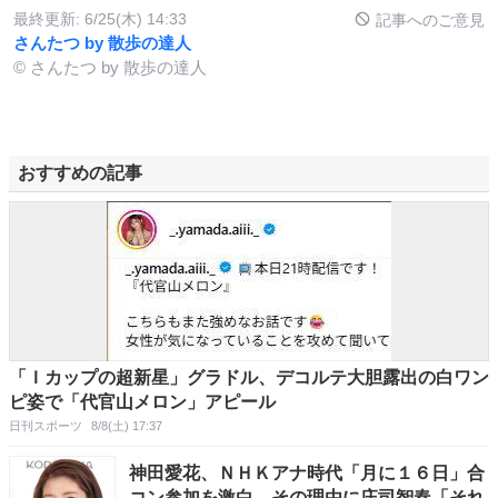
最終更新:
6/25(木) 14:33
記事へのご意見
さんたつ by 散歩の達人
© さんたつ by 散歩の達人
おすすめの記事
「Ｉカップの超新星」グラドル、デコルテ大胆露出の白ワン
ピ姿で「代官山メロン」アピール
日刊スポーツ
8/8(土) 17:37
神田愛花、ＮＨＫアナ時代「月に１６日」合
コン参加を激白 その理由に庄司智春「それ