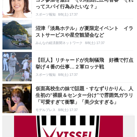
ってスパイ行為みたいな？」
スポーツ報知
8/8(土) 17:37
沼津「淡島ホテル」が夏限定イベント イラ
ストサービスや星空観望会など
みんなの経済新聞ネットワーク
8/8(土) 17:37
【巨人】リチャードが先制犠飛 好機で打点
挙げ４番の仕事…２軍ロッテ戦
スポーツ報知
8/8(土) 17:37
仮面高校生の妹で話題・すなずりかりん、人
生初の“裸眼＆センター分け”で雰囲気ガラリ
「可愛すぎて衝撃」「美少女すぎる」
モデルプレス
8/8(土) 17:37