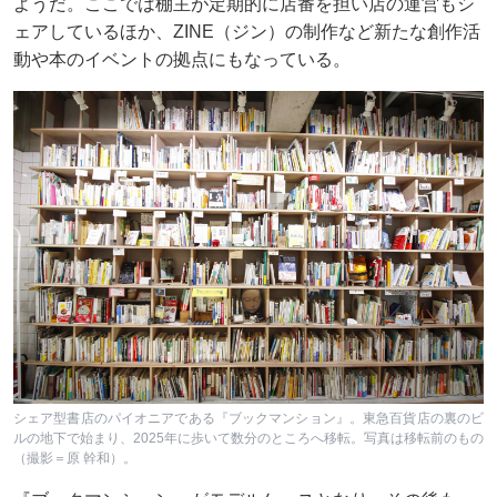
ようだ。ここでは棚主が定期的に店番を担い店の運営もシ
ェアしているほか、ZINE（ジン）の制作など新たな創作活
動や本のイベントの拠点にもなっている。
シェア型書店のパイオニアである『ブックマンション』。東急百貨店の裏のビ
ルの地下で始まり、2025年に歩いて数分のところへ移転。写真は移転前のもの
（撮影＝原 幹和）。