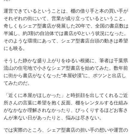
運営できているということは、棚の借り手と本の買い手が
それぞれの街にいて、営業が成り立っているということ。
奇しくもシェア型書店が発展した20年で、全国の書店数は
半減し、約3割の自治体では書店が0という状況になった。
そのような環境にあって、シェア型書店台頭の動きは希望
にも映る。
そうした静かな盛り上がりをゆるい根拠に、筆者は千葉県
流山の住宅地で小さなシェア型書店を始めてみた。数年前
に街から書店がなくなった“本屋砂漠”に、ポツンと出店し
てみたのだ。
「近くに本屋がほしかった」と時折顔を出してくれるご近
所さんの言葉に希望を抱く反面、棚をレンタルする仕組み
がなかなか理解されなかったり、びっくりするほどお客さ
んが来ない日があったりと、悩みは尽きない。
では実際のところ、シェア型書店の担い手の想いや運営の