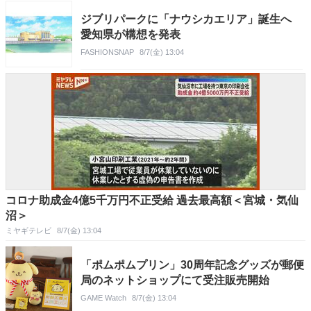
ジブリパークに「ナウシカエリア」誕生へ
愛知県が構想を発表
FASHIONSNAP
8/7(金) 13:04
コロナ助成金4億5千万円不正受給 過去最高額＜宮城・気仙
沼＞
ミヤギテレビ
8/7(金) 13:04
「ポムポムプリン」30周年記念グッズが郵便
局のネットショップにて受注販売開始
GAME Watch
8/7(金) 13:04