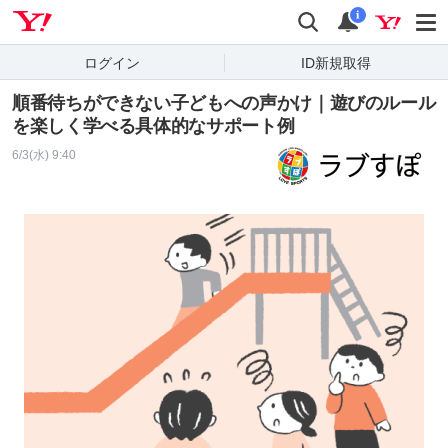
Yahoo! JAPAN
検索
通知
i
ログイン
ID新規取得
順番待ちができない子どもへの声かけ｜遊びのルール
を楽しく学べる具体的なサポート例
6/3(水) 9:40