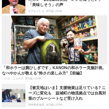
「美味しそう」の声
モデルプレス
8/7(金) 13:04
「和ホラーは腕ひしぎです」KANONの和ホラー克服計画。
なべやかんが教える"怖さの楽しみ方"【前編】
バトル・ニュース
8/7(金) 13:04
【被災地はいま】支援物資は足りている? ニ
ーズに変化も 益城町の物流拠点では台風対
策のブルーシートなど受け入れ
RKK熊本放送
8/7(金) 13:04