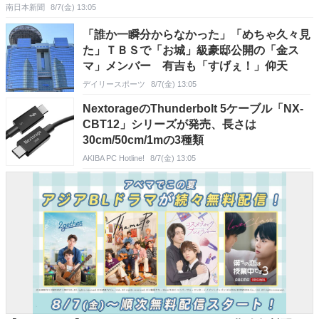
南日本新聞
8/7(金) 13:05
「誰か一瞬分からなかった」「めちゃ久々見
た」ＴＢＳで「お城」級豪邸公開の「金ス
マ」メンバー 有吉も「すげぇ！」仰天
デイリースポーツ
8/7(金) 13:05
NextorageのThunderbolt 5ケーブル「NX-
CBT12」シリーズが発売、長さは
30cm/50cm/1mの3種類
AKIBA PC Hotline!
8/7(金) 13:05