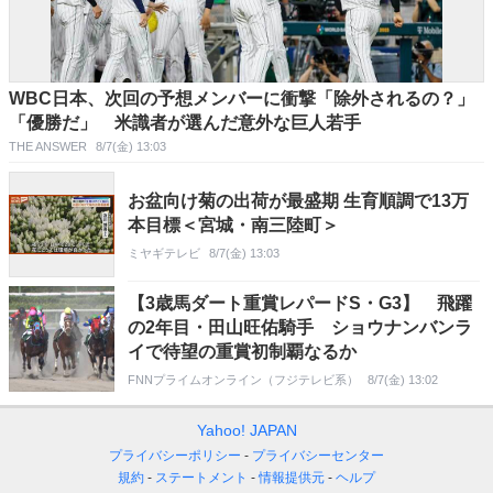
WBC日本、次回の予想メンバーに衝撃「除外されるの？」
「優勝だ」 米識者が選んだ意外な巨人若手
THE ANSWER
8/7(金) 13:03
お盆向け菊の出荷が最盛期 生育順調で13万
本目標＜宮城・南三陸町＞
ミヤギテレビ
8/7(金) 13:03
【3歳馬ダート重賞レパードS・G3】 飛躍
の2年目・田山旺佑騎手 ショウナンバンラ
イで待望の重賞初制覇なるか
FNNプライムオンライン（フジテレビ系）
8/7(金) 13:02
Yahoo! JAPAN
プライバシーポリシー
プライバシーセンター
規約
ステートメント
情報提供元
ヘルプ