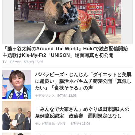
『藤ヶ谷太輔のAround The World』Huluで独占配信開始
主題歌はKis-My-Ft2「UNISON」場面写真も初公開
TV LIFE web
8/7(金) 13:06
パパラピーズ・じんじん「ダイエットと美肌
に超良い」腸活ネバキムチ蕎麦公開「真似し
たい」「食欲そそる」の声
モデルプレス
8/7(金) 13:06
「みんなで大家さん」めぐり成田市議2人の
条例違反認定 政倫審 罰則規定はなし
テレビ朝日系（ANN）
8/7(金) 13:06