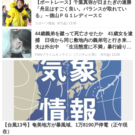
【ボートレース】千葉真弥が日またぎの連勝
「舟足はすごく良い。バランスが取れてい
る」～徳山ＰＧ１レディースＣ
スポーツ報知
8/7(金) 13:05
44歳義弟を蹴って死亡させたか 41歳女を逮
捕 日頃から同じ敷地内の義弟宅と行き来…
夫は外出中 「生活態度に不満」暴行繰り返
したか
FNNプライムオンライン（フジテレビ系）
8/7(金) 13:05
【台風13号】奄美地方が暴風域、1万8190戸停電（正午現
在）