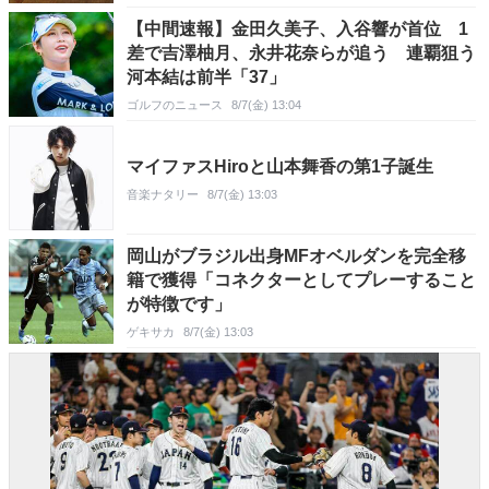
【中間速報】金田久美子、入谷響が首位 1
差で吉澤柚月、永井花奈らが追う 連覇狙う
河本結は前半「37」
ゴルフのニュース
8/7(金) 13:04
マイファスHiroと山本舞香の第1子誕生
音楽ナタリー
8/7(金) 13:03
岡山がブラジル出身MFオベルダンを完全移
籍で獲得「コネクターとしてプレーすること
が特徴です」
ゲキサカ
8/7(金) 13:03