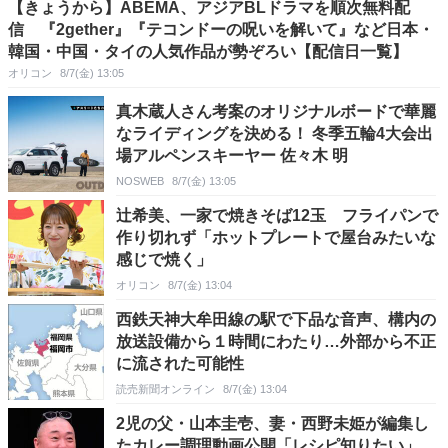
【きょうから】ABEMA、アジアBLドラマを順次無料配
信 『2gether』『テコンドーの呪いを解いて』など日本・
韓国・中国・タイの人気作品が勢ぞろい【配信日一覧】
オリコン
8/7(金) 13:05
真木蔵人さん考案のオリジナルボードで華麗
なライディングを決める！ 冬季五輪4大会出
場アルペンスキーヤー 佐々木 明
NOSWEB
8/7(金) 13:05
辻希美、一家で焼きそば12玉 フライパンで
作り切れず「ホットプレートで屋台みたいな
感じで焼く」
オリコン
8/7(金) 13:04
西鉄天神大牟田線の駅で下品な音声、構内の
放送設備から１時間にわたり…外部から不正
に流された可能性
読売新聞オンライン
8/7(金) 13:04
2児の父・山本圭壱、妻・西野未姫が編集し
たカレー調理動画公開「レシピ知りたい」