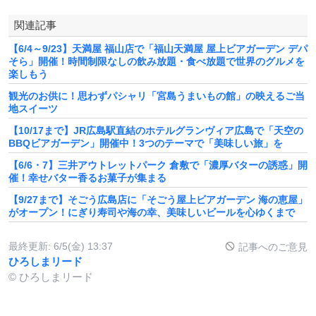
関連記事
【6/4～9/23】天満屋 福山店で「福山天満屋 屋上ビアガーデン デパ
そら」開催！時間制限なしの飲み放題・食べ放題で世界のグルメを
楽しもう
観光のお供に！思わずパシャリ「宮島うまいもの館」の映えるご当
地スイーツ
【10/17まで】JR広島駅直結のホテルグランヴィア広島で「天空の
BBQビアガーデン」開催中！3つのテーマで「美味しい旅」を
【6/6・7】三井アウトレットパーク 倉敷で「濃厚バターの誘惑」開
催！幸せバター香るお菓子が集まる
【9/27まで】そごう広島店に「そごう屋上ビアガーデン 海の恵屋」
がオープン！にぎり寿司や海の幸、美味しいビールを心ゆくまで
最終更新:
6/5(金) 13:37
記事へのご意見
ひろしまリード
© ひろしまリード