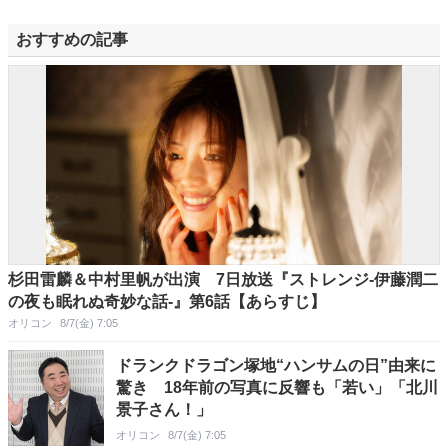
おすすめの記事
杉田雷麟＆中村里帆が出演 7日放送『ストレンジ-伊藤潤二
の夜も眠れぬ奇妙な話-』第6話【あらすじ】
オリコン
8/7(金) 7:05
ドランクドラゴン塚地“ハンサムの日”由来に
驚き 18年前の写真に反響も「若い」「北川
景子さん！」
オリコン
8/7(金) 7:05