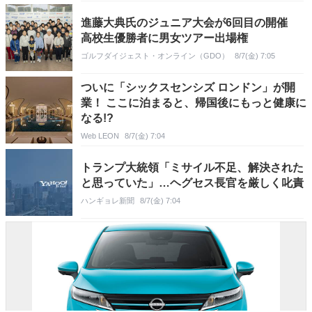
進藤大典氏のジュニア大会が6回目の開催
高校生優勝者に男女ツアー出場権
ゴルフダイジェスト・オンライン（GDO）
8/7(金) 7:05
ついに「シックスセンシズ ロンドン」が開
業！ ここに泊まると、帰国後にもっと健康に
なる!?
Web LEON
8/7(金) 7:04
トランプ大統領「ミサイル不足、解決された
と思っていた」…ヘグセス長官を厳しく叱責
ハンギョレ新聞
8/7(金) 7:04