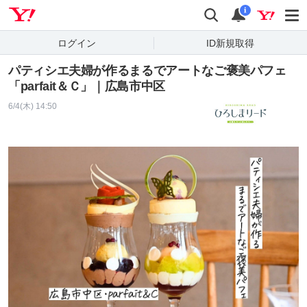
Yahoo! JAPAN
検索
通知
i
ログイン
ID新規取得
パティシエ夫婦が作るまるでアートなご褒美パフェ
「parfait＆Ｃ」｜広島市中区
6/4(木) 14:50