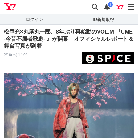
Yahoo! JAPAN
検索
通知
i
ログイン
ID新規取得
松岡充×丸尾丸一郎、8年ぶり再始動のVOL.M 『UME
-今昔不届者歌劇- 』が開幕 オフィシャルレポート＆
舞台写真が到着
2/18(水) 14:08