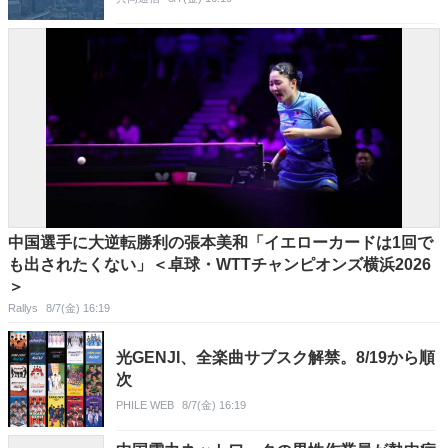
中国選手に大逆転勝利の張本美和「イエローカードは1回で
も出されたくない」＜卓球・WTTチャンピオンズ横浜2026
＞
Rallys
8/7(金) 16:19
光GENJI、全楽曲サブスク解禁。8/19から順
次
PHILE WEB
8/7(金) 16:19