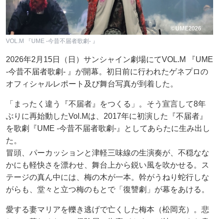
VOL.M 『UME -今昔不届者歌劇- 』
2026年2月15日（日）サンシャイン劇場にてVOL.M 『UME
-今昔不届者歌劇- 』が開幕。初日前に行われたゲネプロの
オフィシャルレポート及び舞台写真が到着した。
「まったく違う『不届者』をつくる」。そう宣言して8年
ぶりに再始動したVol.Mは、2017年に初演した『不届者』
を歌劇『UME -今昔不届者歌劇-』としてあらたに生み出し
た。
冒頭、パーカッションと津軽三味線の生演奏が、不穏なな
かにも軽快さを漂わせ、舞台上から鋭い風を吹かせる。ス
テージの真ん中には、梅の木が一本。幹がうねり蛇行しな
がらも、堂々と立つ梅のもとで「復讐劇」が幕をあける。
愛する妻マリアを轢き逃げで亡くした梅本（松岡充）。悲