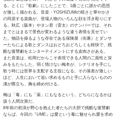
る。とくに『歌劇』にしたことで、1曲ごとに誰かの思惑
が激しく描かれる。音楽・YOSHIZUMIの暗さと華やかさ
の同居する楽曲が、登場人物のいろんな顔を浮き彫りにす
る。秋広（阪本）やタン君（雷太）のナンバーでは、それ
までとはまるで景色が変わるような違う表情を見せてい
た。物語を操るような存在である保険屋（街裏）とダンサ
ーたちによる歌とダンスはおどろおどろしくも軽快で、残
酷な復讐劇をエンターテイメントにする皮肉さがある。
また音楽は、松岡だからこそ表現できる人間の二面性と深
みをもたらした。弱く情けない梅本が、シナリオを手にし
歌う時には世界を支配する主役になる。その落差が激しい
ほど、人生において追い求めるものと手に入らないものの
溝が際立ち、胸を締め付ける。
梅は「毒」にも「薬」にもなるという。どちらになるかは
扱う人間次第だ。
8年前の初演が野心を抱えた者たちの大胆で残酷な復讐劇
ならば、今回の『UME』は愛という毒に魅せられ愛を求め