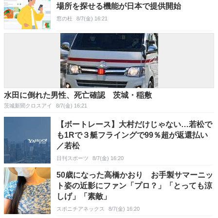
場所を探せる機能が日本で提供開始
窓の杜
8/7(金) 16:21
水田に倒れた男性、死亡確認 茨城・稲敷
茨城新聞クロスアイ
8/7(金) 16:21
【ボートレース】大村だけじゃない…若松で
も1Rで３艇フライングで99％超が返還払い
／若松
日刊スポーツ
8/7(金) 16:20
50歳になった高橋かおり お手製サマーニッ
ト姿の近影にファン「プロ？」「とっても涼
しげ」「素敵」
スポニチアネックス
8/7(金) 16:20