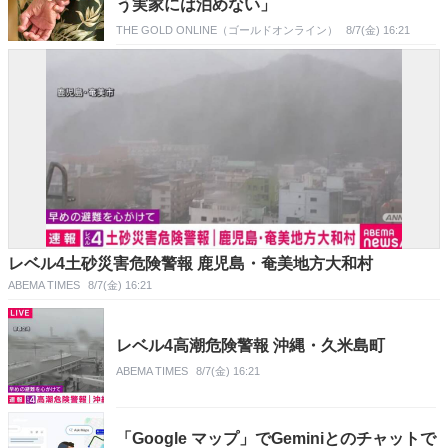
う実家には泊めない」
THE GOLD ONLINE（ゴールドオンライン）
8/7(金) 16:21
レベル4土砂災害危険警報 鹿児島・奄美地方大和村
ABEMA TIMES
8/7(金) 16:21
レベル4高潮危険警報 沖縄・久米島町
ABEMA TIMES
8/7(金) 16:21
「Google マップ」でGeminiとのチャットで