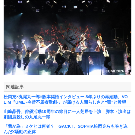
関連記事
松岡充×丸尾丸一郎×阪本奨悟インタビュー 8年ぶりの再始動、VO
L.M『UME -今昔不届者歌劇-』が届ける人間らしさと“毒”と希望
山﨑晶吾、俳優活動10周年の節目に一人芝居を上演 脚本・演出は
劇団鹿殺しの丸尾丸一郎
「我が為」ミケとは何者？ GACKT、SOPHIA松岡充らも巻き込
んだX騒動の正体