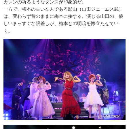
カレンの祈るようなダンスが印象的だ。
一方で、梅本の古い友人である影山（山田ジェームス武）
は、変わらず昔のままに梅本に接する。演じる山田の、優
しいまっすぐな眼差しが、梅本との明暗を際立たせてい
く。