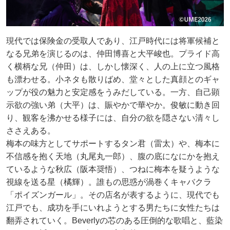
現代では保険金の受取人であり、江戸時代には将軍候補と
なる兄弟を演じるのは、仲田博喜と大平峻也。プライド高
く横柄な兄（仲田）は、しかし懐深く、人の上に立つ風格
も漂わせる。小ネタも散りばめ、堂々とした真顔とのギャ
ップが役の魅力と安定感をうみだしている。一方、自己顕
示欲の強い弟（大平）は、賑やかで華やか。俊敏に動き回
り、観客を沸かせる様子には、自分の欲を隠さない清々し
ささえある。
梅本の味方としてサポートするタン君（雷太）や、梅本に
不信感を抱く天地（丸尾丸一郎）、腹の底になにかを抱え
ているような秋広（阪本奨悟）、つねに梅本を疑うような
視線を送る星（橘輝）。誰もの思惑が渦巻くキャバクラ
「ポイズンガール」。その店名が表するように、現代でも
江戸でも、成功を手にいれようとする男たちに女性たちは
翻弄されていく。Beverlyの芯のある圧倒的な歌唱と、藍染