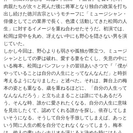
肉親たちが次々と死んだ後に将軍となり独自の政策を打ち
出し続けた徳川吉宗というモチーフに「ミュージシャン・
俳優としてこの業界で長く、色濃く活動してきた松岡の人
生」に対するイメージを重ね合わせたそうだ。初演では、
松岡は背中を丸め、冴えない中にも野心を隠さない男を演
じていた。
しかし今回は、野心よりも弱さや孤独が際立つ。ミュージ
シャンとしての夢は破れ、愛する妻を亡くし、失意の中に
いる梅本。松岡はパンフレットの冒頭あいさつで『「僕が
やっていることは自分の人生にとってなんなんだ」と時折
考えるようになりました』と述べた。それは、舞台上の梅
本の姿とも重なる。歳を重ねるほどに、「自分の人生って
なんなんだろう」と立ち止まることは誰にでもあるだろ
う。そんな時、誰かに愛されたくなる。自分の人生に意味
を見出したくて、認めてくれる誰かを探し、依存してしま
いそうになる。そうして自分を手放してしまえば、あっと
いう間に人生の舵を自分でとれなくなってしまう。梅本
は、他人の書いたシナリオを演じると決めた時にはもう、