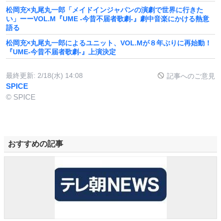
松岡充×丸尾丸一郎「メイドインジャパンの演劇で世界に行きた
い」ーーVOL.M『UME -今昔不届者歌劇-』劇中音楽にかける熱意
語る
松岡充×丸尾丸一郎によるユニット、VOL.Mが８年ぶりに再始動！
『UME-今昔不届者歌劇-』上演決定
最終更新:
2/18(水) 14:08
記事へのご意見
SPICE
© SPICE
おすすめの記事