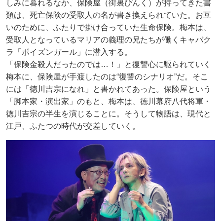
しみに暮れるなか、保険屋（街裏ぴんく）が持ってきた書
類は、死亡保険の受取人の名が書き換えられていた。お互
いのために、ふたりで掛け合っていた生命保険。梅本は、
受取人となっているマリアの義理の兄たちが働くキャバク
ラ「ポイズンガール」に潜入する。
「保険金殺人だったのでは…！」と復讐心に駆られていく
梅本に、保険屋が手渡したのは“復讐のシナリオ”だ。そこ
には「徳川吉宗になれ」と書かれてあった。保険屋という
「脚本家・演出家」のもと、梅本は、徳川幕府八代将軍・
徳川吉宗の半生を演じることに。そうして物語は、現代と
江戸、ふたつの時代が交差していく。