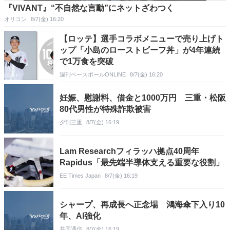
『VIVANT』“不自然な言動”にネットざわつく
オリコン
8/7(金) 16:20
【ロッテ】選手コラボメニューで売り上げト
ップ「小島のローストビーフ丼」が4年連続
で1万食を突破
週刊ベースボールONLINE
8/7(金) 16:20
妊娠、慰謝料、借金と1000万円 三重・松阪
80代男性が特殊詐欺被害
夕刊三重
8/7(金) 16:19
Lam Researchフィラッハ拠点40周年
Rapidus「最先端半導体支える重要な役割」
EE Times Japan
8/7(金) 16:19
シャープ、再成長へ正念場 鴻海傘下入り10
年、AI強化
共同通信
8/7(金) 16:19