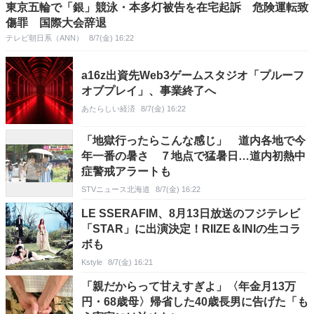
東京五輪で「銀」競泳・本多灯被告を在宅起訴 危険運転致
傷罪 国際大会辞退
テレビ朝日系（ANN）
8/7(金) 16:22
a16z出資先Web3ゲームスタジオ「プルーフ
オブプレイ」、事業終了へ
あたらしい経済
8/7(金) 16:22
「地獄行ったらこんな感じ」 道内各地で今
年一番の暑さ ７地点で猛暑日…道内初熱中
症警戒アラートも
STVニュース北海道
8/7(金) 16:22
LE SSERAFIM、8月13日放送のフジテレビ
「STAR」に出演決定！RIIZE＆INIの生コラ
ボも
Kstyle
8/7(金) 16:21
「親だからって甘えすぎよ」〈年金月13万
円・68歳母〉帰省した40歳長男に告げた「も