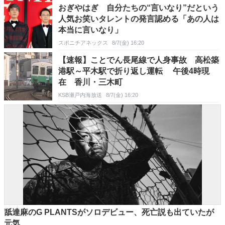
おぎやはぎ 自分たちの“言いなり”だという
人気お笑いタレントの発言認める「あの人は
本当に言いなり」
スポニチアネックス
8/7(金) 16:20
【速報】ことでん長尾線で人身事故 高松築
港駅～平木駅で折り返し運転 午後4時現
在 香川・三木町
KSB瀬戸内海放送
8/7(金) 16:20
舐達麻のG PLANTSがソロデビュー、死亡説も出ていたが
元気