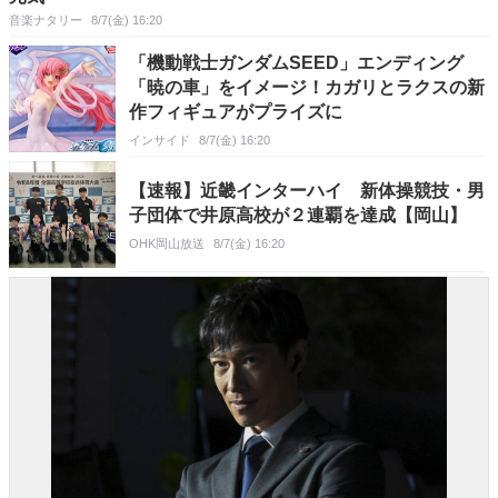
音楽ナタリー
8/7(金) 16:20
「機動戦士ガンダムSEED」エンディング
「暁の車」をイメージ！カガリとラクスの新
作フィギュアがプライズに
インサイド
8/7(金) 16:20
【速報】近畿インターハイ 新体操競技・男
子団体で井原高校が２連覇を達成【岡山】
OHK岡山放送
8/7(金) 16:20