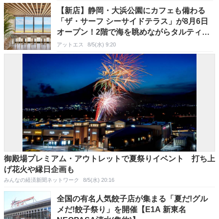
​【新店】静岡・大浜公園にカフェも備わる
「ザ・サーフ シーサイドテラス」が8月6日
オープン！2階で海を眺めながらタルティー
ヌやスイーツを
アットエス
8/5(水) 9:20
御殿場プレミアム・アウトレットで夏祭りイベント 打ち上
げ花火や縁日企画も
みんなの経済新聞ネットワーク
8/5(水) 20:16
全国の有名人気餃子店が集まる「夏だ!グル
メだ!餃子祭り」を開催【E1A 新東名