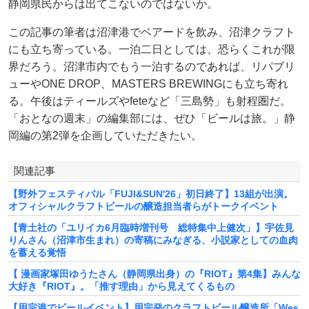
静岡県民からは出てこないのではないか。
この記事の筆者は沼津港でベアードを飲み、沼津クラフト
にも立ち寄っている。一泊二日としては、恐らくこれが限
界だろう。沼津市内でもう一泊するのであれば、リパブリ
ューやONE DROP、MASTERS BREWINGにも立ち寄れ
る。午後はティールズやfeteなど「三島勢」も射程圏だ。
「おとなの週末」の編集部には、ぜひ「ビールは旅。」静
岡編の第2弾を企画していただきたい。
関連記事
【野外フェスティバル「FUJI&SUN'26」初日終了】13組が出演。
オフィシャルクラフトビールの醸造担当者らがトークイベント
​【青土社の「ユリイカ6月臨時増刊号 総特集中上健次」】宇佐見
りんさん（沼津市生まれ）の寄稿にみなぎる、小説家としての血肉
を蓄える覚悟
【 漫画家塚田ゆうたさん（静岡県出身）の『RIOT』第4集】みんな
大好き『RIOT』。「推す理由」から見えてくるもの
【用宗港でビールイベント】用宗発のクラフトビール醸造所「Wes