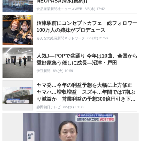
NEOPASA清水(集約)】
食品産業新聞社ニュースWEB
8/5(水) 17:42
沼津駅前にコンセプトカフェ 総フォロワー
100万人の姉妹がプロデュース
みんなの経済新聞ネットワーク
8/5(水) 21:58
人気J―POPで盆踊り 今年は10曲、全国から
愛好家集う催しに成長―沼津・戸田
伊豆新聞
8/4(火) 10:59
ヤマ発…今年の利益予想を大幅に上方修正
ヤマハ…増収増益 スズキ…年間では7期ぶ
り減益か 営業利益の予想300億円引き下
げ
静岡朝日テレビ
8/5(水) 19:08