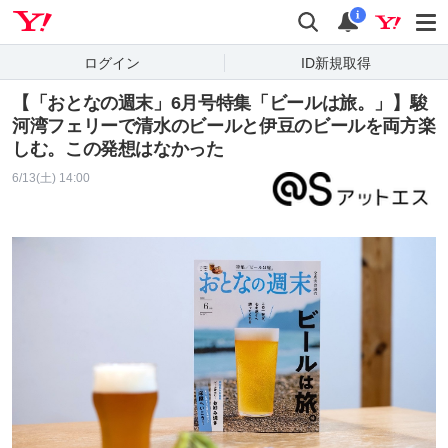
Yahoo! JAPAN
検索
通知
i
ログイン
ID新規取得
【「おとなの週末」6月号特集「ビールは旅。」】駿
河湾フェリーで清水のビールと伊豆のビールを両方楽
しむ。この発想はなかった
6/13(土) 14:00