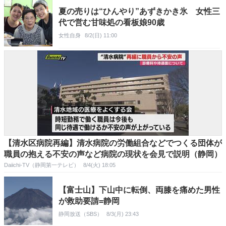
夏の売りは“ひんやり”あずきかき氷 女性三
代で営む甘味処の看板娘90歳
女性自身
8/2(日) 11:00
【清水区病院再編】清水病院の労働組合などでつくる団体が
職員の抱える不安の声など病院の現状を会見で説明（静岡）
Daiichi-TV（静岡第一テレビ）
8/4(火) 18:05
【富士山】下山中に転倒、両膝を痛めた男性
が救助要請=静岡
静岡放送（SBS）
8/3(月) 23:43