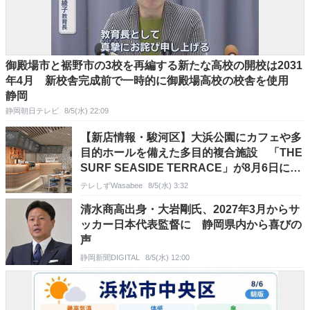
御殿場市と裾野市の3校を再編する新たな高校の開校は2031
年4月 新校舎完成前で一時的に御殿場高校の校舎を使用
静岡
静岡朝日テレビ
8/5(水) 22:09
【新店情報・駿河区】大浜公園にカフェや多
目的ホールを備えた多目的複合施設 「THE
SURF SEASIDE TERRACE」が8月6日にオ
ープン 再整備事業の一環
テレしずWasabee
8/5(水) 3:32
清水商高出身・大岩剛氏、2027年3月からサ
ッカー日本代表監督に 静岡県内から喜びの
声
静岡新聞DIGITAL
8/5(水) 12:00