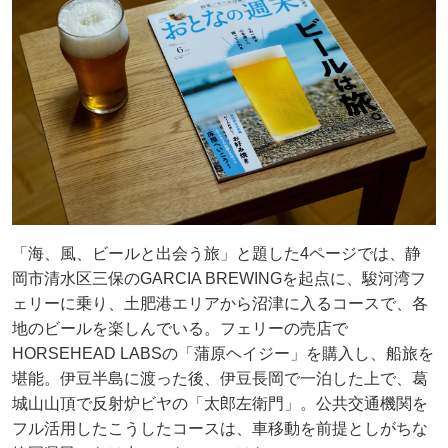
「海、風、ビールと出会う旅」と題した4ページでは、静
岡市清水区三保のGARCIA BREWINGを起点に、駿河湾フ
ェリーに乗り、土肥港エリアから沼津に入るコースで、各
地のビールを楽しんでいる。フェリーの売店で
HORSEHEAD LABSの「蒲原ヘイジー」を購入し、船旅を
堪能。伊豆半島に渡った後、伊豆長岡で一泊した上で、葛
城山山頂で反射炉ビヤの「太郎左衛門」。公共交通機関を
フル活用したこうしたコースは、車移動を前提としがちな