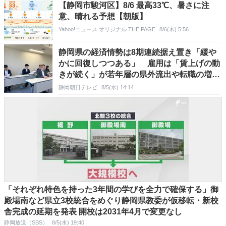
【静岡市駿河区】8/6 最高33℃、暑さに注
意、晴れる予想【朝版】
Yahoo!ニュース オリジナル THE PAGE
8/6(木) 5:56
静岡県の経済情勢は8期連続据え置き「緩や
かに回復しつつある」 雇用は「賃上げの動
きが続く」が若年層の県外流出や転職の増加
で採用環境は依然厳しい 財務省静岡財務事
静岡朝日テレビ
8/5(水) 14:14
務所
「それぞれ特色を持った3年間の学びを全力で確保する」御
殿場南など県立3校統合をめぐり静岡県教委が仮移転・新校
舎完成の延期を発表 開校は2031年4月で変更なし
静岡放送（SBS）
8/5(水) 19:40