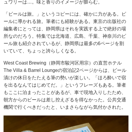
ュワリーは…。味と香りのイメージが膨らむ。
「ビールは旅。」というコピーには、確かに力がある。ビ
ールに導かれる旅。筆者にも経験がある。東京の出版社の
編集者にとっては、静岡県はそれを実践する上で絶好の場
所なのだろう。特集では北海道、広島、千葉、神奈川のビ
ール旅も紹介されているが、静岡県は最多の6ページを割
いていて、ちょっと誇らしくなる。
West Coast Brewing（静岡市駿河区用宗）の直営ホテル
The Villa & Barrel Loungeの宿泊記2ページからは、ビール
漬けの休日をたたえる筆の勢いが楽しい。「ほろ酔いで宿
を出るなんてはじめてだ。」というフレーズもある。筆者
もここに泊まったことがあるが、車で現地入りしたため、
朝方からのビールは差し控えざるを得なかった。公共交通
機関で行くべきだったと、いまさらながら気付かされた。