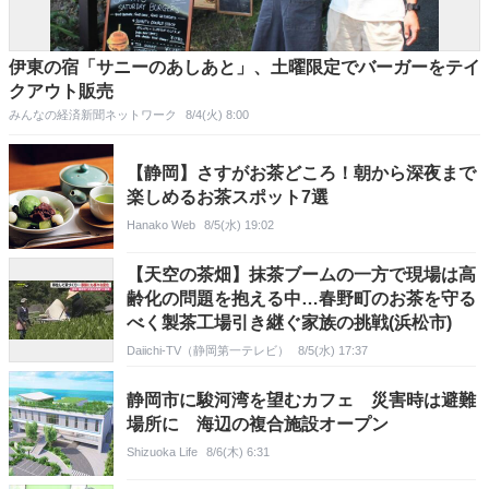
伊東の宿「サニーのあしあと」、土曜限定でバーガーをテイ
クアウト販売
みんなの経済新聞ネットワーク
8/4(火) 8:00
【静岡】さすがお茶どころ！朝から深夜まで
楽しめるお茶スポット7選
Hanako Web
8/5(水) 19:02
【天空の茶畑】抹茶ブームの一方で現場は高
齢化の問題を抱える中…春野町のお茶を守る
べく製茶工場引き継ぐ家族の挑戦(浜松市)
Daiichi-TV（静岡第一テレビ）
8/5(水) 17:37
静岡市に駿河湾を望むカフェ 災害時は避難
場所に 海辺の複合施設オープン
Shizuoka Life
8/6(木) 6:31