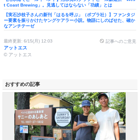
t Coast Brewing」。見逃してはならない「功績」とは
​【実石沙枝子さんの新刊「はるを呼ぶ」（ポプラ社）】ファンタジ
ー要素を振りかけたヤングケアラー小説。物語にしのばせた、確か
なアンチテーゼ
最終更新:
6/15(月) 12:03
記事へのご意見
アットエス
© アットエス
おすすめの記事