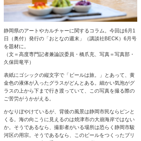
静岡県のアートやカルチャーに関するコラム。今回は6月1
日（奥付）発行の「おとなの週末」（講談社BECK）6月号
を題材に。
（文＝高度専門記者兼論説委員・橋爪充、写真＝写真部・
久保田竜平）
表紙にゴシックの縦文字で「ビールは旅。」とあって、黄
金色の液体が入ったグラスがどんとある。細かい気泡がグ
ラスの上から下まで行き渡っていて、この写真を撮る際の
ご苦労がうかがえる。
かなりぼやけているが、背後の風景は静岡市民ならピンと
くる。海の向こうに見えるのは焼津市の大崩海岸ではない
か。そうであるなら、撮影者がいる場所は恐らく静岡市駿
河区の用宗。そうであるなら、このビールをつくったブリ