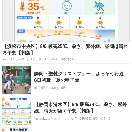
【浜松市中央区】8/6 最高35℃、暑さ、紫外線、昼間は晴れ
る予想【朝版】
Yahoo!ニュース オリジナル THE PAGE
8/6(木) 5:25
静岡・聖隷クリストファー、さっそう行進
6日初戦 夏の甲子園
毎日新聞
8/5(水) 18:10
【静岡市清水区】8/6 最高34℃、暑さ、紫外
線、晴天が続く予想【朝版】
Yahoo!ニュース オリジナル THE PAGE
8/6(木) 5:46