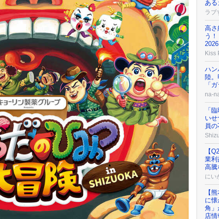
ある
ラブ
高さ
う！
202
Kiss
ハン
陸。
「ガ
na-n
「臨
いせ
員の
Shizu
【Q
業利
高騰
にい
【熊
に懐
角」
店情