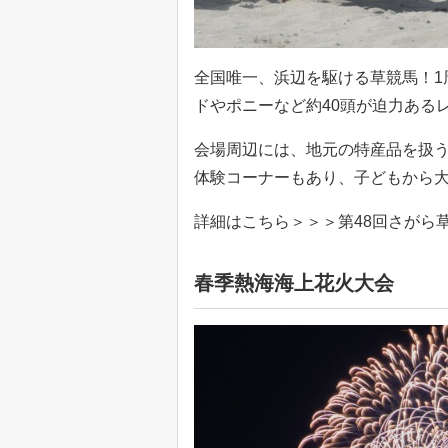
全国唯一、浜辺を駆ける草競馬！1
ドやポニーなど約40頭が迫力ある
会場周辺には、地元の特産品を扱
体験コーナーもあり、子どもから
詳細はこちら＞＞＞第48回さがら
春季熱海海上花火大会