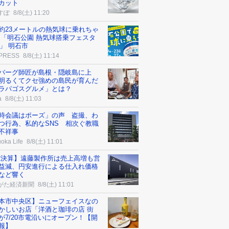
カット
すぽ
8/8(土) 11:20
約23メートルの熱気球に乗れちゃ
 「明石公園 熱気球搭乗フェスタ
6」 明石市
 PRESS
8/8(土) 11:14
バーグ師匠が島根・隠岐島に上
明るくてクセ強めの島民が育んだ
ラパゴスグルメ」とは？
a
8/8(土) 11:03
時会議はポーズ」の声 盗撮、わ
つ行為、私的なSNS 相次ぐ教職
不祥事
oka Life
8/8(土) 11:01
2決算】遠藤製作所は売上高増も営
益減、円安進行による仕入れ価格
など響く
がた経済新聞
8/8(土) 11:01
本市中央区】ニューフェイスなの
かしいお店「洋酒と珈琲の店 街
が7/20市電沿いにオープン！【開
報】