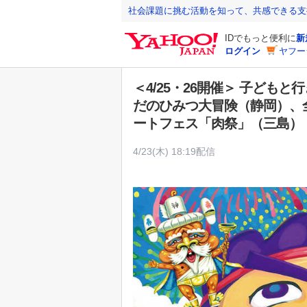
Y
社会課題に挑む活動を知って、共感できる支
a
IDでもっと便利に
新
h
ログイン
ヤフー
o
o
＜4/25・26開催＞ 子ども
!
だのひみつ大冒険（静岡）、
J
ートフェス「肉祭」（三島）
A
P
4/23(木) 18:19配信
A
N