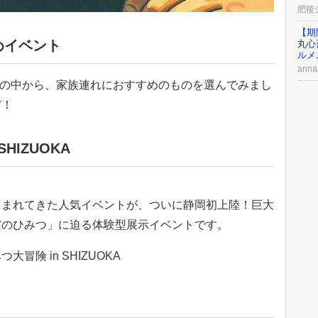
肥後
【期
めイベント
丸心
ルメ
an
ントの中から、家族連れにおすすめのものを選んでみまし
ぞ！
HIZUOKA
しまれてきた人気イベントが、ついに静岡初上陸！巨大
だのひみつ」に迫る体験型展示イベントです。
険 in SHIZUOKA