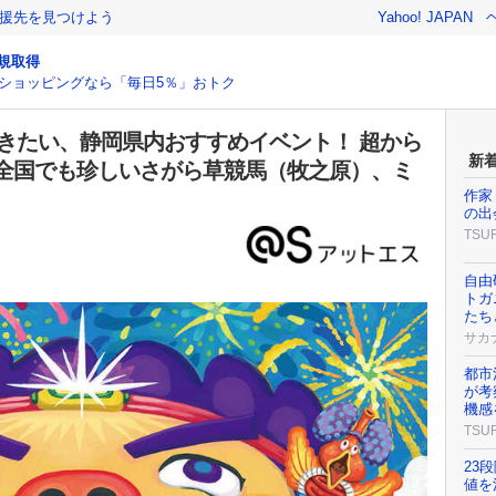
援先を見つけよう
Yahoo! JAPAN
規取得
ショッピングなら「毎日5％」おトク
と行きたい、静岡県内おすすめイベント！ 超から
新
全国でも珍しいさがら草競馬（牧之原）、ミ
作家
の出
TSU
自由
トガ
たち
サカ
都市
が考
機感
TSU
23
値を