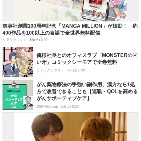
集英社創業100周年記念「MANGA MILLION」が始動！ 約
400作品を100以上の言語で全世界無料配信
リアルサウンド
8/9(日) 0:00
俺様社長とのオフィスラブ「MONSTERの甘
い牙」コミックシーモアで全巻無料
コミックナタリー
8/9(日) 0:00
がん薬物療法の手強い副作用、漢方なら1処
方で改善できることも【連載・QOLを高める
がんサポーティブケア】
家庭画報.com
8/9(日) 0:00