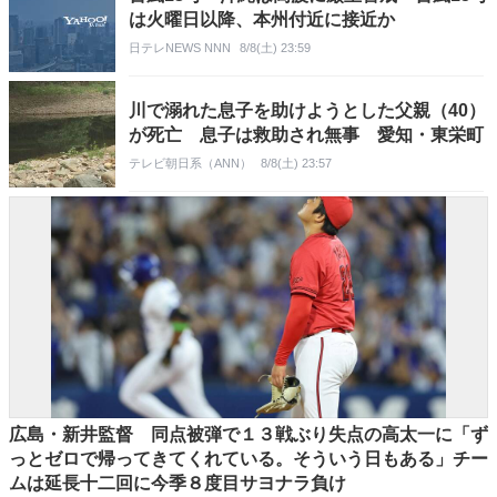
は火曜日以降、本州付近に接近か
日テレNEWS NNN
8/8(土) 23:59
川で溺れた息子を助けようとした父親（40）
が死亡 息子は救助され無事 愛知・東栄町
テレビ朝日系（ANN）
8/8(土) 23:57
広島・新井監督 同点被弾で１３戦ぶり失点の高太一に「ず
っとゼロで帰ってきてくれている。そういう日もある」チー
ムは延長十二回に今季８度目サヨナラ負け