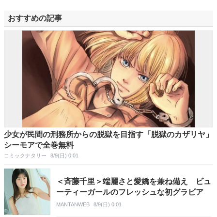
おすすめの記事
少女が民間の刑務所からの脱獄を目指す「脱獄のカザリヤ」
シーモアで全巻無料
コミックナタリー
8/9(日) 0:01
＜斉藤千里＞端麗さと愛嬌を兼ね備え ビュ
ーティーガールのフレッシュな初グラビア
MANTANWEB
8/9(日) 0:01