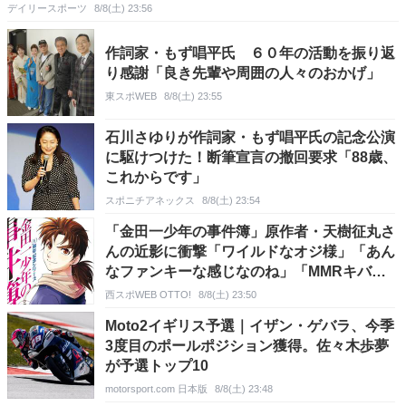
デイリースポーツ
8/8(土) 23:56
作詞家・もず唱平氏 ６０年の活動を振り返
り感謝「良き先輩や周囲の人々のおかげ」
東スポWEB
8/8(土) 23:55
石川さゆりが作詞家・もず唱平氏の記念公演
に駆けつけた！断筆宣言の撤回要求「88歳、
これからです」
スポニチアネックス
8/8(土) 23:54
「金田一少年の事件簿」原作者・天樹征丸さ
んの近影に衝撃「ワイルドなオジ様」「あん
なファンキーな感じなのね」「MMRキバヤ
シのモデルだったのか」
西スポWEB OTTO!
8/8(土) 23:50
Moto2イギリス予選｜イザン・ゲバラ、今季
3度目のポールポジション獲得。佐々木歩夢
が予選トップ10
motorsport.com 日本版
8/8(土) 23:48