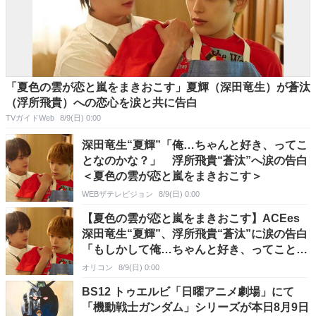
「夏色の雲が恋と嵐をまきおこす」夏輝（深田竜生）が蒼汰
（浮所飛貴）への恋心を涙と共に告白
TVガイドWeb
8/9(日) 0:00
深田竜生“夏輝”「俺…ちゃんと好き、ってこ
となのかな？」 浮所飛貴“蒼汰”へ涙の告白
＜夏色の雲が恋と嵐をまきおこす＞
WEBザテレビジョン
8/9(日) 0:00
【夏色の雲が恋と嵐をまきおこす】ACEes
深田竜生“夏輝”、浮所飛貴“蒼汰”に涙の告白
「もしかして俺…ちゃんと好き、ってことな
のかな？」
オリコン
8/9(日) 0:00
BS12 トゥエルビ「日曜アニメ劇場」にて
「機動戦士ガンダム」シリーズが本日8月9日