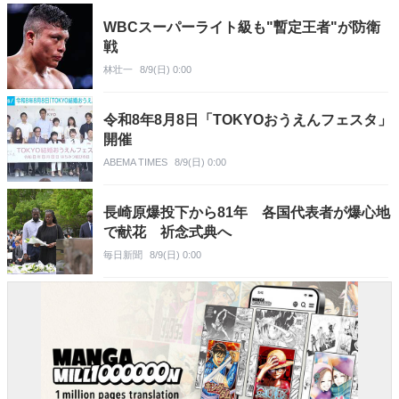
WBCスーパーライト級も"暫定王者"が防衛
戦
林壮一
8/9(日) 0:00
令和8年8月8日「TOKYOおうえんフェスタ」
開催
ABEMA TIMES
8/9(日) 0:00
長崎原爆投下から81年 各国代表者が爆心地
で献花 祈念式典へ
毎日新聞
8/9(日) 0:00