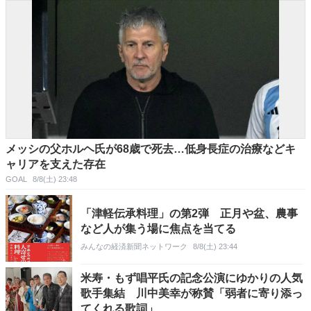
メッシの父ホルヘ氏が68歳で死去…低身長症の治療などキ
ャリアを支えた存在
GOAL
8/8(土) 23:48
「津軽伝承料理」の第2弾 正月や盆、農事
など人が集う場に焦点を当てる
みんなの経済新聞ネットワーク
8/8(土) 23:44
米寿・もず唱平氏の記念公演にゆかりの人気
歌手集結 川中美幸が称賛「弱者に寄り添っ
てくれる歌詞」