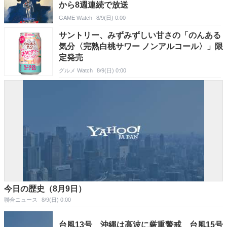
から8週連続で放送
GAME Watch
8/9(日) 0:00
サントリー、みずみずしい甘さの「のんある
気分〈完熟白桃サワー ノンアルコール〉」限
定発売
グルメ Watch
8/9(日) 0:00
今日の歴史（8月9日）
聯合ニュース
8/9(日) 0:00
台風13号 沖縄は高波に厳重警戒 台風15号