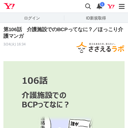
Yahoo! JAPAN
検索
通知
i
ログイン
ID新規取得
第106話 介護施設でのBCPってなに？／ほっこり介
護マンガ
3/24(火) 16:34