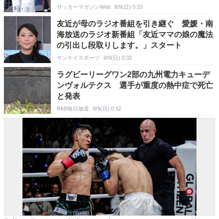
ったこと
サッカーマガジンWeb
8/9(日) 0:33
友近が母のラジオ番組を引き継ぐ 愛媛・南
海放送のラジオ新番組「友近ママの娘の魔法
の引出し段取りします。」スタート
サンケイスポーツ
8/9(日) 0:32
ラグビーリーグワン2部の九州電力キューデ
ンヴォルテクス 選手が重度の熱中症で死亡
と発表
RKB毎日放送
8/9(日) 0:32