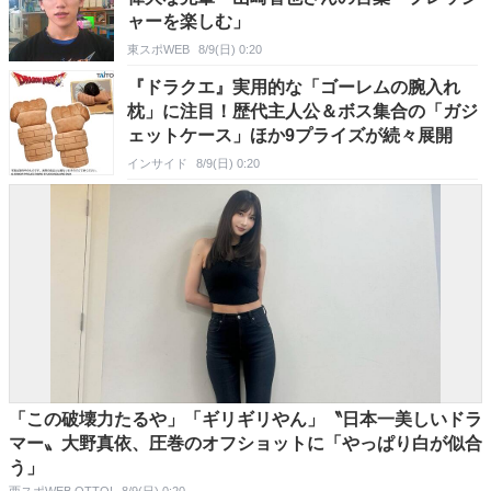
ャーを楽しむ」
東スポWEB
8/9(日) 0:20
『ドラクエ』実用的な「ゴーレムの腕入れ
枕」に注目！歴代主人公＆ボス集合の「ガジ
ェットケース」ほか9プライズが続々展開
インサイド
8/9(日) 0:20
「この破壊力たるや」「ギリギリやん」〝日本一美しいドラ
マー〟大野真依、圧巻のオフショットに「やっぱり白が似合
う」