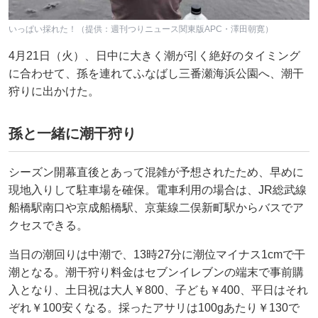
いっぱい採れた！（提供：週刊つりニュース関東版APC・澤田朝寛）
4月21日（火）、日中に大きく潮が引く絶好のタイミング
に合わせて、孫を連れてふなばし三番瀬海浜公園へ、潮干
狩りに出かけた。
孫と一緒に潮干狩り
シーズン開幕直後とあって混雑が予想されたため、早めに
現地入りして駐車場を確保。電車利用の場合は、JR総武線
船橋駅南口や京成船橋駅、京葉線二俣新町駅からバスでア
クセスできる。
当日の潮回りは中潮で、13時27分に潮位マイナス1cmで干
潮となる。潮干狩り料金はセブンイレブンの端末で事前購
入となり、土日祝は大人￥800、子ども￥400、平日はそれ
ぞれ￥100安くなる。採ったアサリは100gあたり￥130で