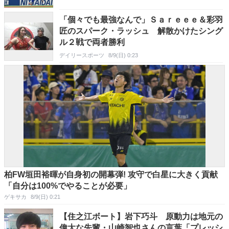
「個々でも最強なんで」Ｓａｒｅｅｅ＆彩羽
匠のスパーク・ラッシュ 解散かけたシング
ル２戦で両者勝利
デイリースポーツ
8/9(日) 0:23
柏FW垣田裕暉が自身初の開幕弾! 攻守で白星に大きく貢献
「自分は100%でやることが必要」
ゲキサカ
8/9(日) 0:21
【住之江ボート】岩下巧斗 原動力は地元の
偉大な先輩・山崎智也さんの言葉「プレッシ