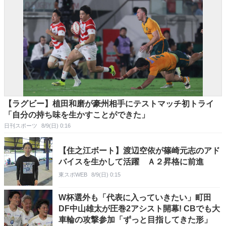
【ラグビー】植田和磨が豪州相手にテストマッチ初トライ
「自分の持ち味を生かすことができた」
日刊スポーツ
8/9(日) 0:16
【住之江ボート】渡辺空依が篠崎元志のアド
バイスを生かして活躍 Ａ２昇格に前進
東スポWEB
8/9(日) 0:15
W杯選外も「代表に入っていきたい」町田
DF中山雄太が圧巻2アシスト開幕! CBでも大
車輪の攻撃参加「ずっと目指してきた形」