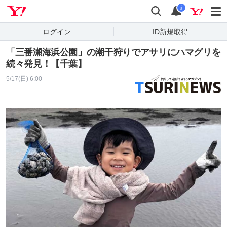
Yahoo! JAPAN
検索
通知
i
ログイン
ID新規取得
「三番瀬海浜公園」の潮干狩りでアサリにハマグリを
続々発見！【千葉】
5/17(日) 6:00