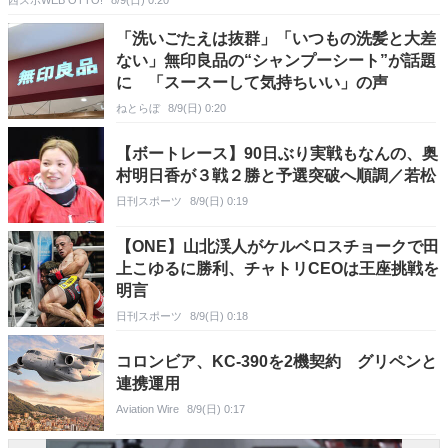
西スポWEB OTTO!
8/9(日) 0:20
「洗いごたえは抜群」「いつもの洗髪と大差
ない」無印良品の“シャンプーシート”が話題
に 「スースーして気持ちいい」の声
ねとらぼ
8/9(日) 0:20
【ボートレース】90日ぶり実戦もなんの、奥
村明日香が３戦２勝と予選突破へ順調／若松
日刊スポーツ
8/9(日) 0:19
【ONE】山北渓人がケルベロスチョークで田
上こゆるに勝利、チャトリCEOは王座挑戦を
明言
日刊スポーツ
8/9(日) 0:18
コロンビア、KC-390を2機契約 グリペンと
連携運用
Aviation Wire
8/9(日) 0:17