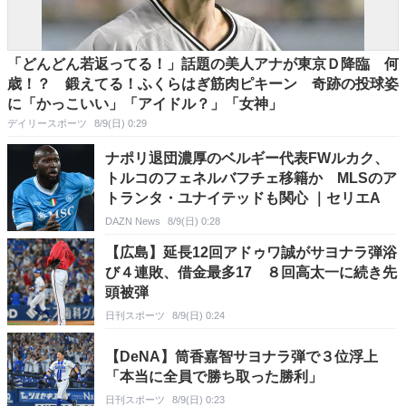
「どんどん若返ってる！」話題の美人アナが東京Ｄ降臨 何
歳！？ 鍛えてる！ふくらはぎ筋肉ピキーン 奇跡の投球姿
に「かっこいい」「アイドル？」「女神」
デイリースポーツ
8/9(日) 0:29
ナポリ退団濃厚のベルギー代表FWルカク、
トルコのフェネルバフチェ移籍か MLSのア
トランタ・ユナイテッドも関心 ｜セリエA
DAZN News
8/9(日) 0:28
【広島】延長12回アドゥワ誠がサヨナラ弾浴
び４連敗、借金最多17 ８回高太一に続き先
頭被弾
日刊スポーツ
8/9(日) 0:24
【DeNA】筒香嘉智サヨナラ弾で３位浮上
「本当に全員で勝ち取った勝利」
日刊スポーツ
8/9(日) 0:23