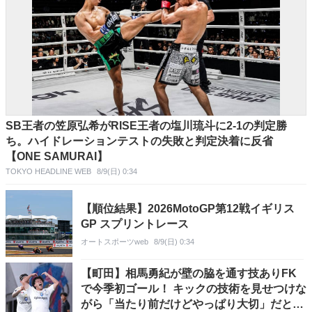
SB王者の笠原弘希がRISE王者の塩川琉斗に2-1の判定勝
ち。ハイドレーションテストの失敗と判定決着に反省
【ONE SAMURAI】
TOKYO HEADLINE WEB
8/9(日) 0:34
【順位結果】2026MotoGP第12戦イギリス
GP スプリントレース
オートスポーツweb
8/9(日) 0:34
【町田】相馬勇紀が壁の脇を通す技ありFK
で今季初ゴール！ キックの技術を見せつけな
がら「当たり前だけどやっぱり大切」だと思