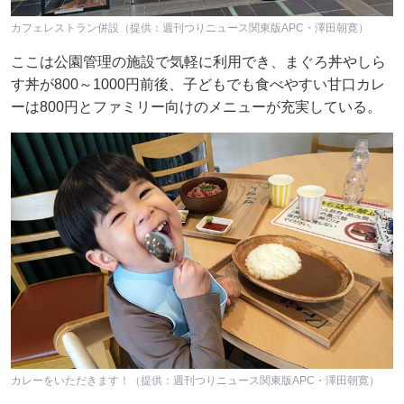
カフェレストラン併設（提供：週刊つりニュース関東版APC・澤田朝寛）
ここは公園管理の施設で気軽に利用でき、まぐろ丼やしら
す丼が800～1000円前後、子どもでも食べやすい甘口カレ
ーは800円とファミリー向けのメニューが充実している。
カレーをいただきます！（提供：週刊つりニュース関東版APC・澤田朝寛）