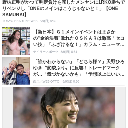
野杁正明がかつて判定負けを喫したメンヤンに1RKO勝ちで
リベンジし「ONEのメインはこうじゃないと！」【ONE
SAMURAI】
TOKYO HEADLINE WEB
8/9(日) 0:32
【新日本】Ｇ１メインイベントはまさか
の“金的決着”敗れたＯＳＫＡＲは激高「セコ
い技」「ふざけるな！」カラム・ニューマン
は首位タイの勝ち点１０
デイリースポーツ
8/9(日) 0:31
「誰かわからない」「どちら様？」天野ひろ
ゆき〝変貌ぶり〟に反響！トレードマーク
が…「気づかないかも」「予想以上にいい顔
してた！」「気配が…」の声
西スポWEB OTTO!
8/9(日) 0:30