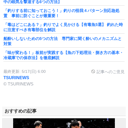
中の眠気を撃退する6つの方法】
「釣りする前に知っておこう！」釣りの怪我４パターン別応急処
置 事前に防ぐことが最重要！
「毒はどこにある？」釣りでよく見かける【有毒魚5選】 釣れた時
に注意すべき有毒部位を解説
船酔いしないための5つの方法 専門家に聞く酔いのメカニズムと
対策
「味が変わる！」板前が実践する【魚の下処理法・捌き方の基本・
冷蔵庫での保存法】を徹底解説
最終更新:
5/17(日) 6:00
記事へのご意見
TSURINEWS
© TSURINEWS
おすすめの記事