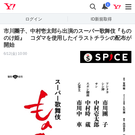
Yahoo! JAPAN
検索
通知
i
ログイン
ID新規取得
市川團子、中村壱太郎ら出演のスーパー歌舞伎『もの
のけ姫』 コダマを使用したイラストチラシの配布が
開始
6/12(金) 10:00