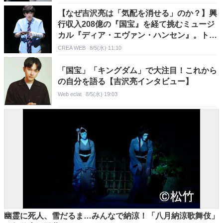
【なぜ吉沢亮は「気配を消せる」のか？】興
行収入208億の『国宝』を経て挑むミュージ
カル『ディア・エヴァン・ハンセン』。トッ
プ俳優が舞台上でさらけ出した“孤独”とは
CREA WEB
8/5(水) 11:10
「国宝」「キングダム」で大注目！これから
の自分を語る【吉沢亮インタビュー】
Web eclat
8/5(水) 19:03
幽霊に死人、雪だるま…みんなで納涼！「八月納涼歌舞伎」