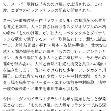
て、スーパー歌舞伎『もののけ姫』が上演される。この
度、コダマのイラストチラシの配布が開始された。
スーパー歌舞伎第一作『ヤマトタケル』の初演から40周年
を迎える本年。人々に愛され続けるスタジオジブリの不朽
の名作『もののけ姫』が、壮大なスペクタクルとダイナミ
ックな演出で魅了するスーパー歌舞伎として、新たに誕生
する。宮﨑 駿監督が原作・脚本・監督を手掛け、壮大な自
然と人間の物語を描いた映画『もののけ姫』。アシタカと
サン、タタラ場に生きる人々と森に棲む神々、それぞれの
運命が絡みあい、人間と自然の壮絶な衝突と共生への願い
を描き出します。呪いをかけられた少年・アシタカを市川
團子、山犬に育てられた少女・サンを中村壱太郎、またタ
タラ場を統率するリーダー・エボシ御前を中村時蔵、猪神
一族の最長老・乙事主を市川中車が演じる。
今回、コダマのイラストチラシの配布を開始したことが発
表となった。『もののけ姫』の人気キャラクターである森