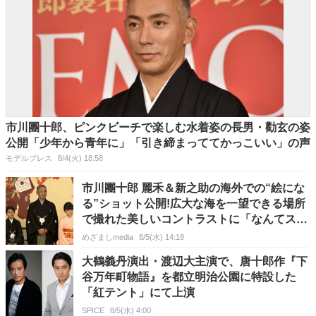
市川團十郎、ピンクビーチで楽しむ水着姿の長男・勸玄の姿
公開「少年から青年に」「引き締まっててかっこいい」の声
モデルプレス
8/4(火) 18:58
市川團十郎 麗禾＆新之助の海外での“絵にな
る”ショット公開!広大な海を一望できる場所
で撮れた美しいコントラストに「なんてステ
キなお写真なの」
めざましmedia
8/5(水) 14:18
大鶴義丹演出・渡辺大主演で、唐十郎作『下
谷万年町物語』を都立明治公園に特設した
「紅テント」にて上演
SPICE
8/5(水) 4:00