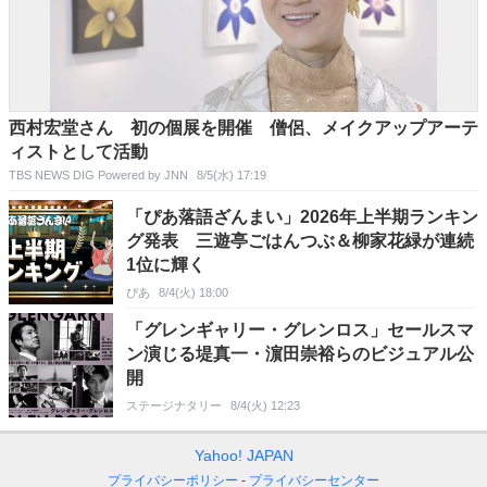
西村宏堂さん 初の個展を開催 僧侶、メイクアップアーテ
ィストとして活動
TBS NEWS DIG Powered by JNN
8/5(水) 17:19
「ぴあ落語ざんまい」2026年上半期ランキン
グ発表 三遊亭ごはんつぶ＆柳家花緑が連続
1位に輝く
ぴあ
8/4(火) 18:00
「グレンギャリー・グレンロス」セールスマ
ン演じる堤真一・濵田崇裕らのビジュアル公
開
ステージナタリー
8/4(火) 12:23
Yahoo! JAPAN
プライバシーポリシー
プライバシーセンター