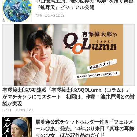
中山優馬主演、蛙の世界の“戦争”を描く舞台
『蛙昇天』ビジュアル公開
ぴあ
8/5(水) 12:02
有澤樟太郎の初連載『有澤樟太郎のQOLumn（コラム）』
がマチ★ソワにてスタート 初回は、作家・池井戸潤との対
談が実現
SPICE
8/5(水) 15:06
展覧会公式チケットホルダー付き「フェルメ
ールぴあ」発売。14年ぶり来日「真珠の耳飾
りの少女」ほか37作品のガイド