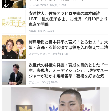
トラベル Watch
8/5(水) 12:43
安達祐人、佐藤アツヒロ主宰の絵本朗読
LIVE「星の王子さま」に出演…9月19日より
東京で開催
Kstyle
8/5(水) 19:36
梅津瑞樹と橋本祥平の言式「とるわよ！」大
阪・京都・石川公演では役を入れ替えて上演
ステージナタリー
8/4(火) 17:35
次世代の俳優を発掘・育成を目的とした『一
生、表現者。オーディション』、現役マネー
ジャーが明かす選考基準「芸術を好きな気持
ちやインプットする力を重視したい」
デビュー
8/5(水) 18:00