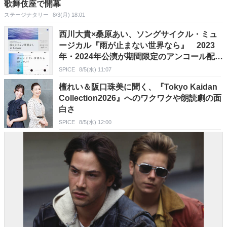
歌舞伎座で開幕
ステージナタリー
8/3(月) 18:01
西川大貴×桑原あい、ソングサイクル・ミュ
ージカル『雨が止まない世界なら』 2023
年・2024年公演が期間限定のアンコール配信
中
SPICE
8/5(水) 11:07
檀れい＆阪口珠美に聞く、『Tokyo Kaidan
Collection2026』へのワクワクや朗読劇の面
白さ
SPICE
8/5(水) 12:00