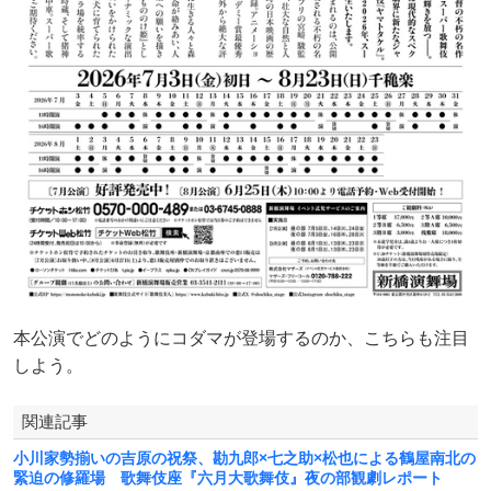
本公演でどのようにコダマが登場するのか、こちらも注目
しよう。
関連記事
小川家勢揃いの吉原の祝祭、勘九郎×七之助×松也による鶴屋南北の
緊迫の修羅場 歌舞伎座『六月大歌舞伎』夜の部観劇レポート