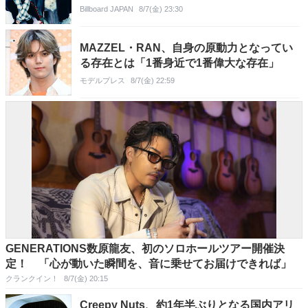
Billboard JAPAN
8/7(金) 23:30
MAZZEL・RAN、自身の原動力となってい
る存在とは「1番身近で1番偉大な存在」
モデルプレス
8/7(金) 22:59
GENERATIONS数原龍友、初のソロホールツアー開催決
定！ 「心が動いた瞬間を、音に乗せてお届けできれば」
クランクイン！
8/7(金) 20:15
Creepy Nuts、約1年半ぶりとなる国内アリ