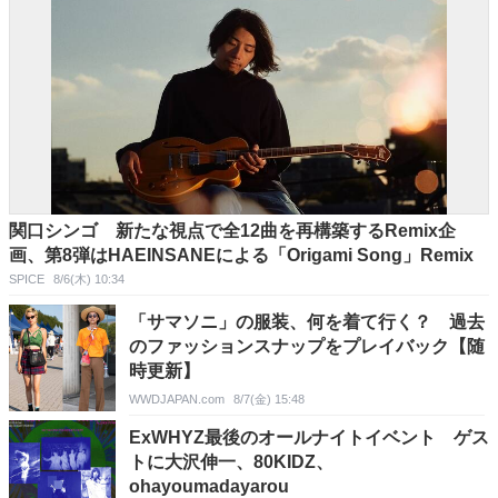
関口シンゴ 新たな視点で全12曲を再構築するRemix企
画、第8弾はHAEINSANEによる「Origami Song」Remix
SPICE
8/6(木) 10:34
「サマソニ」の服装、何を着て行く？ 過去
のファッションスナップをプレイバック【随
時更新】
WWDJAPAN.com
8/7(金) 15:48
ExWHYZ最後のオールナイトイベント ゲス
トに大沢伸一、80KIDZ、
ohayoumadayarou