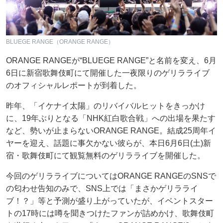
BLUEGE RANGE（ORANGE RANGE）
ORANGE RANGEが“BLUEGE RANGE”と名前を変え、6月
6日に新宿歌舞伎町にて開催した一夜限りのゲリラライブ
のオフィシャルレポートが到着した。
昨年、「イケナイ太陽」のリバイバルヒットをきっかけ
に、19年ぶりとなる「NHK紅白歌合戦」への出場を果たす
など、勢いが止まらないORANGE RANGE。結成25周年イ
ヤーを迎え、話題に事欠かない彼らが、本日6月6日(土)新
宿・歌舞伎町にて観覧無料のゲリラライブを開催した。
今回のゲリラライブについてはORANGE RANGEのSNSで
の匂わせ告知のみで、SNS上では「まさかゲリラライ
ブ！？」等と予測が盛り上がっていたが、イベントスター
トの17時には噂を聞きつけたファンが詰めかけ、歌舞伎町