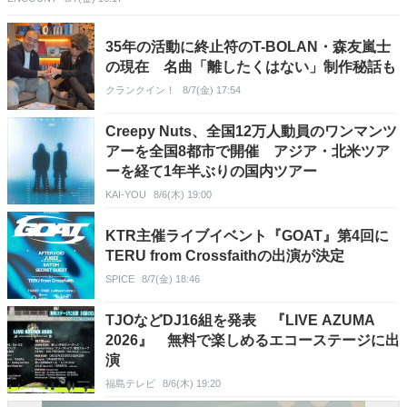
35年の活動に終止符のT-BOLAN・森友嵐士
の現在 名曲「離したくはない」制作秘話も
クランクイン！
8/7(金) 17:54
Creepy Nuts、全国12万人動員のワンマンツ
アーを全国8都市で開催 アジア・北米ツア
ーを経て1年半ぶりの国内ツアー
KAI-YOU
8/6(木) 19:00
KTR主催ライブイベント『GOAT』第4回に
TERU from Crossfaithの出演が決定
SPICE
8/7(金) 18:46
TJOなどDJ16組を発表 『LIVE AZUMA
2026』 無料で楽しめるエコーステージに出
演
福島テレビ
8/6(木) 19:20