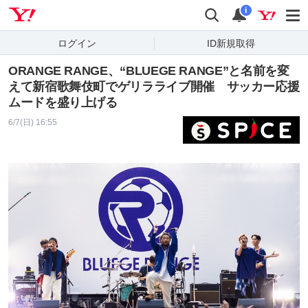
Yahoo! JAPAN
検索
通知
i
ログイン
ID新規取得
ORANGE RANGE、“BLUEGE RANGE”と名前を変
えて新宿歌舞伎町でゲリラライブ開催 サッカー応援
ムードを盛り上げる
6/7(日) 16:55