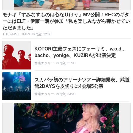
モナキ「すみなすものは心なりけり」MV公開！RECのギタ
ーにはELT・伊藤一朗が参加「私も楽しみながら弾かせてい
ただきました」
THE FIRST TIMES
8/7(金) 22:00
KOTORI主催フェスにフォーリミ、w.o.d.、
bacho、yonige、KUZIRAが出演決定
音楽ナタリー
8/7(金) 21:00
スカパラ初のアリーナツアー詳細発表、武道
館2DAYSを皮切りに4会場5公演
音楽ナタリー
8/7(金) 23:00