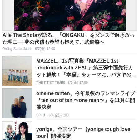
Aile The Shotaが語る、「ONGAKU」をダンスで解き放っ
た理由──夢の代償も希望も抱えて、武道館へ
Rolling Stone Japan
8/7(金) 12:00
MAZZEL、1st写真集『MAZZEL 1st
photobook with ZEAL』第三弾中面先行カ
ット解禁！「幸福」をテーマに、パタヤの海
にて撮影
THE FIRST TIMES
8/7(金) 17:00
omeme tenten、今年最後のワンマンライブ
『ten out of ten 〜one man〜』を11月に開
催決定
SPICE
8/7(金) 21:00
yonige、全国ツアー【yonige tough love
tour】開催決定