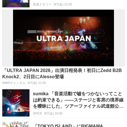
音楽ナタリー
8/7(金) 21:00
「ULTRA JAPAN 2026」出演日程発表！初日にZedd B2B
Knock2、2日目にAlesso登場
WWSチャンネル
8/7(金) 21:00
sumika 「音楽活動で嘘をつかないってこと
は約束できる」――ステージと客席の境界線
を曖昧にした、ツアーファイナル武道館公演
レポート
SPICE
8/7(金) 19:00
「TOKYO ISLAND」にBIGMAMA、