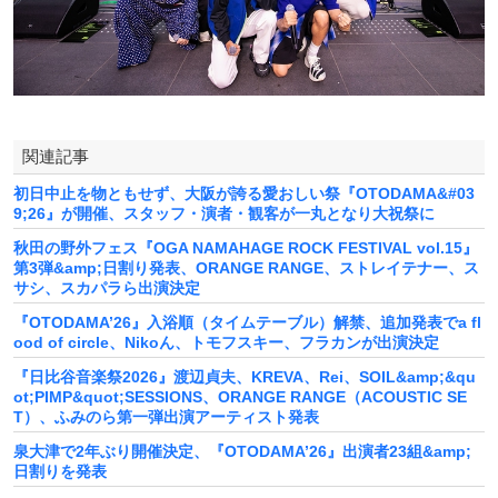
関連記事
初日中止を物ともせず、大阪が誇る愛おしい祭『OTODAMA&#03
9;26』が開催、スタッフ・演者・観客が一丸となり大祝祭に
秋田の野外フェス『OGA NAMAHAGE ROCK FESTIVAL vol.15』
第3弾&amp;日割り発表、ORANGE RANGE、ストレイテナー、ス
サシ、スカパラら出演決定
『OTODAMA’26』入浴順（タイムテーブル）解禁、追加発表でa fl
ood of circle、Nikoん、トモフスキー、フラカンが出演決定
『日比谷音楽祭2026』渡辺貞夫、KREVA、Rei、SOIL&amp;&qu
ot;PIMP&quot;SESSIONS、ORANGE RANGE（ACOUSTIC SE
T）、ふみのら第一弾出演アーティスト発表
泉大津で2年ぶり開催決定、『OTODAMA’26』出演者23組&amp;
日割りを発表