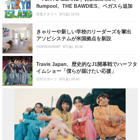
flumpool、THE BAWDIES、ベガスら追加
音楽ナタリー
8/7(金) 12:01
きゃりーや新しい学校のリーダーズを輩出
アソビシステムが米国拠点を新設
FASHIONSNAP
8/7(金) 10:36
Travis Japan、歴史的なJ1開幕戦でハーフタ
イムショー「僕らが届けたい応援」
日刊スポーツ
8/7(金) 20:43