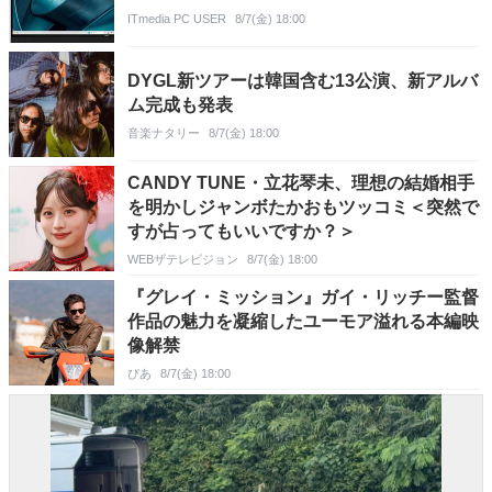
ITmedia PC USER
8/7(金) 18:00
DYGL新ツアーは韓国含む13公演、新アルバ
ム完成も発表
音楽ナタリー
8/7(金) 18:00
CANDY TUNE・立花琴未、理想の結婚相手
を明かしジャンボたかおもツッコミ＜突然で
すが占ってもいいですか？＞
WEBザテレビジョン
8/7(金) 18:00
『グレイ・ミッション』ガイ・リッチー監督
作品の魅力を凝縮したユーモア溢れる本編映
像解禁
ぴあ
8/7(金) 18:00