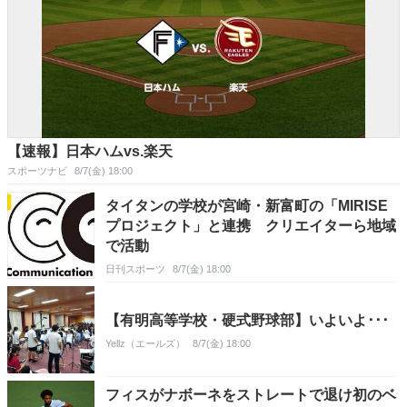
【速報】日本ハムvs.楽天
スポーツナビ
8/7(金) 18:00
タイタンの学校が宮崎・新富町の「MIRISE
プロジェクト」と連携 クリエイターら地域
で活動
日刊スポーツ
8/7(金) 18:00
【有明高等学校・硬式野球部】いよいよ･･･
Yellz（エールズ）
8/7(金) 18:00
フィスがナボーネをストレートで退け初のベ