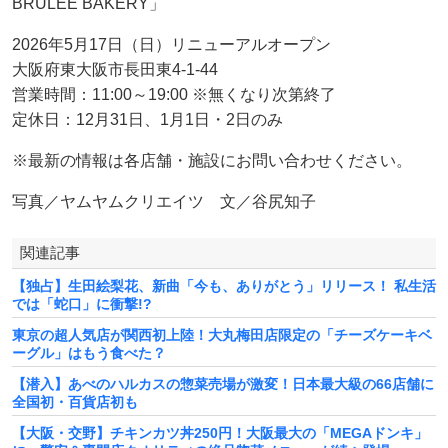
BRULEE BAKERY」
2026年5月17日（日）リニューアルオープン
大阪府東大阪市長田東4-1-44
営業時間：11:00～19:00 ※無くなり次第終了
定休日：12月31日、1月1日・2日のみ
※最新の情報は各店舗・施設にお問い合わせください。
写真／ヤムヤムクリエイツ 文／谷尻知子
関連記事
【独占】生田絵梨花、新曲「今も、ありがとう」リリース！ 私生活
では「蛇口」に衝撃!?
東京の超人気店が関西初上陸！大丸梅田店限定の「チーズケーキベ
ーグル」はもう食べた？
【潜入】あべのハルカスの惣菜売場が激変！日本最大級の66店舗に
全国初・百貨店初も
【大阪・交野】チキンカツ丼250円！大阪最大の「MEGAドンキ」