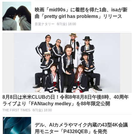
映画「mid90s」に着想を得た1曲、isaが新
曲「pretty girl has problems」リリース
音楽ナタリー
8/7(金) 18:00
8月8日は米米CLUBの日！令和8年8月8日午後8時、40周年
ライブより「FANtachy medley」を88年限定公開
THE FIRST TIMES
8/7(金) 18:00
デル、AIカメラやマイク内蔵の43型4K会議
用モニター「P4326QEB」を発売