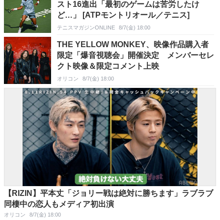
スト16進出「最初のゲームは苦労したけ
ど…」 [ATPモントリオール／テニス]
テニスマガジンONLINE
8/7(金) 18:00
THE YELLOW MONKEY、映像作品購入者
限定「爆音視聴会」開催決定 メンバーセレ
クト映像＆限定コメント上映
オリコン
8/7(金) 18:00
【RIZIN】平本丈「ジョリー戦は絶対に勝ちます」ラブラブ
同棲中の恋人もメディア初出演
オリコン
8/7(金) 18:00