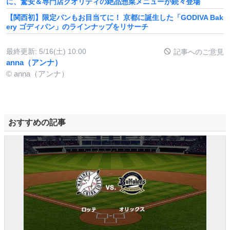
に、驚安＆専門店クオリティの絶品惣菜メニューが続々登場
【関西初】限定パンもお目当てに！ 京都に誕生した「GODIVA Bak
ery ゴディパン」のラインナップをリサーチ
最終更新:
5/16(土) 10:00
記事へのご意見
anna（アンナ）
© anna（アンナ）
おすすめの記事