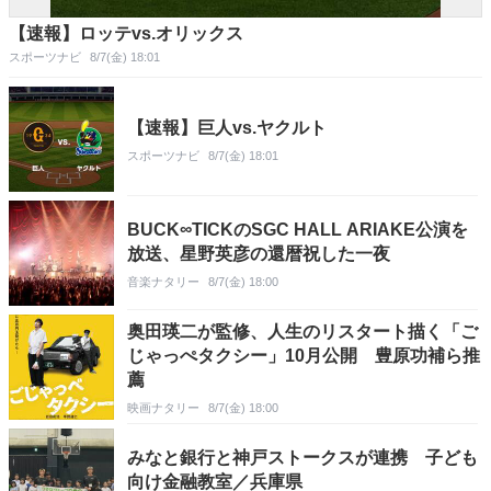
【速報】ロッテvs.オリックス
スポーツナビ
8/7(金) 18:01
【速報】巨人vs.ヤクルト
スポーツナビ
8/7(金) 18:01
BUCK∞TICKのSGC HALL ARIAKE公演を
放送、星野英彦の還暦祝した一夜
音楽ナタリー
8/7(金) 18:00
奥田瑛二が監修、人生のリスタート描く「ご
じゃっぺタクシー」10月公開 豊原功補ら推
薦
映画ナタリー
8/7(金) 18:00
みなと銀行と神戸ストークスが連携 子ども
向け金融教室／兵庫県