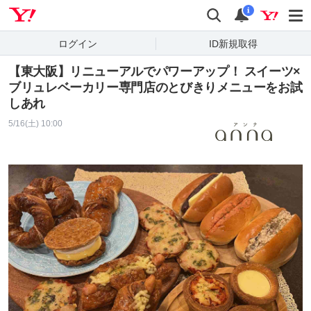
Yahoo! JAPAN
検索
通知
i
ログイン
ID新規取得
【東大阪】リニューアルでパワーアップ！ スイーツ×
ブリュレベーカリー専門店のとびきりメニューをお試
しあれ
5/16(土) 10:00