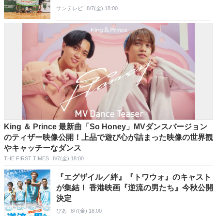
サンテレビ
8/7(金) 18:00
King ＆ Prince 最新曲「So Honey」MVダンスバージョン
のティザー映像公開！上品で遊び心が詰まった映像の世界観
やキャッチーなダンス
THE FIRST TIMES
8/7(金) 18:00
『エグザイル／絆』『トワウォ』のキャスト
が集結！ 香港映画『逆流の男たち』今秋公開
決定
ぴあ
8/7(金) 18:00