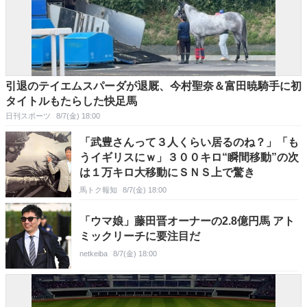
引退のテイエムスパーダが退厩、今村聖奈＆富田暁騎手に初
タイトルもたらした快足馬
日刊スポーツ
8/7(金) 18:00
「武豊さんって３人くらい居るのね？」「も
うイギリスにｗ」３００キロ“瞬間移動”の次
は１万キロ大移動にＳＮＳ上で驚き
馬トク報知
8/7(金) 18:00
「ウマ娘」藤田晋オーナーの2.8億円馬 アト
ミックリーチに要注目だ
netkeiba
8/7(金) 18:00