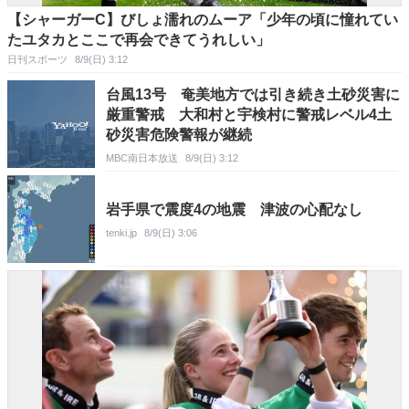
【シャーガーC】びしょ濡れのムーア「少年の頃に憧れてい
たユタカとここで再会できてうれしい」
日刊スポーツ
8/9(日) 3:12
台風13号 奄美地方では引き続き土砂災害に
厳重警戒 大和村と宇検村に警戒レベル4土
砂災害危険警報が継続
MBC南日本放送
8/9(日) 3:12
岩手県で震度4の地震 津波の心配なし
tenki.jp
8/9(日) 3:06