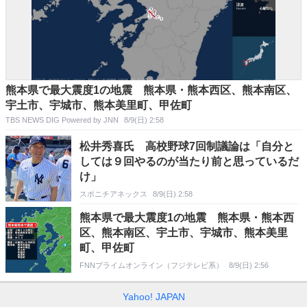
熊本県で最大震度1の地震 熊本県・熊本西区、熊本南区、
宇土市、宇城市、熊本美里町、甲佐町
TBS NEWS DIG Powered by JNN
8/9(日) 2:58
松井秀喜氏 高校野球7回制議論は「自分と
しては９回やるのが当たり前と思っているだ
け」
スポニチアネックス
8/9(日) 2:58
熊本県で最大震度1の地震 熊本県・熊本西
区、熊本南区、宇土市、宇城市、熊本美里
町、甲佐町
FNNプライムオンライン（フジテレビ系）
8/9(日) 2:56
Yahoo! JAPAN