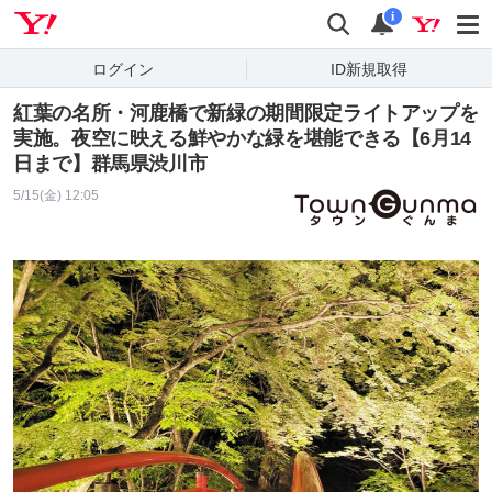
Yahoo! JAPAN
検索
通知
i
ログイン
ID新規取得
紅葉の名所・河鹿橋で新緑の期間限定ライトアップを
実施。夜空に映える鮮やかな緑を堪能できる【6月14
日まで】群馬県渋川市
5/15(金) 12:05