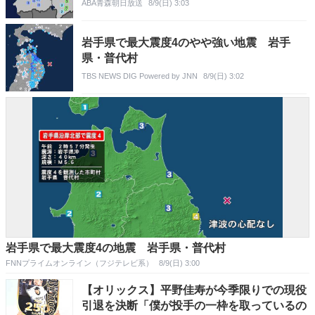
ABA青森朝日放送
8/9(日) 3:03
岩手県で最大震度4のやや強い地震 岩手
県・普代村
TBS NEWS DIG Powered by JNN
8/9(日) 3:02
岩手県で最大震度4の地震 岩手県・普代村
FNNプライムオンライン（フジテレビ系）
8/9(日) 3:00
【オリックス】平野佳寿が今季限りでの現役
引退を決断「僕が投手の一枠を取っているの