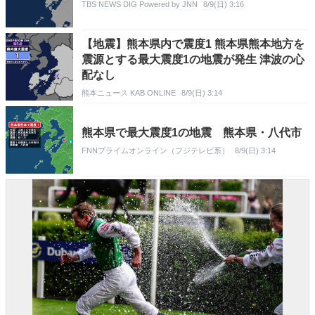
TBS NEWS DIG Powered by JNN
8/9(日) 3:16
【地震】熊本県内で震度1 熊本県熊本地方を
震源とする最大震度1の地震が発生 津波の心
配なし
熊本ニュース KAB ONLINE
8/9(日) 3:14
熊本県で最大震度1の地震 熊本県・八代市
FNNプライムオンライン（フジテレビ系）
8/9(日) 3:14