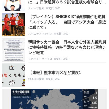
は…」日米通算８５２試合登板の名球会リリ
ーバーがプロ人生に幕 剛球と宝刀フォーク
スポーツ報知
8/9(日) 3:00
武器に「一所懸命」貫いた２１年
【ブレイキン】SHIGEKIX“新戦闘服”を絶賛
「スイッチ入る」 自国でアジア大会「身近
に感じて」
スポニチアネックス
8/9(日) 3:00
韓国サッカー協会 日本人含む外国人審判員
に性接待疑惑 W杯予選なども含むと現地テ
レビ報道
スポニチアネックス
8/9(日) 3:00
【速報】熊本市西区など震度1
熊本日日新聞
8/9(日) 2:59