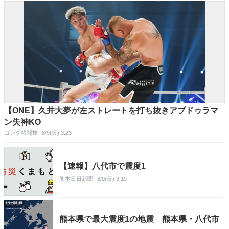
【ONE】久井大夢が左ストレートを打ち抜きアブドゥラマ
ン失神KO
ゴング格闘技
8/9(日) 3:23
【速報】八代市で震度1
熊本日日新聞
8/9(日) 3:19
熊本県で最大震度1の地震 熊本県・八代市