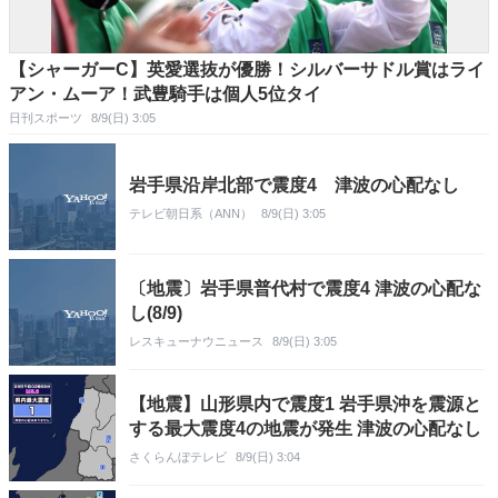
【シャーガーC】英愛選抜が優勝！シルバーサドル賞はライ
アン・ムーア！武豊騎手は個人5位タイ
日刊スポーツ
8/9(日) 3:05
岩手県沿岸北部で震度4 津波の心配なし
テレビ朝日系（ANN）
8/9(日) 3:05
〔地震〕岩手県普代村で震度4 津波の心配な
し(8/9)
レスキューナウニュース
8/9(日) 3:05
【地震】山形県内で震度1 岩手県沖を震源と
する最大震度4の地震が発生 津波の心配なし
さくらんぼテレビ
8/9(日) 3:04