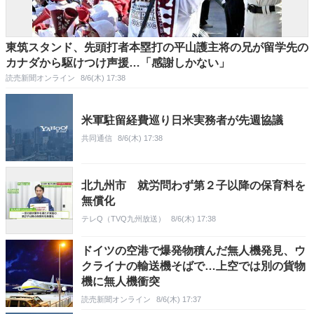
東筑スタンド、先頭打者本塁打の平山護主将の兄が留学先の
カナダから駆けつけ声援…「感謝しかない」
読売新聞オンライン
8/6(木) 17:38
米軍駐留経費巡り日米実務者が先週協議
共同通信
8/6(木) 17:38
北九州市 就労問わず第２子以降の保育料を
無償化
テレQ（TVQ九州放送）
8/6(木) 17:38
ドイツの空港で爆発物積んだ無人機発見、ウ
クライナの輸送機そばで…上空では別の貨物
機に無人機衝突
読売新聞オンライン
8/6(木) 17:37