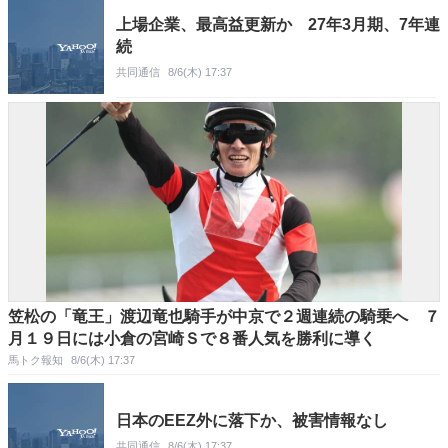
上場企業、最高益更新か 27年3月期、7年連
続
共同通信
8/6(木) 17:37
笠松の「竜王」渡辺竜也騎手が中京で２週連続の騎乗へ ７
月１９日には小倉の宮崎Ｓで８番人気を勝利に導く
馬トク報知
8/6(木) 17:37
日本のEEZ外に落下か、被害情報なし
共同通信
8/6(木) 17:37