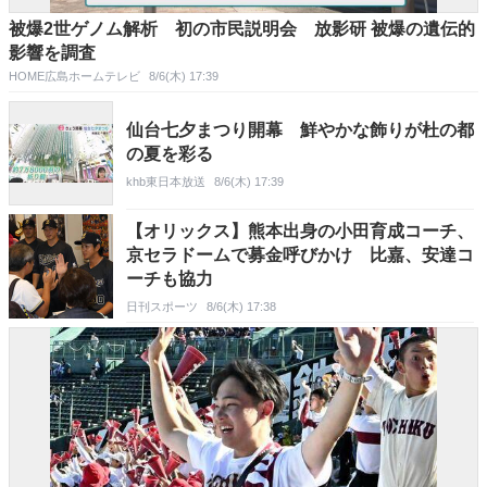
被爆2世ゲノム解析 初の市民説明会 放影研 被爆の遺伝的
影響を調査
HOME広島ホームテレビ
8/6(木) 17:39
仙台七夕まつり開幕 鮮やかな飾りが杜の都
の夏を彩る
khb東日本放送
8/6(木) 17:39
【オリックス】熊本出身の小田育成コーチ、
京セラドームで募金呼びかけ 比嘉、安達コ
ーチも協力
日刊スポーツ
8/6(木) 17:38