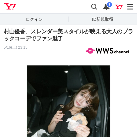
Yahoo! JAPAN
検索
通知
i
ログイン
ID新規取得
村山優香、スレンダー美スタイルが映える大人のブラ
ックコーデでファン魅了
5/16(土) 23:15