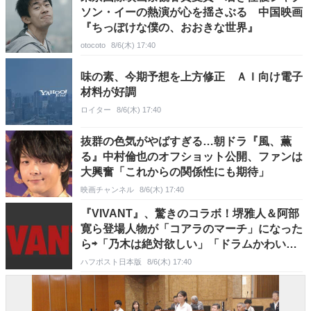
ソン・イーの熱演が心を揺さぶる 中国映画
『ちっぽけな僕の、おおきな世界』
otocoto
8/6(木) 17:40
味の素、今期予想を上方修正 ＡＩ向け電子
材料が好調
ロイター
8/6(木) 17:40
抜群の色気がやばすぎる…朝ドラ『風、薫
る』中村倫也のオフショット公開、ファンは
大興奮「これからの関係性にも期待」
映画チャンネル
8/6(木) 17:40
『VIVANT』、驚きのコラボ！堺雅人＆阿部
寛ら登場人物が「コアラのマーチ」になった
ら⇨「乃木は絶対欲しい」「ドラムかわいす
ぎ」の声
ハフポスト日本版
8/6(木) 17:40