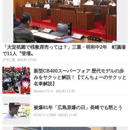
「大淀祇園で桟敷席売っては？」三重・明和中2年 町議場
で11人〝登壇〟
夕刊三重
8/6(木) 17:40
新型CB400スーパーフォア 歴代モデルの歩
みをサクッと解説！【てんちょーのサクッと
名車解説】
Webikeプラス
8/6(木) 17:40
被爆81年「広島原爆の日」長崎でも黙とう
KTNテレビ長崎
8/6(木) 17:40