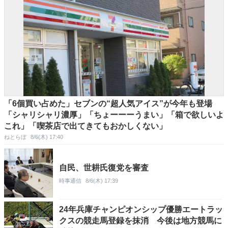
「6個買い占めた」セブンの“超人気アイス”が今年も登場
「シャリシャリ濃厚」「ちょーーーうまい」「箱で欲しいよ
これ」「喫茶店で出てきてもおかしくない」
ねとらぼ
8/6(木) 17:40
自民、世耕氏復党を審査
時事通信
8/6(木) 17:39
24年兵庫チャンピオンシップ優勝エートラッ
クスの競走馬登録を抹消 今後は地方競馬に