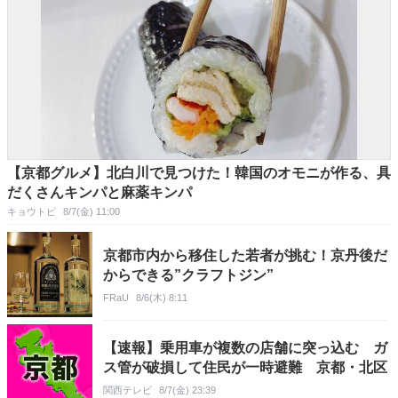
【京都グルメ】北白川で見つけた！韓国のオモニが作る、具
だくさんキンパと麻薬キンパ
キョウトピ
8/7(金) 11:00
京都市内から移住した若者が挑む！京丹後だ
からできる”クラフトジン”
FRaU
8/6(木) 8:11
【速報】乗用車が複数の店舗に突っ込む ガ
ス管が破損して住民が一時避難 京都・北区
関西テレビ
8/7(金) 23:39