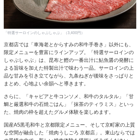
「特選サーロインのしゃぶしゃぶ」（3,400円）
京都店では「車海老とからすみの和牛手巻き」以外にも、
限定メニューを豊富にラインアップ。「特選サーロインの
しゃぶしゃぶ」は、昆布と鰹の一番出汁に鮎魚醤の発酵に
よる旨味を加えた特製出汁で味わう一品。サーロインの上
品な甘みを引き立てながら、九条ねぎが後味をさっぱりと
まとめ、心地よい余韻へと導きます。
さらに、「キャビアと牛コンソメ、和牛のタルタル」「甘
鯛と厳選和牛の石焼ごはん」「抹茶のティラミス」といっ
た、焼肉の枠を超えたグルメ体験を楽しめます。
国産A5黒毛和牛と京都限定メニュー、そして京町家の上質
な空間が融合した「焼肉うしごろ 京都店」。東山ならでは