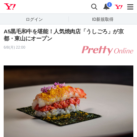
Yahoo! JAPAN
検索
通知
i
ログイン
ID新規取得
A5黒毛和牛を堪能！人気焼肉店「うしごろ」が京
都・東山にオープン
6/8(月) 22:00