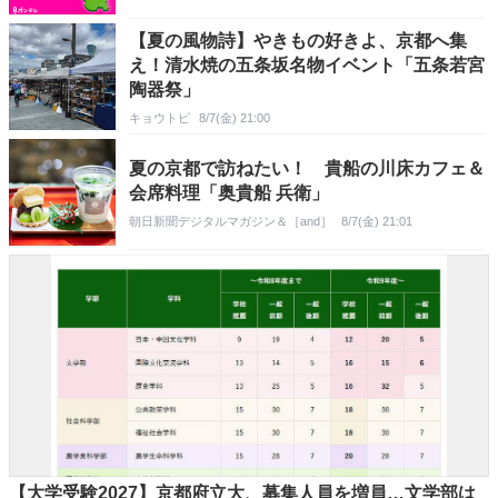
【夏の風物詩】やきもの好きよ、京都へ集
え！清水焼の五条坂名物イベント「五条若宮
陶器祭」
キョウトピ
8/7(金) 21:00
夏の京都で訪ねたい！ 貴船の川床カフェ＆
会席料理「奥貴船 兵衛」
朝日新聞デジタルマガジン＆［and］
8/7(金) 21:01
【大学受験2027】京都府立大、募集人員を増員…文学部は