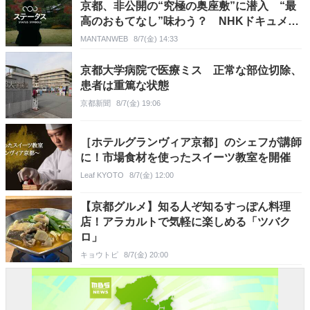
京都、非公開の“究極の奥座敷”に潜入 “最
高のおもてなし”味わう？ NHKドキュメン
タリー
MANTANWEB
8/7(金) 14:33
京都大学病院で医療ミス 正常な部位切除、
患者は重篤な状態
京都新聞
8/7(金) 19:06
［ホテルグランヴィア京都］のシェフが講師
に！市場食材を使ったスイーツ教室を開催
Leaf KYOTO
8/7(金) 12:00
【京都グルメ】知る人ぞ知るすっぽん料理
店！アラカルトで気軽に楽しめる「ツバク
ロ」
キョウトピ
8/7(金) 20:00