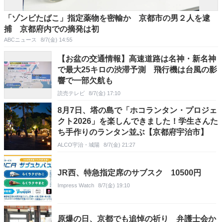
「ゾンビたばこ」指定薬物を密輸か 京都市の男２人を逮
捕 京都府内での摘発は初
ABCニュース
8/7(金) 14:55
【お盆の交通情報】高速道路は名神・新名神
で最大25キロの渋滞予測 飛行機は台風の影
響で一部欠航も
読売テレビ
8/7(金) 17:10
8月7日、塔の島で「ホコランタン・プロジェ
クト2026」を楽しんできました！学生さんた
ち手作りのランタン並ぶ【京都府宇治市】
ALCO宇治・城陽
8/7(金) 21:27
JR西、特急指定席のサブスク 10500円
Impress Watch
8/7(金) 19:10
原爆の日、京都でも追悼の祈り 弁護士会か