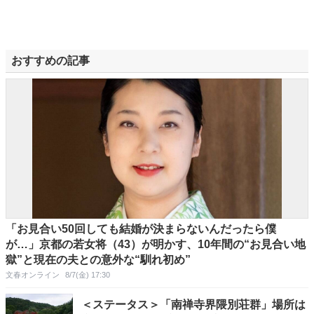
おすすめの記事
「お見合い50回しても結婚が決まらないんだったら僕
が…」京都の若女将（43）が明かす、10年間の“お見合い地
獄”と現在の夫との意外な“馴れ初め”
文春オンライン
8/7(金) 17:30
＜ステータス＞「南禅寺界隈別荘群」場所は