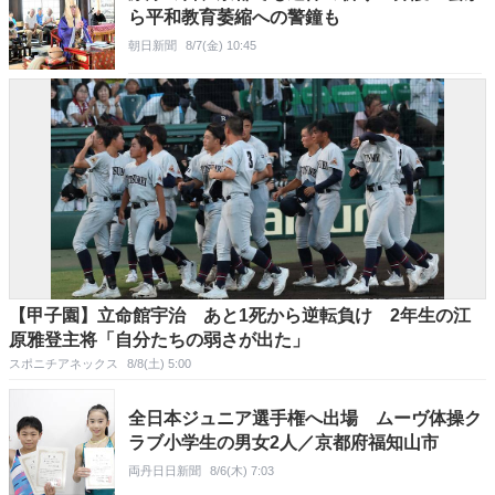
ら平和教育萎縮への警鐘も
朝日新聞
8/7(金) 10:45
【甲子園】立命館宇治 あと1死から逆転負け 2年生の江
原雅登主将「自分たちの弱さが出た」
スポニチアネックス
8/8(土) 5:00
全日本ジュニア選手権へ出場 ムーヴ体操ク
ラブ小学生の男女2人／京都府福知山市
両丹日日新聞
8/6(木) 7:03