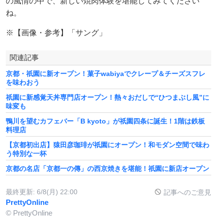
の風情の中で、新しい焼肉体験を堪能してみてください
ね。
※【画像・参考】「サング」
関連記事
京都・祇園に新オープン！菓子wabiyaでクレープ＆チーズスフレ
を味わおう
祇園に新感覚天丼専門店オープン！熱々おだしで“ひつまぶし風”に
味変も
鴨川を望むカフェバー「B kyoto」が祇園四条に誕生！1階は鉄板
料理店
【京都初出店】猿田彦珈琲が祇園にオープン！和モダン空間で味わ
う特別な一杯
京都の名店「京都一の傳」の西京焼きを堪能！祇園に新店オープン
最終更新:
6/8(月) 22:00
記事へのご意見
PrettyOnline
© PrettyOnline