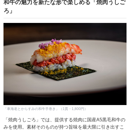
和牛の魅力を新たな形で楽しめる「焼肉うしご
ろ」
「車海老とからすみの和牛手巻き」（1貫・1,800円）
「焼肉うしごろ」では、提供する焼肉に国産A5黒毛和牛の
みを使用。素材そのものが持つ旨味を最大限に引き出すこ