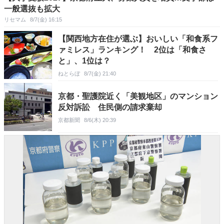
一般選抜も拡大
リセマム
8/7(金) 16:15
【関西地方在住が選ぶ】おいしい「和食系フ
ァミレス」ランキング！ 2位は「和食さ
と」、1位は？
ねとらぼ
8/7(金) 21:40
京都・聖護院近く「美観地区」のマンション
反対訴訟 住民側の請求棄却
京都新聞
8/6(木) 20:39