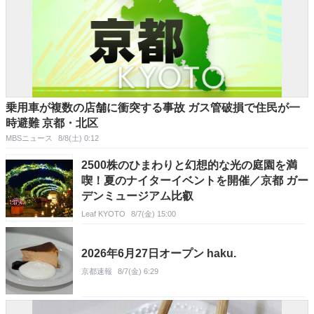
乗用車が複数の店舗に衝突する事故 ガス管破損で住民が一
時避難 京都・北区
MBSニュース
8/8(土) 0:12
2500株のひまわりと幻想的な光の庭園を満
喫！夏のナイターイベントを開催／京都 ガー
デンミュージアム比叡
Leaf KYOTO
8/7(金) 15:00
2026年6月27日オープン haku.
京都速報
8/7(金) 6:29