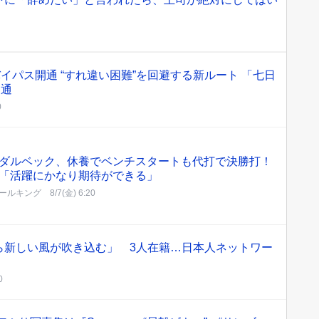
バイパス開通 “すれ違い困難”を回避する新ルート 「七日
開通
0
ダルベック、休養でベンチスタートも代打で決勝打！
「活躍にかなり期待ができる」
ールキング
8/7(金) 6:20
ら新しい風が吹き込む」 3人在籍…日本人ネットワー
0