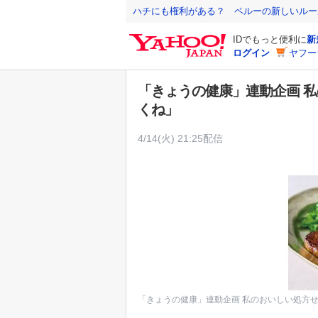
Y
ハチにも権利がある？ ペルーの新しいルー
a
IDでもっと便利に
新
h
ログイン
ヤフー
o
o
「きょうの健康」連動企画 
!
くね」
J
A
4/14(火) 21:25配信
P
A
N
「きょうの健康」連動企画 私のおいしい処方