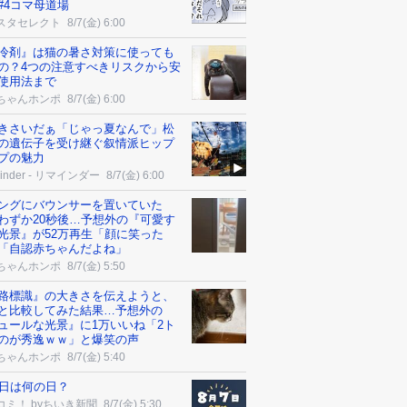
#4コマ母道場
スタセレクト
8/7(金) 6:00
冷剤』は猫の暑さ対策に使っても
の？4つの注意すべきリスクから安
使用法まで
ちゃんホンポ
8/7(金) 6:00
きさいだぁ「じゃっ夏なんで」松
の遺伝子を受け継ぐ叙情派ヒップ
プの魅力
minder - リマインダー
8/7(金) 6:00
ングにバウンサーを置いていた
わずか20秒後…予想外の『可愛す
光景』が52万再生「顔に笑った
「自認赤ちゃんだよね」
ちゃんホンポ
8/7(金) 5:50
路標識』の大きさを伝えようと、
と比較してみた結果…予想外の
ュールな光景』に1万いいね「2ト
のが秀逸ｗｗ」と爆笑の声
ちゃんホンポ
8/7(金) 5:40
7日は何の日？
コミ！ byちいき新聞
8/7(金) 5:30