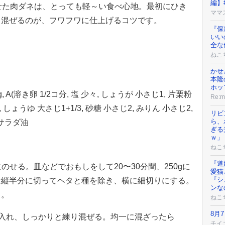
編】
せた肉ダネは、とっても軽～い食べ心地。最初にひき
ママ
く混ぜるのが、フワフワに仕上げるコツです。
『保
いい
全な
ねこ
かせ
本隆
ホッ
, A(溶き卵 1/2コ分, 塩 少々, しょうが 小さじ1, 片栗粉
Re:
, しょうゆ 大さじ1+1/3, 砂糖 小さじ2, みりん 小さじ2,
リビ
ら、
 サラダ油
ぎる
ｗ」
ねこ
『道
のせる。皿などでおもしをして20〜30分間、250gに
愛猫
『シ
は縦半分に切ってヘタと種を除き、横に細切りにする。
ンな
く。
ねこ
8月
肉を入れ、しっかりと練り混ぜる。均一に混ざったら
チイ