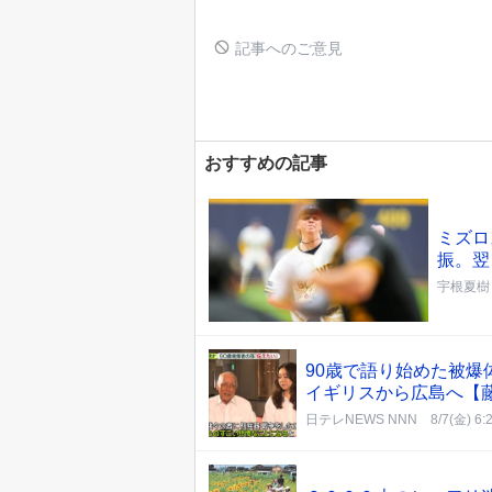
記事へのご意見
おすすめの記事
ミズロ
振。翌
宇根夏樹
90歳で語り始めた被
イギリスから広島へ【
日テレNEWS NNN
8/7(金) 6: