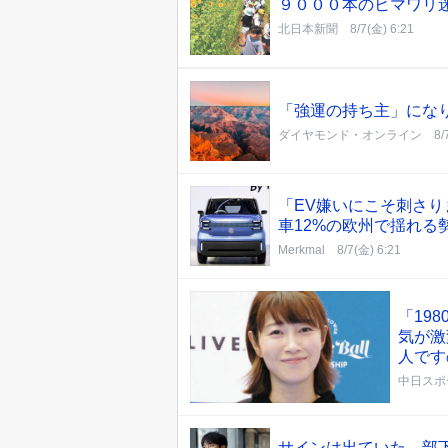
９０００本のヒマワリ
北日本新聞
8/7(金) 6:21
「強運の持ち主」にな
ダイヤモンド・オンライン
8/
「EV嫌いにこそ刺さり
車12%の欧州で揺れる
Merkmal
8/7(金) 6:21
「19
気が激
人です
中日スポ
サインは出ていた…部