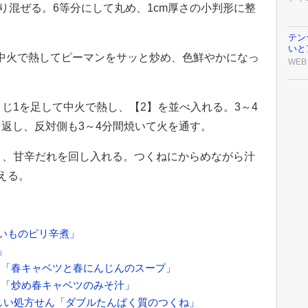
り混ぜる。6等分にして丸め、1cm厚さの小判形に整
テン
いと
2を中火で熱してピーマンをサッと炒め、色鮮やかになっ
WEB
さじ1を足して中火で熱し、【2】を並べ入れる。3～4
返し、反対側も3～4分間焼いて火を通す。
拭き、甘辛だれを回し入れる。つくねにからめながら汁
える。
がいものピリ辛煮」
」
ツ「春キャベツと春にんじんのスープ」
ツ「炒め春キャベツのみそ汁」
しい処方せん「ダブルたんぱく質のつくね」