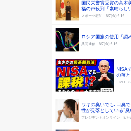
国民栄誉賞受賞の高木
福の声殺到「素晴らし
スポーツ報知
8/7(金) 6:16
ロシア国旗の使用「認
共同通信
8/7(金) 6:16
NIS
の落と
LIMO
8
ワキの臭いでも､口臭で
性が見落としている"臭
プレジデントオンライン
8/7(