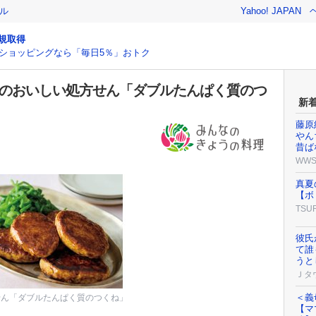
ル
Yahoo! JAPAN
規取得
ショッピングなら「毎日5％」おトク
私のおいしい処方せん「ダブルたんぱく質のつ
新
藤原
やん
昔ば
WW
真夏
【ボ
TSU
彼氏
て誰
うと
Ｊタ
＜義
せん「ダブルたんぱく質のつくね」
【マ