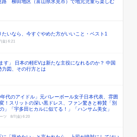
迷路 柳田地区（富山県氷見市）で地元児童ら楽しむ
りたいなら、今すぐやめた方がいいこと・ベスト1
7(金) 6:21
ます」 日本の軽EVは新たな主役になれるのか？ 中国
勢力図、その行方とは
80年代のアイドル」元バレーボール女子日本代表、雰囲
変！スリットの深い黒ドレス、ファン驚きと称賛「別
の」「宇多田ヒカルに似てる！」「ハンサム美女」
ーツ
8/7(金) 6:20
下に「辞めたい」と言われたら、上司が絶対にしてはい