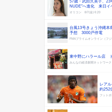
57歳・武田久美子、23
NUDE”へ進化 来日
オリコン
8/7(金) 6:20
台風13号きょう沖縄本
予想 3000戸停電
FNNプライムオンライン（フ
東中野にハラール店 
みんなの経済新聞ネットワーク
レアル
約25
フットボ