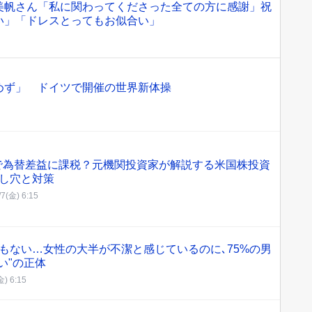
美帆さん「私に関わってくださった全ての方に感謝」祝
い」「ドレスとってもお似合い」
めず」 ドイツで開催の世界新体操
Aで為替差益に課税？元機関投資家が解説する米国株投資
し穴と対策
/7(金) 6:15
もない…女性の大半が不潔と感じているのに､75%の男
い"の正体
金) 6:15