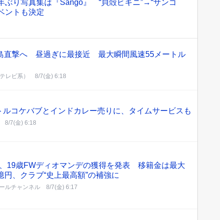
年ぶり写真集は『Sango』 “貝殻ビキニ”→“サンゴ
イベントも決定
島直撃へ 昼過ぎに最接近 最大瞬間風速55メートル
ジテレビ系）
8/7(金) 6:18
トルコケバブとインドカレー売りに、タイムサービスも
8/7(金) 6:18
、19歳FWディオマンデの獲得を発表 移籍金は最大
2億円、クラブ“史上最高額”の補強に
ールチャンネル
8/7(金) 6:17