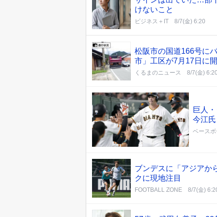
けないこと
ビジネス＋IT
8/7(金) 6:20
松阪市の国道166号に
市」工区が7月17日に
くるまのニュース
8/7(金) 6:2
巨人・
今江氏
ベースボ
ブンデスに「アジアか
クに現地注目
FOOTBALL ZONE
8/7(金) 6:2