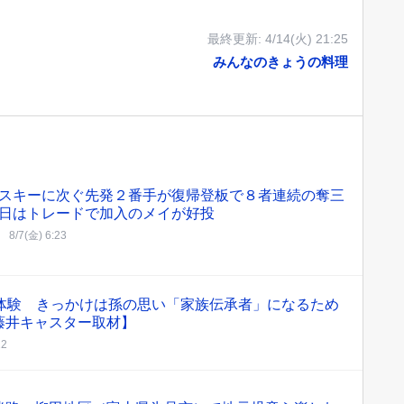
最終更新:
4/14(火) 21:25
みんなのきょうの料理
スキーに次ぐ先発２番手が復帰登板で８者連続の奪三
日はトレードで加入のメイが好投
8/7(金) 6:23
爆体験 きっかけは孫の思い「家族伝承者」になるため
藤井キャスター取材】
22