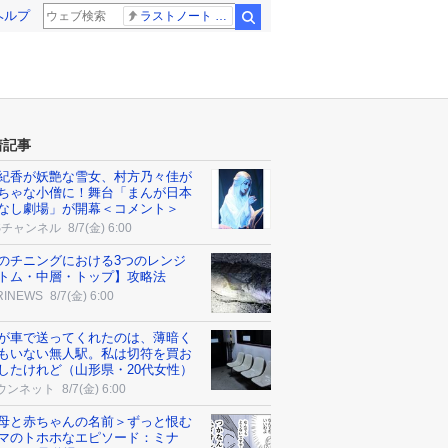
ヘルプ
ラストノート 内田有紀
検索
着記事
紀香が妖艶な雪女、村方乃々佳が
ちゃな小僧に！舞台「まんが日本
なし劇場」が開幕＜コメント＞
Sチャンネル
8/7(金) 6:00
のチニングにおける3つのレンジ
トム・中層・トップ】攻略法
RINEWS
8/7(金) 6:00
が車で送ってくれたのは、薄暗く
もいない無人駅。私は切符を買お
したけれど（山形県・20代女性）
ウンネット
8/7(金) 6:00
母と赤ちゃんの名前＞ずっと恨む
マのトホホなエピソード：ミナ