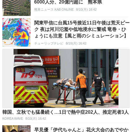
6000人分、20億円超に 熊本県
熊本ニュース KAB ONLINE
8/10(月) 16:42
関東甲信に台風15号接近11日午後は荒天ピー
ク 夜は河川氾濫や低地浸水に警戒 竜巻・ひ
ょうにも注意【風と雨のシミュレーション】
チューリップテレビ
8/10(月) 16:42
韓国、立秋でも猛暑続く…1日で熱中症202人、推定死者3人
KOREA WAVE
8/10(月) 16:42
早見優「伊代ちゃんと」花火大会のあでやか