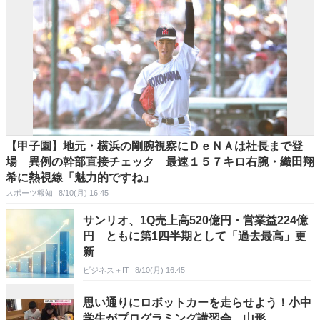
【甲子園】地元・横浜の剛腕視察にＤｅＮＡは社長まで登
場 異例の幹部直接チェック 最速１５７キロ右腕・織田翔
希に熱視線「魅力的ですね」
スポーツ報知
8/10(月) 16:45
サンリオ、1Q売上高520億円・営業益224億
円 ともに第1四半期として「過去最高」更
新
ビジネス＋IT
8/10(月) 16:45
思い通りにロボットカーを走らせよう！小中
学生がプログラミング講習会 山形