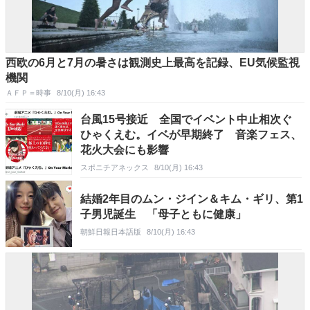
西欧の6月と7月の暑さは観測史上最高を記録、EU気候監視
機関
ＡＦＰ＝時事
8/10(月) 16:43
台風15号接近 全国でイベント中止相次ぐ
ひゃくえむ。イベが早期終了 音楽フェス、
花火大会にも影響
スポニチアネックス
8/10(月) 16:43
結婚2年目のムン・ジイン＆キム・ギリ、第1
子男児誕生 「母子ともに健康」
朝鮮日報日本語版
8/10(月) 16:43