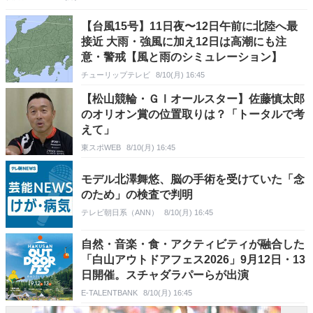
【台風15号】11日夜〜12日午前に北陸へ最
接近 大雨・強風に加え12日は高潮にも注
意・警戒【風と雨のシミュレーション】
チューリップテレビ
8/10(月) 16:45
【松山競輪・ＧⅠオールスター】佐藤慎太郎
のオリオン賞の位置取りは？「トータルで考
えて」
東スポWEB
8/10(月) 16:45
モデル北澤舞悠、脳の手術を受けていた「念
のため」の検査で判明
テレビ朝日系（ANN）
8/10(月) 16:45
自然・音楽・食・アクティビティが融合した
「白山アウトドアフェス2026」9月12日・13
日開催。スチャダラパーらが出演
E-TALENTBANK
8/10(月) 16:45