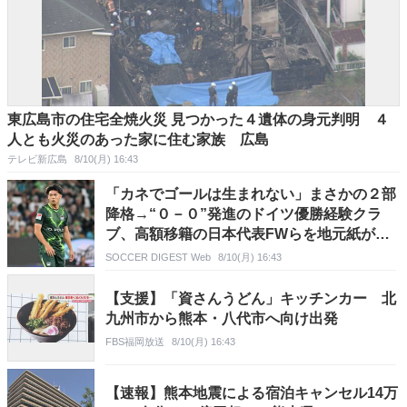
東広島市の住宅全焼火災 見つかった４遺体の身元判明 ４
人とも火災のあった家に住む家族 広島
テレビ新広島
8/10(月) 16:43
「カネでゴールは生まれない」まさかの２部
降格→“０－０”発進のドイツ優勝経験クラ
ブ、高額移籍の日本代表FWらを地元紙が痛
烈批判「解決策となるどころか、むしろ問
SOCCER DIGEST Web
8/10(月) 16:43
題」
【支援】「資さんうどん」キッチンカー 北
九州市から熊本・八代市へ向け出発
FBS福岡放送
8/10(月) 16:43
【速報】熊本地震による宿泊キャンセル14万