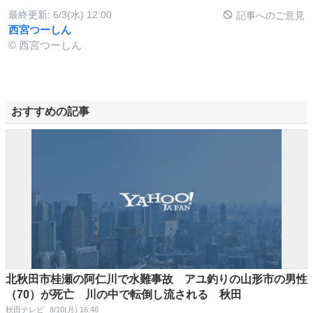
最終更新:
6/3(水) 12:00
記事へのご意見
西宮つーしん
© 西宮つーしん
おすすめの記事
北秋田市桂瀬の阿仁川で水難事故 アユ釣りの山形市の男性
（70）が死亡 川の中で転倒し流される 秋田
秋田テレビ
8/10(月) 16:46