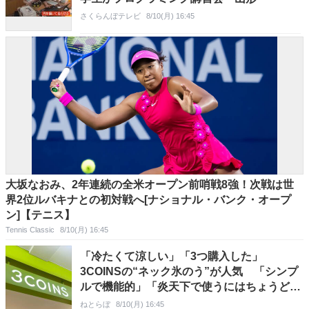
さくらんぼテレビ
8/10(月) 16:45
大坂なおみ、2年連続の全米オープン前哨戦8強！次戦は世
界2位ルバキナとの初対戦へ[ナショナル・バンク・オープ
ン]【テニス】
Tennis Classic
8/10(月) 16:45
「冷たくて涼しい」「3つ購入した」
3COINSの“ネック氷のう”が人気 「シンプ
ルで機能的」「炎天下で使うにはちょうどい
い」
ねとらぼ
8/10(月) 16:45