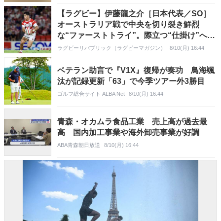
【ラグビー】伊藤龍之介［日本代表／SO］
オーストラリア戦で中央を切り裂き鮮烈
な“ファーストトライ”。際立つ“仕掛け”への
意識
ラグビーリパブリック（ラグビーマガジン）
8/10(月) 16:44
ベテラン助言で『V1X』復帰が奏功 鳥海颯
汰が記録更新「63」で今季ツアー外3勝目
ゴルフ総合サイト ALBA Net
8/10(月) 16:44
青森・オカムラ食品工業 売上高が過去最
高 国内加工事業や海外卸売事業が好調
ABA青森朝日放送
8/10(月) 16:44