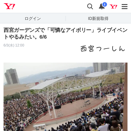
Yahoo! JAPAN
検索
通知
i
ログイン
ID新規取得
西宮ガーデンズで「可憐なアイボリー」ライブイベン
トやるみたい。6/6
6/3(水) 12:00