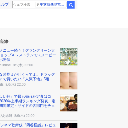
ヘルプ
甲状腺機能亢進症
検索
着記事
メニュー続々！グラングリーン大
ショップ＆レストランでスヌーピー
ボ開催
yOnline
8/6(木) 22:00
な若見えが叶うってよ。ドラッグ
アで買いたい「人気下地」5選
EE
8/6(木) 22:00
よい軒」で最も売れた定食はコ
2026年上半期ランキング発表、定
期間限定・サイドの各部門をチェ
ぴあ総研
8/6(木) 22:00
Wシネマ歌舞伎『四谷怪談』レビュ