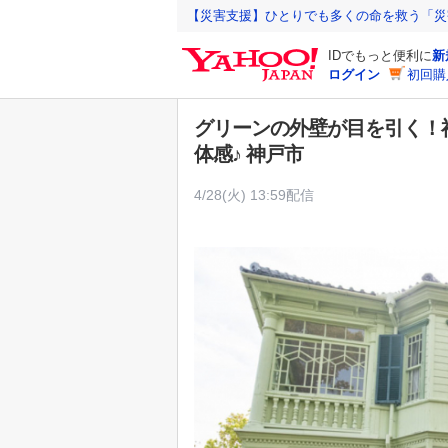
Y
【災害支援】ひとりでも多くの命を救う「災
a
IDでもっと便利に
新
h
ログイン
初回購
o
o
グリーンの外壁が目を引く！
!
体感♪ 神戸市
J
A
4/28(火) 13:59配信
P
A
N