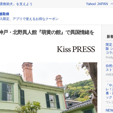
害救助犬」を支えよう
Yahoo! JAPAN
規取得
入限定、アプリで使えるお得なクーポン
神戸・北野異人館『萌黄の館』で異国情緒を
新
限定
阪 
コラ
Prett
自然
スト
4ME
「や
レ！
番・
ック
ウレ
NE