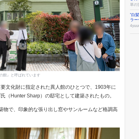
草の
“白
ラー
4yuu
の館』と呼ばれています
要文化財に指定された異人館のひとつで、1903年に
Hunter Sharp）の邸宅として建築されたもの。
築物で、印象的な張り出し窓やサンルームなど格調高