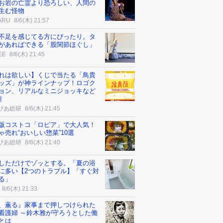
お岩の亡霊より恐ろしい、人間の
生む怪物
ARU
8/6(木) 21:57
不足を感じてる方にぴったり。タ
があればできる「股関節ほぐし」
EE
8/6(木) 21:45
れは欲しい】くじで当たる「鳥貴
ッズ」が神ラインナップ！ロゴク
ョン、リアルなミニジョッキなど
種
ぴあ総研
8/6(木) 21:45
版コストコ「ロピア」で大人気！
ゃ売れ“おいしい惣菜”10選
ぴあ総研
8/6(木) 21:40
しただけでゾッとする。「夏の浴
に多い【2つのトラブル】「すぐ対
る」
8/6(木) 21:33
、薫る』家事まで押しつけられた
看護婦 ～鈴木雅が守ろうとした働
とは