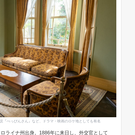
小説『べっぴんさん』など、ドラマ・映画のロケ地としても有名
ロライナ州出身。1886年に来日し、外交官として