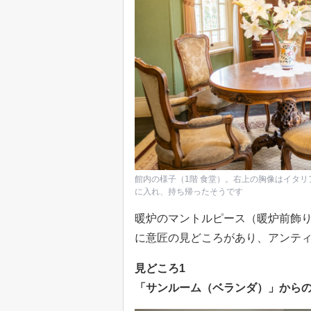
館内の様子（1階 食堂）。右上の胸像はイタ
に入れ、持ち帰ったそうです
暖炉のマントルピース（暖炉前飾
に意匠の見どころがあり、アンテ
見どころ1
「サンルーム（ベランダ）」から