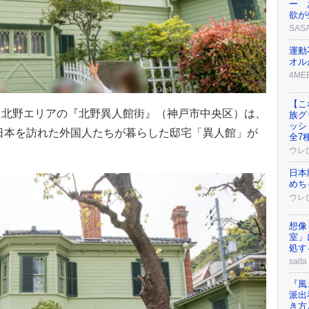
ー 
欲が
SAS
運動
オル
4ME
【こ
・北野エリアの『北野異人館街』（神戸市中央区）は、
族グ
ッシ
に日本を訪れた外国人たちが暮らした邸宅「異人館」が
全7
ウレ
日本
めち
ウレ
想像
室」
処す
saita
『風
派出
き方