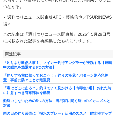
入らず、川を目視しながら静かに釣ることが釣果アップに
つながる。
＜週刊つりニュース関東版APC・藤崎信也／TSURINEWS
編＞
この記事は『週刊つりニュース関東版』2026年5月29日号
に掲載された記事を再編集したものになります。
関連記事
「釣りより断然大事！」マイカー釣行アングラーが実践する【運転
中の眠気を撃退する6つの方法】
「釣りする前に知っておこう！」釣りの怪我４パターン別応急処
置 事前に防ぐことが最重要！
「毒はどこにある？」釣りでよく見かける【有毒魚5選】 釣れた時
に注意すべき有毒部位を解説
船酔いしないための5つの方法 専門家に聞く酔いのメカニズムと
対策
雨の日の釣り装備に「撥水スプレー」活用のススメ 防水性アップ