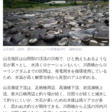
山北地区（提供：週刊つりニュース関東版APC・藤崎信也）
山北地区は山間部の渓流の川相で、ひと抱えもあるような
石が累々とし、水清くロケーションもいい。川西橋からロ
ーリングダムまでの区間は、発電用水を循環使用している
ため、水温が高く解禁当初から良型のアユが釣れる。
山北堰堤下流は、足柄橋周辺、高瀬橋下流、岩流瀬橋上
流、新大口橋周辺と釣り場が続く。日照りが続くと減水し
て釣りにくいが、大石が多いため出水後は残りアカが多
く、思わぬ大釣りが期待できる。川西橋から上流の河内川