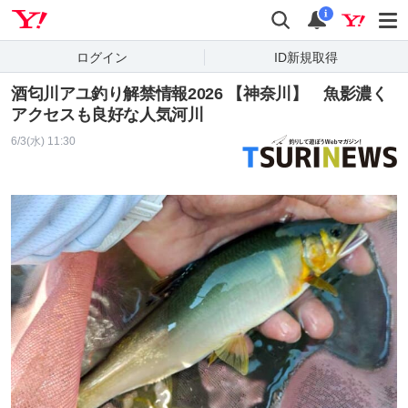
Yahoo! JAPAN
検索
通知
i
ログイン
ID新規取得
酒匂川アユ釣り解禁情報2026 【神奈川】 魚影濃く
アクセスも良好な人気河川
6/3(水) 11:30