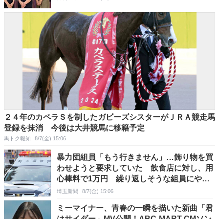
２４年のカペラＳを制したガビーズシスターがＪＲＡ競走馬
登録を抹消 今後は大井競馬に移籍予定
馬トク報知
8/7(金) 15:06
暴力団組員「もう行きません」…飾り物を買
わせようと要求していた 飲食店に対し、用
心棒料で1万円 繰り返しそうな組員にやめ
るよう命令「分かりました」
埼玉新聞
8/7(金) 15:06
ミーマイナー、青春の一瞬を描いた新曲「君
はサイダー」MV公開！ABC-MART CMソン