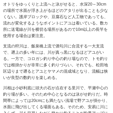
オトリをゆっくりと上流へと泳がせると、水深20～30cm
の場所で水面が浮き上がるほどのアタリが出ることも少な
くない。護岸ブロックや、豆腐石など人工物であっても、
流れが変化するようなポイントにアユは着いている。数カ
所に送電線が川を横切る場所があるので10m以上の長竿を
使用する場合は要注意。
支流の狩川は、飯泉橋上流で酒匂川に合流する一大支流
で、遡上の多い年には、川が真っ黒になるほどアユがい
る。一方で、コロガシ釣り中心の釣り場なので、トモ釣り
では根掛かりが非常に多く釣りづらい。それでも、松田地
区辺りまで遡るとアユとヤマメの混成域となり、流幅は狭
いが良型の数釣りを楽しめる。
川相は小砂利底に頭大の石が点在する里川で、平瀬中心の
釣り場が多い。そのため中心となるのは泳がせ釣りだ。時
間帯によっては20cmにも満たない浅場で野アユが掛かり、
水面に飛び出してくる場面もある。そのため、安易に川に