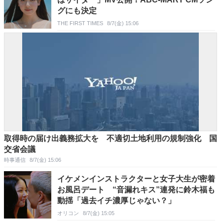
グにも決定
THE FIRST TIMES
8/7(金) 15:06
取得時の届け出義務拡大を 不適切土地利用の規制強化 国
交省会議
時事通信
8/7(金) 15:06
イケメンインストラクターと女子大生が密着
お風呂デート “音漏れキス”連発に鈴木福も
動揺「過去イチ濃厚じゃない？」
オリコン
8/7(金) 15:05