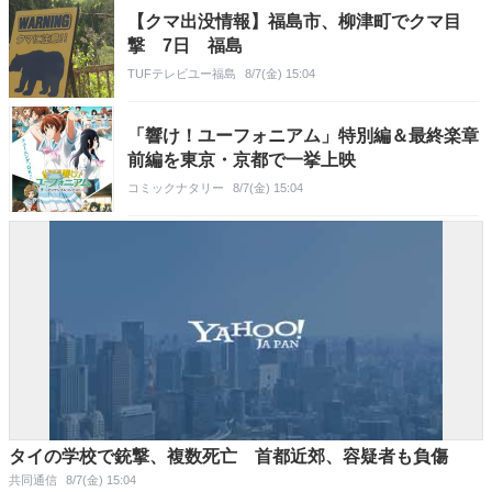
【クマ出没情報】福島市、柳津町でクマ目
撃 7日 福島
TUFテレビユー福島
8/7(金) 15:04
「響け！ユーフォニアム」特別編＆最終楽章
前編を東京・京都で一挙上映
コミックナタリー
8/7(金) 15:04
タイの学校で銃撃、複数死亡 首都近郊、容疑者も負傷
共同通信
8/7(金) 15:04