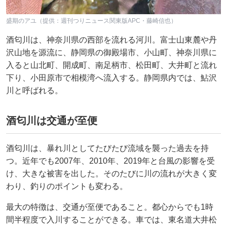
盛期のアユ（提供：週刊つりニュース関東版APC・藤崎信也）
酒匂川は、神奈川県の西部を流れる河川。富士山東麓や丹
沢山地を源流に、静岡県の御殿場市、小山町、神奈川県に
入ると山北町、開成町、南足柄市、松田町、大井町と流れ
下り、小田原市で相模湾へ流入する。静岡県内では、鮎沢
川と呼ばれる。
酒匂川は交通が至便
酒匂川は、暴れ川としてたびたび流域を襲った過去を持
つ。近年でも2007年、2010年、2019年と台風の影響を受
け、大きな被害を出した。そのたびに川の流れが大きく変
わり、釣りのポイントも変わる。
最大の特徴は、交通が至便であること。都心からでも1時
間半程度で入川することができる。車では、東名道大井松