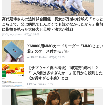
高代延博さんの追悼試合開催 長女が万感の始球式「ぐっと
こらえて。父は病気でしんどくても泣かなかったから」生前
に指揮を執った大経大と母校・法大が対戦
デイリースポーツ
8/7(金) 15:05
X68000用MMCカードリーダー「MMCじょい
君」のケース付きモデル
AKIBA PC Hotline!
8/7(金) 15:05
【サブウェイ夏の福袋】“即完売”続出！？
「1人5個は多すぎんか…」初日から殺到した
《お得すぎる中身》とは
LASISA
8/7(金) 15:05