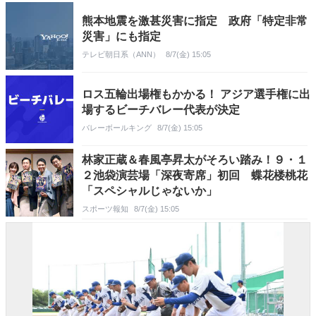
熊本地震を激甚災害に指定 政府「特定非常
災害」にも指定
テレビ朝日系（ANN）
8/7(金) 15:05
ロス五輪出場権もかかる！ アジア選手権に出
場するビーチバレー代表が決定
バレーボールキング
8/7(金) 15:05
林家正蔵＆春風亭昇太がそろい踏み！９・１
２池袋演芸場「深夜寄席」初回 蝶花楼桃花
「スペシャルじゃないか」
スポーツ報知
8/7(金) 15:05