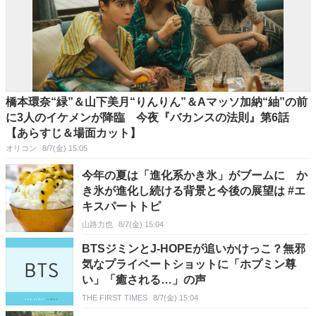
橋本環奈“緑”＆山下美月“りんりん”＆Aマッソ加納“紬”の前
に3人のイケメンが降臨 今夜『バカンスの法則』第6話
【あらすじ＆場面カット】
オリコン
8/7(金) 15:05
今年の夏は「進化系かき氷」がブームに か
き氷が進化し続ける背景と今後の展望は #エ
キスパートトピ
山路力也
8/7(金) 15:04
BTSジミンとJ-HOPEが追いかけっこ？無邪
気なプライベートショットに「ホプミン尊
い」「癒される…」の声
THE FIRST TIMES
8/7(金) 15:04