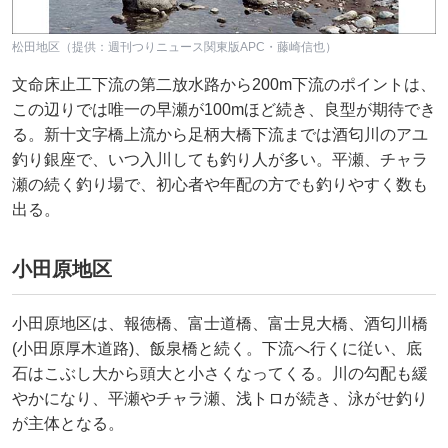
松田地区（提供：週刊つりニュース関東版APC・藤崎信也）
文命床止工下流の第二放水路から200m下流のポイントは、
この辺りでは唯一の早瀬が100mほど続き、良型が期待でき
る。新十文字橋上流から足柄大橋下流までは酒匂川のアユ
釣り銀座で、いつ入川しても釣り人が多い。平瀬、チャラ
瀬の続く釣り場で、初心者や年配の方でも釣りやすく数も
出る。
小田原地区
小田原地区は、報徳橋、富士道橋、富士見大橋、酒匂川橋
(小田原厚木道路)、飯泉橋と続く。下流へ行くに従い、底
石はこぶし大から頭大と小さくなってくる。川の勾配も緩
やかになり、平瀬やチャラ瀬、浅トロが続き、泳がせ釣り
が主体となる。