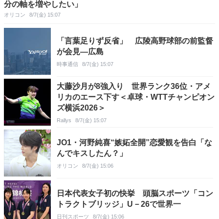
分の軸を増やしたい」
オリコン
8/7(金) 15:07
「言葉足りず反省」 広陵高野球部の前監督
が会見―広島
時事通信
8/7(金) 15:07
大藤沙月が8強入り 世界ランク36位・アメ
リカのエース下す＜卓球・WTTチャンピオン
ズ横浜2026＞
Rallys
8/7(金) 15:07
JO1・河野純喜“嫉妬全開”恋愛観を告白「な
んでキスしたん？」
オリコン
8/7(金) 15:06
日本代表女子初の快挙 頭脳スポーツ「コン
トラクトブリッジ」U－26で世界一
日刊スポーツ
8/7(金) 15:06