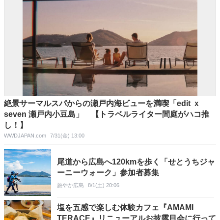
絶景サーマルスパからの瀬戸内海ビューを満喫「edit ｘ
seven 瀬戸内小豆島」 【トラベルライター間庭がハコ推
し！】
WWDJAPAN.com
7/31(金) 13:00
尾道から広島へ120kmを歩く「せとうちジャ
ーニーウォーク」参加者募集
旅やか広島
8/1(土) 20:06
塩を五感で楽しむ体験カフェ『AMAMI
TERACE』リニューアルお披露目会に行って