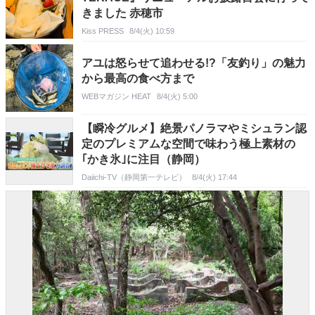
きました 赤穂市
Kiss PRESS
8/4(火) 10:59
アユは怒らせて追わせる!?「友釣り」の魅力
から最高の食べ方まで
WEBマガジン HEAT
8/4(火) 5:00
【瞬冷グルメ】絶景パノラマやミシュラン認
定のプレミアムな空間で味わう極上素材の
｢かき氷｣に注目（静岡）
Daiichi-TV（静岡第一テレビ）
8/4(火) 17:44