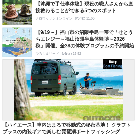
【沖縄で手仕事体験】現役の職人さんから直
接教わることができる5つのスポット
クロワッサンオンライン
8/5(水) 11:00
【9/19～】福山市の沼隈半島一帯で「せとう
ちエレジー～福山沼隈半島体験博～2026
秋」開催。全38の体験プログラムの予約開始
ひろしまリード
8/4(火) 16:52
【ハイエース】車内はまるで移動式の秘密基地！ クラフト
プラスの内装ギアで楽しむ琵琶湖ボートフィッシング