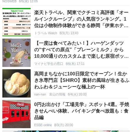
NOSWEB
8/5(水) 12:05
楽天トラベル、関東でクチコミ高評価「オー
ルインクルーシブ」の人気宿ランキング。1
位は小物制作体験ができる静岡「伊東ホテル
ジュラク」
トラベル Watch
8/3(月) 13:43
【一度は食べてみたい！】ハーゲンダッツ
の“すべての原点”「プレーンミルク」から
10,000通りのカスタムまで楽しむ原宿ポップ
アップ体験レポ
マイナビ学生の窓口
8/6(木) 17:11
高岡まちなかに100日限定でオープン！生か
き氷専門店【SHIRO】素材の風味が生きるふ
わふわ＆ジューシーな極上の一杯
nan-nan 富山の情報
8/4(火) 20:00
0円お出かけ「工場見学」スポット4選。手焼
きせんべい体験、バイキング食べ放題も：食
品編
ESSE-online
8/3(月) 20:00