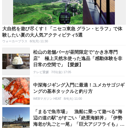
大自然を遊び尽くす！「ニセコ東急 グラン・ヒラフ」で体
験したい夏の大人気アクティビティ5選
ウォーカープラス
8/3(月) 11:30
松山の老舗バーが昼間限定で“かき氷専門
店” 極上天然氷使った逸品「感動体験を非
日常の空間で」【愛媛】
テレビ愛媛
7/31(金) 17:05
中深海ジギング入門に最適！ユメカサゴジギ
ングの基本タックルと釣り方
WEBマガジン HEAT
8/4(火) 11:00
「まるで魚市場」 漁船に乗って遊べる“海
辺の道の駅”がすごい「絶景海鮮丼」「伊勢
海老が丸ごと一尾」「巨大アジフライも」