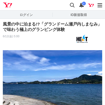
Yahoo! JAPAN
検索
通知
i
ログイン
ID新規取得
風景の中に泊まる!?「グランドーム瀬戸内しまなみ」
で味わう極上のグランピング体験
6/12(金) 5:00