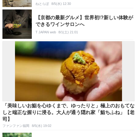
【実地レポート】
ねとらぼ
8/5(水) 12:30
【京都の最新グルメ】世界初!?新しい体験が
できるワインサロンへ
T JAPAN web
8/1(土) 21:01
「美味しいお鮨を心ゆくまで、ゆったりと」極上のおもてな
しと端正な握りに浸る。大人が通う隠れ家「鮨ちふね」【老
司】
ファンファン福岡
8/5(水) 19:02