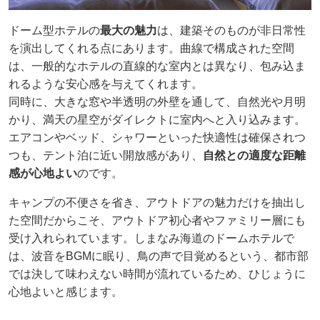
ドーム型ホテルの
最大の魅力
は、建築そのものが非日常性
を演出してくれる点にあります。曲線で構成された空間
は、一般的なホテルの直線的な室内とは異なり、包み込ま
れるような安心感を与えてくれます。
同時に、大きな窓や半透明の外壁を通して、自然光や月明
かり、満天の星空がダイレクトに室内へと入り込みます。
エアコンやベッド、シャワーといった快適性は確保されつ
つも、テント泊に近い開放感があり、
自然との適度な距離
感が心地よい
のです。
キャンプの不便さを省き、アウトドアの魅力だけを抽出し
た空間だからこそ、アウトドア初心者やファミリー層にも
受け入れられています。しまなみ海道のドームホテルで
は、波音をBGMに眠り、鳥の声で目覚めるという、都市部
では決して味わえない時間が流れているため、ひじょうに
心地よいと感じます。