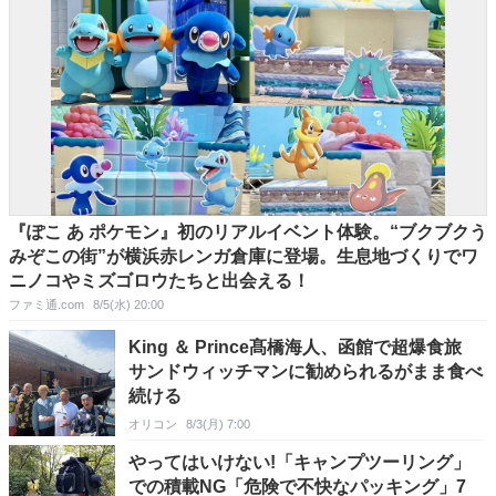
『ぽこ あ ポケモン』初のリアルイベント体験。“ブクブクう
みぞこの街”が横浜赤レンガ倉庫に登場。生息地づくりでワ
ニノコやミズゴロウたちと出会える！
ファミ通.com
8/5(水) 20:00
King ＆ Prince髙橋海人、函館で超爆食旅
サンドウィッチマンに勧められるがまま食べ
続ける
オリコン
8/3(月) 7:00
やってはいけない!「キャンプツーリング」
での積載NG「危険で不快なパッキング」7