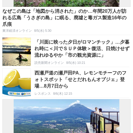
なぜこの島は「地図から消された」のか…年間20万人が訪
れる広島「うさぎの島」に眠る、廃墟と毒ガス製造16年の
爪痕
東洋経済オンライン
8/5(水) 5:30
「川面に映った夕日がロマンチック」…夕暮
れ時に＜川でＳＵＰ体験＞復活、日焼けせず
流れゆるやか「市の観光資源に」
読売新聞オンライン
8/5(水) 10:21
西瀬戸道の瀬戸田PA、レモンモチーフのフ
ォトスポット「せとだれもんオブジェ」登
場…8月7日から
レスポンス
8/6(木) 12:15