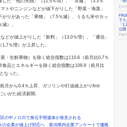
した「他の光熱」（12.5％増）、「衣服」（3.3％
『再
わん
トマトやニンジンなどが値下がりした「野菜・海藻」
FRU
下がりがあった「果物」（7.5％減）、うるち米やカッ
下ろ
％減）。
「1
公開
Pop’n
などが値上がりした「飲料」（13.0％増）、「通信」
（1.7％増）が上昇した。
・生鮮果物）を除く総合指数は110.6（前月比0.7％
鮮食品とエネルギーを除く総合指数は109.9（前月比
）となった。
は前月から0.4％上昇、ガソリンや灯油値上がりfirst
ス｜にいがた経済新聞.
西区の中ノロ川で身元不明遺体が発見される
.1％の企業が値上げ対応へ 新潟県内企業アンケートで価格