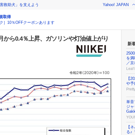
害救助犬」を支えよう
Yahoo! JAPAN
規取得
ク］10％OFFクーポンあります
から0.4％上昇、ガソリンや灯油値上がり
新
25
を満
／京
Leaf
【2
や予
Prett
単音
ジャッ
Gak
YOU
【ネ
る♪