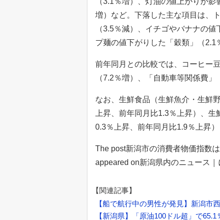
（3.1％増）、灯油の値上がりが影響
増）など。下落した主な項目は、
（3.5％減）、イチゴやバナナの値
プ麺の値下がりした「穀類」（2.1
前年同月との比較では、コーヒー豆
（7.2％増）、「自動車等関係費」
なお、生鮮食品（生鮮魚介・生鮮野菜
上昇、前年同月比1.3％上昇）、生
0.3％上昇、前年同月比1.9％上昇
The post新潟市の消費者物価指数
appeared on新潟県内のニュー
【関連記事】
【船で航行中の男性が発見】新潟市
【新潟県】「原油100ドル超」で65