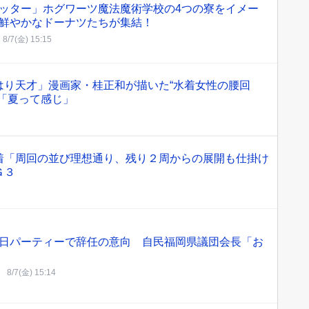
ッター」ホグワーツ魔法魔術学校の4つの寮をイメー
鮮やかなドーナツたちが集結！
8/7(金) 15:15
はり天才」漫画家・桂正和が描いた“水着女性の腰回
「夏って感じ」
着「周回の並び理想通り、残り２周からの展開も仕掛け
Ｇ３
日パーティーで辞任の意向 自民福岡県議団会長「お
8/7(金) 15:14