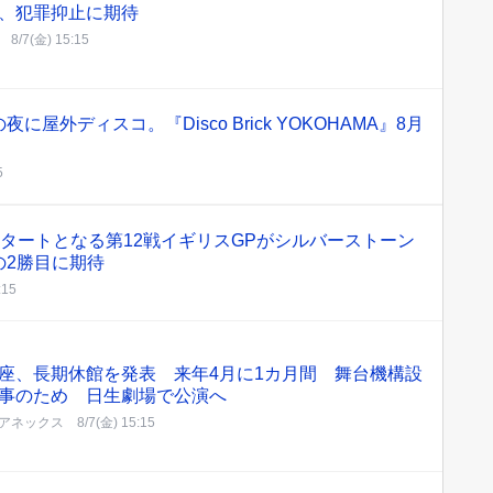
、犯罪抑止に期待
8/7(金) 15:15
屋外ディスコ。『Disco Brick YOKOHAMA』8月
5
のスタートとなる第12戦イギリスGPがシルバーストーン
の2勝目に期待
:15
座、長期休館を発表 来年4月に1カ月間 舞台機構設
事のため 日生劇場で公演へ
アネックス
8/7(金) 15:15