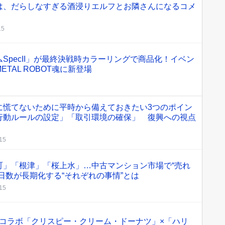
は、だらしなすぎる酒浸りエルフとお隣さんになるコメ
15
SpecII」が最終決戦時カラーリングで商品化！イベン
TAL ROBOT魂に新登場
に慌てないために平時から備えておきたい3つのポイン
行動ルールの設定」「取引環境の確保」 復興への視点
:15
町」「根津」「桜上水」…中古マンション市場で“売れ
日数が長期化する“それぞれの事情”とは
:15
コラボ「クリスピー・クリーム・ドーナツ」×「ハリ