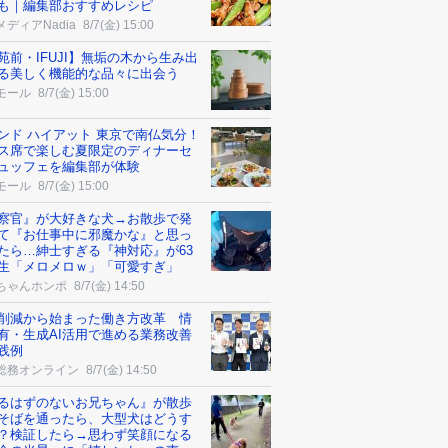
も｜編集部おすすめレシピ
ディアNadia
8/7(金) 15:00
苑前・IFUJI】無垢の木から生み出
る美しく機能的な品々に出会う
モール
8/7(金) 15:00
ンド ハイアット 東京で南仏気分！
ス席で楽しむ夏限定のディナーセ
ュッフェを編集部が体験
モール
8/7(金) 15:00
察官』が大好きな犬→お散歩で発
て『お仕事中に邪魔かな』と思っ
たら…紳士すぎる『神対応』が63
生「メロメロｗ」「可愛すぎ」
ちゃんホンポ
8/7(金) 14:50
削減から始まった働き方改革 情
有・生成AI活用で進める業務改善
践例
総務オンライン
8/7(金) 14:50
るはずのないお兄ちゃん』が散歩
そばを通ったら、大型犬はどうす
？検証したら→思わず笑顔になる