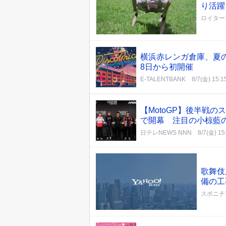
り活躍
ロイター
横浜赤レンガ倉庫、夏の夜に
8日から初開催
E-TALENTBANK
8/7(金) 15:1
【MotoGP】後半戦
で開幕 注目の小椋藍
日テレNEWS NNN
8/7(金) 15
歌舞伎
備の工
スポニチ