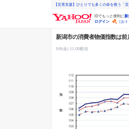
Y
【災害支援】ひとりでも多くの命を救う「災
a
IDでもっと便利に
新
h
ログイン
［おト
o
o
新潟市の消費者物価指数は前月
!
J
5/8(金) 11:00配信
A
P
A
N