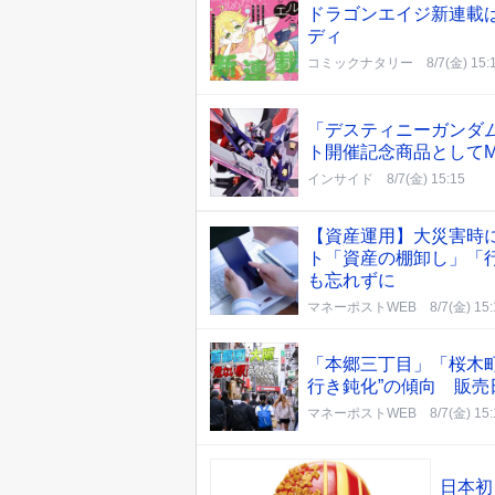
ドラゴンエイジ新連載
ディ
コミックナタリー
8/7(金) 15:
「デスティニーガンダム
ト開催記念商品としてME
インサイド
8/7(金) 15:15
【資産運用】大災害時
ト「資産の棚卸し」「
も忘れずに
マネーポストWEB
8/7(金) 15
「本郷三丁目」「桜木
行き鈍化”の傾向 販売
マネーポストWEB
8/7(金) 15
日本初