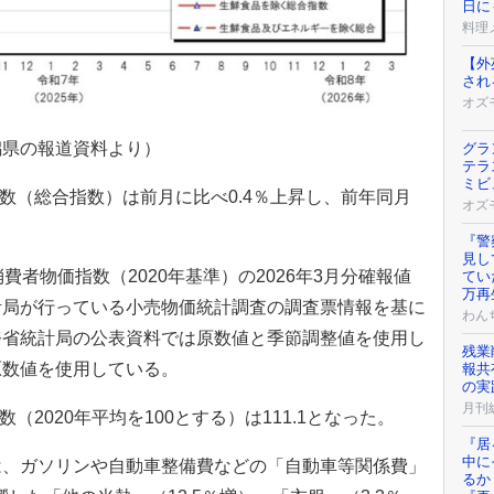
日に
料理メ
【外
され
オズ
潟県の報道資料より）
グラ
テラ
ミビ
指数（総合指数）は前月に比べ0.4％上昇し、前年同月
オズ
『警
見し
費者物価指数（2020年基準）の2026年3月分確報値
てい
万再
計局が行っている小売物価統計調査の調査票情報を基に
わん
務省統計局の公表資料では原数値と季節調整値を使用し
残業
原数値を使用している。
報共
の実
月刊
（2020年平均を100とする）は111.1となった。
『居
中に
は、ガソリンや自動車整備費などの「自動車等関係費」
るか