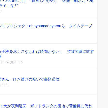
・2026年7月】「映画ちいかわ」「佐藤二朗さん・橋
O終了」など
16
ソロプロジェクトohayoumadayarouら タイムテーブ
る手段を尽くさなければ時間がない」 拉致問題に関す
催
NN
8/7(金) 15:15
郎さん、ひき逃げの疑いで書類送検
 15:15
ト犬が夜間巡回 米アトランタの団地で警備員に代わ