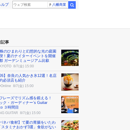
ヘルプ
八幡商業
検索
着記事
00株のひまわりと幻想的な光の庭園
喫！夏のナイターイベントを開催
都 ガーデンミュージアム比叡
 KYOTO
8/7(金) 15:00
026】奈良の人気かき氷12選！名店
約必須店も紹介
yOnline
8/7(金) 15:00
フレーズでリズム感を鍛える！
ク・ガーディナー’s Guitar
ko ３時間目
NG GUITAR
8/7(金) 15:00
バネバ食材】で夏の胃腸をいたわ
「スタミナおかず3選」食欲がない