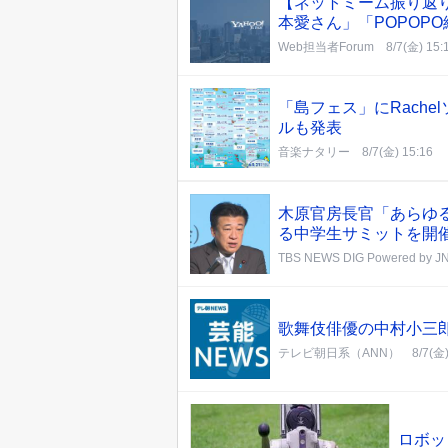
【ネットミーム振り返り
本愛さん」「POPOP
Web担当者Forum
8/7(金) 15:
「島フェス」にRachel
ルも発表
音楽ナタリー
8/7(金) 15:16
木原官房長官「あらゆ
る中学生サミットを開
TBS NEWS DIG Powered by J
歌舞伎俳優の中村小三
テレビ朝日系（ANN）
8/7(金)
ロボッ