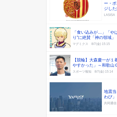
ー・ポ
ジした
LASISA
「食い込みが…」「や
り”に絶賛「神の領域」
マグミクス
8/7(金) 15:15
【競輪】大森慶一が１
やすかった」～和歌山
スポーツ報知
8/7(金) 15:14
地震当
わび」
共同通信