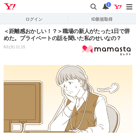
Yahoo! JAPAN
検索
通知
i
ログイン
ID新規取得
＜距離感おかしい！？＞職場の新人がたった1日で辞
めた。プライベートの話を聞いた私のせいなの？
6/1(月) 21:15