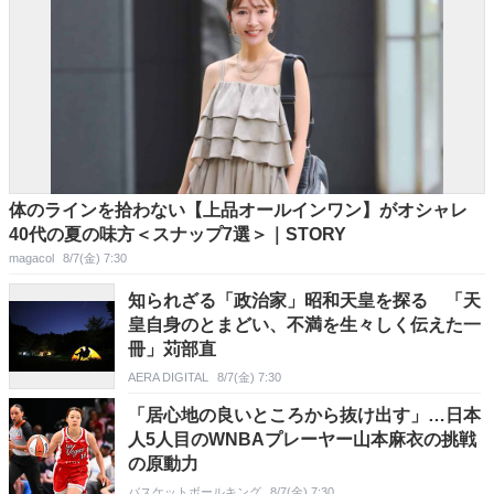
体のラインを拾わない【上品オールインワン】がオシャレ
40代の夏の味方＜スナップ7選＞｜STORY
magacol
8/7(金) 7:30
知られざる「政治家」昭和天皇を探る 「天
皇自身のとまどい、不満を生々しく伝えた一
冊」苅部直
AERA DIGITAL
8/7(金) 7:30
「居心地の良いところから抜け出す」…日本
人5人目のWNBAプレーヤー山本麻衣の挑戦
の原動力
バスケットボールキング
8/7(金) 7:30