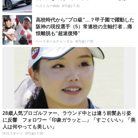
ベストカーWeb
8/7(金) 7:31
高校時代から“プロ級”…？甲子園で躍動した
阪神の現役選手（5）常連校の主軸打者…痛
恨離脱も”超速復帰”
ベースボールチャンネル
8/7(金) 7:30
28歳人気プロゴルファー、ラウンド中とは違う前髪あり姿
に反響 フォロワー「印象ガラッと…」「すごくいい」「美
人は何やっても美しい」
中日スポーツ
8/7(金) 7:30