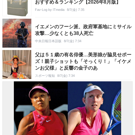
おすすめ＆ランキング【2026年8月版】
Fav-Log by ITmedia
8/7(金) 7:35
イエメンのフーシ派、政府軍基地にミサイル
攻撃…少なくとも38人死亡
中央日報日本語版
8/7(金) 7:34
父は５１歳の有名俳優…美形娘が脇見せポー
ズ！親子ショットも「そっくり！」「イケメ
ンお父様」と反響の金子のあ
スポーツ報知
8/7(金) 7:34