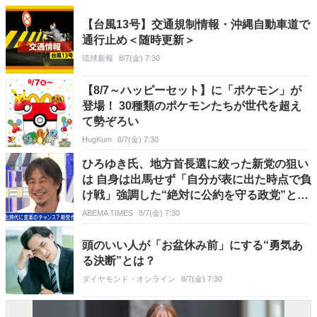
【台風13号】交通規制情報・沖縄自動車道で
通行止め＜随時更新＞
琉球新報
8/7(金) 7:30
【8/7～ハッピーセット】に「ポケモン」が
登場！ 30種類のポケモンたちが世代を超え
て勢ぞろい
HugKum
8/7(金) 7:30
ひろゆき氏、地方首長選に絞った新党の狙い
は 自身は出馬せず「自分が表に出た時点で負
け戦」強調した“絶対に公約を守る政党”と斬
新システムの内容
ABEMA TIMES
8/7(金) 7:30
頭のいい人が「お盆休み前」にする“勇気あ
る決断”とは？
ダイヤモンド・オンライン
8/7(金) 7:30