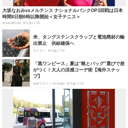
大坂なおみvsメルテンス ナショナルバンクOP3回戦は日本
時間8日朝6時以降開始＜女子テニス＞
tennis365.net
8/7(金) 7:34
米、タングステンスクラップと電池廃材の輸
出禁止 供給確保へ
ロイター
8/7(金) 7:34
「黒ワンピース」夏は“靴とバッグ”選びで差
がつく！大人の涼感コーデ術【海外スナッ
プ】
webマガジン mi-mollet
8/7(金) 7:33