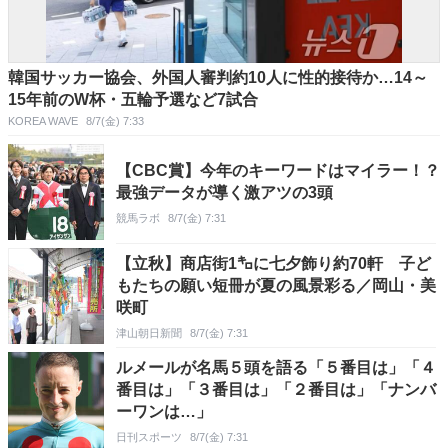
韓国サッカー協会、外国人審判約10人に性的接待か…14～
15年前のW杯・五輪予選など7試合
KOREA WAVE
8/7(金) 7:33
【CBC賞】今年のキーワードはマイラー！？
最強データが導く激アツの3頭
競馬ラボ
8/7(金) 7:31
【立秋】商店街1㌔に七夕飾り約70軒 子ど
もたちの願い短冊が夏の風景彩る／岡山・美
咲町
津山朝日新聞
8/7(金) 7:31
ルメールが名馬５頭を語る「５番目は」「４
番目は」「３番目は」「２番目は」「ナンバ
ーワンは…」
日刊スポーツ
8/7(金) 7:31