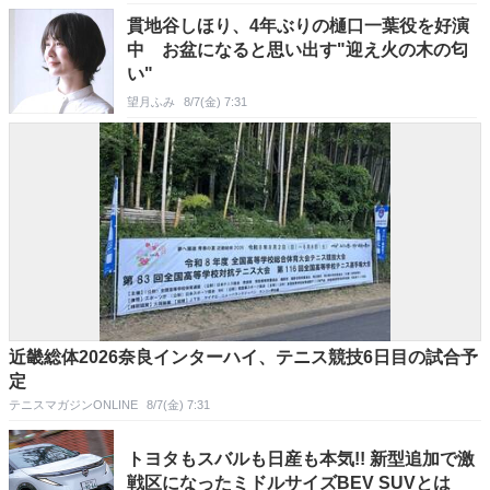
貫地谷しほり、4年ぶりの樋口一葉役を好演
中 お盆になると思い出す"迎え火の木の匂
い"
望月ふみ
8/7(金) 7:31
近畿総体2026奈良インターハイ、テニス競技6日目の試合予
定
テニスマガジンONLINE
8/7(金) 7:31
トヨタもスバルも日産も本気!! 新型追加で激
戦区になったミドルサイズBEV SUVとは