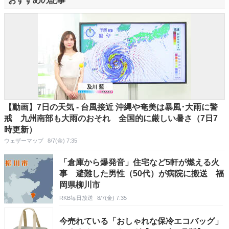
おすすめの記事
【動画】7日の天気 - 台風接近 沖縄や奄美は暴風･大雨に警
戒 九州南部も大雨のおそれ 全国的に厳しい暑さ（7日7
時更新）
ウェザーマップ
8/7(金) 7:35
「倉庫から爆発音」住宅など5軒が燃える火
事 避難した男性（50代）が病院に搬送 福
岡県柳川市
RKB毎日放送
8/7(金) 7:35
今売れている「おしゃれな保冷エコバッグ」