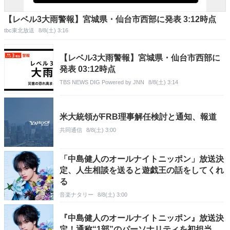
【レベル3大雨警報】宮城県・仙台市西部に発表 3:12時点
tbc東北放送
8/8(土) 3:16
【レベル3大雨警報】宮城県・仙台市西部に
発表 03:12時点
TBS NEWS DIG Powered by JNN
8/8(土) 3:14
米大統領がFRB理事解任検討と通知、報道
共同通信
8/8(土) 3:00
「中島健人のオールナイトニッポン」放送決
定、人生相談を送ると遊戯王の話をしてくれ
る
音楽ナタリー
8/8(土) 3:00
『中島健人のオールナイトニッポン』放送決
定！通称“1部”のパーソナリティを初担当