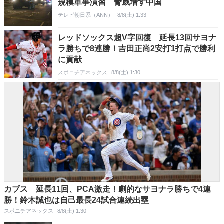
規模軍事演習 脅威増す中国
テレビ朝日系（ANN）
8/8(土) 1:33
レッドソックス超V字回復 延長13回サヨナ
ラ勝ちで8連勝！吉田正尚2安打1打点で勝利
に貢献
スポニチアネックス
8/8(土) 1:30
カブス 延長11回、PCA激走！劇的なサヨナラ勝ちで4連
勝！鈴木誠也は自己最長24試合連続出塁
スポニチアネックス
8/8(土) 1:30