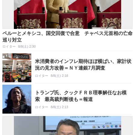
ペルーとメキシコ、国交回復で合意 チャベス元首相の亡命
巡り対立
ロイター
8/8(土) 2:30
米消費者のインフレ期待ほぼ横ばい、家計状
況の見方改善＝ＮＹ連銀7月調査
ロイター
8/8(土) 2:18
トランプ氏、クックＦＲＢ理事解任なお模
索 最高裁判断後も＝報道
ロイター
8/8(土) 2:13