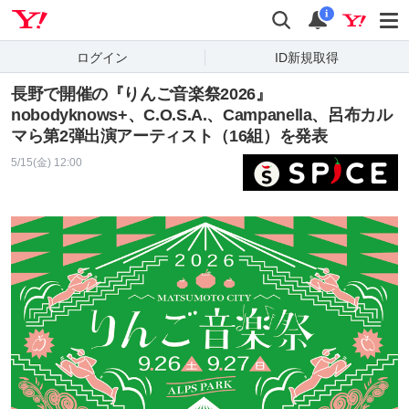
Yahoo! JAPAN
検索
通知
i
ログイン
ID新規取得
長野で開催の『りんご音楽祭2026』
nobodyknows+、C.O.S.A.、Campanella、呂布カル
マら第2弾出演アーティスト（16組）を発表
5/15(金) 12:00