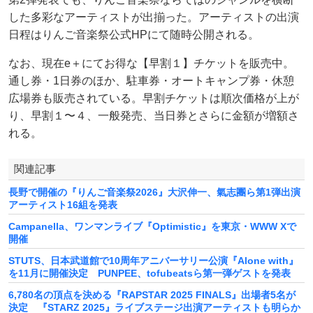
した多彩なアーティストが出揃った。アーティストの出演
日程はりんご音楽祭公式HPにて随時公開される。
なお、現在e＋にてお得な【早割１】チケットを販売中。
通し券・1日券のほか、駐車券・オートキャンプ券・休憩
広場券も販売されている。早割チケットは順次価格が上が
り、早割１〜４、一般発売、当日券とさらに金額が増額さ
れる。
関連記事
長野で開催の『りんご音楽祭2026』大沢伸一、氣志團ら第1弾出演
アーティスト16組を発表
Campanella、ワンマンライブ『Optimistic』を東京・WWW Xで
開催
STUTS、日本武道館で10周年アニバーサリー公演『Alone with』
を11月に開催決定 PUNPEE、tofubeatsら第一弾ゲストを発表
6,780名の頂点を決める『RAPSTAR 2025 FINALS』出場者5名が
決定 『STARZ 2025』ライブステージ出演アーティストも明らか