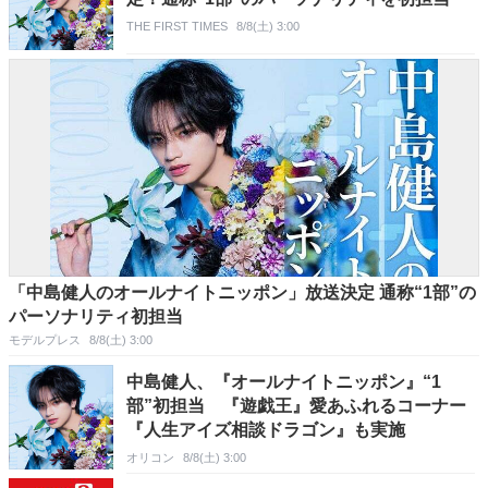
THE FIRST TIMES
8/8(土) 3:00
「中島健人のオールナイトニッポン」放送決定 通称“1部”の
パーソナリティ初担当
モデルプレス
8/8(土) 3:00
中島健人、『オールナイトニッポン』“1
部”初担当 『遊戯王』愛あふれるコーナー
『人生アイズ相談ドラゴン』も実施
オリコン
8/8(土) 3:00