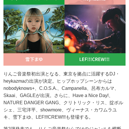
りんご音楽祭初出演となる、東京を拠点に活躍するDJ・
heykazmaの出演が決定。ヒップホップシーンからは
nobodyknows+、C.O.S.A.、Campanella、呂布カルマ、
Skaai、GAGLEが出演。さらに、Have a Nice Day!、
NATURE DANGER GANG、クリトリック・リス、掟ポル
シェ、三宅洋平、showmore、ヴィーナス・カワムラユ
キ、雪下まゆ、LEF!!!CREW!!!も登場する。
第2弾発表でも、りんご音楽祭ならではのジャンルを横断