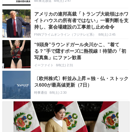
tbc東北放送
8/8(土) 2:47
アメリカの連邦高裁「トランプ大統領はホワ
イトハウスの所有者ではない」一審判断を支
持し、宴会場建設の工事差し止め命令
FNNプライムオンライン（フジテレビ系）
8/8(土) 2:45
“9頭身”ラウンドガール央川かこ、”着て
る？”手で隠すポーズに熱視線！待望の「初
写真集」にファン歓喜
イーファイト
8/8(土) 2:31
〔欧州株式〕軒並み上昇＝独・仏・ストック
ス600が最高値更新（7日）
時事通信
8/8(土) 2:30