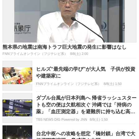
熊本県の地震は南海トラフ巨大地震の発生に影響はなし
FNNプライムオンライン（フジテレビ系）
8/8(土) 2:00
ヒルズ“最先端の学び”が大人気 子供が投資
や建築家に
FNNプライムオンライン（フジテレビ系）
8/8(土) 1:50
ダブル台風が日本列島へ 帰省ラッシュスター
トも空の便は欠航相次ぐ 沖縄では「持病の
薬」「血圧測定器」を避難所に持ち込む高齢
者も 週明け15号も本州へ【news23】
TBS NEWS DIG Powered by JNN
8/8(土) 1:50
台北中枢への攻略を想定「橋封鎖」台湾で大