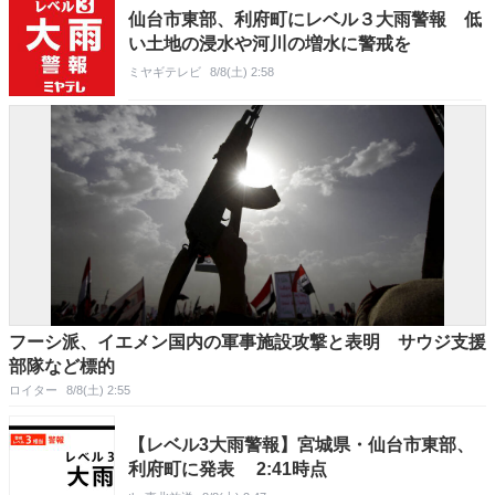
仙台市東部、利府町にレベル３大雨警報 低
い土地の浸水や河川の増水に警戒を
ミヤギテレビ
8/8(土) 2:58
フーシ派、イエメン国内の軍事施設攻撃と表明 サウジ支援
部隊など標的
ロイター
8/8(土) 2:55
【レベル3大雨警報】宮城県・仙台市東部、
利府町に発表 2:41時点