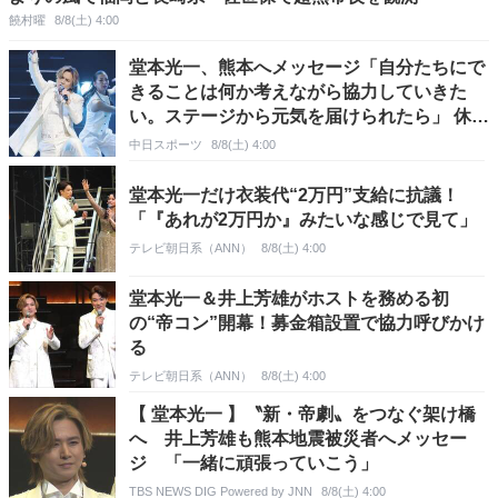
饒村曜
8/8(土) 4:00
堂本光一、熊本へメッセージ「自分たちにで
きることは何か考えながら協力していきた
い。ステージから元気を届けられたら」 休館
中の帝劇へ思いはせるツアー開幕
中日スポーツ
8/8(土) 4:00
堂本光一だけ衣装代“2万円”支給に抗議！
「『あれが2万円か』みたいな感じで見て」
テレビ朝日系（ANN）
8/8(土) 4:00
堂本光一＆井上芳雄がホストを務める初
の“帝コン”開幕！募金箱設置で協力呼びかけ
る
テレビ朝日系（ANN）
8/8(土) 4:00
【 堂本光一 】〝新・帝劇〟をつなぐ架け橋
へ 井上芳雄も熊本地震被災者へメッセー
ジ 「一緒に頑張っていこう」
TBS NEWS DIG Powered by JNN
8/8(土) 4:00