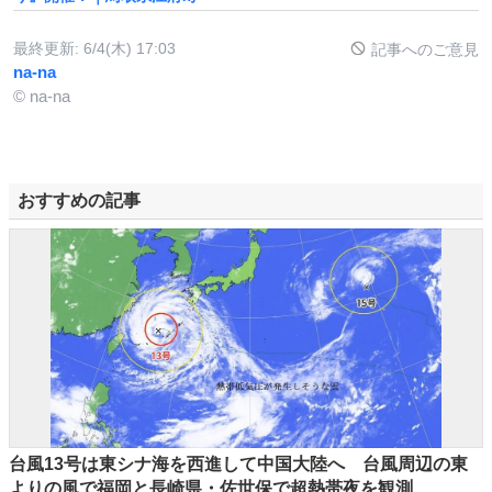
最終更新:
6/4(木) 17:03
記事へのご意見
na-na
© na-na
おすすめの記事
台風13号は東シナ海を西進して中国大陸へ 台風周辺の東
よりの風で福岡と長崎県・佐世保で超熱帯夜を観測