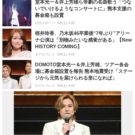
堂本光一＆井上芳雄ら帝劇の名曲歌う「つな
いでいけるようなコンサートに」熊本支援の
募金箱も設置
日刊スポーツ
8/8(土) 4:00
桜井玲香、乃木坂46卒業後“7年ぶり”アリー
ナ公演は「別物みたいな感覚がある」【New
HISTORY COMING】
モデルプレス
8/8(土) 4:00
DOMOTO堂本光一＆井上芳雄、ツアー各会
場に募金箱設置を報告 熊本地震受け「ステー
ジから元気を届けられる形になれば」
モデルプレス
8/8(土) 4:00