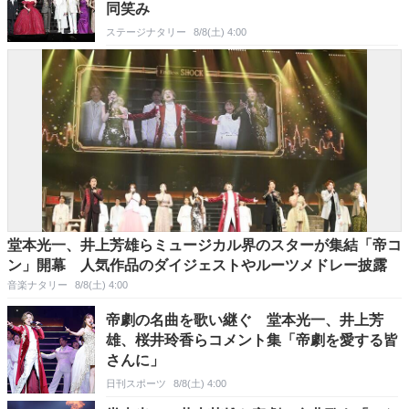
同笑み
ステージナタリー
8/8(土) 4:00
堂本光一、井上芳雄らミュージカル界のスターが集結「帝コ
ン」開幕 人気作品のダイジェストやルーツメドレー披露
音楽ナタリー
8/8(土) 4:00
帝劇の名曲を歌い継ぐ 堂本光一、井上芳
雄、桜井玲香らコメント集「帝劇を愛する皆
さんに」
日刊スポーツ
8/8(土) 4:00