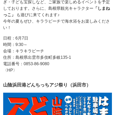
ぎ・子ども宝探しなど、ご家族で楽しめるイベントを予定
しております。さらに、島根県観光キャラクター
「しまね
っこ」
も遊びに来てくれます♪
今年の夏もぜひ、キララビーチで海水浴をお楽しみくださ
い！
日程：6月7日
時間：9:30～
会場：キラキラビーチ
住所：島根県出雲市多伎町多岐135-1
電話番号：0853-86-9080
〈HP〉
山陰浜田港どんちっちアジ祭り（浜田市）