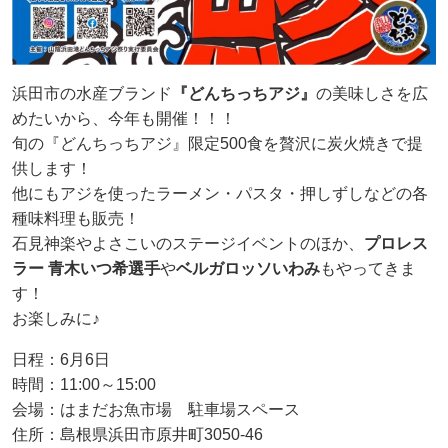
浜田市の水産ブランド
『どんちっちアジ』
の美味しさを広
めたいから、今年も開催！！！
旬の『どんちっちアジ』限定500食を贅沢に炭火焼きで提
供します！
他にもアジを使ったラーメン・パスタ・押しずしなどの各
種味料理も販売！
石見神楽やよさこいのステージイベントのほか、
プロレス
ラー 青木いつ希選手
や
ベルガロッソいわみ
もやってきま
す！
お楽しみに♪
日程：6月6日
時間：11:00～15:00
会場：はまだお魚市場 駐車場スペース
住所：島根県浜田市原井町3050-46