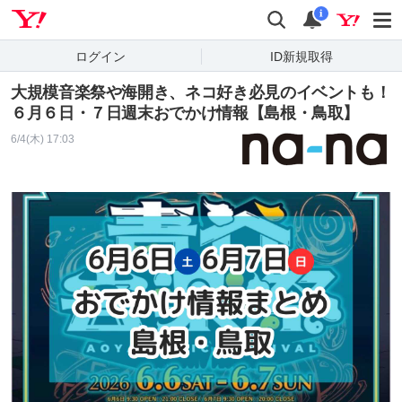
Yahoo! JAPAN
検索
通知
i
ログイン
ID新規取得
大規模音楽祭や海開き、ネコ好き必見のイベントも！
６月６日・７日週末おでかけ情報【島根・鳥取】
6/4(木) 17:03