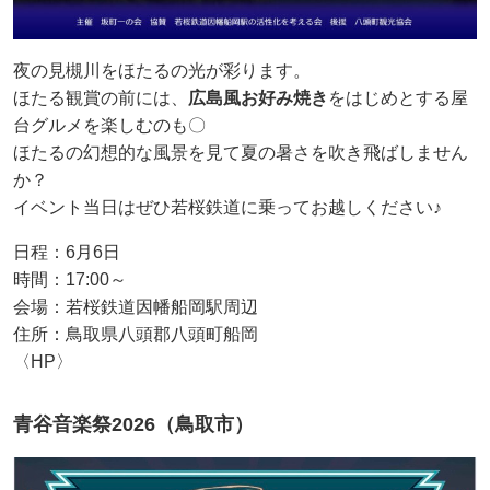
夜の見槻川をほたるの光が彩ります。
ほたる観賞の前には、
広島風お好み焼き
をはじめとする屋
台グルメを楽しむのも〇
ほたるの幻想的な風景を見て夏の暑さを吹き飛ばしません
か？
イベント当日はぜひ若桜鉄道に乗ってお越しください♪
日程：6月6日
時間：17:00～
会場：若桜鉄道因幡船岡駅周辺
住所：鳥取県八頭郡八頭町船岡
〈HP〉
青谷音楽祭2026（鳥取市）