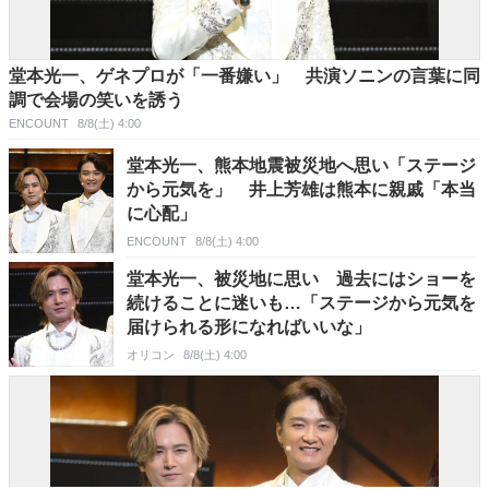
堂本光一、ゲネプロが「一番嫌い」 共演ソニンの言葉に同
調で会場の笑いを誘う
ENCOUNT
8/8(土) 4:00
堂本光一、熊本地震被災地へ思い「ステージ
から元気を」 井上芳雄は熊本に親戚「本当
に心配」
ENCOUNT
8/8(土) 4:00
堂本光一、被災地に思い 過去にはショーを
続けることに迷いも…「ステージから元気を
届けられる形になればいいな」
オリコン
8/8(土) 4:00