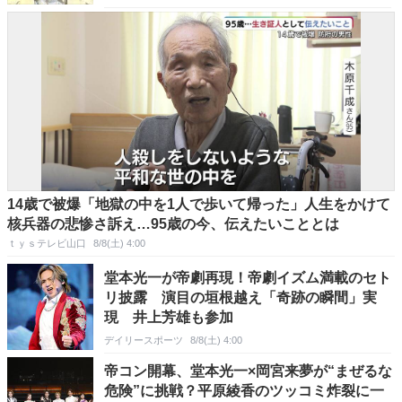
14歳で被爆「地獄の中を1人で歩いて帰った」人生をかけて
核兵器の悲惨さ訴え…95歳の今、伝えたいこととは
ｔｙｓテレビ山口
8/8(土) 4:00
堂本光一が帝劇再現！帝劇イズム満載のセト
リ披露 演目の垣根越え「奇跡の瞬間」実
現 井上芳雄も参加
デイリースポーツ
8/8(土) 4:00
帝コン開幕、堂本光一×岡宮来夢が“まぜるな
危険”に挑戦？平原綾香のツッコミ炸裂に一