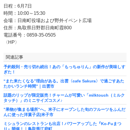
日程：6月7日
時間：10:00～15:30
会場：日南町役場および野外イベント広場
住所：鳥取県日野郡日南町霞800
電話番号：0859-35-0505
〈HP〉
関連記事
予約殺到・売り切れ続出！あの「もっちゅりん」の新作が美味しす
ぎた！
“また来たくなる”理由がある。出雲〈cafe Sakura〉で過ごすあた
たかいランチ時間”｜出雲市
話題のリップが限定販売！チャームが可愛い「milktouch（ミルク
タッチ）」のミニサイズコスメ♪
”果物が集まる場所”へ。米子にオープンした旬のフルーツをふんだ
んに使った洋菓子店|米子市
ミシュランのレストランも出店！パワーアップした『Ko-Fuまつ
り』開催！｜鳥取県江府町