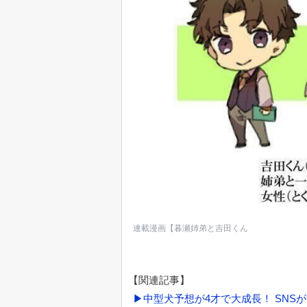
連載漫画【暮瀬姉弟と吉田くん
【関連記事】
▶中型犬予想が4才で大成長！ SNS