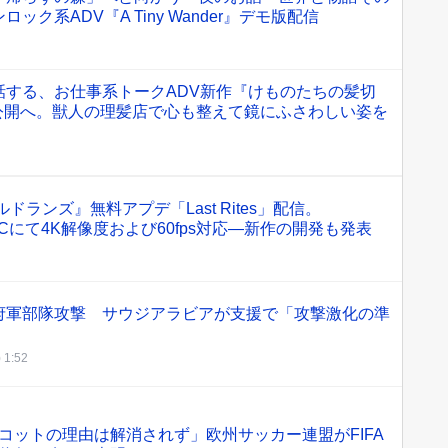
ク系ADV『A Tiny Wander』デモ版配信
話する、お仕事系トークADV新作『けものたちの髪切
で公開へ。獣人の理髪店で心も整えて鏡にふさわしい姿を
ドランズ』無料アプデ「Last Rites」配信。
 X/S/PCにて4K解像度および60fps対応―新作の開発も発表
府軍部隊攻撃 サウジアラビアが支援で「攻撃激化の準
 1:52
コットの理由は解消されず」欧州サッカー連盟がFIFA