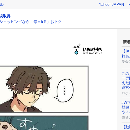
ル
Yahoo! JAPAN
規取得
ショッピングなら「毎日5％」おトク
新
【伊
れあ
愛媛
この
ー専
えた
運営
ロケ
JW
登録
やス
奈良
【動