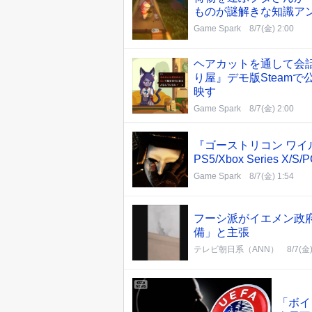
ものが謎解きな知識アンロッ
Game Spark
8/7(金) 2:00
ヘアカットを通して会
り屋』デモ版Steam
映す
Game Spark
8/7(金) 2:00
『ゴーストリコン ワイル
PS5/Xbox Series
Game Spark
8/7(金) 1:54
フーシ派がイエメン政
備」と主張
テレビ朝日系（ANN）
8/7(金)
「ボイ