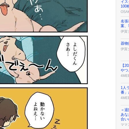
イス
10
OSA
名張
案、
伊賀
器物
伊賀
【2
やつ
4ME
1人
番」
4ME
＜退
あな
合い
ママ