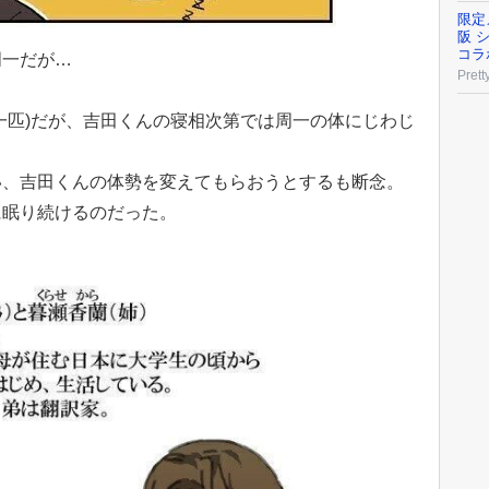
限定
阪 
コラ
周一だが…
Prett
一匹)だが、吉田くんの寝相次第では周一の体にじわじ
い、吉田くんの体勢を変えてもらおうとするも断念。
に眠り続けるのだった。