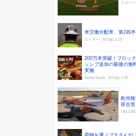
スポーツ
米労働分配率、第2四半
ロイター
8/7(金) 2:10
200万本突破！ブロック
ッシブ追加の最後の無料アプ
実施
Game Spark
8/7(金) 2:06
欧州格
収合意
TBS CRO
荷物を運ぶブタさんが