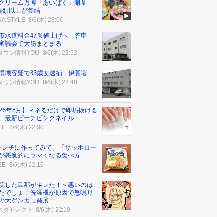
クリーム万博「あいぱく」開幕
0種類以上が集結
KA STYLE
8/6(木) 23:00
市水道料金47％値上げへ 答申
審議会で大筋まとまる
タウン情報YOU
8/6(木) 22:52
損壊容疑で83歳女逮捕 伊賀署
タウン情報YOU
8/6(木) 22:40
026年8月】マネるだけで即垢抜ける
。最新ピーチピンクネイル
EE
8/6(木) 22:30
ランチに作ってみて。「サッポロ一
が悪魔的にウマくなる食べ方
EE
8/6(木) 22:15
院した旦那がキレた！＞悪いのは
たでしょ！洗濯機が原因で怒鳴り
の大ゲンカに発展
スタセレクト
8/6(木) 22:10