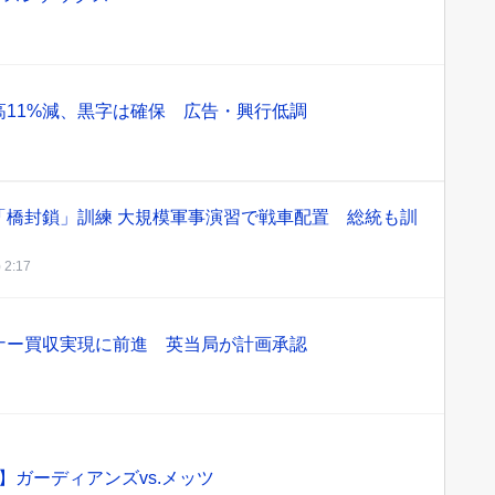
11%減、黒字は確保 広告・興行低調
「橋封鎖」訓練 大規模軍事演習で戦車配置 総統も訓
 2:17
ナー買収実現に前進 英当局が計画承認
】ガーディアンズvs.メッツ