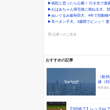
▶病院と思ったら公園！ 行き先で激
▶おばあちゃん帰宅後に拗ねる犬、
▶ぬいぐるみ級秋田犬、4年で別動物
▶耳ペタン子犬、3週間でピンッ！ 
記事へのご意見
おすすめの記事
〔欧州
値（6
時事通信
【3回終了】レッズvs.