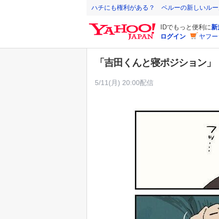
Y
ハチにも権利がある？ ペルーの新しいルー
a
IDでもっと便利に
新
h
ログイン
ヤフー
o
o
「吉田くんと寝ポジション」
!
J
5/11(月) 20:00配信
A
P
A
N