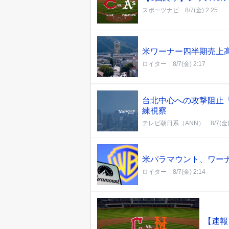
スポーツナビ
8/7(金) 2:25
米ワーナー四半期売上高
ロイター
8/7(金) 2:17
台北中心への攻撃阻止
練視察
テレビ朝日系（ANN）
8/7(金)
米パラマウント、ワー
ロイター
8/7(金) 2:14
【速報