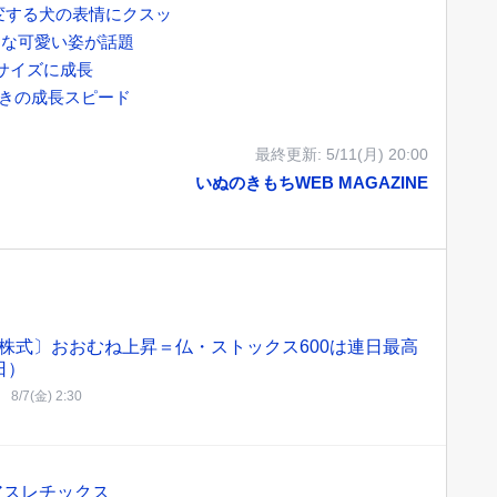
変する犬の表情にクスッ
切な可愛い姿が話題
サイズに成長
驚きの成長スピード
最終更新:
5/11(月) 20:00
いぬのきもちWEB MAGAZINE
株式〕おおむね上昇＝仏・ストックス600は連日最高
日）
8/7(金) 2:30
アスレチックス