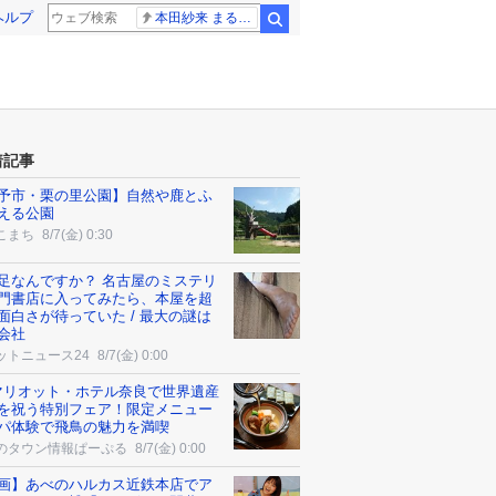
ヘルプ
本田紗来 まるでお人形
検索
着記事
予市・栗の里公園】自然や鹿とふ
える公園
こまち
8/7(金) 0:30
足なんですか？ 名古屋のミステリ
門書店に入ってみたら、本屋を超
面白さが待っていた / 最大の謎は
会社
ットニュース24
8/7(金) 0:00
マリオット・ホテル奈良で世界遺産
を祝う特別フェア！限定メニュー
パ体験で飛鳥の魅力を満喫
のタウン情報ぱーぷる
8/7(金) 0:00
画】あべのハルカス近鉄本店でア