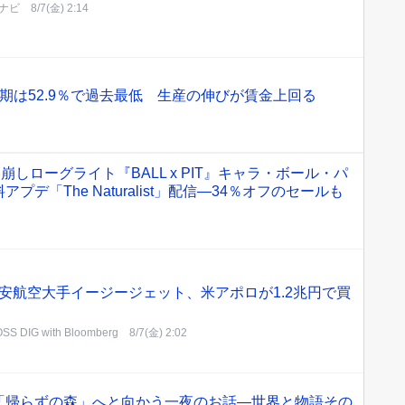
ナビ
8/7(金) 2:14
期は52.9％で過去最低 生産の伸びが賃金上回る
崩しローグライト『BALL x PIT』キャラ・ボール・パ
デ「The Naturalist」配信―34％オフのセールも
安航空大手イージージェット、米アポロが1.2兆円で買
SS DIG with Bloomberg
8/7(金) 2:02
「帰らずの森」へと向かう一夜のお話―世界と物語その