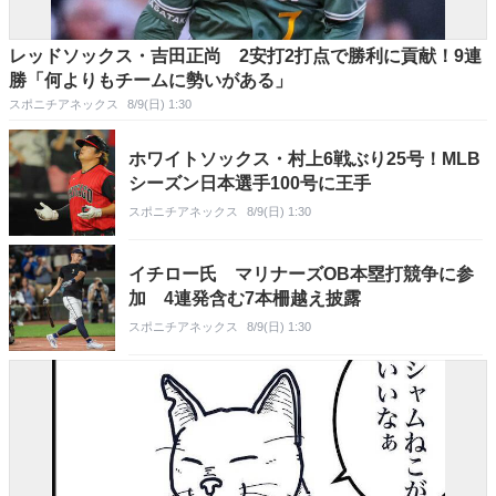
レッドソックス・吉田正尚 2安打2打点で勝利に貢献！9連
勝「何よりもチームに勢いがある」
スポニチアネックス
8/9(日) 1:30
ホワイトソックス・村上6戦ぶり25号！MLB
シーズン日本選手100号に王手
スポニチアネックス
8/9(日) 1:30
イチロー氏 マリナーズOB本塁打競争に参
加 4連発含む7本柵越え披露
スポニチアネックス
8/9(日) 1:30