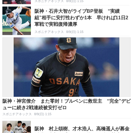
スポニチアネックス
8/9(日) 1:15
阪神・石井大智がライブBP登板 “実績
組”相手に安打性わずか1本 早ければ11日2
軍戦で実戦復帰濃厚
スポニチアネックス
8/9(日) 1:15
阪神・神宮僚介 また零封！ブルペンに救世主 “完全”デビ
ューに続き2戦連続被安打ゼロ
スポニチアネックス
8/9(日) 1:15
阪神 村上頌樹、才木浩人、高橋遥人が募金