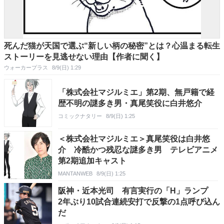
死んだ猫が天国で選ぶ“新しい柄の秘密”とは？心温まる転生
ストーリーを見逃せない理由【作者に聞く】
ウォーカープラス
8/9(日) 1:29
「株式会社マジルミエ」第2期、無戸籍で経
歴不明の謎多き男・真尾笑役に白井悠介
コミックナタリー
8/9(日) 1:25
＜株式会社マジルミエ＞真尾笑役は白井悠
介 冷酷かつ残忍な謎多き男 テレビアニメ
第2期追加キャスト
MANTANWEB
8/9(日) 1:25
阪神・近本光司 有言実行の「H」ランプ
2年ぶり10試合連続安打で反撃の1点呼び込ん
だ