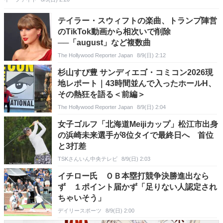
テイラー・スウィフトの楽曲、トランプ陣営
のTikTok動画から相次いで削除
──「august」など複数曲
The Hollywood Reporter Japan
8/9(日) 2:12
杉山すぴ豊 サンディエゴ・コミコン2026現
地レポート｜43時間並んで入ったホールH、
その熱狂を語る＜前編＞
The Hollywood Reporter Japan
8/9(日) 2:04
女子ゴルフ「北海道Meijiカップ」松江市出身
の浜崎未来選手が8位タイで最終日へ 首位
と3打差
TSKさんいん中央テレビ
8/9(日) 2:03
イチロー氏 ＯＢ本塁打競争決勝進出なら
ず １ポイント届かず「足りない人認定され
ちゃいそう」
デイリースポーツ
8/9(日) 2:00