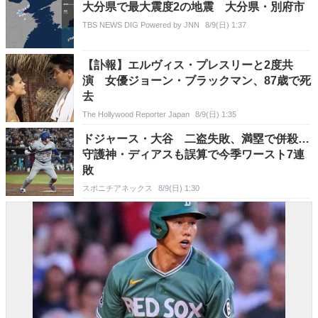
大分県で最大震度2の地震 大分県・別府市
TBS NEWS DIG Powered by JNN
8/9(日) 1:37
【訃報】エルヴィス・プレスリーと2度共
演 女優ジョーン・ブラックマン、87歳で死
去
The Hollywood Reporter Japan
8/9(日) 1:35
ドジャース・大谷 二盗失敗、満塁で併殺…
守護神・ディアスも誤算で今季ワースト7連
敗
スポニチアネックス
8/9(日) 1:30