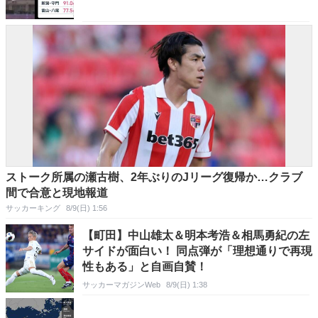
ストーク所属の瀬古樹、2年ぶりのJリーグ復帰か…クラブ
間で合意と現地報道
サッカーキング
8/9(日) 1:56
【町田】中山雄太＆明本考浩＆相馬勇紀の左
サイドが面白い！ 同点弾が「理想通りで再現
性もある」と自画自賛！
サッカーマガジンWeb
8/9(日) 1:38