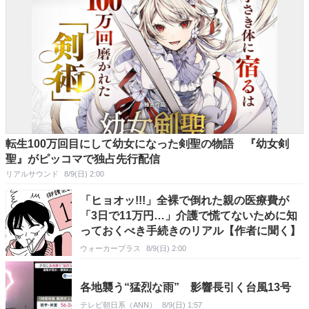
転生100万回目にして幼女になった剣聖の物語 『幼女剣
聖』がピッコマで独占先行配信
リアルサウンド
8/9(日) 2:00
「ヒョオッ!!!」全裸で倒れた親の医療費が
「3日で11万円…」介護で慌てないために知
っておくべき手続きのリアル【作者に聞く】
ウォーカープラス
8/9(日) 2:00
各地襲う“猛烈な雨” 影響長引く台風13号
テレビ朝日系（ANN）
8/9(日) 1:57