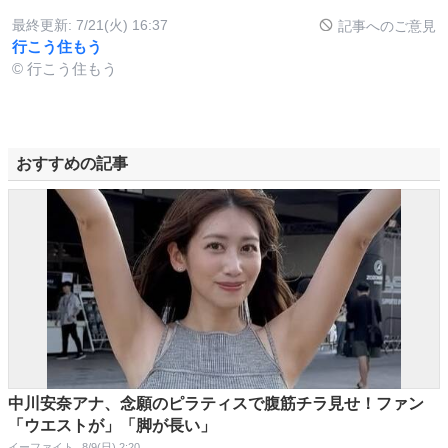
最終更新:
7/21(火) 16:37
記事へのご意見
行こう住もう
© 行こう住もう
おすすめの記事
中川安奈アナ、念願のピラティスで腹筋チラ見せ！ファン
「ウエストが」「脚が長い」
イーファイト
8/9(日) 2:20