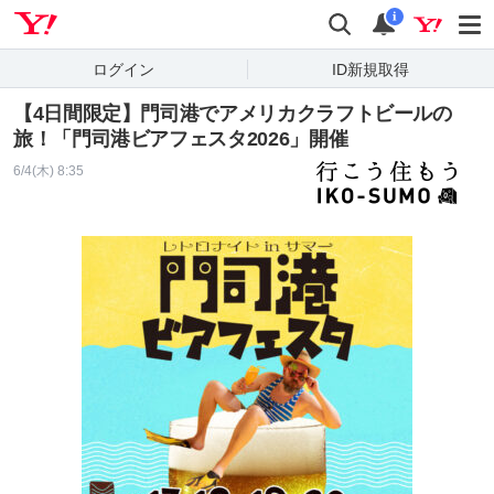
Yahoo! JAPAN
検索
通知
i
ログイン
ID新規取得
【4日間限定】門司港でアメリカクラフトビールの
旅！「門司港ビアフェスタ2026」開催
6/4(木) 8:35