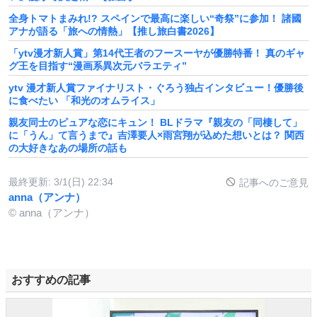
全身トマトまみれ!? スペインで最高に楽しい“奇祭”に参加！ 諸國
アナが語る「旅への情熱」【推し旅白書2026】
「ytv漫才新人賞」第14代王者のフースーヤが優勝特番！ 真のギャ
グ王を目指す“漫画系異次元バラエティ”
ytv 漫才新人賞ファイナリスト・ぐろう独占インタビュー！優勝後
に食べたい 「和光のオムライス」
親友同士のピュアな恋にキュン！ BLドラマ『親友の「同棲して」
に「うん」て言うまで』吉澤要人×雨宮翔が込めた想いとは？ 関西
の大好きなあの場所の話も
最終更新:
3/1(日) 22:34
記事へのご意見
anna（アンナ）
© anna（アンナ）
おすすめの記事