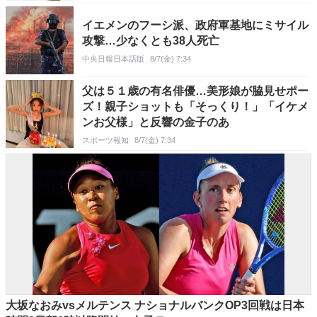
イエメンのフーシ派、政府軍基地にミサイル
攻撃…少なくとも38人死亡
中央日報日本語版
8/7(金) 7:34
父は５１歳の有名俳優…美形娘が脇見せポー
ズ！親子ショットも「そっくり！」「イケメ
ンお父様」と反響の金子のあ
スポーツ報知
8/7(金) 7:34
大坂なおみvsメルテンス ナショナルバンクOP3回戦は日本