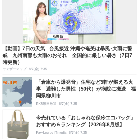
【動画】7日の天気 - 台風接近 沖縄や奄美は暴風･大雨に警
戒 九州南部も大雨のおそれ 全国的に厳しい暑さ（7日7
時更新）
ウェザーマップ
8/7(金) 7:35
「倉庫から爆発音」住宅など5軒が燃える火
事 避難した男性（50代）が病院に搬送 福
岡県柳川市
RKB毎日放送
8/7(金) 7:35
今売れている「おしゃれな保冷エコバッグ」
おすすめ＆ランキング【2026年8月版】
Fav-Log by ITmedia
8/7(金) 7:35