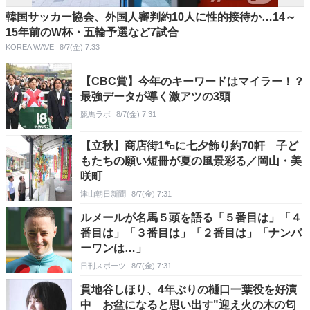
韓国サッカー協会、外国人審判約10人に性的接待か…14～
15年前のW杯・五輪予選など7試合
KOREA WAVE
8/7(金) 7:33
【CBC賞】今年のキーワードはマイラー！？
最強データが導く激アツの3頭
競馬ラボ
8/7(金) 7:31
【立秋】商店街1㌔に七夕飾り約70軒 子ど
もたちの願い短冊が夏の風景彩る／岡山・美
咲町
津山朝日新聞
8/7(金) 7:31
ルメールが名馬５頭を語る「５番目は」「４
番目は」「３番目は」「２番目は」「ナンバ
ーワンは…」
日刊スポーツ
8/7(金) 7:31
貫地谷しほり、4年ぶりの樋口一葉役を好演
中 お盆になると思い出す"迎え火の木の匂