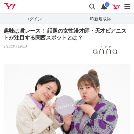
Yahoo! JAPAN
検索
通知
i
ログイン
ID新規取得
趣味は賞レース！ 話題の女性漫才師・天才ピアニス
トが注目する関西スポットとは？
2/26(木) 19:10