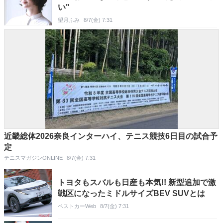
い"
望月ふみ
8/7(金) 7:31
近畿総体2026奈良インターハイ、テニス競技6日目の試合予
定
テニスマガジンONLINE
8/7(金) 7:31
トヨタもスバルも日産も本気!! 新型追加で激
戦区になったミドルサイズBEV SUVとは
ベストカーWeb
8/7(金) 7:31