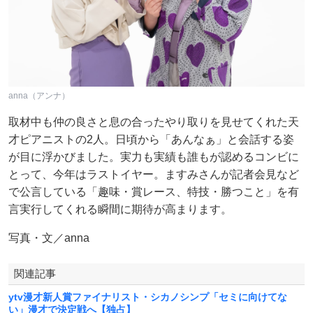
anna（アンナ）
取材中も仲の良さと息の合ったやり取りを見せてくれた天
才ピアニストの2人。日頃から「あんなぁ」と会話する姿
が目に浮かびました。実力も実績も誰もが認めるコンビに
とって、今年はラストイヤー。ますみさんが記者会見など
で公言している「趣味・賞レース、特技・勝つこと」を有
言実行してくれる瞬間に期待が高まります。
写真・文／anna
関連記事
ytv漫才新人賞ファイナリスト・シカノシンプ「セミに向けてな
い」漫才で決定戦へ【独占】