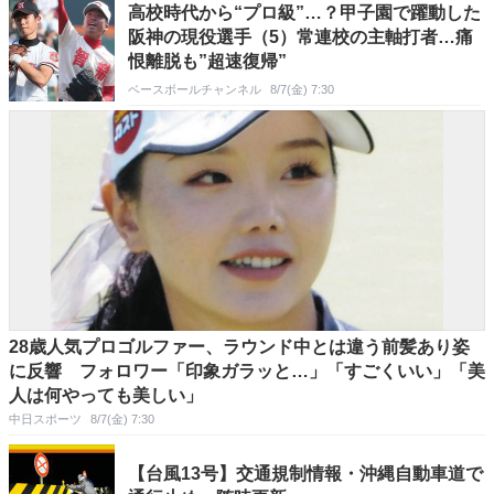
高校時代から“プロ級”…？甲子園で躍動した
阪神の現役選手（5）常連校の主軸打者…痛
恨離脱も”超速復帰”
ベースボールチャンネル
8/7(金) 7:30
28歳人気プロゴルファー、ラウンド中とは違う前髪あり姿
に反響 フォロワー「印象ガラッと…」「すごくいい」「美
人は何やっても美しい」
中日スポーツ
8/7(金) 7:30
【台風13号】交通規制情報・沖縄自動車道で