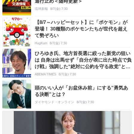
通行止め＜随時更新＞
琉球新報
8/7(金) 7:30
【8/7～ハッピーセット】に「ポケモン」が
登場！ 30種類のポケモンたちが世代を超え
て勢ぞろい
HugKum
8/7(金) 7:30
ひろゆき氏、地方首長選に絞った新党の狙い
は 自身は出馬せず「自分が表に出た時点で負
け戦」強調した“絶対に公約を守る政党”と斬
新システムの内容
ABEMA TIMES
8/7(金) 7:30
頭のいい人が「お盆休み前」にする“勇気あ
る決断”とは？
ダイヤモンド・オンライン
8/7(金) 7:30