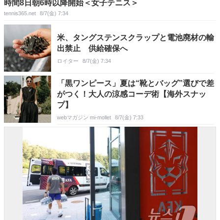
時間8日朝6時以降開始＜女子テニス＞
tennis365.net
8/7(金) 7:34
米、タングステンスクラップと電池廃材の輸
出禁止 供給確保へ
ロイター
8/7(金) 7:34
「黒ワンピース」夏は“靴とバッグ”選びで差
がつく！大人の涼感コーデ術【海外スナッ
プ】
webマガジン mi-mollet
8/7(金) 7:33