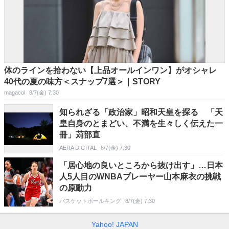
体のラインを拾わない【上品オールインワン】がオシャレ
40代の夏の味方＜スナップ7選＞｜STORY
magacol
8/7(金) 7:30
知られざる「政治家」昭和天皇を探る 「天
皇自身のとまどい、不満を生々しく伝えた一
冊」苅部直
AERA DIGITAL
8/7(金) 7:30
「居心地の良いところから抜け出す」…日本
人5人目のWNBAプレーヤー山本麻衣の挑戦
の原動力
バスケットボールキング
8/7(金) 7:30
Yahoo! JAPAN