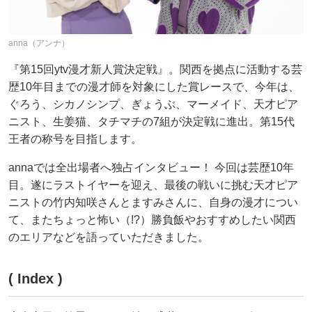
anna（アンナ）
『第15回ytv漫才新人賞決定戦』。関西を拠点に活動する芸
歴10年目までの漫才師を対象にした賞レースで、今年は、
ぐろう、シカノシンプ、ぎょうぶ、マーメイド、天才ピア
ニスト、生姜猫、タチマチの7組が決定戦に進出。第15代
王者の称号を目指します。
annaでは全出場者へ独占インタビュー！ 今回は芸歴10年
目。遂にラストイヤーを迎え、最後の戦いに挑む天才ピア
ニストの竹内知咲さんとますみさんに、自身の漫才につい
て、またちょっと怖い（!?）勝負飯やおすすめしたい関西
のエリアなどを語っていただきました。
( Index )