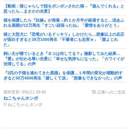
【動画：猫じゃらしで頭をポンポンされた猫→『遊んでくれる』と
思ったら…まさかの光景】
猫を保護したら『妊娠』が発覚→約１か月半が経過すると…涙あふ
れる展開が12万再生「すごい頑張ったね」「愛情をありがとう」
猫と大型犬に『恐竜がいるドッキリ』しかけたら…想像以上の反応
が面白すぎると39万1000再生「不審者にも忠実ｗ」「腹よじれ
た」
飼い主が寝ているとき『ネコは何してる？』撮影してみた結果…
『愛』が伝わる尊い光景に「幸せな気持ちになった」「カワイイが
渋滞してる」の声
『2匹の子猫を連れてきた黒猫』を保護…１年間の変化が感動的す
ぎると50万4000再生「嬉しくて涙」「想像もできなかった」の声
最終更新:
6/6(土) 18:40
記事へのご意見
ねこちゃんホンポ
© ねこちゃんホンポ