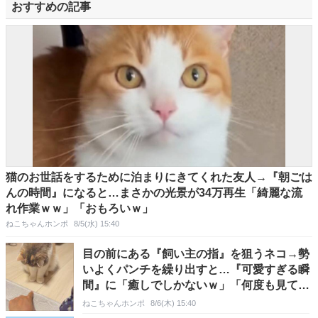
おすすめの記事
猫のお世話をするために泊まりにきてくれた友人→『朝ごは
んの時間』になると…まさかの光景が34万再生「綺麗な流
れ作業ｗｗ」「おもろいｗ」
ねこちゃんホンポ
8/5(水) 15:40
目の前にある『飼い主の指』を狙うネコ→勢
いよくパンチを繰り出すと…『可愛すぎる瞬
間』に「癒しでしかないｗ」「何度も見てし
まった」の声
ねこちゃんホンポ
8/6(木) 15:40