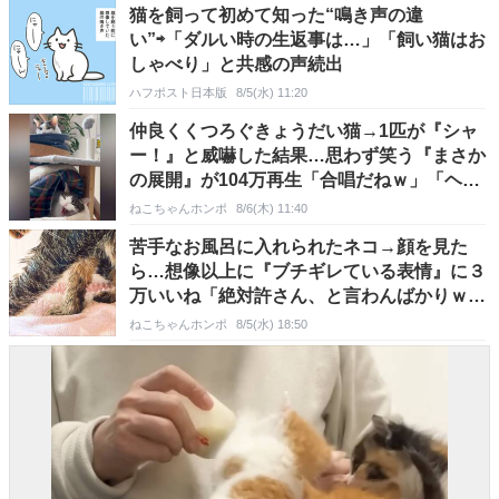
猫を飼って初めて知った“鳴き声の違
い”⇨「ダルい時の生返事は…」「飼い猫はお
しゃべり」と共感の声続出
ハフポスト日本版
8/5(水) 11:20
仲良くくつろぐきょうだい猫→1匹が『シャ
ー！』と威嚇した結果…思わず笑う『まさか
の展開』が104万再生「合唱だねｗ」「ヘビ
みたいｗ」
ねこちゃんホンポ
8/6(木) 11:40
苦手なお風呂に入れられたネコ→顔を見た
ら…想像以上に『ブチギレている表情』に３
万いいね「絶対許さん、と言わんばかりｗ」
「かわいいｗ」
ねこちゃんホンポ
8/5(水) 18:50