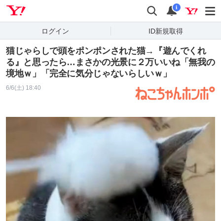
Yahoo! JAPAN
検索
通知
i
ログイン
ID新規取得
猫じゃらしで頭をポンポンされた猫→『遊んでくれ
る』と思ったら…まさかの光景に２万いいね「無我の
境地ｗ」「完全に気分じゃないらしいｗ」
6/6(土) 18:40