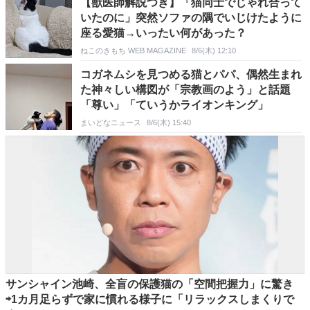
【獣医師解説つき】「猫同士でじゃれ合って
いたのに」突然ソファの隅でいじけたように
座る愛猫→いったい何があった？
ねこのきもち WEB MAGAZINE
8/6(木) 12:10
コガネムシを見つめる猫とパパ、偶然生まれ
た神々しい構図が「宗教画のよう」と話題
「尊い」「ていうかライオンキング」
まいどなニュース
8/6(木) 15:40
サンシャイン池崎、全盲の保護猫の「空間把握力」に驚き
⇨1カ月足らずで家に慣れる様子に「リラックスしまくりで