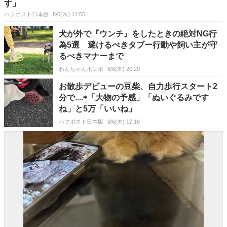
す」
ハフポスト日本版
8/6(木) 11:55
犬が外で『ウンチ』をしたときの絶対NG行
為5選 避けるべきタブー行動や飼い主が守
るべきマナーまで
わんちゃんホンポ
8/6(木) 20:20
お散歩デビューの豆柴、自力歩行スタート2
分で....⇨「大物の予感」「ぬいぐるみです
ね」と5万「いいね」
ハフポスト日本版
8/6(木) 17:16