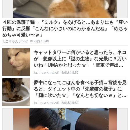
４匹の保護子猫→『ミルク』をあげると…あまりにも『尊い
行動』に反響「こんなに小さいのにわかるんだね」「めちゃ
めちゃ可愛い〜ｗ」
ねこちゃんホンポ
8/5(水) 18:40
キャットタワーに何かいると思ったら、ネコ
が…想像以上に『謎の生物』な光景に３万い
いね「UMAかと思ったｗ」「電車で声出し
て笑った」
ねこちゃんホンポ
8/6(木) 8:50
夢中になってごはんを食べる子猫→背後を見
ると、ダイエット中の『先輩猫の様子』に
「顔に吹いたｗ」「なんとも切ないｗ」と爆
笑の声続出
ねこちゃんホンポ
8/6(木) 5:50