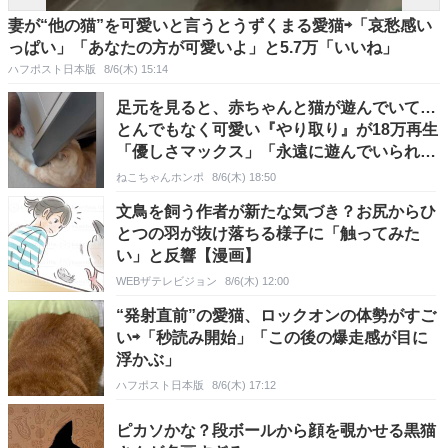
妻が“他の猫”を可愛いと言うとうずくまる愛猫⇨「哀愁感い
っぱい」「あなたの方が可愛いよ」と5.7万「いいね」
ハフポスト日本版
8/6(木) 15:14
足元を見ると、赤ちゃんと猫が遊んでいて…
とんでもなく可愛い『やり取り』が18万再生
「優しさマックス」「永遠に遊んでいられる
ねｗ」
ねこちゃんホンポ
8/6(木) 18:50
文鳥を飼う作者が新たな気づき？お尻からひ
とつの羽が抜け落ちる様子に「触ってみた
い」と反響【漫画】
WEBザテレビジョン
8/6(木) 12:00
“発射直前”の愛猫、ロックオンの体勢がすご
い⇨「秒読み開始」「この後の爆走感が目に
浮かぶ」
ハフポスト日本版
8/6(木) 17:12
ピカソかな？段ボールから顔を覗かせる黒猫