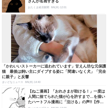
さんが名画すぎる
おたくま経済新聞
8/6(木) 12:01
「かわいいストーカーに追われています」甘えん坊な元保護
猫 最後は飼い主にダイブする姿に「間違いなく犬」「完全
に親子」と反響
まいどなニュース
8/6(木) 14:40
【ねこ漫画】「おれさまが助ける！」一度は
人間に捨てられた猫が心を許すまで…を描い
たハートフル漫画に「泣ける」の声!!【作者
に聞く】
ウォーカープラス
8/6(木) 13:00