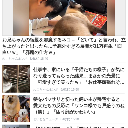
お兄ちゃんの宿題を邪魔するネコ→『どいて』と言われ、立
ち上がったと思ったら…予想外すぎる展開が31万再生「面
白いｗ」「邪魔の仕方ｗ」
ねこちゃんホンポ
8/6(木) 18:40
仕事中、家にいる『子猫たちの様子』が気に
なり送ってもらった結果…まさかの光景に
「可愛すぎて笑ったｗ」「お仕事頑張れそう
だねｗ」の声
ねこちゃんホンポ
8/6(木) 15:50
髪をバッサリと切った飼い主が帰宅すると→
愛犬たちの反応に「ワンコ様でも戸惑うのね
（笑）」「困り顔がかわいい」
まいどなニュース
8/6(木) 15:20