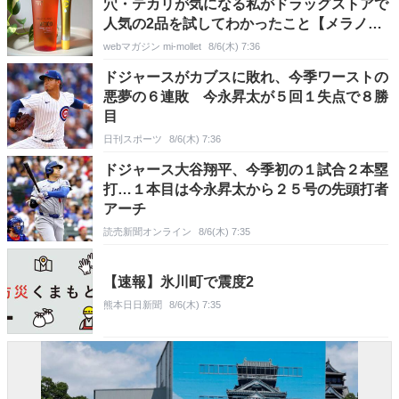
穴・テカリが気になる私がドラッグストアで
人気の2品を試してわかったこと【メラノ
CC・ドクターシーラボ】
webマガジン mi-mollet
8/6(木) 7:36
ドジャースがカブスに敗れ、今季ワーストの
悪夢の６連敗 今永昇太が５回１失点で８勝
目
日刊スポーツ
8/6(木) 7:36
ドジャース大谷翔平、今季初の１試合２本塁
打…１本目は今永昇太から２５号の先頭打者
アーチ
読売新聞オンライン
8/6(木) 7:35
【速報】氷川町で震度2
熊本日日新聞
8/6(木) 7:35