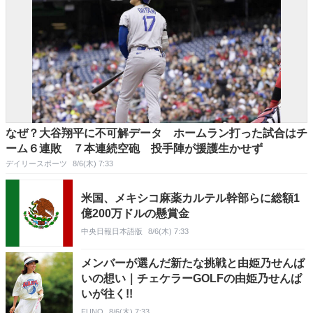
なぜ？大谷翔平に不可解データ ホームラン打った試合はチ
ーム６連敗 ７本連続空砲 投手陣が援護生かせず
デイリースポーツ
8/6(木) 7:33
米国、メキシコ麻薬カルテル幹部らに総額1
億200万ドルの懸賞金
中央日報日本語版
8/6(木) 7:33
メンバーが選んだ新たな挑戦と由姫乃せんぱ
いの想い｜チェケラーGOLFの由姫乃せんぱ
いが往く!!
FUNQ
8/6(木) 7:33