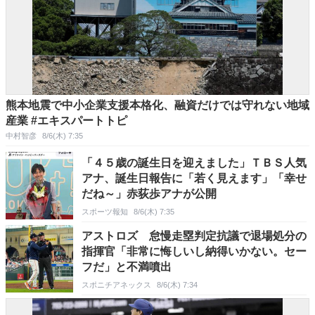
熊本地震で中小企業支援本格化、融資だけでは守れない地域
産業 #エキスパートトピ
中村智彦
8/6(木) 7:35
「４５歳の誕生日を迎えました」ＴＢＳ人気
アナ、誕生日報告に「若く見えます」「幸せ
だね～」赤荻歩アナが公開
スポーツ報知
8/6(木) 7:35
アストロズ 怠慢走塁判定抗議で退場処分の
指揮官「非常に悔しいし納得いかない。セー
フだ」と不満噴出
スポニチアネックス
8/6(木) 7:34