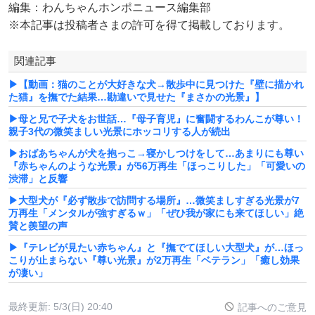
編集：わんちゃんホンポニュース編集部
※本記事は投稿者さまの許可を得て掲載しております。
関連記事
▶【動画：猫のことが大好きな犬→散歩中に見つけた『壁に描かれ
た猫』を撫でた結果…勘違いで見せた『まさかの光景』】
▶母と兄で子犬をお世話…『母子育児』に奮闘するわんこが尊い！
親子3代の微笑ましい光景にホッコリする人が続出
▶おばあちゃんが犬を抱っこ→寝かしつけをして…あまりにも尊い
『赤ちゃんのような光景』が56万再生「ほっこりした」「可愛いの
渋滞」と反響
▶大型犬が『必ず散歩で訪問する場所』…微笑ましすぎる光景が7
万再生「メンタルが強すぎるｗ」「ぜひ我が家にも来てほしい」絶
賛と羨望の声
▶『テレビが見たい赤ちゃん』と『撫でてほしい大型犬』が…ほっ
こりが止まらない『尊い光景』が2万再生「ベテラン」「癒し効果
が凄い」
最終更新:
5/3(日) 20:40
記事へのご意見