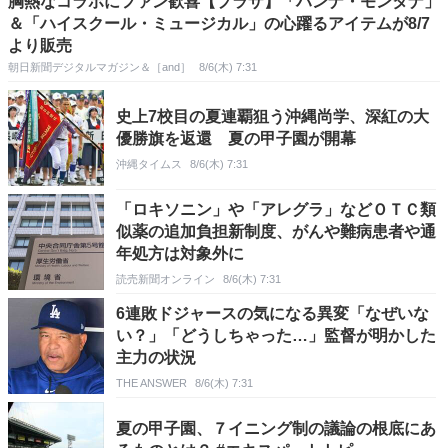
胸熱なコラボにファン歓喜【プラザ】「ハンナ・モンタナ」
＆「ハイスクール・ミュージカル」の心躍るアイテムが8/7
より販売
朝日新聞デジタルマガジン＆［and］
8/6(木) 7:31
史上7校目の夏連覇狙う沖縄尚学、深紅の大
優勝旗を返還 夏の甲子園が開幕
沖縄タイムス
8/6(木) 7:31
「ロキソニン」や「アレグラ」などＯＴＣ類
似薬の追加負担新制度、がんや難病患者や通
年処方は対象外に
読売新聞オンライン
8/6(木) 7:31
6連敗ドジャースの気になる異変「なぜいな
い？」「どうしちゃった…」監督が明かした
主力の状況
THE ANSWER
8/6(木) 7:31
夏の甲子園、７イニング制の議論の根底にあ