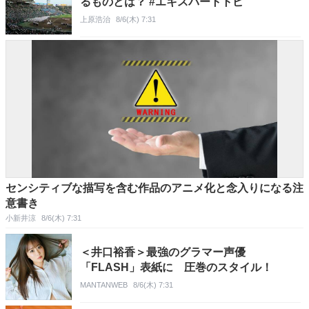
るものとは？ #エキスパートトピ
上原浩治
8/6(木) 7:31
センシティブな描写を含む作品のアニメ化と念入りになる注
意書き
小新井涼
8/6(木) 7:31
＜井口裕香＞最強のグラマー声優
「FLASH」表紙に 圧巻のスタイル！
MANTANWEB
8/6(木) 7:31