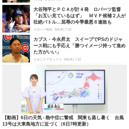
大谷翔平とＰＣＡが計４発 ロバーツ監督
「お互い見ているはず」 ＭＶＰ候補２人が
壮絶バトル…屈辱の今季最悪６連敗も
スポーツ報知
8/6(木) 7:32
カブス・今永昇太 スイープでPSのドジャ
ース戦にも手応え「勝つイメージ持って進め
た方がいい」
スポニチアネックス
8/6(木) 7:32
【動画】6日の天気 - 熱中症に警戒 関東も蒸し暑く 台風
13号は大東島地方に近づく（6日7時更新）