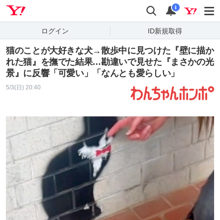
Yahoo! JAPAN
検索
通知
i
ログイン
ID新規取得
猫のことが大好きな犬→散歩中に見つけた『壁に描か
れた猫』を撫でた結果…勘違いで見せた『まさかの光
景』に反響「可愛い」「なんとも愛らしい」
5/3(日) 20:40