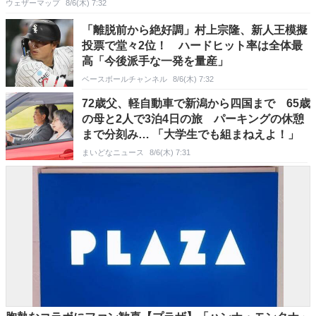
ウェザーマップ
8/6(木) 7:32
「離脱前から絶好調」村上宗隆、新人王模擬
投票で堂々2位！ ハードヒット率は全体最
高「今後派手な一発を量産」
ベースボールチャンネル
8/6(木) 7:32
72歳父、軽自動車で新潟から四国まで 65歳
の母と2人で3泊4日の旅 パーキングの休憩
まで分刻み… 「大学生でも組まねえよ！」
まいどなニュース
8/6(木) 7:31