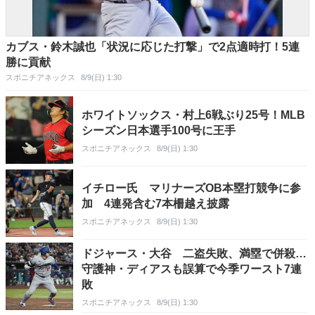
カブス・鈴木誠也「状況に応じた打撃」で2点適時打！5連
勝に貢献
スポニチアネックス
8/9(日) 1:30
ホワイトソックス・村上6戦ぶり25号！MLB
シーズン日本選手100号に王手
スポニチアネックス
8/9(日) 1:30
イチロー氏 マリナーズOB本塁打競争に参
加 4連発含む7本柵越え披露
スポニチアネックス
8/9(日) 1:30
ドジャース・大谷 二盗失敗、満塁で併殺…
守護神・ディアスも誤算で今季ワースト7連
敗
スポニチアネックス
8/9(日) 1:30