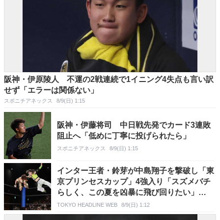
阪神・伊原陵人 不運の2戦連続で1イニング4失点も言い訳
せず「エラーは関係ない」
スポニチアネックス
8/9(日) 1:15
阪神・伊藤将司 中日戦先発でカード3連敗
阻止へ「低めに丁寧に投げられたら」
スポニチアネックス
8/9(日) 1:15
インター王者・鈴芽が中島翔子を撃破し「東
京プリンセスカップ」4強入り「スズメバチ
らしく、この夏を凶暴に飛び回りたい」
【TJPW】
TOKYO HEADLINE WEB
8/9(日) 1:12