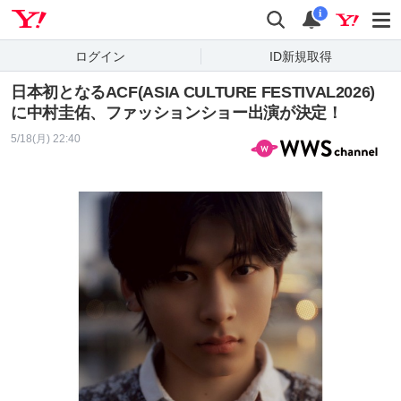
Yahoo! JAPAN
検索
通知
i
ログイン
ID新規取得
日本初となるACF(ASIA CULTURE FESTIVAL2026)
に中村圭佑、ファッションショー出演が決定！
5/18(月) 22:40