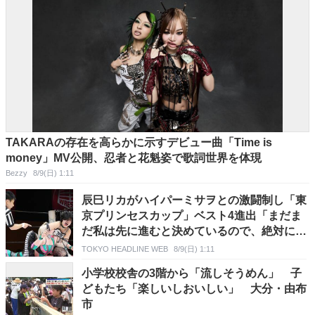
TAKARAの存在を高らかに示すデビュー曲「Time is
money」MV公開、忍者と花魁姿で歌詞世界を体現
Bezzy
8/9(日) 1:11
辰巳リカがハイパーミサヲとの激闘制し「東
京プリンセスカップ」ベスト4進出「まだま
だ私は先に進むと決めているので、絶対に勝
ち上がります」【TJPW】
TOKYO HEADLINE WEB
8/9(日) 1:11
小学校校舎の3階から「流しそうめん」 子
どもたち「楽しいしおいしい」 大分・由布
市