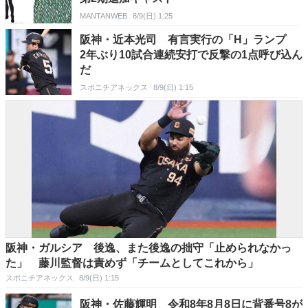
MANTANWEB
8/9(日) 1:25
阪神・近本光司 有言実行の「H」ランプ
2年ぶり10試合連続安打で反撃の1点呼び込ん
だ
スポニチアネックス
8/9(日) 1:15
阪神・ガルシア 後逸、また後逸の拙守「止められなかっ
た」 藤川監督は責めず「チームとしてこれから」
スポニチアネックス
8/9(日) 1:15
阪神・佐藤輝明 令和8年8月8日に背番号8が