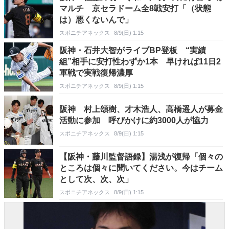
マルチ 京セラドーム全8戦安打「（状態
は）悪くないんで」
スポニチアネックス
8/9(日) 1:15
阪神・石井大智がライブBP登板 “実績
組”相手に安打性わずか1本 早ければ11日2
軍戦で実戦復帰濃厚
スポニチアネックス
8/9(日) 1:15
阪神 村上頌樹、才木浩人、高橋遥人が募金
活動に参加 呼びかけに約3000人が協力
スポニチアネックス
8/9(日) 1:15
【阪神・藤川監督語録】湯浅が復帰「個々の
ところは個々に聞いてください。今はチーム
として次、次、次」
スポニチアネックス
8/9(日) 1:15