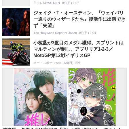
日テレNEWS NNN
8/9(日) 1:07
ジェイク・T・オースティン、『ウェイバリ
ー通りのウィザードたち』復活作に出演でき
ず「失望」
The Hollywood Reporter Japan
8/9(日) 1:04
小椋藍が3度目のメダル獲得。スプリントは
マルティンが制し、アプリリア1-2-3／
MotoGP第12戦イギリスGP
オートスポーツweb
8/9(日) 1:01