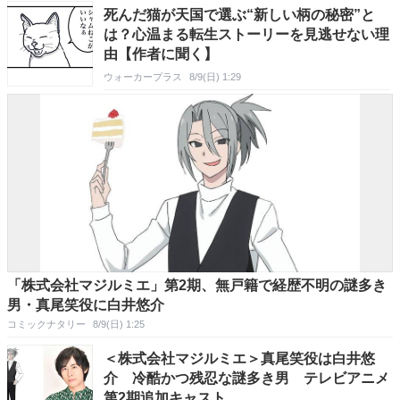
死んだ猫が天国で選ぶ“新しい柄の秘密”と
は？心温まる転生ストーリーを見逃せない理
由【作者に聞く】
ウォーカープラス
8/9(日) 1:29
「株式会社マジルミエ」第2期、無戸籍で経歴不明の謎多き
男・真尾笑役に白井悠介
コミックナタリー
8/9(日) 1:25
＜株式会社マジルミエ＞真尾笑役は白井悠
介 冷酷かつ残忍な謎多き男 テレビアニメ
第2期追加キャスト