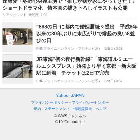
速瀬愛・冬野心央W主演で『推しが我が家にやってきた！』
ショートドラマ化 慎本真の描き下ろしイラストも公開
リアルサウンド
8/9(日) 1:00
“888の日”に都内で婚姻届続々提出 平成8年
以来の30年ぶりに末広がりで縁起の良い8並
びの日
FNNプライムオンライン（フジテレビ系）
8/9(日) 0:59
JR東海“初の夜行新幹線”「東海道ルミエー
ルエクスプレス」始発より早く京都・新大阪
駅に到着 チケットは2日で完売
FNNプライムオンライン（フジテレビ系）
8/9(日) 0:57
Yahoo! JAPAN
プライバシーポリシー
プライバシーセンター
規約
ステートメント
情報提供元
ヘルプ
© WWSチャンネル
© LY Corporation