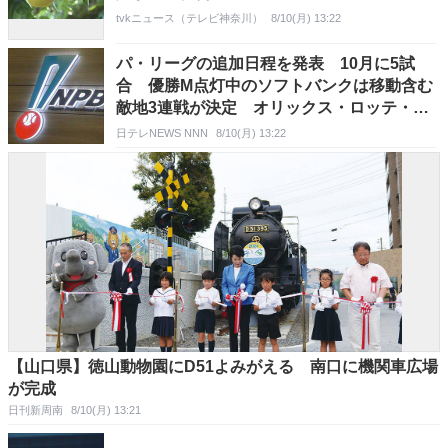
tvkニュース（テレビ神奈川）
8/10(月) 13:22
パ・リーグの追加日程を発表 10月に5試
合 優勝M点灯中のソフトバンクは移動含む
敵地3連戦が決定 オリックス・ロッテ・楽
天も追加試合が決定
日テレNEWS NNN
8/10(月) 13:22
【山口県】徳山動物園にD51よみがえる 南口に機関車広場
が完成
日刊新周南
8/10(月) 13:21