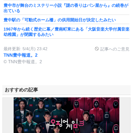
豊中市が舞台のミステリー小説『謎の香りはパン屋から』の続巻が
出ている
豊中駅の「可動式ホーム柵」の供用開始日が決定したみたい
1967年から続く歴史に幕／豊南町東にある「大阪音楽大学付属音楽
幼稚園」が閉園するみたい
最終更新:
5/4(月) 23:42
記事へのご意見
TNN豊中報道。2
© TNN豊中報道。2
おすすめの記事