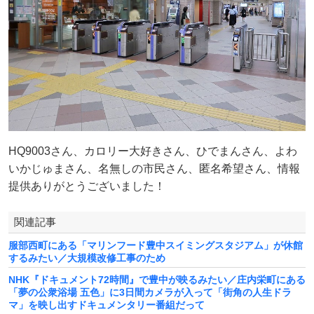
HQ9003さん、カロリー大好きさん、ひでまんさん、よわ
いかじゅまさん、名無しの市民さん、匿名希望さん、情報
提供ありがとうございました！
関連記事
服部西町にある「マリンフード豊中スイミングスタジアム」が休館
するみたい／大規模改修工事のため
NHK『ドキュメント72時間』で豊中が映るみたい／庄内栄町にある
「夢の公衆浴場 五色」に3日間カメラが入って「街角の人生ドラ
マ」を映し出すドキュメンタリー番組だって