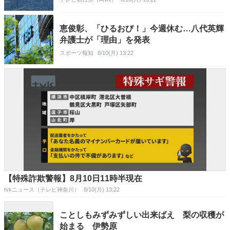
恵俊彰、「ひるおび！」今週休む…八代英輝
弁護士が「理由」を発表
スポーツ報知
8/10(月) 13:22
【特殊詐欺警報】8月10日11時半現在
tvkニュース（テレビ神奈川）
8/10(月) 13:22
ことしもみずみずしい出来ばえ 梨の収穫が
始まる 伊勢原