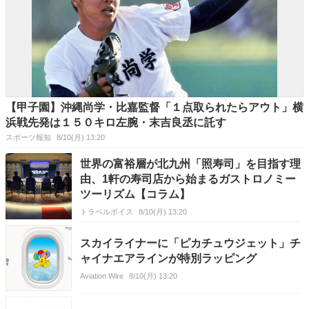
【甲子園】沖縄尚学・比嘉監督「１点取られたらアウト」横
浜戦先発は１５０キロ左腕・末吉良丞に託す
スポーツ報知
8/10(月) 13:20
世界の富裕層が北九州「照寿司」を目指す理
由、1軒の寿司店から始まるガストロノミー
ツーリズム【コラム】
トラベルボイス
8/10(月) 13:20
スカイライナーに「ピカチュウジェット」チ
ャイナエアラインが特別ラッピング
Aviation Wire
8/10(月) 13:20