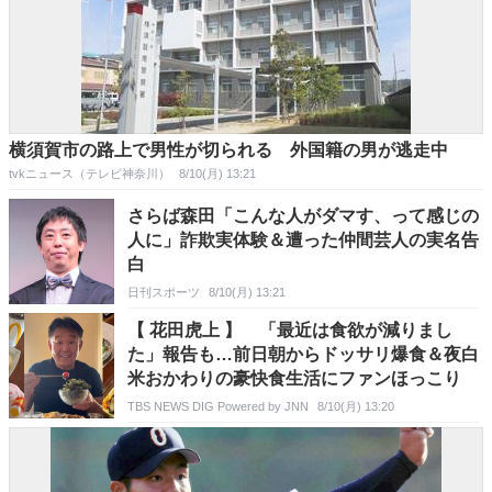
横須賀市の路上で男性が切られる 外国籍の男が逃走中
tvkニュース（テレビ神奈川）
8/10(月) 13:21
さらば森田「こんな人がダマす、って感じの
人に」詐欺実体験＆遭った仲間芸人の実名告
白
日刊スポーツ
8/10(月) 13:21
【 花田虎上 】 「最近は食欲が減りまし
た」報告も…前日朝からドッサリ爆食＆夜白
米おかわりの豪快食生活にファンほっこり
TBS NEWS DIG Powered by JNN
8/10(月) 13:20