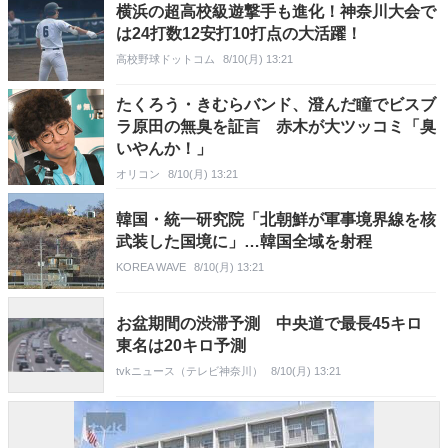
横浜の超高校級遊撃手も進化！神奈川大会で
は24打数12安打10打点の大活躍！
高校野球ドットコム
8/10(月) 13:21
たくろう・きむらバンド、澄んだ瞳でビスブ
ラ原田の無臭を証言 赤木が大ツッコミ「臭
いやんか！」
オリコン
8/10(月) 13:21
韓国・統一研究院「北朝鮮が軍事境界線を核
武装した国境に」…韓国全域を射程
KOREA WAVE
8/10(月) 13:21
お盆期間の渋滞予測 中央道で最長45キロ
東名は20キロ予測
tvkニュース（テレビ神奈川）
8/10(月) 13:21