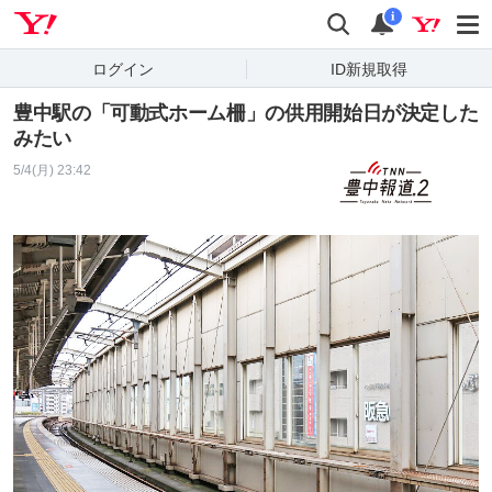
Yahoo! JAPAN
検索
通知
i
ログイン
ID新規取得
豊中駅の「可動式ホーム柵」の供用開始日が決定した
みたい
5/4(月) 23:42