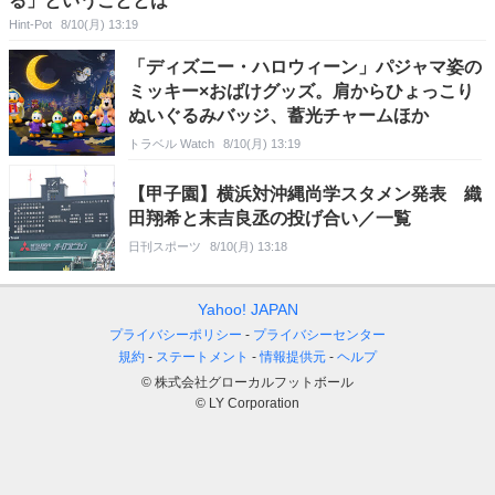
る」ということとは
Hint-Pot
8/10(月) 13:19
「ディズニー・ハロウィーン」パジャマ姿の
ミッキー×おばけグッズ。肩からひょっこり
ぬいぐるみバッジ、蓄光チャームほか
トラベル Watch
8/10(月) 13:19
【甲子園】横浜対沖縄尚学スタメン発表 織
田翔希と末吉良丞の投げ合い／一覧
日刊スポーツ
8/10(月) 13:18
Yahoo! JAPAN
プライバシーポリシー
プライバシーセンター
規約
ステートメント
情報提供元
ヘルプ
© 株式会社グローカルフットボール
© LY Corporation