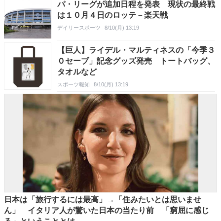
パ・リーグが追加日程を発表 現状の最終戦
は１０月４日のロッテ－楽天戦
デイリースポーツ
8/10(月) 13:19
【巨人】ライデル・マルティネスの「今季３
０セーブ」記念グッズ発売 トートバッグ、
タオルなど
スポーツ報知
8/10(月) 13:19
日本は「旅行するには最高」→「住みたいとは思いませ
ん」 イタリア人が驚いた日本の当たり前 「窮屈に感じ