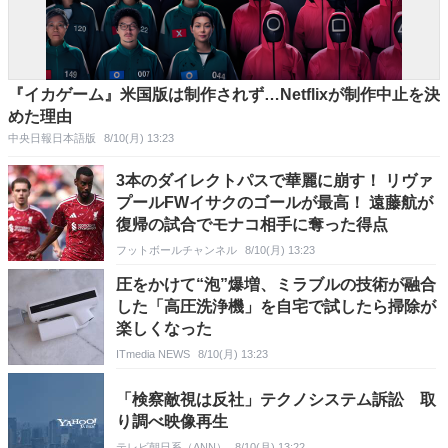
『イカゲーム』米国版は制作されず…Netflixが制作中止を決
めた理由
中央日報日本語版
8/10(月) 13:23
3本のダイレクトパスで華麗に崩す！ リヴァ
プールFWイサクのゴールが最高！ 遠藤航が
復帰の試合でモナコ相手に奪った得点
フットボールチャンネル
8/10(月) 13:23
圧をかけて“泡”爆増、ミラブルの技術が融合
した「高圧洗浄機」を自宅で試したら掃除が
楽しくなった
ITmedia NEWS
8/10(月) 13:23
「検察敵視は反社」テクノシステム訴訟 取
り調べ映像再生
テレビ朝日系（ANN）
8/10(月) 13:22