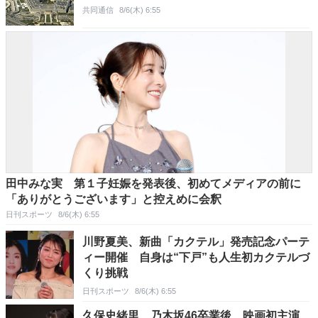
共同通信
8/6(木) 6:55
田中みな実 第１子妊娠を発表後、初めてメディアの前に
「ありがとうございます」と控えめに会釈
日刊スポーツ
8/6(木) 6:55
川野夏美、新曲「カクテル」発売記念パーテ
ィー開催 自身は“下戸”も人生初カクテルづ
くり挑戦
日刊スポーツ
8/6(木) 6:55
久保史緒里 乃木坂46卒業後、映画初主演