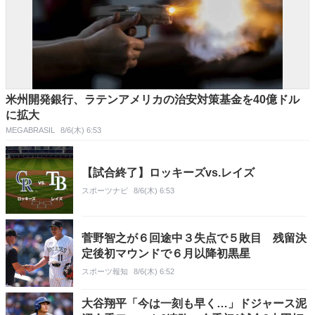
米州開発銀行、ラテンアメリカの治安対策基金を40億ドル
に拡大
MEGABRASIL
8/6(木) 6:53
【試合終了】ロッキーズvs.レイズ
スポーツナビ
8/6(木) 6:53
菅野智之が６回途中３失点で５敗目 残留決
定後初マウンドで６月以降初黒星
スポーツ報知
8/6(木) 6:52
大谷翔平「今は一刻も早く…」ドジャース泥