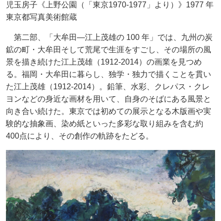
児玉房子《上野公園（「東京1970-1977」より）》1977 年
東京都写真美術館蔵
第二部、「大牟田—江上茂雄の 100 年」では、九州の炭
鉱の町・大牟田そして荒尾で生涯をすごし、その場所の風
景を描き続けた江上茂雄（1912-2014）の画業を見つめ
る。福岡・大牟田に暮らし、独学・独力で描くことを貫い
た江上茂雄（1912-2014）。鉛筆、水彩、クレパス・クレ
ヨンなどの身近な画材を用いて、自身のそばにある風景と
向き合い続けた。東京では初めての展示となる木版画や実
験的な抽象画、染め紙といった多彩な取り組みを含む約
400点により、その創作の軌跡をたどる。