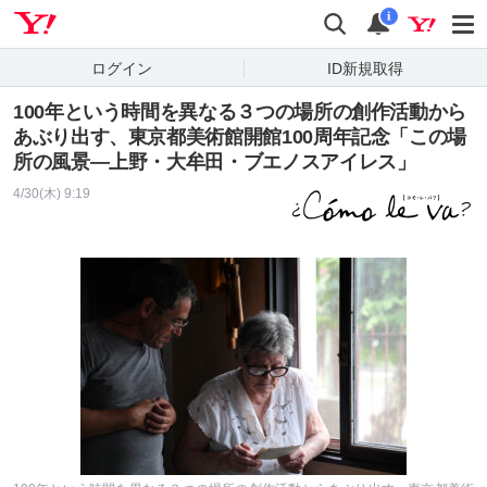
Yahoo! JAPAN
検索
通知
i
ログイン
ID新規取得
100年という時間を異なる３つの場所の創作活動から
あぶり出す、東京都美術館開館100周年記念「この場
所の風景―上野・大牟田・ブエノスアイレス」
4/30(木) 9:19