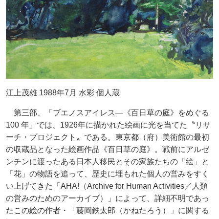
江上茂雄 1988年7月 水彩 個人蔵
第三部、「ブエノスアイレス―《百日草の庭》をめぐる
100 年」では、1926年に描かれた絵画に光を当てた〝リサ
ーチ・プロジェクト〟である。東京都（府）美術館の最初
の収蔵品となった絵画作品《百日草の庭》。戦前にアルゼ
ンチンに渡ったある日本人移民とその家族たちの「絵」と
「花」の物語を追って、歴史に埋もれた個人の営みをすく
い上げてきた「AHA!（Archive for Human Activities／人類
の営みのためのアーカイブ）」によって、詳細不明であっ
たこの絵の作者・「藤岡鉄太郎（かねたろう）」に関する