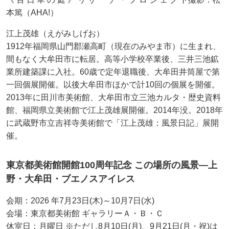
本篤（AHA!）
江上茂雄（えがみしげお）
1912年福岡県山門郡瀬高町（現在のみやま市）に生まれ、
間もなく大牟田市に転居。高等小学校卒業後、三井三池鉱
業所建築課に入社。60歳で定年退職後、大牟田井筒屋で第
一回個展開催。以後大牟田市ほかで計10回の個展を開催。
2013年に田川市美術館、大牟田市立三池カルタ・歴史資料
館、福岡県立美術館で江上茂雄展開催。2014年没。2018年
に武蔵野市立吉祥寺美術館で「江上茂雄：風景日記」展開
催。
東京都美術館開館100周年記念 この場所の風景―上
野・大牟田・ブエノスアイレス
会期：2026 年7月23日(木)～10月7日(水)
会場：東京都美術館 ギャラリーＡ・Ｂ・Ｃ
休室日：月曜日 ※ただし8月10日(月)、9月21日(月・祝)は