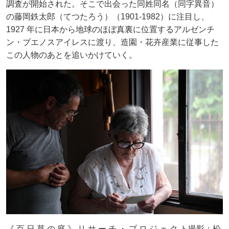
調査が開始された。そこで出会った同姓同名（同字異音）
の藤岡鉄太郎（てつたろう）（1901-1982）に注目し、
1927 年に日本から地球のほぼ真裏に位置するアルゼンチ
ン・ブエノスアイレスに渡り、造園・花卉産業に従事した
この人物のあとを追いかけていく。
《 百 日 草 の 庭 》 リ サ ー チ ・ プ ロ ジ ェ ク ト撮影：松