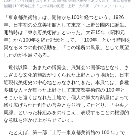
100年という時間を異なる３つの場所の創作活動からあぶり出す、東京都美術
館開館100周年記念「この場所の風景―上野・大牟田・ブエノスアイレス」
「東京都美術館」は、開館から100年経つという。1926
年、日本初の公立美術館として東京・上野公園内に誕生。
開館時は「東京府美術館」といった。大正15年（昭和元
年）から100年を経た記念として、「100年」という時間を
異なる３つの創作活動を、「この場所の風景」として展望
したのが本展である。
近代以降、あまたの博覧会、展覧会の開催地となり、さ
まざまな文化的施設がつくられた上野という場所は、日本
近現代美術史の中心地とみなされてきた。本展では、多種
多様な人々が集った上野そして東京都美術館の 100 年と、
そこから遠くはなれた土地で、個人の膨大な熱量によって
繰り広げられた創作の営みとを並行してたどり、「中央／
周縁」といった枠組みをのりこえ、表現することの根源的
な意味を浮かび上がらせていく。
たとえば、第一部「上野—東京都美術館の 100 年」で