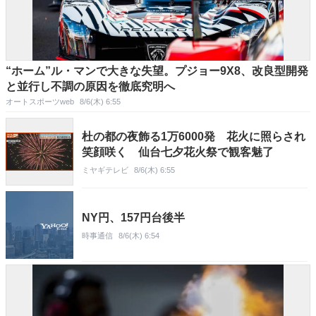
“ホーム”ル・マンで大きな失望。プジョー9X8、改良型開発
と並行し不調の原因を徹底究明へ
オートスポーツweb
8/6(木) 6:55
杜の都の夜飾る1万6000発 花火に照らされ
笑顔咲く 仙台七夕花火祭で観客魅了
ミヤギテレビ
8/6(木) 6:55
NY円、157円台後半
時事通信
8/6(木) 6:54