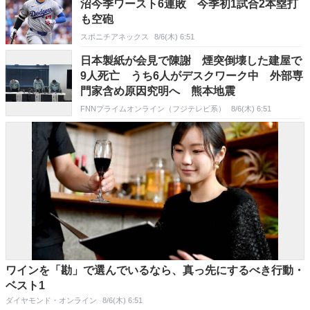
沼今季ワースト6連敗 今季初1試合2本塁打
も空砲
スポニチアネックス
8/6(木) 6:51
日本製紙が会見で陳謝 煙突倒壊した建屋で
9人死亡 うち6人がデスクワーク中 外部専
門家含め原因究明へ 熊本地震
FNNプライムオンライン（フジテレビ系）
8/6(木) 6:51
ワインを「勘」で選んでいるなら、真っ先にするべき行動・
ベスト1
ダイヤモンド・オンライン
8/6(木) 6:51