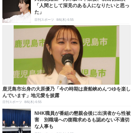
「人間として深見のある人になりたいと思っ
た」
日刊スポーツ
8/6(木) 6:55
鹿児島市出身の大原優乃「今の時期は唐船峡めんつゆを楽し
んでいます」地元愛を披露
日刊スポーツ
8/6(木) 6:55
NHK職員が番組の懇親会後に出演者から性被
害 別職場への復職求めるも認めない不適切
な人事も