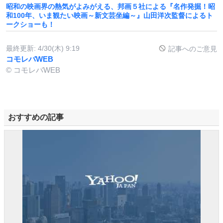
昭和の映画界の熱気がよみがえる、邦画５社による『名作発掘！昭
和100年、いま観たい映画～新文芸坐編～』山田洋次監督によるト
ークショーも！
最終更新:
4/30(木) 9:19
記事へのご意見
コモレバWEB
© コモレバWEB
おすすめの記事