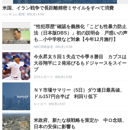
米国、イラン戦争で長距離精密ミサイルをすべて消費
ハンギョレ新聞
8/6(木) 6:59
"性犯罪歴"確認を義務化「こども性暴力防止
法（日本版DBS）」初の説明会 戸惑いの声
も…小中学校など対象【今年12月施行】
NBC長崎放送
8/6(木) 6:59
今永昇太５回１失点で今季８勝目 カブスは
大谷翔平に２発浴びるもドジャースをスイー
プ
日刊スポーツ
8/6(木) 6:58
ＮＹ市場サマリー（5日）ダウ連日最高値、
ドル157円台半ば 利回り低下
ロイター
8/6(木) 6:57
米政府、新たな核戦略を策定か 中ロ念頭、
日本の安保に影響も