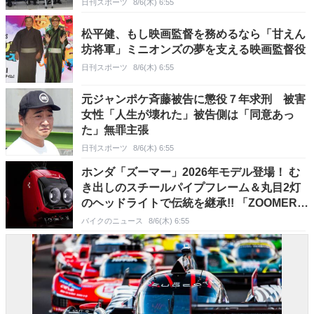
日刊スポーツ
8/6(木) 6:55
松平健、もし映画監督を務めるなら「甘えん
坊将軍」ミニオンズの夢を支える映画監督役
日刊スポーツ
8/6(木) 6:55
元ジャンポケ斉藤被告に懲役７年求刑 被害
女性「人生が壊れた」被告側は「同意あっ
た」無罪主張
日刊スポーツ
8/6(木) 6:55
ホンダ「ズーマー」2026年モデル登場！ む
き出しのスチールパイプフレーム＆丸目2灯
のヘッドライトで伝統を継承!! 「ZOOMER
e：」中国で発表
バイクのニュース
8/6(木) 6:55