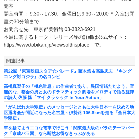
開室
開室時間： 9:30～17:30、金曜日は9:30～20:00 ＊入室は閉
室の30分前まで
お問合せ先：東京都美術館 03-3823-6921
本展に関するトーク・シリーズ等の詳細は公式サイト：
https://www.tobikan.jp/viewsofthisplace で。
関連記事
第22回『東宝映画スタア☆パレード』藤木悠＆高島忠夫 『キング
コング対ゴジラ』の名コンビ
高橋真梨子の「桃色吐息」の作曲者であり、異国情緒ただよう、官
能的な、都会の男と女のドラマティック劇場をメロディで語る旋律
の詩人 佐藤 隆「マイ クラシック In Your Action」
「がんばれ大学駅伝」のメッセージとともに大学日本一を決める地
区選考会が間近になった名古屋～伊勢路 106.8kmを走る「全日本大
学駅伝」
車を捨てようエコな電車で行こう！関東最大級のバラのテーマパー
ク「京成バラ園」なら断然お得なきっぷがある