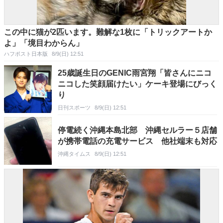
この中に猫が2匹います。難解な1枚に「トリックアートか
よ」「境目わからん」
ハフポスト日本版
8/9(日) 12:51
25歳誕生日のGENIC雨宮翔「皆さんにニコ
ニコした笑顔届けたい」ケーキ登場にびっく
り
日刊スポーツ
8/9(日) 12:51
停電続く沖縄本島北部 沖縄セルラー５店舗
が携帯電話の充電サービス 他社端末も対応
沖縄タイムス
8/9(日) 12:51