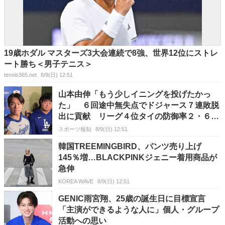
19歳ホダル マスターズ3大会連続で8強、世界12位にストレ
ート勝ち＜男子テニス＞
tennis365.net
8/9(日) 12:51
山本由伸「もう少しイニングを投げたかっ
た」 ６回途中無失点でドジャース７連敗脱
出に貢献 リーグ４位タイの防御率２・６５
も満足なし
スポーツ報知
8/9(日) 12:51
韓国TREEMINGBIRD、パンツ売り上げ
145％増…BLACKPINKジェニー着用商品が
急伸
KOREA WAVE
8/9(日) 12:51
GENIC雨宮翔、25歳の誕生日に目標宣言
「主演ができるような人に」個人・グループ
活動への思い