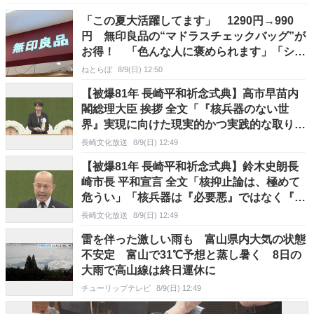
「この夏大活躍してます」 1290円→990
円 無印良品の“マドラスチェックバッグ”が
お得！ 「色んな人に褒められます」「シン
プルな服装の差し色に」
ねとらぼ
8/9(日) 12:50
【被爆81年 長崎平和祈念式典】高市早苗内
閣総理大臣 挨拶 全文「『核兵器のない世
界』実現に向けた現実的かつ実践的な取り組
みを」
長崎文化放送
8/9(日) 12:49
【被爆81年 長崎平和祈念式典】鈴木史朗長
崎市長 平和宣言 全文「核抑止論は、極めて
危うい」「核兵器は『必要悪』ではなく『絶
対悪』」
長崎文化放送
8/9(日) 12:49
雷を伴った激しい雨も 富山県内大気の状態
不安定 富山で31℃予想と蒸し暑く 8日の
大雨で高山線は終日運休に
チューリップテレビ
8/9(日) 12:49