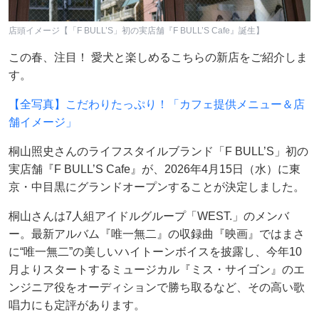
店頭イメージ【「F BULL’S」初の実店舗『F BULL’S Cafe』誕生】
この春、注目！ 愛犬と楽しめるこちらの新店をご紹介しま
す。
【全写真】こだわりたっぷり！「カフェ提供メニュー＆店
舗イメージ」
桐山照史さんのライフスタイルブランド「F BULL’S」初の
実店舗『F BULL’S Cafe』が、2026年4月15日（水）に東
京・中目黒にグランドオープンすることが決定しました。
桐山さんは7人組アイドルグループ「WEST.」のメンバ
ー。最新アルバム『唯一無二』の収録曲『映画』ではまさ
に“唯一無二”の美しいハイトーンボイスを披露し、今年10
月よりスタートするミュージカル『ミス・サイゴン』のエ
ンジニア役をオーディションで勝ち取るなど、その高い歌
唱力にも定評があります。