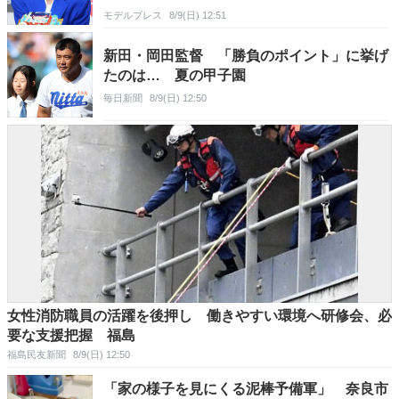
モデルプレス
8/9(日) 12:51
新田・岡田監督 「勝負のポイント」に挙げ
たのは… 夏の甲子園
毎日新聞
8/9(日) 12:50
女性消防職員の活躍を後押し 働きやすい環境へ研修会、必
要な支援把握 福島
福島民友新聞
8/9(日) 12:50
「家の様子を見にくる泥棒予備軍」 奈良市