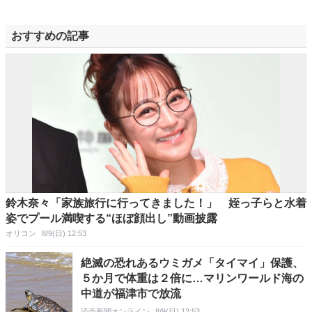
おすすめの記事
鈴木奈々「家族旅行に行ってきました！」 姪っ子らと水着
姿でプール満喫する“ほぼ顔出し”動画披露
オリコン
8/9(日) 12:53
絶滅の恐れあるウミガメ「タイマイ」保護、
５か月で体重は２倍に…マリンワールド海の
中道が福津市で放流
読売新聞オンライン
8/9(日) 12:53