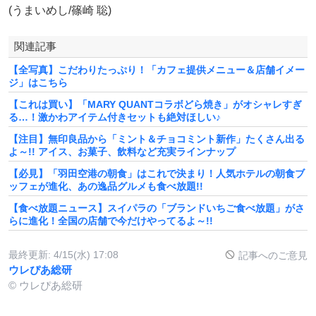
(うまいめし/篠崎 聡)
関連記事
【全写真】こだわりたっぷり！「カフェ提供メニュー＆店舗イメー
ジ」はこちら
【これは買い】「MARY QUANTコラボどら焼き」がオシャレすぎ
る…！激かわアイテム付きセットも絶対ほしい♪
【注目】無印良品から「ミント＆チョコミント新作」たくさん出る
よ～!! アイス、お菓子、飲料など充実ラインナップ
【必見】「羽田空港の朝食」はこれで決まり！人気ホテルの朝食ブ
ッフェが進化、あの逸品グルメも食べ放題!!
【食べ放題ニュース】スイパラの「ブランドいちご食べ放題」がさ
らに進化！全国の店舗で今だけやってるよ～!!
最終更新:
4/15(水) 17:08
記事へのご意見
ウレぴあ総研
© ウレぴあ総研