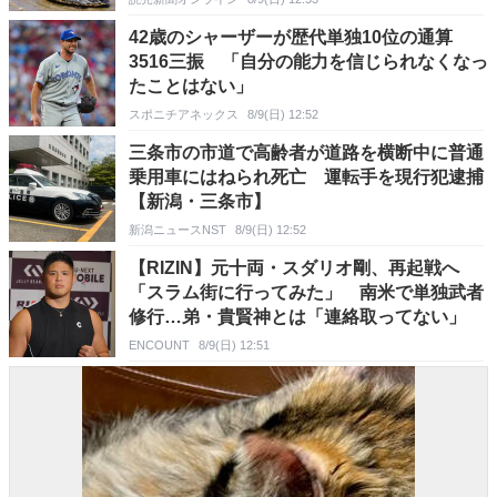
42歳のシャーザーが歴代単独10位の通算
3516三振 「自分の能力を信じられなくなっ
たことはない」
スポニチアネックス
8/9(日) 12:52
三条市の市道で高齢者が道路を横断中に普通
乗用車にはねられ死亡 運転手を現行犯逮捕
【新潟・三条市】
新潟ニュースNST
8/9(日) 12:52
【RIZIN】元十両・スダリオ剛、再起戦へ
「スラム街に行ってみた」 南米で単独武者
修行…弟・貴賢神とは「連絡取ってない」
ENCOUNT
8/9(日) 12:51