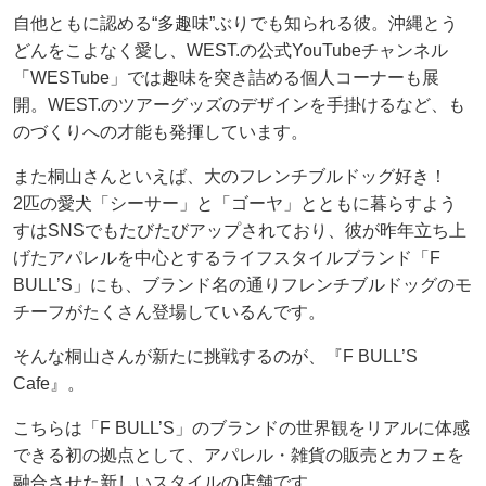
自他ともに認める“多趣味”ぶりでも知られる彼。沖縄とう
どんをこよなく愛し、WEST.の公式YouTubeチャンネル
「WESTube」では趣味を突き詰める個人コーナーも展
開。WEST.のツアーグッズのデザインを手掛けるなど、も
のづくりへの才能も発揮しています。
また桐山さんといえば、大のフレンチブルドッグ好き！
2匹の愛犬「シーサー」と「ゴーヤ」とともに暮らすよう
すはSNSでもたびたびアップされており、彼が昨年立ち上
げたアパレルを中心とするライフスタイルブランド「F
BULL’S」にも、ブランド名の通りフレンチブルドッグのモ
チーフがたくさん登場しているんです。
そんな桐山さんが新たに挑戦するのが、『F BULL’S
Cafe』。
こちらは「F BULL’S」のブランドの世界観をリアルに体感
できる初の拠点として、アパレル・雑貨の販売とカフェを
融合させた新しいスタイルの店舗です。