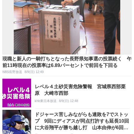
現職と新人の一騎打ちとなった長野県知事選の投票続く 午
前11時現在の投票率は6.89パーセントで前回を下回る
NBS長野放送
8/9(日) 12:49
レベル４土砂災害危険警報 宮城県西部栗
原 大崎市西部
khb東日本放送
8/9(日) 12:48
ドジャース苦しみながらも連敗を7でストッ
プ 9回にディアスが同点打許すも延長10回
に大谷翔平が勝ち越し打 山本由伸が6回途