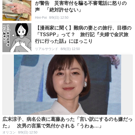
が警告 災害寄付を騙る不審電話に怒りの
声 「絶対許せない」
Hint-Pot
8/9(日) 12:50
【漫画家に聞く】難病の妻との旅行、目標の
「TSSPP」って？ 旅行記『夫婦で金沢旅
行に行った話』にほっこり
リアルサウンド
8/9(日) 12:50
広末涼子、病名公表に葛藤あった「言い訳にするのも嫌だっ
た」 次男の言葉で気付かされる「うわぁ…」
オリコン
8/9(日) 12:50