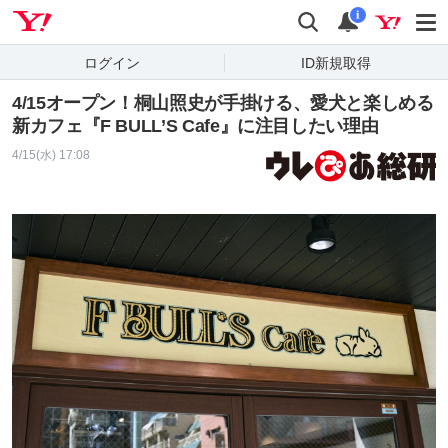
Yahoo! JAPAN
検索
通知
i
ログイン
ID新規取得
4/15オープン！桐山照史が手掛ける、愛犬と楽しめる
新カフェ『F BULL’S Cafe』に注目したい理由
4/15(水) 17:08