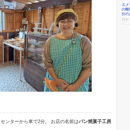
エメ
の離
分の
ロケ
センターから車で2分。 お店の名前は
パン焼菓子工房