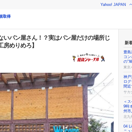
Yahoo! JAPAN
規取得
ないパン屋さん！？実はパン屋だけの場所じ
新
工房めりめろ】
豊島
コン
の"
東京
神戸
ログ
間近
サカ
＜ス
9時
州市
北九
04 
ニュ