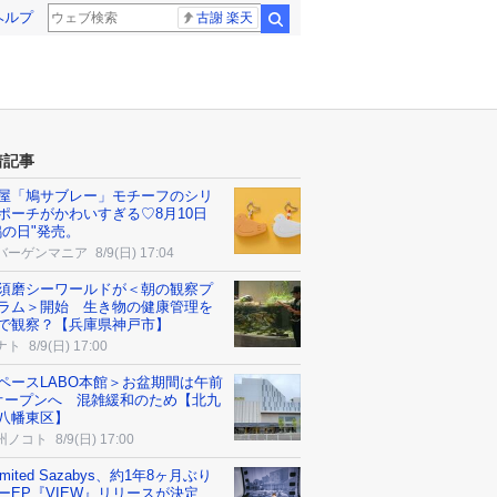
ヘルプ
古謝 楽天
検索
着記事
屋「鳩サブレー」モチーフのシリ
ポーチがかわいすぎる♡8月10日
鳩の日"発売。
バーゲンマニア
8/9(日) 17:04
須磨シーワールドが＜朝の観察プ
ラム＞開始 生き物の健康管理を
で観察？【兵庫県神戸市】
ナト
8/9(日) 17:00
ペースLABO本館＞お盆期間は午前
オープンへ 混雑緩和のため【北九
八幡東区】
州ノコト
8/9(日) 17:00
Limited Sazabys、約1年8ヶ月ぶり
ーEP『VIEW』リリースが決定