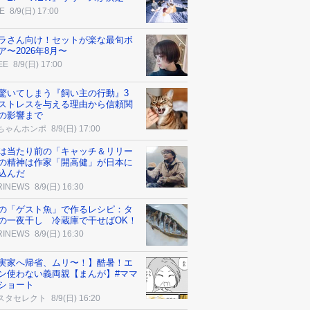
E
8/9(日) 17:00
ラさん向け！セットが楽な最旬ボ
ア〜2026年8月〜
EE
8/9(日) 17:00
驚いてしまう『飼い主の行動』3
ストレスを与える理由から信頼関
の影響まで
ちゃんホンポ
8/9(日) 17:00
は当たり前の「キャッチ＆リリー
の精神は作家「開高健」が日本に
込んだ
RINEWS
8/9(日) 16:30
の「ゲスト魚」で作るレシピ：タ
の一夜干し 冷蔵庫で干せばOK！
RINEWS
8/9(日) 16:30
実家へ帰省、ムリ〜！】酷暑！エ
ン使わない義両親【まんが】#ママ
ショート
スタセレクト
8/9(日) 16:20