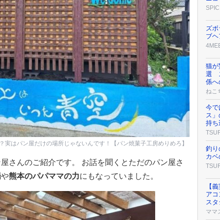
SPIC
ズボ
ブヘ
4ME
猫が
選 
係へ
ねこ
今で
ス」
持ち
TSU
？実はパン屋だけの場所じゃないんです！【パン焼菓子工房めりめろ】
釣り
カベ
屋さんのご紹介です。 お話を聞くとただのパン屋さ
TSU
場
や
熊本のパパママの力
にもなっていました。
【義
アコ
スタ
ママ