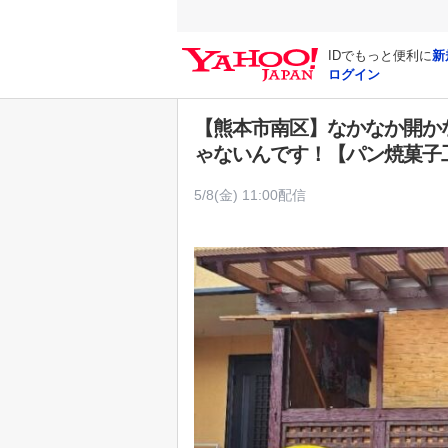
Y
a
IDでもっと便利に
新
h
ログイン
o
o
【熊本市南区】なかなか開か
!
ゃないんです！【パン焼菓子
J
A
5/8(金) 11:00配信
P
A
N