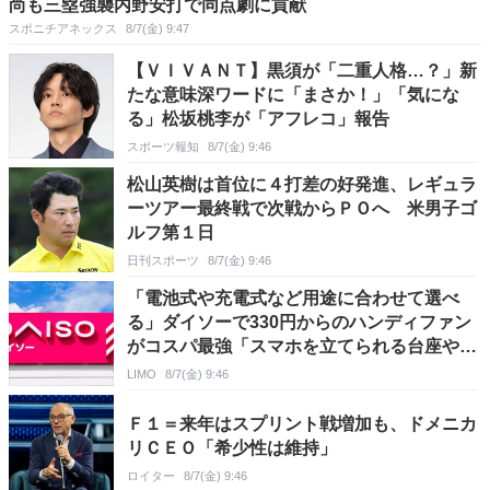
尚も三塁強襲内野安打で同点劇に貢献
スポニチアネックス
8/7(金) 9:47
【ＶＩＶＡＮＴ】黒須が「二重人格…？」新
たな意味深ワードに「まさか！」「気にな
る」松坂桃李が「アフレコ」報告
スポーツ報知
8/7(金) 9:46
松山英樹は首位に４打差の好発進、レギュラ
ーツアー最終戦で次戦からＰＯへ 米男子ゴ
ルフ第１日
日刊スポーツ
8/7(金) 9:46
「電池式や充電式など用途に合わせて選べ
る」ダイソーで330円からのハンディファン
がコスパ最強「スマホを立てられる台座や角
度調整機能付きも」
LIMO
8/7(金) 9:46
Ｆ１＝来年はスプリント戦増加も、ドメニカ
リＣＥＯ「希少性は維持」
ロイター
8/7(金) 9:46