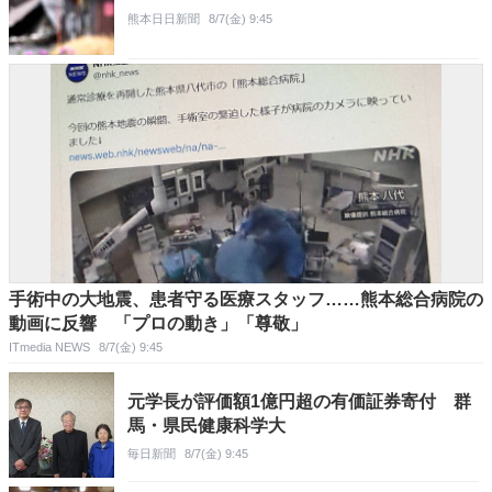
熊本日日新聞
8/7(金) 9:45
手術中の大地震、患者守る医療スタッフ……熊本総合病院の
動画に反響 「プロの動き」「尊敬」
ITmedia NEWS
8/7(金) 9:45
元学長が評価額1億円超の有価証券寄付 群
馬・県民健康科学大
毎日新聞
8/7(金) 9:45