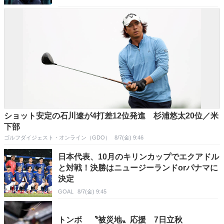
ショット安定の石川遼が4打差12位発進 杉浦悠太20位／米
下部
ゴルフダイジェスト・オンライン（GDO）
8/7(金) 9:46
日本代表、10月のキリンカップでエクアドル
と対戦！決勝はニュージーランドorパナマに
決定
GOAL
8/7(金) 9:45
トンボ 〝被災地〟応援 7日立秋