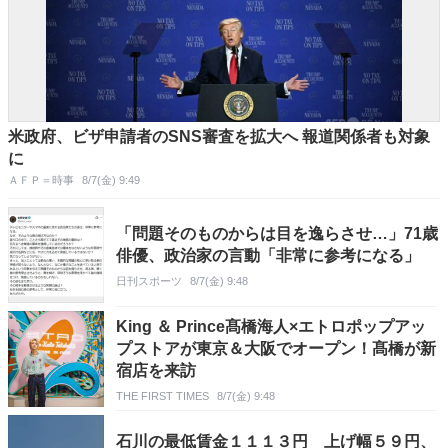
米政府、ビザ申請者のSNS審査を拡大へ 報道関係者も対象
に
ＡＦＰ＝時事
8/7(金) 9:49
「問題そのものからは目を逸らさせ…」71歳
俳優、政治家の言動「非常に参考になる」
日刊スポーツ
8/7(金) 9:48
King ＆ Prince髙橋海人×エトロポップアッ
プストアが東京＆大阪でオープン！髙橋が新
宿店を来訪
THE FIRST TIMES
8/7(金) 9:48
石川の最低賃金１１１３円 上げ幅５９円、