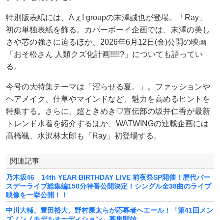
特別版表紙には、Aぇ! groupの末澤誠也が登場。「Ray」
初の単独表紙を飾る。カバーボーイ企画では、末澤の美し
さや芯の強さに迫るほか、2026年6月12日(金)公開の映画
「おそ松さん 人類クズ化計画!!!!!?」についても語ってい
る。
今号の大特集テーマは「沼らせる夏。」。ファッションや
ヘアメイク、仕草やマインドなど、魅力を高めるヒントを
特集する。さらに、超ときめき♡宣伝部の坂井仁香が最新
トレンド水着を紹介するほか、WATWINGの連載企画には
髙橋颯、水沢林太郎も「Ray」初登場する。
関連記事
乃木坂46 14th YEAR BIRTHDAY LIVE 前夜祭SP開催！歴代バー
スデーライブ総集編150分特番公開決定！シングル全38曲のライブ
映像を一挙公開！！
中川大輔、豊田裕大、野村康太らが応募者へエール！「第41回メン
ズノンノモデルオーディション」募集開始