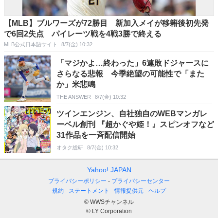
【MLB】ブルワーズが72勝目 新加入メイが移籍後初先発
で6回2失点 パイレーツ戦を4戦3勝で終える
MLB公式日本語サイト
8/7(金) 10:32
「マジかよ…終わった」6連敗ドジャースに
さらなる悲報 今季絶望の可能性で「また
か」米悲鳴
THE ANSWER
8/7(金) 10:32
ツインエンジン、自社独自のWEBマンガレ
ーベル創刊 『超かぐや姫！』スピンオフなど
31作品を一斉配信開始
オタク総研
8/7(金) 10:32
Yahoo! JAPAN
プライバシーポリシー
プライバシーセンター
規約
ステートメント
情報提供元
ヘルプ
© WWSチャンネル
© LY Corporation