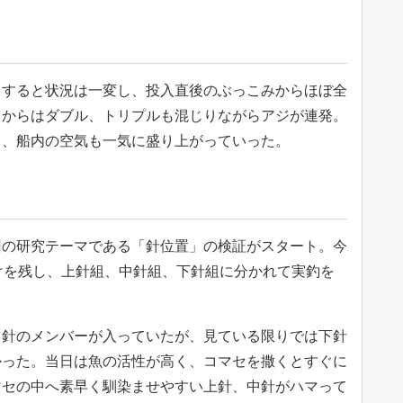
。すると状況は一変し、投入直後のぶっこみからほぼ全
こからはダブル、トリプルも混じりながらアジが連発。
り、船内の空気も一気に盛り上がっていった。
回の研究テーマである「針位置」の検証がスタート。今
けを残し、上針組、中針組、下針組に分かれて実釣を
中針のメンバーが入っていたが、見ている限りでは下針
かった。当日は魚の活性が高く、コマセを撒くとすぐに
マセの中へ素早く馴染ませやすい上針、中針がハマって