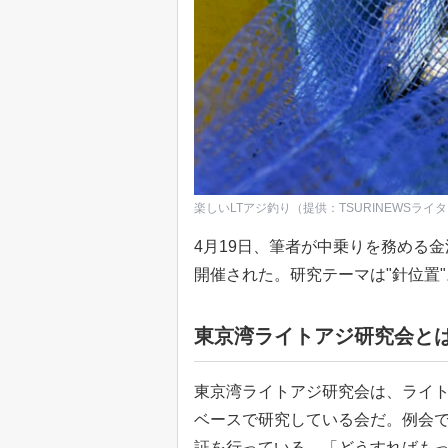
楽しいLTアジ釣り（提供：TSURINEWSライ
4月19日、筆者が中乗りを務める
開催された。研究テーマは"針位置
東京湾ライトアジ研究会と
東京湾ライトアジ研究会は、ライ
ベースで研究している会だ。例会
証を行っている。「どうすればも