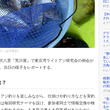
日に
料理メ
【外
され
オズ
グラ
テラ
ミビ
オズ
ター・山下洋太）
『警
見し
金沢八景『荒川屋』で東京湾ライトアジ研究会の例会が
てい
万再
"。当日の様子をレポートする。
わん
残業
は？
報共
の実
月刊
トアジ釣りを楽しみながら、仕掛けや釣り方などを実釣
『居
中に
では毎回研究テーマを設け、参加者同士で情報交換や検
るか
っと釣れるのか」を本気で考える空気感がありながら、