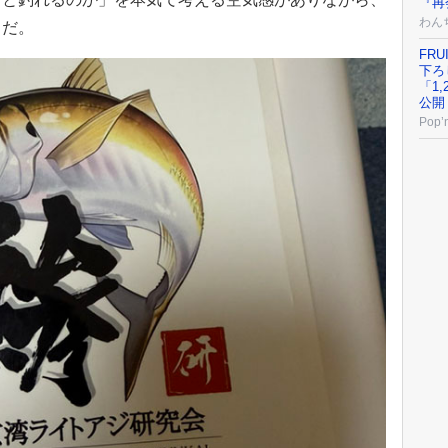
『再
わん
力だ。
FRU
下ろ
「1
公開
Pop’n