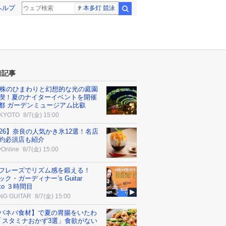
ヘルプ
本多灯 競泳
検索
着記事
00株のひまわりと幻想的な光の庭園
喫！夏のナイターイベントを開催
都 ガーデンミュージアム比叡
 KYOTO
8/7(金) 15:00
026】奈良の人気かき氷12選！名店
約必須店も紹介
yOnline
8/7(金) 15:00
フレーズでリズム感を鍛える！
ク・ガーディナー’s Guitar
ko ３時間目
NG GUITAR
8/7(金) 15:00
バネバ食材】で夏の胃腸をいたわ
「スタミナおかず3選」食欲がない