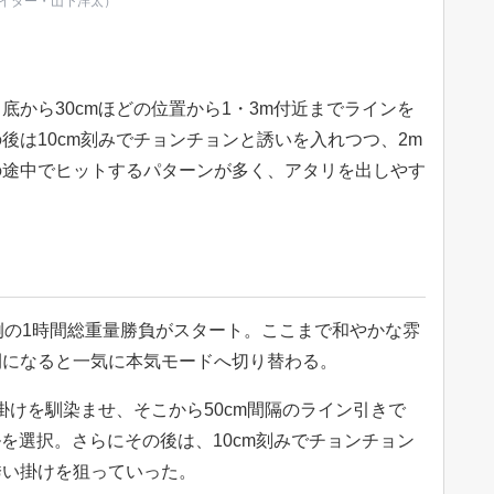
ライター・山下洋太）
底から30cmほどの位置から1・3m付近までラインを
後は10cm刻みでチョンチョンと誘いを入れつつ、2m
の途中でヒットするパターンが多く、アタリを出しやす
例の1時間総重量勝負がスタート。ここまで和やかな雰
間になると一気に本気モードへ切り替わる。
掛けを馴染ませ、そこから50cm間隔のライン引きで
ルを選択。さらにその後は、10cm刻みでチョンチョン
誘い掛けを狙っていった。