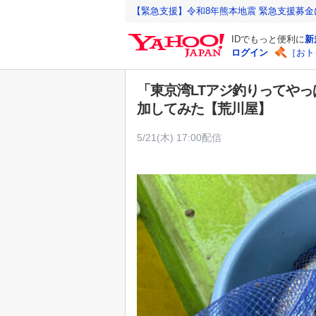
Y
【緊急支援】令和8年熊本地震 緊急支援募
a
IDでもっと便利に
新
h
ログイン
［おト
o
o
「東京湾LTアジ釣りってや
!
加してみた【荒川屋】
J
A
5/21(木) 17:00配信
P
A
N