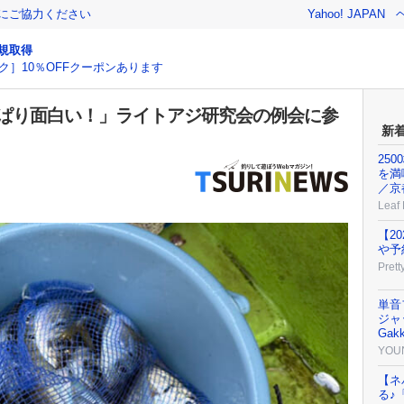
金にご協力ください
Yahoo! JAPAN
規取得
ク］10％OFFクーポンあります
っぱり面白い！」ライトアジ研究会の例会に参
新
25
を満
／京
Leaf
【2
や予
Prett
単音
ジャッ
Gak
YOU
【ネ
る♪