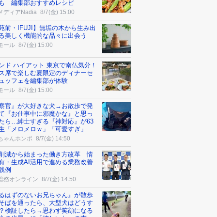
も｜編集部おすすめレシピ
ディアNadia
8/7(金) 15:00
苑前・IFUJI】無垢の木から生み出
る美しく機能的な品々に出会う
モール
8/7(金) 15:00
ンド ハイアット 東京で南仏気分！
ス席で楽しむ夏限定のディナーセ
ュッフェを編集部が体験
モール
8/7(金) 15:00
察官』が大好きな犬→お散歩で発
て『お仕事中に邪魔かな』と思っ
たら…紳士すぎる『神対応』が63
生「メロメロｗ」「可愛すぎ」
ちゃんホンポ
8/7(金) 14:50
削減から始まった働き方改革 情
有・生成AI活用で進める業務改善
践例
総務オンライン
8/7(金) 14:50
るはずのないお兄ちゃん』が散歩
そばを通ったら、大型犬はどうす
？検証したら→思わず笑顔になる