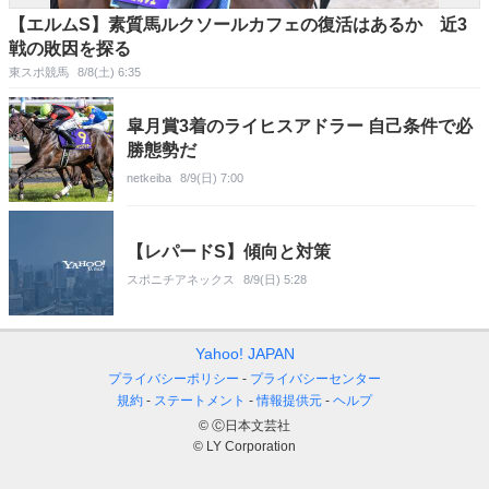
【エルムS】素質馬ルクソールカフェの復活はあるか 近3
戦の敗因を探る
東スポ競馬
8/8(土) 6:35
皐月賞3着のライヒスアドラー 自己条件で必
勝態勢だ
netkeiba
8/9(日) 7:00
【レパードS】傾向と対策
スポニチアネックス
8/9(日) 5:28
Yahoo! JAPAN
プライバシーポリシー
プライバシーセンター
規約
ステートメント
情報提供元
ヘルプ
© Ⓒ日本文芸社
© LY Corporation