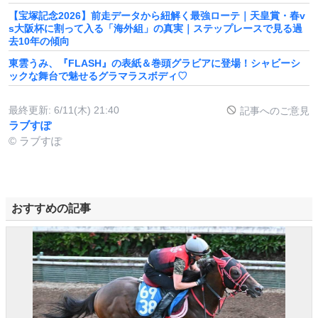
【宝塚記念2026】前走データから紐解く最強ローテ｜天皇賞・春v
s大阪杯に割って入る「海外組」の真実｜ステップレースで見る過
去10年の傾向
東雲うみ、『FLASH』の表紙＆巻頭グラビアに登場！シャビーシ
ックな舞台で魅せるグラマラスボディ♡
最終更新:
6/11(木) 21:40
記事へのご意見
ラブすぽ
© ラブすぽ
おすすめの記事