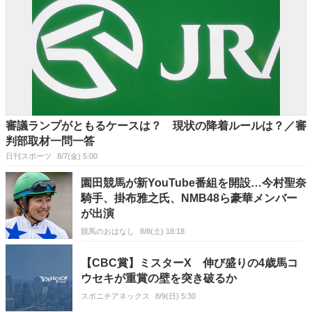
審議ランプがともるケースは？ 現状の降着ルールは？／審
判部取材一問一答
日刊スポーツ
8/7(金) 5:00
園田競馬が新YouTube番組を開設…今村聖奈
騎手、掛布雅之氏、NMB48ら豪華メンバー
が出演
競馬のおはなし
8/8(土) 18:18
【CBC賞】ミスターX 伸び盛りの4歳馬コ
ウセキが重賞の壁を突き破るか
スポニチアネックス
8/9(日) 5:30