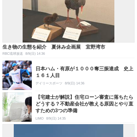
生き物の生態を紹介 夏休み企画展 宜野湾市
RBC琉球放送
8/9(日) 14:36
日本ハム・有原が１０００奪三振達成 史上
１６１人目
デイリースポーツ
8/9(日) 14:36
【宅建士が解説】住宅ローン審査に落ちたら
どうする？不動産会社が教える原因とやり直
すための3つの準備
LIMO
8/9(日) 14:35