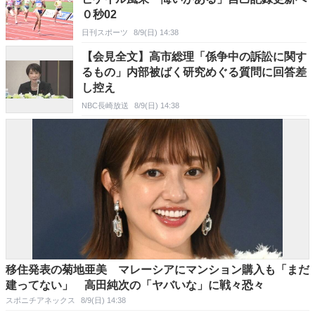
０秒02
日刊スポーツ
8/9(日) 14:38
【会見全文】高市総理「係争中の訴訟に関す
るもの」内部被ばく研究めぐる質問に回答差
し控え
NBC長崎放送
8/9(日) 14:38
移住発表の菊地亜美 マレーシアにマンション購入も「まだ
建ってない」 高田純次の「ヤバいな」に戦々恐々
スポニチアネックス
8/9(日) 14:38