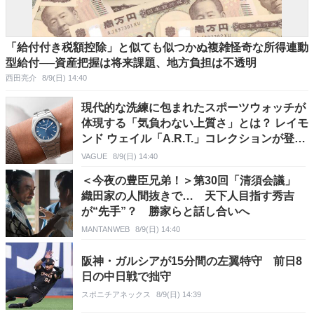
「給付付き税額控除」と似ても似つかぬ複雑怪奇な所得連動
型給付──資産把握は将来課題、地方負担は不透明
西田亮介
8/9(日) 14:40
現代的な洗練に包まれたスポーツウォッチが
体現する「気負わない上質さ」とは？ レイモ
ンド ウェイル「A.R.T.」コレクションが登
場！
VAGUE
8/9(日) 14:40
＜今夜の豊臣兄弟！＞第30回「清須会議」
織田家の人間抜きで… 天下人目指す秀吉
が“先手”？ 勝家らと話し合いへ
MANTANWEB
8/9(日) 14:40
阪神・ガルシアが15分間の左翼特守 前日8
日の中日戦で拙守
スポニチアネックス
8/9(日) 14:39