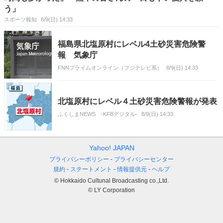
う」
スポーツ報知
8/9(日) 14:33
福島県北塩原村にレベル4土砂災害危険警
報 気象庁
FNNプライムオンライン（フジテレビ系）
8/9(日) 14:33
北塩原村にレベル４土砂災害危険警報が発表
ふくしまNEWS -KFBデジタル-
8/9(日) 14:33
Yahoo! JAPAN
プライバシーポリシー
プライバシーセンター
規約
ステートメント
情報提供元
ヘルプ
© Hokkaido Cultunal Broadcasting co.,Ltd.
© LY Corporation