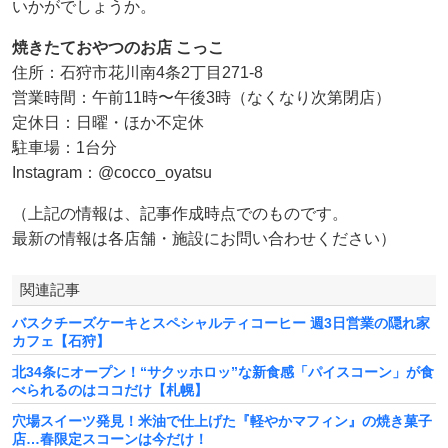
いかがでしょうか。
焼きたておやつのお店 こっこ
住所：石狩市花川南4条2丁目271-8
営業時間：午前11時〜午後3時（なくなり次第閉店）
定休日：日曜・ほか不定休
駐車場：1台分
Instagram：@cocco_oyatsu
（上記の情報は、記事作成時点でのものです。
最新の情報は各店舗・施設にお問い合わせください）
関連記事
バスクチーズケーキとスペシャルティコーヒー 週3日営業の隠れ家
カフェ【石狩】
北34条にオープン！“サクッホロッ”な新食感「パイスコーン」が食
べられるのはココだけ【札幌】
穴場スイーツ発見！米油で仕上げた『軽やかマフィン』の焼き菓子
店…春限定スコーンは今だけ！