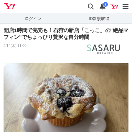
Yahoo! JAPAN
検索
通知
i
ログイン
ID新規取得
開店1時間で完売も！石狩の新店「こっこ」の"絶品マ
フィン"でちょっぴり贅沢な自分時間
5/14(木) 11:00