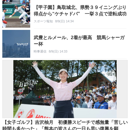
【甲子園】鳥取城北、県勢３９イニングぶり
得点から“ケチャドバ” 一挙３点で逆転成功
スポーツ報知
8/9(日) 14:34
武豊とルメール、2着が最高 競馬シャーガ
ー杯
時事通信
8/9(日) 14:33
【女子ゴルフ】吉沢柚月 初優勝スピーチで感無量「苦しい
時間も多かった」「熊本の皆さんの一日も早い復興を願