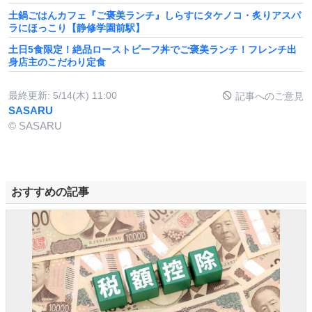
土鍋ごはんカフェ『ご褒美ランチ』しらすにタケノコ・炙りアスパ
ラにほっこり【静修学園前駅】
土日5食限定！絶品ローストビーフ丼でご褒美ランチ！フレンチ出
身店主のこだわり定食
最終更新:
5/14(木) 11:00
記事へのご意見
SASARU
© SASARU
おすすめの記事