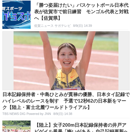
「勝つ姿届けたい」バスケットボール日本代
表が佐賀市で前日練習 モンゴル代表と対戦
へ【佐賀県】
佐賀ニュース サガテレビ
8/9(日) 14:39
日本記録保持者・中島ひとみが貫禄の優勝、日本タイ記録で
ハイレベルのレースを制す 予選で12秒62の日本新をマー
ク【陸上・富士北麓ワールドトライアル】
TBS NEWS DIG Powered by JNN
8/9(日) 14:38
【陸上】女子200m日本記録保持者の井戸ア
ビゲイル風果「悔いがある」自己記録更新へ