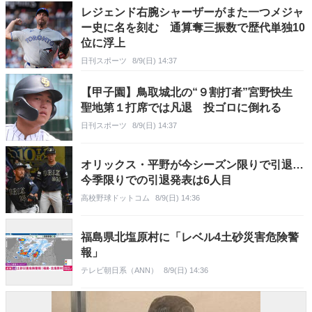
レジェンド右腕シャーザーがまた一つメジャ
ー史に名を刻む 通算奪三振数で歴代単独10
位に浮上
日刊スポーツ
8/9(日) 14:37
【甲子園】鳥取城北の“９割打者”宮野快生
聖地第１打席では凡退 投ゴロに倒れる
日刊スポーツ
8/9(日) 14:37
オリックス・平野が今シーズン限りで引退…
今季限りでの引退発表は6人目
高校野球ドットコム
8/9(日) 14:36
福島県北塩原村に「レベル4土砂災害危険警
報」
テレビ朝日系（ANN）
8/9(日) 14:36