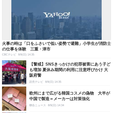
火事の時は「口をふさいで低い姿勢で避難」小学生が消防士
の仕事を体験 三重・津市
CBCテレビ
8/9(日) 14:35
【警戒】SNSきっかけの犯罪被害にあう子ど
も増加 夏休み期間の利用に注意呼びかけ 大
阪府警
読売テレビ
8/9(日) 14:35
欧州にまで広がる韓国コスメの偽物 大半が
中国で製造＝メーカーは対策強化
聯合ニュース
8/9(日) 14:34