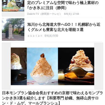
定のプレミアムな空間で味わう極上素材の
｢かき氷｣に注目（静岡）
Daiichi-TV（静岡第一テレビ）
8/4(火) 17:44
旭川から北海道大学へGO！！札幌駅から近
くグルメも豊富な北大を堪能３選
ａｓａｔａｎ
8/4(火) 9:00
日本モンブラン協会会長おすすめの京都で味わえるモンブラ
ンかき氷3選を紹介します【和栗専門 紗織、無碍山房サロ
ン・ド・ムゲ、マールブランシュ】