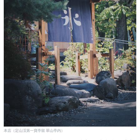
本店（定山渓第一寶亭留 翠山亭内）