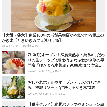
【大阪・谷六】創業100年の老舗果物店が本気で作る極上の
かき氷【ときめきカフェ巡り #45】
anna（アンナ）
8/1(土) 12:00
7/13(月)オープン！深層天然水の純氷×こだわ
りの生シロップで味わうふわふわかき氷の専
門店「ゆきまる氷菓店」9/30(水)まで営業＠
長野県諏訪市
Web-Komachi
8/5(水) 15:45
おしゃれホテルやオープンテラスでひと涼
み 沖縄リゾートな“映えるかき氷”3選
WWDJAPAN.com
8/1(土) 13:00
【瞬冷グルメ】絶景パノラマやミシュラン認