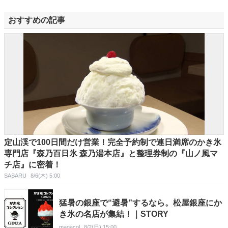
おすすめの記事
定山渓で100日間だけ営業！完全予約制で連日満席のかき氷
専門店『森乃百日氷 森乃湯本店』と整理券制の『山ノ風マ
チ店』に密着！
SASARU
8/6(木) 5:00
猛暑の銀座で“避暑”するなら。松屋銀座にか
き氷の名店が集結！｜STORY
magacol
8/2(日) 15:00