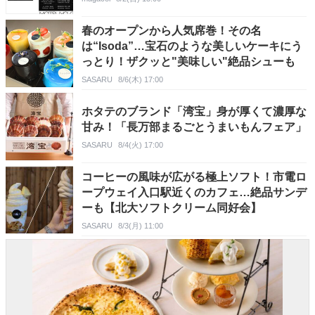
春のオープンから人気席巻！その名
は“Isoda”…宝石のような美しいケーキにう
っとり！ザクッと"美味しい"絶品シューも
SASARU
8/6(木) 17:00
ホタテのブランド「湾宝」身が厚くて濃厚な
甘み！「長万部まるごとうまいもんフェア」
SASARU
8/4(火) 17:00
コーヒーの風味が広がる極上ソフト！市電ロ
ープウェイ入口駅近くのカフェ…絶品サンデ
ーも【北大ソフトクリーム同好会】
SASARU
8/3(月) 11:00